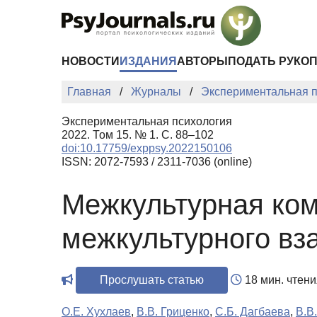
Перейти к основному содержанию
НОВОСТИ
ИЗДАНИЯ
АВТОРЫ
ПОДАТЬ РУКО
Главная
Журналы
Экспериментальная п
Экспериментальная психология
2022. Том 15. № 1. С. 88–102
doi:10.17759/exppsy.2022150106
ISSN: 2072-7593 / 2311-7036 (online)
Межкультурная ком
межкультурного вз
Прослушать статью
18 мин. чтени
О.Е. Хухлаев
,
В.В. Гриценко
,
С.Б. Дагбаева
,
В.В