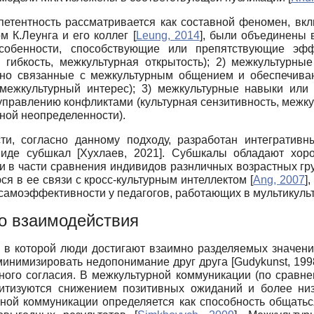
петентность рассматривается как составной феномен, вкл
ом К.Леунга и его коллег
[
Leung, 2014
]
, были объединены в
собенности, способствующие или препятствующие эффе
я гибкость, межкультурная открытость); 2) межкультурн
нно связанные с межкультурным общением и обеспечив
 межкультурный интерес); 3) межкультурные навыки или
 управлению конфликтами (культурная сензитивность, межк
ной неопределенности).
ти, согласно данному подходу, разработан интегратив
 виде субшкал
[
Хухлаев, 2021
]
. Субшкалы обладают хоро
и в части сравнения индивидов разнличных возрастных гр
я в ее связи с кросс-культурным интеллектом
[
Ang, 2007
]
,
амоэффективности у педагогов, работающих в мультикульт
о взаимодействия
 в которой люди достигают взаимно разделяемых значен
минимизировать недопонимание друг друга
[
Gudykunst, 199
ного согласия. В межкультурной коммуникации (по сравн
ритизуются снижением позитивных ожиданий и более ни
ной коммуникации определяется как способность общатьс