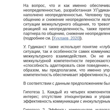
На вопрос, что и как именно обеспечива
неопределенностью, разработанная У.Гудика
наполнено неопределенностью. Человеку тр
общению и снижение неопределенности являе
ситуации межкультурного общения, то трево
реакцией на неопределенность, также преп
партнера по общению, снижение неопределенн
(подробнее см.
[
Хухлаев, 2020
]
).
У. Гудиканст также использует понятие «гл
ситуации, так и особенности самих коммуни
межкультурного взаимодействия. Он не и
межкультурной компетентности пересекаютс
«способность адаптировать свое поведение»,
образом, мы предполагаем, что именно упр
компетентность обеспечивает эффективность д
В соответствии с данным предположением бы
Гипотеза 1. Каждый из четырех компоненто
интерес; отсутствие этноцентризма и упр
эффективность коммуникации с инокультурным
Гипотеза 2. Эффекты компонентов интегра