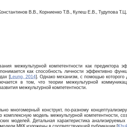
Константинов В.В., Корниенко Т.В., Кулеш Е.В., Тудупова Т.Ц.
вания межкультурной компетентности как предиктора эф
 понимается как способность личности эффективно функ
едах
[
Leung, 2014
]
. Однако механизм, с помощью которого 
лючается в том, что теории межкультурной коммуника
азвития межкультурной компетентности.
ь
льно многомерный конструкт, по-разному концептуализир
ю комплексную модель межкультурной компетентности, соз
ских моделей. Детальная характеристика анализируемых 
 модели МКК изложены в соответствующей публикации
[
Khuk