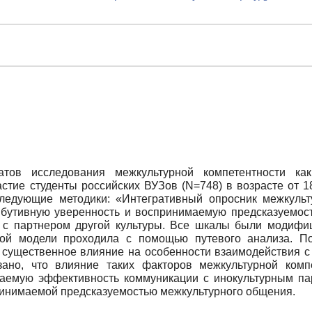
атов исследования межкультурной компетентности как
стие студенты российских ВУЗов (N=748) в возрасте от 18
едующие методики: «Интегративный опросник межкульт
ибутивную уверенность и воспринимаемую предсказуемост
 с партнером другой культуры. Все шкалы были модифи
кой модели проходила с помощью путевого анализа. По
 существенное влияние на особенности взаимодействия с
ано, что влияние таких факторов межкультурной комп
маемую эффективность коммуникации с инокультурным па
ринимаемой предсказуемостью межкультурного общения.