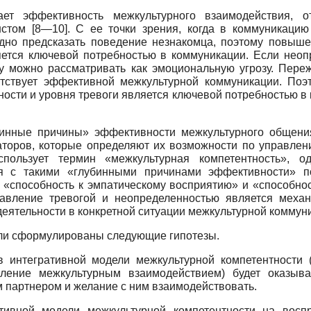
ет эффективность межкультурного взаимодействия, от
нстом [8—10]. С ее точки зрения, когда в коммуникаци
удно предсказать поведение незнакомца, поэтому повыше
тся ключевой потребностью в коммуникации. Если неопр
гу можно рассматривать как эмоциональную угрозу. Пер
ятствует эффективной межкультурной коммуникации. По
ости и уровня тревоги является ключевой потребностью в 
убинные причины» эффективности межкультурного общени
каторов, которые определяют их возможности по управлен
спользует термин «межкультурная компетентность», о
я с такими «глубинными причинами эффективности» по
 «способность к эмпатическому восприятию» и «способно
авление тревогой и неопределенностью является механ
еятельности в конкретной ситуации межкультурной коммун
ли сформулированы следующие гипотезы.
в интегративной модели межкультурной компетентности (
авление межкультурным взаимодействием) будет оказы
 партнером и желание с ним взаимодействовать.
тивной модели межкультурной компетентности на вос