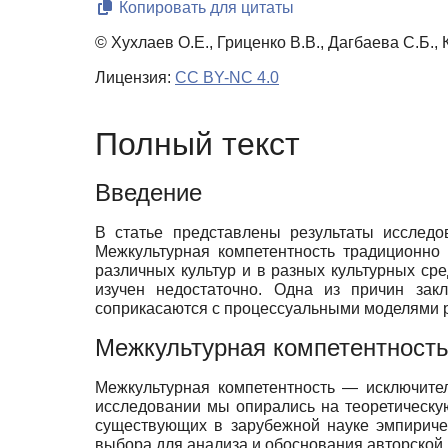
Копировать для цитаты
© Хухлаев О.Е., Гриценко В.В., Дагбаева С.Б., 
Лицензия:
CC BY-NC 4.0
Полный текст
Введение
В статье представлены результаты исследо
Межкультурная компетентность традиционно
различных культур и в разных культурных ср
изучен недостаточно. Одна из причин зак
соприкасаются с процессуальными моделями р
Межкультурная компетентност
Межкультурная компетентность — исключите
исследовании мы опирались на теоретическу
существующих в зарубежной науке эмпириче
выбора для анализа и обоснования авторской