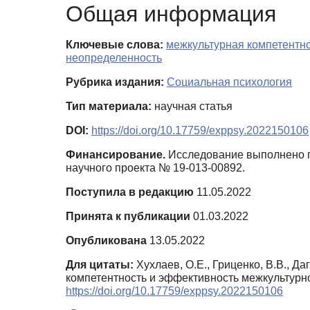
Общая информация
Ключевые слова:
межкультурная компетентн
неопределенность
Рубрика издания:
Социальная психология
Тип материала:
научная статья
DOI:
https://doi.org/10.17759/exppsy.2022150106
Финансирование.
Исследование выполнено п
научного проекта № 19-013-00892.
Поступила в редакцию
11.05.2022
Принята к публикации
01.03.2022
Опубликована
13.05.2022
Для цитаты:
Хухлаев, О.Е., Гриценко, В.В., Да
компетентность и эффективность межкультурн
https://doi.org/10.17759/exppsy.2022150106