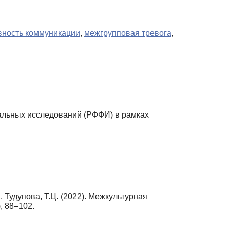
ность коммуникации
,
межгрупповая тревога
,
льных исследований (РФФИ) в рамках
., Тудупова, Т.Ц. (2022). Межкультурная
), 88–102.