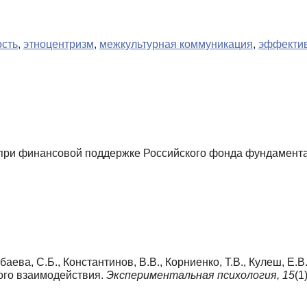
ость
,
этноцентризм
,
межкультурная коммуникация
,
эффектив
ри финансовой поддержке Российского фонда фундамента
гбаева, С.Б., Константинов, В.В., Корниенко, Т.В., Кулеш, Е.В
ого взаимодействия.
Экспериментальная психология,
15
(1