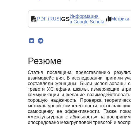
Информация
GS
PDF (RUS)
Метрики
в Google Scholar
Резюме
Статья посвящена представлению результ
взаимодействия. В исследовании приняли уча
составляли женщины. Были использованы сл
тревоги У.Стефана, шкалы, измеряющие атр
коммуникации и желание взаимодействовать
хорошую надежность. Проверка теоретичес
межкультурной компетентности, оказывающих
самооценку ее эффективности. Также показ
«межкультурная стабильность» на восприни
опосредовано межгрупповой тревогой и восп