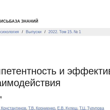
ПИСЬ
БАЗА ЗНАНИЙ
сихология
Выпуски
2022. Том 15. № 1
петентность и эффекти
аимодействия
я
. Константинов
,
Т.В. Корниенко
,
Е.В. Кулеш
,
Т.Ц. Тудупова