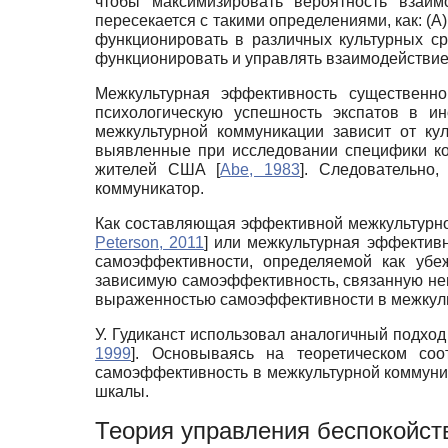
чтобы максимизировать вероятность взаи
пересекается с такими определениями, как: (
функционировать в различных культурных с
функционировать и управлять взаимодействие
Межкультурная эффективность существенно
психологическую успешность экспатов в ин
межкультурной коммуникации зависит от ку
выявленные при исследовании специфики ко
жителей США
[
Abe, 1983
]
. Следовательно,
коммуникатор.
Как составляющая эффективной межкультурно
Peterson, 2011
]
или межкультурная эффектив
самоэффективности, определяемой как убеж
зависимую самоэффективность, связанную не
выраженностью самоэффективности в межкуль
У. Гудиканст использовал аналогичный подх
1999
]
. Основываясь на теоретическом соо
самоэффективность в межкультурной коммуник
шкалы.
Теория управления беспокойст