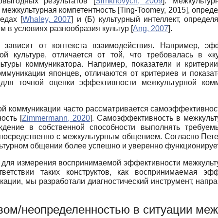
мовыгодных результатов
[
Simkhovych, 2009
]
. Межкультур
А) межкультурная компетентность
[
Ting-Toomey, 2015
]
, опред
редах
[
Whaley, 2007
]
и (Б) культурный интеллект, опреде
м в условиях разнообразия культур
[
Ang, 2007
]
.
 зависит от контекста взаимодействия. Например, эф
ой культуре, отличается от той, что требовалась в «
льтуры коммуникатора. Например, показатели и критери
ммуникации японцев, отличаются от критериев и показат
 для точной оценки эффективности межкультурной ком
й коммуникации часто рассматривается самоэффективнос
ность
[
Zimmermann, 2020
]
. Самоэффективность в межкульт
дение в собственной способности выполнять требуемы
посредственно с межкультурным общением. Согласно Пете
турном общении более успешно и уверенно функционирует
од для измерения воспринимаемой эффективности межкуль
тветствии таких конструктов, как воспринимаемая эф
ации, мы разработали диагностический инструмент, напр
вом/неопределенностью в ситуации меж