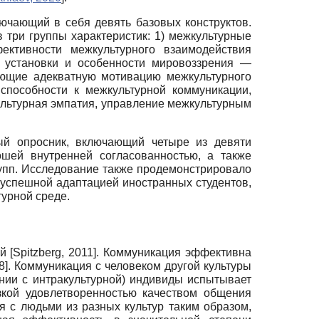
ючающий в себя девять базовых конструктов.
 три группы характеристик: 1) межкультурные
ктивности межкультурного взаимодействия
ые установки и особенности мировоззрения —
ающие адекватную мотивацию межкультурного
 способности к межкультурной коммуникации,
ультурная эмпатия, управление межкультурным
ный опросник, включающий четыре из девяти
шей внутренней согласованностью, а также
упп. Исследование также продемонстрировало
 успешной адаптацией иностранных студентов,
урной среде.
ий
[
Spitzberg, 2011
]
. Коммуникация эффективна
8
]
. Коммуникация с человеком другой культуры
ении с интракультурной) индивиды испытывает
зкой удовлетворенностью качеством общения
я с людьми из разных культур таким образом,