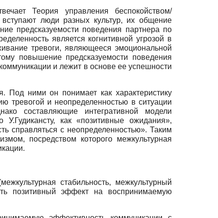
вечает Теория управления беспокойством/
ю вступают люди разных культур, их общение
ние предсказуемости поведения партнера по
еделенность является когнитивной угрозой в
еживание тревоги, являющееся эмоциональной
этому повышение предсказуемости поведения
коммуникации и лежит в основе ее успешности
я. Под ними он понимает как характеристику
ию тревогой и неопределенностью в ситуации
днако составляющие интегративной модели
 У.Гудикансту, как «позитивные ожидания»,
сть справляться с неопределенностью». Таким
измом, посредством которого межкультурная
икации.
межкультурная стабильность, межкультурный
вать позитивный эффект на воспринимаемую
принимаемую эффективность коммуникации с