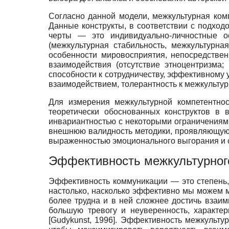
Согласно данной модели, межкультурная ком
Данные конструкты, в соответствии с подход
черты — это индивидуально-личностные о
(межкультурная стабильность, межкультурна
особенности мировосприятия, непосредстве
взаимодействия (отсутствие этноцентризма;
способности к сотрудничеству, эффективному
взаимодействием, толерантность к межкультур
Для измерения межкультурной компетентнос
теоретически обоснованных конструктов в
инвариантностью с некоторыми ограничениям
внешнюю валидность методики, проявляющуюс
выраженностью эмоционального выгорания и с
Эффективность межкультурног
Эффективность коммуникации — это степень,
настолько, насколько эффективно мы можем 
более трудна и в ней сложнее достичь взаим
большую тревогу и неуверенность, характе
[
Gudykunst, 1996
]
. Эффективность межкультур