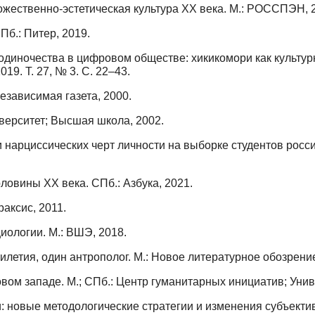
дожественно-эстетическая культура XX века. М.: РОССПЭН, 
Пб.: Питер, 2019.
диночества в цифровом обществе: хикикомори как культур
19. Т. 27, № 3. С. 22–43.
езависимая газета, 2000.
иверситет; Высшая школа, 2002.
нарциссических черт личности на выборке студентов россий
ловины ХХ века. СПб.: Азбука, 2021.
аксис, 2011.
ологии. М.: ВШЭ, 2018.
летия, один антрополог. М.: Новое литературное обозрение
ом западе. М.; СПб.: Центр гуманитарных инициатив; Унив
 новые методологические стратегии и изменения субъективн