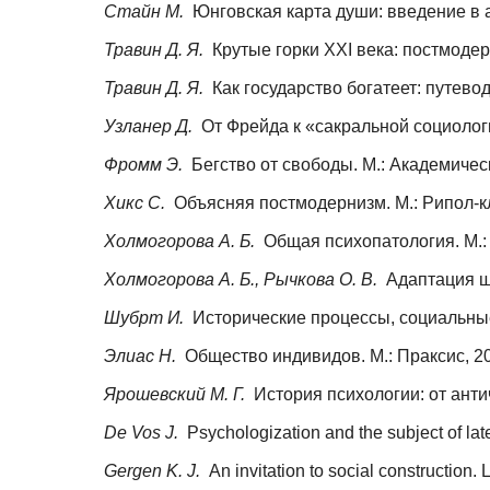
Стайн М.
Юнговская карта души: введение в а
Травин Д. Я.
Крутые горки XXI века: постмодер
Травин Д. Я.
Как государство богатеет: путевод
Узланер Д.
От Фрейда к «сакральной социологи
Фромм Э.
Бегство от свободы. М.: Академическ
Хикс С.
Объясняя постмодернизм. М.: Рипол-кл
Холмогорова А. Б.
Общая психопатология. М.:
Холмогорова А. Б., Рычкова О. В.
Адаптация шк
Шубрт И.
Исторические процессы, социальные 
Элиас Н.
Общество индивидов. М.: Праксис, 2
Ярошевский М. Г.
История психологии: от анти
De Vos J.
Psychologization and the subject of la
Gergen K. J.
An invitation to social construction.