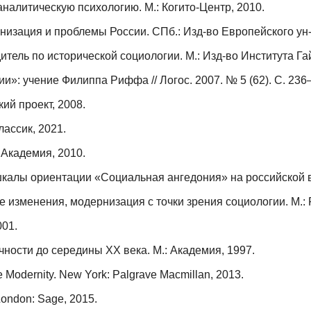
налитическую психологию. М.: Когито-Центр, 2010.
низация и проблемы России. СПб.: Изд-во Европейского ун-т
итель по исторической социологии. М.: Изд-во Института Га
и»: учение Филиппа Риффа // Логос. 2007. № 5 (62). С. 236
ий проект, 2008.
ассик, 2021.
 Академия, 2010.
алы ориентации «Социальная ангедония» на российской вы
изменения, модернизация с точки зрения социологии. М.: 
001.
чности до середины ХХ века. М.: Академия, 1997.
te Modernity. New York: Palgrave Macmillan, 2013.
 London: Sage, 2015.