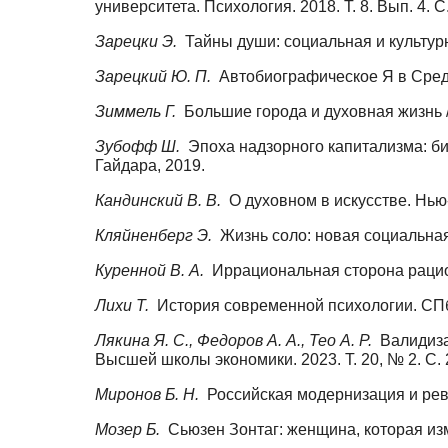
университета. Психология. 2018. Т. 8. Вып. 4. С
Зарецки Э.
Тайны души: социальная и культурн
Зарецкий Ю. П.
Автобиографическое Я в Средн
Зиммель Г.
Большие города и духовная жизнь // 
Зубофф Ш.
Эпоха надзорного капитализма: бит
Гайдара, 2019.
Кандинский В. В.
О духовном в искусстве. Нью
Кляйненберг Э.
Жизнь соло: новая социальная
Куренной В. А.
Иррациональная сторона рациона
Лихи Т.
История современной психологии. СПб.
Лякина Я. С., Федоров А. А., Тео А. Р.
Валидиза
Высшей школы экономики. 2023. Т. 20, № 2. С.
Миронов Б. Н.
Российская модернизация и рев
Мозер Б.
Сьюзен Зонтаг: женщина, которая изм