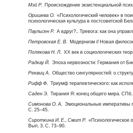
Мэй Р.
Происхождение экзистенциальной психоло
Оришева О.
«Психологический человек» в пои
психологическая культура в постсоветской Бела
Паульсен Р.
А вдруг?.. Тревога: как она управл
Петровская Е. В.
Модернизм // Новая философс
Полякова Н. Л.
ХХ век в социологических теори
Радкау Й.
Эпоха нервозности: Германия от Бис
Реквиц А.
Общество сингулярностей: о структу
Рифф Ф.
Триумф терапевтического: как использ
Саден Э.
Тирания Я: конец общего мира. СПб.
Симонова О. А.
Эмоциональные императивы поз
С. 25–45.
Сироткина И. Е., Смит Р.
«Психологическое об
Вып. 3. С. 73–90.