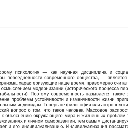
оторому психология — как научная дисциплина и соци
еры повседневности современного общества, — является 
ернизма, характеризующие наше время, правомерно считат
 осмыслением модернизации (исторического процесса пер
табильности). Поэтому современность называется также
шение проблемы устойчивости и изменчивости жизни припи
ельным индивидам. Теперь не философия или антропологи
кий вопрос о том, что такое человек. Массовое распрос
ть к объяснению окружающего мира и жизненных проблем т
реживаниях и личном саморазвитии, тем самым дистанциру
ает и его индивидуализацию. Индивидуализация рассмат