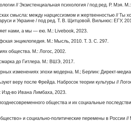
гии // Экзистенциальная психология / под ред. Р. Мэя. М.
сках смысла: между нарциссизмом и жертвенностью // Ты х
руси и Украине / под ред. Т. В. Щитцовой. Вильнюс: ЕГУ, 201
яет нами, а мы — ею. М.: Livebook, 2023.
кая энциклопедия. М.: Мысль, 2010. Т. 3. С. 297.
ях общества. М.: Логос, 2002.
марка до Гитлера. М.: ВШЭ, 2017.
рных изменениях эпохи модерна. М.; Берлин: Директ-медиа
уют веру после Фрейда. Набросок теории культуры // Логос.
: Изд-во Ивана Лимбаха, 2023.
днесовременного общества и их социальные последствия //
щество» и социально-политические перемены в России // Ме