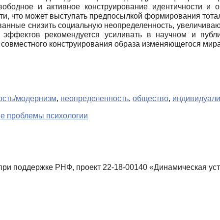
вободное и активное конструирование идентичности и о
ти, что может выступать предпосылкой формирования тота
ванные снизить социальную неопределенность, увеличиваю
эффектов рекомендуется усиливать в научном и публи
 совместного конструирования образа изменяющегося мира
ость/модернизм
,
неопределенность
,
общество
,
индивидуали
ие проблемы психологии
и поддержке РНФ, проект 22-18-00140 «Динамическая усто