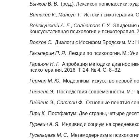
Бычков В. В.
(ред.). Лексикон нонклассики: ху
Витакер К., Малоун Т.
Истоки психотерапии. С
Войскунский А. Е., Солдатова Г. У.
Эпидемия о
Консультативная психология и психотерапия. 20
Волков С.
Диалоги с Иосифом Бродским. М.: Н
Гальперин П. Я.
Лекции по психологии. М.: Ун
Гаранян Н. Г.
Апробация методики диагностики 
психотерапия. 2016. Т. 24, № 4. С. 8–32.
Герман М. Ю.
Модернизм: искусство первой по
Гидденс Э.
Последствия современности. М.: Пр
Гидденс Э., Саттон Ф.
Основные понятия соци
Гирц К.
Постфактум: Две страны, четыре десяти
Гуревич А. Я.
Индивид и социум на средневеков
Гусельцева М. С.
Метамодернизм в психологии: