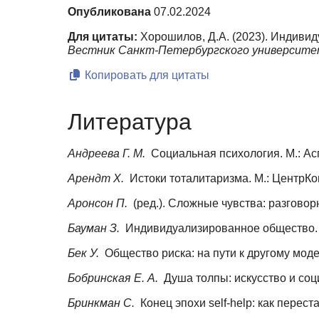
Опубликована
07.02.2024
Для цитаты:
Хорошилов, Д.А. (2023). Индиви
Вестник Санкт-Петербургского университет
Копировать для цитаты
Литература
Андреева Г. М.
Социальная психология. М.: Асп
Арендт Х.
Истоки тоталитаризма. М.: ЦентрКо
Аронсон П.
(ред.). Сложные чувства: разговорн
Бауман З.
Индивидуализированное общество. М
Бек У.
Общество риска: на пути к другому моде
Бобринская Е. А.
Душа толпы: искусство и соц
Бринкман С.
Конец эпохи self-help: как перес