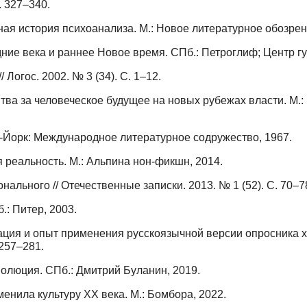
. 327–340.
ая история психоанализа. М.: Новое литературное обозрен
ие века и раннее Новое время. СПб.: Петроглиф; Центр г
Логос. 2002. № 3 (34). С. 1–12.
ва за человеческое будущее на новых рубежах власти. М.: 
-Йорк: Международное литературное содружество, 1967.
 реальность. М.: Альпина нон-фикшн, 2014.
льного // Отечественные записки. 2013. № 1 (52). С. 70–7
: Питер, 2003.
ция и опыт применения русскоязычной версии опросника хи
 257–281.
олюция. СПб.: Дмитрий Буланин, 2019.
енила культуру XX века. М.: Бомбора, 2022.