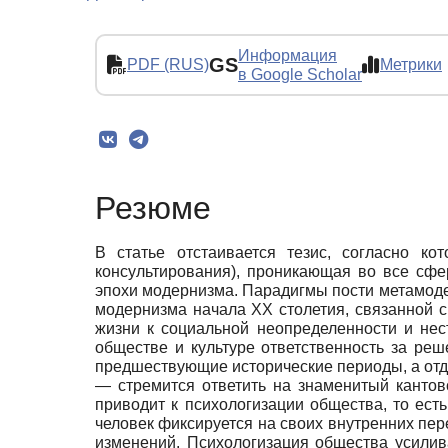
Информация
GS
PDF (RUS)
Метрики
в Google Scholar
Резюме
В статье отстаивается тезис, согласно к
консультирования), проникающая во все сф
эпохи модернизма. Парадигмы пости метамод
модернизма начала ХХ столетия, связанной с
жизни к социальной неопределенности и нес
обществе и культуре ответственность за ре
предшествующие исторические периоды, а отд
— стремится ответить на знаменитый кантовс
приводит к психологизации общества, то ес
человек фиксируется на своих внутренних пе
изменений. Психологизация общества усилив