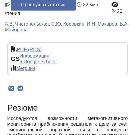
Прослушать статью
22 мин.
2420
чтения
А.В. Чистопольская
,
С.Ю. Коровкин
,
И.Н. Макаров
,
В.А.
Майорова
PDF (RUS)
Информация
GS
в Google Scholar
Метрики
Резюме
Исследуются возможности метакогнитивного
мониторинга приближения решателя к цели за счет
эмоциональной обратной связи в процессе