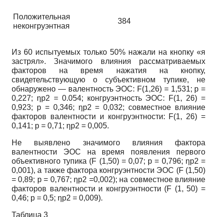
Положительная
384
неконгруэнтная
Из 60 испытуемых только 50% нажали на кнопку «я
застрял». Значимого влияния рассматриваемых
факторов на время нажатия на кнопку,
свидетельствующую о субъективном тупике, не
обнаружено — валентность ЭОС: F(1,26) = 1,531; p =
0,227; ηp2 = 0.054; конгруэнтно
сть ЭОС: F(1, 26) =
0,923; p = 0,346; ηp2 = 0,032; совместное влияние
факторов валентности и конгруэнтности: F(1, 26) =
0,141; p = 0,71; ηp2 = 0,005.
Не выявлено значимого влияния фактора
валентности ЭОС на время появления первого
объективного тупика (F (1,50) = 0,07; p = 0,796; ηp2 =
0,001), а также фактора конгруэнтности ЭОС (F (1,50)
= 0,89; p = 0,767; ηp2 =0,002); на совместное влияние
факторов валентности и конгруэнтности (F (1, 50) =
0,46; p = 0,5; ηp2 = 0,009).
Таблица 3