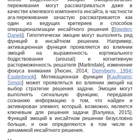
переживания могут рассматриваться даже в
качестве ключевого компонента инсайта, в частности
ага-переживание зачастую рассматривается как
один из ведущих критериев и способов
операционализации инсайтного решения
[
Bowden
;
Danek
]
. Гипотетически эмоции могут выполнять ряд
функций в инсайтном решении. Например,
активационная функция проявляется во влиянии
эмоций на выраженность кортикального
бодрствования (arousal) и когнитивную
расторможенность решателя
[
Martindale
]
, изменение
фокуса внимания
[
Люсин, 2014
;
Derryberry, 1994
;
Easterbrook
]
. Мотивационная функция
[
Kaufmann
;
Simon
]
может проявляться во влиянии эмоций на
выбор стратегии решения задачи. Эмоции могут
выполнять сигнальную функцию, передавая
сознанию информацию о том, что найден и
активирован элемент, который, возможно, является
ключевым для решения задачи
[
Валуева, 2015
]
.
Функций эмоций в инсайтном решении безусловно
больше, и они определяются в том числе и
динамикой инсайтного решения.