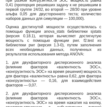
при разной конгруэнтности ЭОС мощность равна
0,41 (пропорция решивших задачу к не решившим в
первой группе 24/32, во второй — 28/30 при уровне
альфа 0,05 для двустороннего теста; количество
наборов данных для симуляции — 100,000).
Оценка достигнутой мощности осуществлялась с
помощью функции anova_stats библиотеки sjstats
(версия 0.18.1), которая вычисляет достигнутую
мощность с помощью функции pwr. f2.test из
библиотеки pwr (версия 1.3-0), путем заполнения
всех необходимых данных, полученных из
результатов использования метода ANOVA:
1. для двухфакторного дисперсионного анализа
(влияние факторов «валентность ЭОС»,
«конгруэнтность ЭОС» на время решения) мощность
для фактора «валентность» равна 0,62, для фактора
«конгруэнтность» — 0,16, для взаимодействия
факторов — 0,07.
2. для двухфакторного дисперсионного анализа
(влияние факторов «валентность ЭОС»,
«конгруэнтность ЭОС» на время нажатия на кнопку,