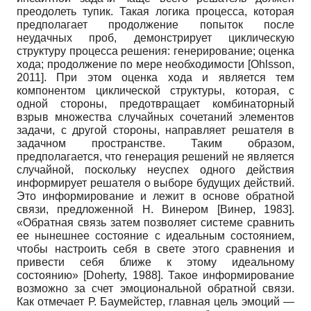
преодолеть тупик. Такая логика процесса, которая
предполагает продолжение попыток после
неудачных проб, демонстрирует циклическую
структуру процесса решения: генерирование; оценка
хода; продолжение по мере необходимости
[
Ohlsson,
2011
]
. При этом оценка хода и является тем
компонентом циклической структуры, которая, с
одной стороны, предотвращает комбинаторный
взрыв множества случайных сочетаний элементов
задачи, с другой стороны, направляет решателя в
задачном пространстве. Таким образом,
предполагается, что генерация решений не является
случайной, поскольку неуспех одного действия
информирует решателя о выборе будущих действий.
Это информирование и лежит в основе обратной
связи, предложенной Н. Винером
[
Винер, 1983
]
.
«Обратная связь затем позволяет системе сравнить
ее нынешнее состояние с идеальным состоянием,
чтобы настроить себя в свете этого сравнения и
привести себя ближе к этому идеальному
состоянию»
[
Doherty, 1988
]
. Такое информирование
возможно за счет эмоциональной обратной связи.
Как отмечает Р. Баумейстер, главная цель эмоций —