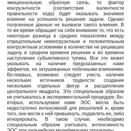
эмоциональную обратную связь, то фактор
конгруэнтности (соответствия валентности
правильности хода) будет оказывать значимое
влияние на успешность решения задачи. Однако
полученные данные не выявили такого влияния. В
то же время обращает на себя внимание то, что есть
некоторая разница в средних показателях между
отрицательным неконгруэнтным и положительным
конгруэнтным условиями в количестве не решивших
задачу, в среднем времени решения и во времени
наступления субъективного тупика. Все это может
указывать на наличие предсказанных нами
эффектов, но затушеванных побочными влияниями.
Во-первых, возможно следует учесть наличие
нескольких источников трудности: создание
нескольких отдельных фигур и расщепление
центрального квадрата. Это специальным образом
не учитывалось в экспериментальной процедуре. Во-
вторых, используемая нами ЭОС могла быть
недостаточно интенсивной для решателей и, кроме
того, они могли к ней привыкнуть, подавлять ее, либо
игнорировать. В таком случае, необходимо
специальным образом учитывать интенсивность
ЭОС при дальнейших модификациях процедуры.