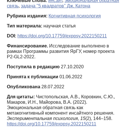
Ключевые слова:
инсайт
,
эмоциональная обратная
связь
,
задача "5 квадратов" Дж. Катона
Рубрика издания:
Когнитивная психология
Тип материала:
научная статья
DOI:
https://doi.org/10.17759/exppsy.2022150211
Финансирование.
Исследование выполнено в
рамках Программы развития ЯрГУ, номер проекта
P2-GL2-2022.
Поступила в редакцию
27.10.2020
Принята к публикации
01.06.2022
Опубликована
28.07.2022
Для цитаты:
Чистопольская, А.В., Коровкин, С.Ю.,
Макаров, И.Н., Майорова, В.А. (2022).
Эмоциональная обратная связь как
метакогнитивный компонент инсайтного решения.
Экспериментальная психология,
15
(2), 144–158.
https://doi.org/10.17759/exppsy.2022150211