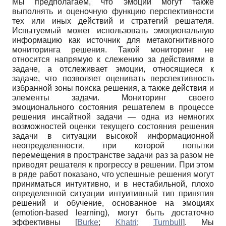
Мы предполагаем, что эмоции могут также
выполнять и оценочную функцию перспективности
тех или иных действий и стратегий решател
я.
Испытуемый может использовать эмоциональную
информацию как источник для метакогнитивного
мониторинга решения. Такой мониторинг не
относится напрямую к слежению за действиями в
задаче, а отслеживает эмоции, относящиеся к
задаче, что позволяет оценивать перспективность
избранной зоны поиска решения, а также действия и
элементы задачи. Мониторинг своего
эмоционального состояния решателем в процессе
решения инсайтной задачи — одна из немногих
возможностей оценки текущего состояния решения
задачи в ситуации высокой информационной
неопределенности, при которой попытки
перемещения в пространстве задачи раз за разом не
приводят решателя к прогрессу в решении. При этом
в ряде работ показано, что успешные решения могут
приниматься интуитивно, и в нестабильной, плохо
определенной ситуации интуитивный тип принятия
решений и обучение, основанное на эмоциях
(emotion-based learning), могут быть достаточно
эффективны
[
Burke
;
Khatri
;
Turnbull
]
. Мы