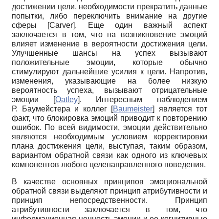
достижении цели, необходимости прекратить данные
попытки, либо переключить внимание на другие
сферы
[
Carver
]
. Еще один важный аспект
заключается в том, что на возникновение эмоций
влияет изменение в вероятности достижения цели.
Улучшенные шансы на успех вызывают
положительные эмоции, которые обычно
стимулируют дальнейшие усилия к цели. Напротив,
изменения, указывающие на более низкую
вероятность успеха, вызывают отрицательные
эмоции
[
Oatley
]
. Интересным наблюдением
Р. Баумейстера и коллег
[
Baumeister
]
является тот
факт, что блокировка эмоций приводит к повторению
ошибок. По всей видимости, эмоции действительно
являются необходимым условием корректировки
плана достижения цели, выступая, таким образом,
вариантом обратной связи как одного из ключевых
компонентов любого целенаправленного поведения.
В качестве основных принципов эмоциональной
обратной связи выделяют принцип атрибутивности и
принцип непосредственности. Принцип
атрибутивности заключается в том, что
информационная ценность эмоции и ее когнитивные