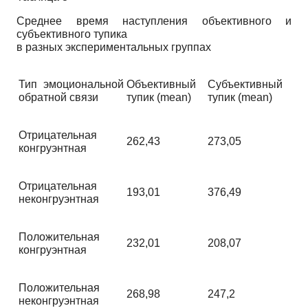
Среднее время наступления объективного и
субъективного тупика
в разных экспериментальных группах
Тип эмоциональной
Объективный
Субъективн
ый
обратной связи
тупик (mean)
тупик (mean)
Отрицательная
262,43
273,05
конгруэнтная
Отрицательная
193,01
376,49
неконгруэнтная
Положительная
232,01
208,07
конгруэнтная
Положительная
268,98
247,2
неконгруэнтная