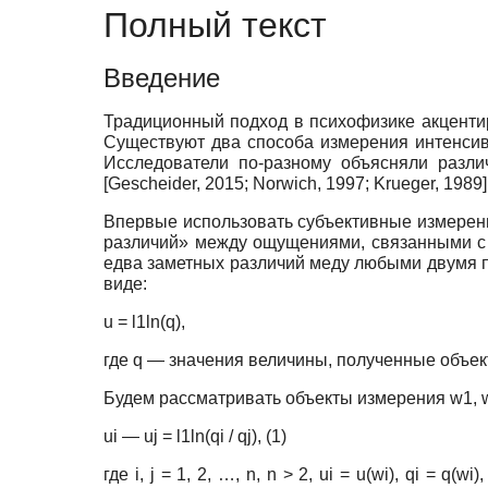
Полный текст
Введение
Традиционный подход в психофизике акценти
Существуют два способа измерения интенси
Исследователи по-разному объясняли разли
[
Gescheider, 2015
;
Norwich, 1997
;
Krueger, 1989
]
Впервые использовать субъективные измерен
различий» между ощущениями, связанными с 
едва заметных различий меду любыми двумя п
виде:
u = l1ln(q),
где q — значения величины, полученные объек
Будем рассматривать объекты измерения w1, w
ui — uj = l1ln(qi / qj), (1)
где i, j = 1, 2, …, n, n > 2, ui = u(wi), qi 