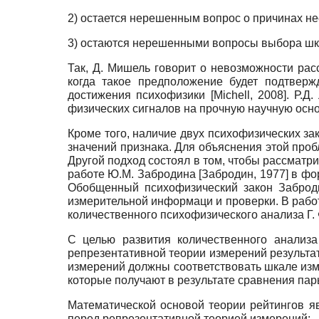
2) остается нерешенным вопрос о причинах н
3) остаются нерешенными вопросы выбора шк
Так, Д.
Мишель говорит о невозможности рас
когда такое предположение будет подтверж
достижения психофизики
[
Michell, 2008
]
. Р.Д
физических сигналов на прочную научную осн
Кроме того, наличие двух психофизических за
значений признака. Для объяснения этой пр
Другой подход состоял в том, чтобы рассматр
работе Ю.М. Забродина
[
Забродин, 1977
]
в фор
Обобщенный психофизический закон Заброди
измерительной информаци и проверки. В работ
количественного психофизического анализа Г.
С целью развития количественного анализа
репрезентативной теории измерений результа
измерений должны соответствовать шкале из
которые получают в результате сравнения па
Математической основой теории рейтингов я
перед репрезентативной теорией измерений: