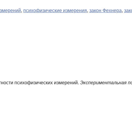
измерений
,
психофизические измерения
,
закон Фехнера
,
зак
атности психофизических измерений.
Экспериментальная пс