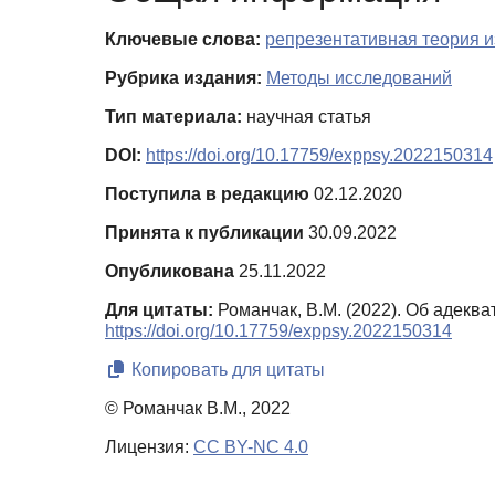
Ключевые слова:
репрезентативная теория 
Рубрика издания:
Методы исследований
Тип материала:
научная статья
DOI:
https://doi.org/10.17759/exppsy.2022150314
Поступила в редакцию
02.12.2020
Принята к публикации
30.09.2022
Опубликована
25.11.2022
Для цитаты:
Романчак, В.М. (2022). Об адекв
https://doi.org/10.17759/exppsy.2022150314
Копировать для цитаты
© Романчак В.М., 2022
Лицензия:
CC BY-NC 4.0