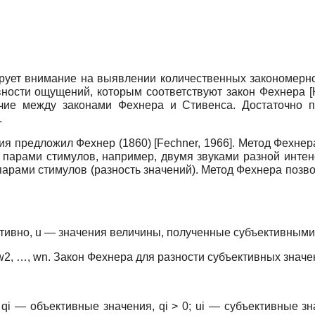
рует внимание на выявлении количественных закономерн
вности ощущений, которым соответствуют закон Фехнера
[
чие между законами Фехнера и Стивенса. Достаточно 
.
ия предложил Фехнер (1860)
[
Fechner, 1966
]
. Метод Фехнер
парами стимулов, например, двумя звуками разной интен
арами стимулов (разность значений). Метод Фехнера позв
тивно, u — значения величины, полученные субъективными м
2, …, wn. Закон Фехнера для разности субъективных значе
= q(wi), qi — объективные значения, qi > 0; ui — субъективн