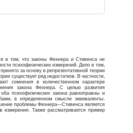
я в том, что законы Фехнера и Стивенса не
ости психофизических измерений. Дело в том,
принято за основу в репрезентативной теории
рии существует ряд недостатков. В частности,
кают сомнения в количественном характере
енения закона Фехнера. С целью развития
 оба психофизических закона равноправны и
обами, в определенном смысле эквиваленты.
решение проблемы Фехнера—Стивенса является
ов измерения. Также рассматривается пример