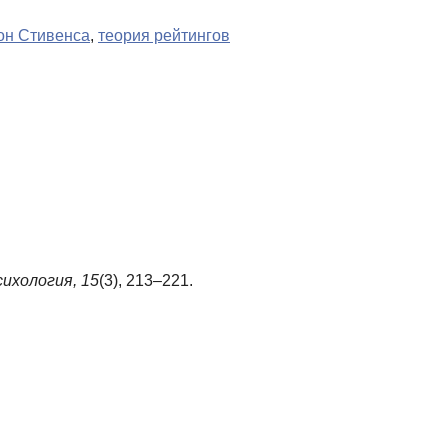
он Стивенса
,
теория рейтингов
ихология,
15
(3), 213–221.