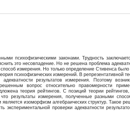
ными психофизическими законами. Трудность заключаетс
яснить это несовпадение. Но не решена проблема адекватн
 способ измерения. Но только определение Стивенса было 
теория психофизических измерений. В репрезентативной тео
и адекватности результатов измерения. Поэтому возни
нерешенным вопрос относительно правомерности прим
дложена теория рейтингов. С позиций теории рейтингов,
 что результаты измерения, полученные разными спос
и является изоморфизм алгебраических структур. Такое 
сть экспериментальной проверки адекватности результат