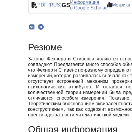
Информация
GS
PDF (RUS)
Метрики
в Google Scholar
Резюме
Законы Фехнера и Стивенса являются основ
совпадают. Предлагается много способов объ
что Фехнер и Стивенс по-разному определяют
измерений, которая развивалась вначале как 
отсутствует встроенный механизм проверк
психологических атрибутов. И остается 
количественной теории измерений была пре
отличаются способом измерения. Показано,
Теоретическим обоснованием эквивалентност
конструктивным, так как содержит возможно
оценки адекватности математической модели.
Общая информация