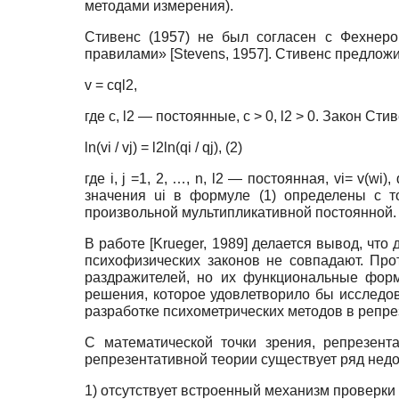
методами измерения).
Стивенс (1957) не был согласен с Фехнеро
правилами»
[
Stevens, 1957
]
. Стивенс предлож
v = сql2,
где с, l2 — постоянные, с > 0, l2 > 0. Закон 
ln(vi / vj) = l2ln(qi / qj), (2)
где i, j =1, 2, …, n, l2 — постоянная, vi= v(w
значения ui в формуле (1) определены с т
произвольной мультипликативной постоянной.
В работе
[
Krueger, 1989
]
делается вывод, что 
психофизических законов не совпадают. Пр
раздражителей, но их функциональные форм
решения, которое удовлетворило бы исследо
разработке психометрических методов в репр
С математической точки зрения, репрезент
репрезентативной теории существует ряд недо
1) отсутствует встроенный механизм проверки