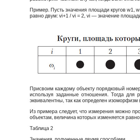
Пример. Пусть значения площади кругов w1, w
равно двум: vi+1 / vi = 2, vi — значение площади к
Присвоим каждому объекту порядковый номер u
используя заданные отношения. Тогда для рез
эквивалентны, так как определен изоморфизм (3), 
Из примера следует, что измерения можно пр
объектам, величина которых изменяется равно
Таблица 2
Значения, полученные двумя способами