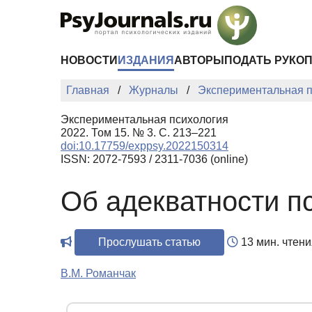
Перейти к основному содержанию
НОВОСТИ
ИЗДАНИЯ
АВТОРЫ
ПОДАТЬ РУКО
Главная
Журналы
Экспериментальная п
Экспериментальная психология
2022. Том 15. № 3. С. 213–221
doi:10.17759/exppsy.2022150314
ISSN: 2072-7593 / 2311-7036 (online)
Об адекватности п
Прослушать статью
13 мин. чтени
В.М. Романчак