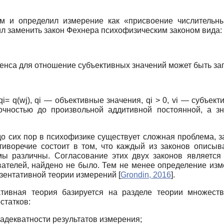
м и определил измерение как «присвоение числительн
ил заменить закон Фехнера психофизическим законом вида:
Стивенса для отношение субъективных значений может быть за
i), qi= q(wj), qi — объективные значения, qi > 0, vi — субъе
очностью до произвольной аддитивной постоянной, а
зн
до сих пор в психофизике существует сложная проблема, 
отиворечие состоит в том, что каждый из законов описы
ы различны. Согласование этих двух законов является 
вателей, найдено не
было. Тем не менее определение изм
езентативной теории измерений
[
Grondin, 2016
]
.
ативная теория базируется на разделе теории множес
статков:
 адекватности результатов измерения;