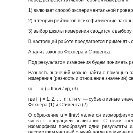
1) включает способ экспериментальной провер
2) в теории рейтингов психофизические закон
3) выбор шкалы измерения сводится к выбору
В настоящей работе предлагается применять о
Анализ законов Фехнера и Стивенса
Под результатом измерения будем понимать раз
Разность значений можно найти с помощью за
измерения (разность и отношение значений) 
(ui — uj) = lln(vi / vj), (3)
где i, j = 1, 2, …, n; ui и vi — субъективные зн
Фехнера (1) и Стивенса (2).
Отображение u = lln(v) является изоморфиз
чисел с операцией вычитание. С точки зр
изоморфизм преобразует одни результаты и
рассмотрим частный случай, когда величина 