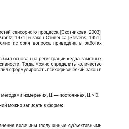
остей сенсорного процесса
[
Скотникова, 2003
]
.
Krantz, 1971
]
и закон Стивенса
[
Stevens, 1951
]
.
полно история вопроса приведена в работах
а был основан на регистрации «едва заметных
сивности. Тогда можно определит
ь количество
олил сформулировать психофизический закон в
етодами измерения, l1 — постоянная, l1 > 0.
ний можно записать в форме:
ые значения величины (полученные субъективными