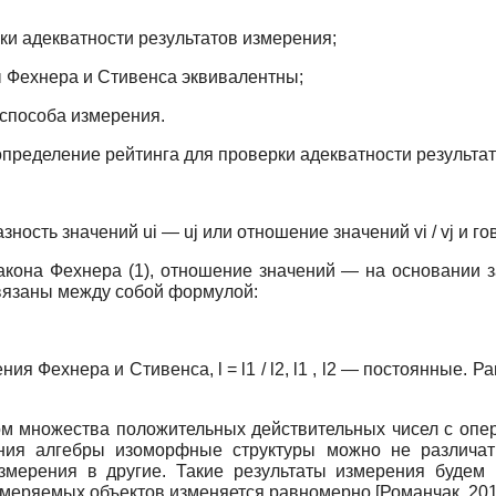
ки адекватности результатов измерения;
ы Фехнера и Стивенса эквивалентны;
 способа измерения.
пределение рейтинга для проверки адекватности результат
ность значений ui — uj или отношение значений vi / vj и г
кона Фехнера (1), отношение значений — на основании за
связаны между собой формулой:
ачения Фехнера и Стивенса, l = l1 / l2, l1 , l2 — постоянные
мом множества положительных действительных чисел с опе
ения алгебры изоморфные структуры можно не различа
змерения в другие. Такие результаты измерения будем
измеряемых объектов изменяется равномерно
[
Романчак, 20