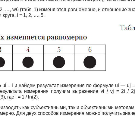
2, …, w6 (табл. 1) изменяются равномерно, и отношение з
руга, i = 1, 2, …, 5.
i = i и найдем результат измерения по формуле ui — uj 
ультата измерения получим выражение vi / vj = 2i / 2j,
где l = 1 / ln(2).
оизводить как субъективными, так и объективными метода
мерно. Для двух способов измерения можно получить значен