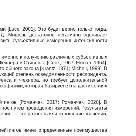
ыми
[
Luce, 2001
]
. Это будет верно только тогда,
у
Д. Мишель достаточно негативно оценивает
тавить субъективные измерения интенсивности
 а именно к получению различныx субъективных
 Фехнера и Стивенса
[
Cook, 1967
;
Ekman, 1964
]
.
ого общего закона
[
Krantz, 1971
;
Michell, 1999
]
. В
зующий степень осведомленности респондента.
енса и Фехнера, но требует дополнительной
ихофизики, которая базируется на достижениях
йтингов
[
Романчак, 2017
;
Романчак, 2020
]
. В
нное путем проведения измерений. Результаты
ерения — это разность или отношение значений,
 рейтингов имеет определенные преимущества