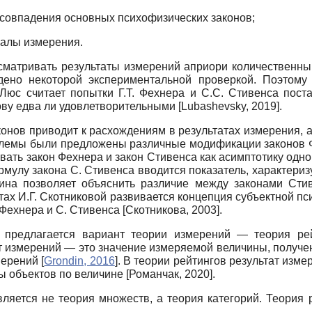
есовпадения основных психофизических законов;
алы измерения.
сматривать результаты измерений априори количественн
дено некоторой эксперимента
льной проверкой. Поэтом
. Люс считает попытки Г.Т. Фехнера и С.С. Стивенса пос
ову едва ли удовлетворительными
[
Lubashevsky, 2019
]
.
конов приводит к расхождениям в результатах измерения,
облемы были предложены различные модификации законов
ивать закон Фехнера и закон Стивенса как асимптотику одн
мулу закона С. Стивенса вводится показатель, характери
на позволяет объяснить различие между законами Стив
ах И.Г. Скотниковой развивается концепция субъектной пс
 Фехнера и С. Стивенса
[
Скотникова, 2003
]
.
 предлагается вариант т
еории измерений — теория ре
т измерений — это значение измеряемой величины, получе
мерений
[
Grondin, 2016
]
. В теории рейтингов результат изм
ры объектов по величине
[
Романчак, 2020
]
.
вляется не теория множеств, а теория категорий. Теория