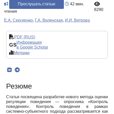
Прослушать статью
42 мин.
8290
чтения
Е.А. Сергиенко
,
Г.А. Виленская
,
И.И. Ветрова
PDF (RUS)
Информация
GS
в Google Scholar
Метрики
Резюме
Статья посвящена разработке нового метода оценки
регуляции поведения — опросника «Контроль
поведения». Контроль поведения в рамках
системно-субъектного подхода рассматривается как