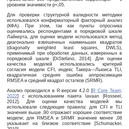
уровнем значимости р<,05.
Для проверки структурной валидности методики
использовался конфирматорный факторный анализ
(КФА). При этом, так как пункты опросника
оценивались респондентами в порядковой шкале
Лайкерта, для оценки модели использовался метод
диагонально взвешенных наименьших квадратов
(diagonally weighted least squares, DWLS),
применимый при обработке данных, измеренных в
порядковой шкале
[
DiStefano, 2014
]
. Для оценки
качества моделей использовались критерий
согласия модели CFI, индекс Такера—Льюиса TLI,
квадратичная средняя ошибка аппроксимации
RMSEA и средний квадрат остатков (SRMR).
Анализ проводился в R-версии 4.2.0
[
R Core Team,
2022
]
с использованием пакета lavaan
[
Rosseel,
2012
]
. Для оценки качества моделей мы
использовали следующие правила: для CFI и TLI
значения выше ,90 отражают хорошее соответствие
модели; для RMSEA и SRMR значение менее ,08
указывает на близкое соответствие
[
Schumacker,
2010
]
.