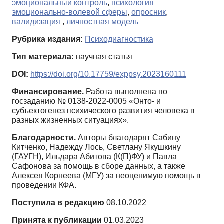
эмоциональный контроль
,
психология
эмоционально-волевой сферы
,
опросник
,
валидизация
,
личностная модель
Рубрика издания:
Психодиагностика
Тип материала:
научная статья
DOI:
https://doi.org/10.17759/exppsy.2023160111
Финансирование.
Работа выполнена по
госзаданию № 0138-2022-0005 «Онто- и
субъектогенез психического развития человека в
разных жизненных ситуациях».
Благодарности.
Авторы благодарят Сабину
Китченко, Надежду Лось, Светлану Якушкину
(ГАУГН), Ильдара Абитова (К(П)ФУ) и Павла
Сафонова за помощь в сборе данных, а также
Алексея Корнеева (МГУ) за неоценимую помощь в
проведении КФА.
Поступила в редакцию
08.10.2022
Принята к публикации
01.03.2023