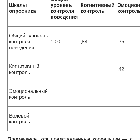
Шкалы
уровень
Когнитивный
Эмоцио
опросника
контроля
контроль
контрол
поведения
Общий уровень
контроля
1,00
,84
,75
поведения
Когнитивный
,42
контроль
Эмоциональный
контроль
Волевой
контроль
Примечание
: все представленные корреляции — с