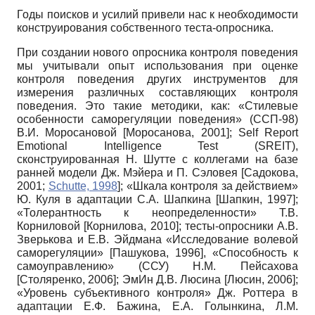
Годы поисков и усилий привели нас к необходимости
конструирования собственного теста-опросника.
При создании нового опросника контроля поведения
мы учитывали опыт использования при оценке
контроля поведения других инструментов для
измерения различных составляющих контроля
поведения. Это такие методики, как: «Стилевые
особенности саморегуляции поведения» (ССП-98)
В.И. Моросановой
[
Моросанова, 2001
]
; Self Report
Emotional Intelligence Test (SREIT),
сконструированная Н. Шутте с коллегами на базе
ранней модели Дж. Мэйера и П. Сэловея
[
Садокова,
2001
;
Schutte, 1998
]
; «Шкала контроля за действием»
Ю. Куля в адаптации С.А. Шапкина
[
Шапкин, 1997
]
;
«Толерантность к неопределенности» Т.В.
Корниловой
[
Корнилова, 2010
]
; тесты-опросники А.В.
Зверькова и Е.В. Эйдмана «Исследование волевой
саморегуляции»
[
Пашукова, 1996
]
, «Способность к
самоуправлению» (ССУ) Н.М. Пейсахова
[
Столяренко, 2006
]
; ЭмИн Д.В. Люсина
[
Люсин, 2006
]
;
«Уровень субъективного контроля» Дж. Роттера в
адаптации Е.Ф. Бажина, Е.А. Голынкина, Л.М.