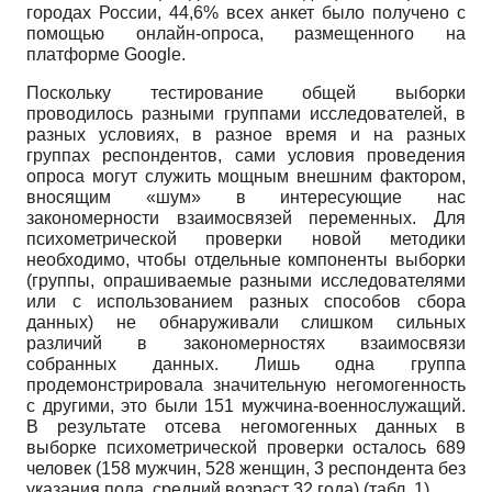
городах России, 44,6% всех анкет было получено с
помощью онлайн-опроса, размещенного на
платформе Google.
Поскольку тестирование общей выборки
проводилось разными группами исследователей, в
разных условиях, в разное время и на разных
группах респондентов, сами условия проведения
опроса могут служить мощным внешним фактором,
вносящим «шум» в интересующие нас
закономерности взаимосвязей переменных. Для
психометрической проверки новой методики
необходимо, чтобы отдельные компоненты выборки
(группы, опрашиваемые разными исследователями
или с использованием разных способов сбора
данных) не обнаруживали слишком сильных
различий в закономерностях взаимосвязи
собранных данных. Лишь одна группа
продемонстрировала значительную негомогенность
с другими, это были 151 мужчина-военнослужащий.
В результате отсева негомогенных данных в
выборке психометрической проверки осталось 689
человек (158 мужчин, 528 женщин, 3 респондента без
указания пола, средний возраст 32 года) (табл. 1).