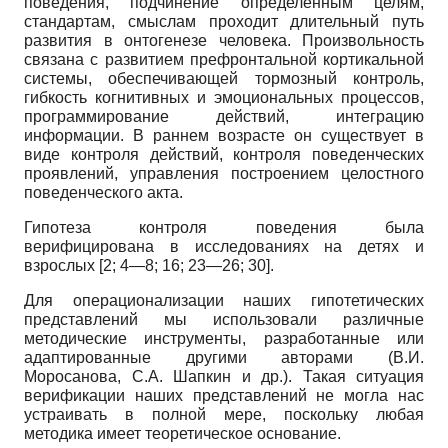
поведения, подчинение определенным целям,
стандартам, смыслам проходит длительный путь
развития в онтогенезе человека. Произвольность
связана с развитием префронтальной кортикальной
системы, обеспечивающей тормозный контроль,
гибкость когнитивных и эмоциональных процессов,
программирование действий, интеграцию
информации. В раннем возрасте он существует в
виде контроля действий, контроля поведенческих
проявлений, управления построением целостного
поведенческого акта.
Гипотеза контроля поведения была
верифицирована в исследованиях на детях и
взрослых [2; 4—8; 16; 23—26; 30].
Для операционализации наших гипотетических
представлений мы использовали различные
методические инструменты, разработанные или
адаптированные другими авторами (В.И.
Моросанова, С.А. Шапкин и др.). Такая ситуация
верификации наших представлений не могла нас
устраивать в полной мере, поскольку любая
методика имеет теоретическое основание.