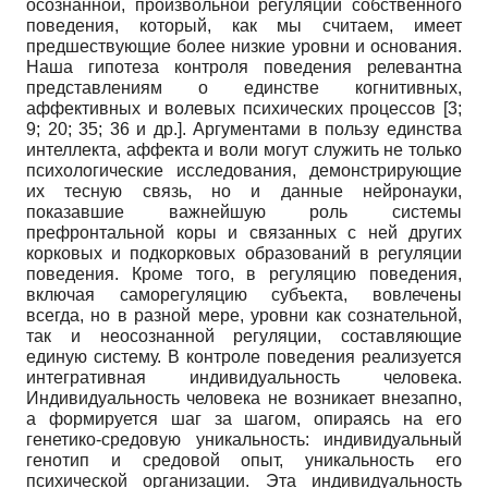
осознанной, произвольной регуляции собственного
поведения, который, как мы считаем, имеет
предшествующие более низкие уровни и основания.
Наша гипотеза контроля поведения релевантна
представлениям о единстве когнитивных,
аффективных и волевых психических процессов [3;
9; 20; 35; 36 и др.]. Аргументами в пользу единства
интеллекта, аффекта и воли могут служить не только
психологические исследования, демонстрирующие
их тесную связь, но и данные нейронауки,
показавшие важнейшую роль системы
префронтальной коры и связанных с ней других
корковых и подкорковых образований в регуляции
поведения. Кроме того, в регуляцию поведения,
включая саморегуляцию субъекта, вовлечены
всегда, но в разной мере, уровни как сознательной,
так и неосознанной регуляции, составляющие
единую систему. В контроле поведения реализуется
интегративная индивидуальность человека.
Индивидуальность человека не возникает внезапно,
а формируется шаг за шагом, опираясь на его
генетико-средовую уникальность: индивидуальный
генотип и средовой опыт, уникальность его
психической организации. Эта индивидуальность