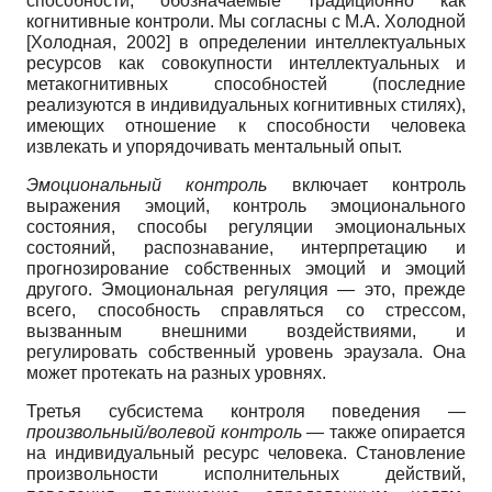
способности, обозначаемые традиционно как
когнитивные контроли. Мы согласны с М.А. Холодной
[
Холодная, 2002
]
в определении интеллектуальных
ресурсов как совокупности интеллектуальных и
метакогнитивных способностей (последние
реализуются в индивидуальных когнитивных стилях),
имеющих отношение к способности человека
извлекать и упорядочивать ментальный опыт.
Эмоциональный контроль
включает контроль
выражения эмоций, контроль эмоционального
состояния, способы регуляции эмоциональных
состояний, распознавание, интерпретацию и
прогнозирование собственных эмоций и эмоций
другого. Эмоциональная регуляция — это, прежде
всего, способность справляться со стрессом,
вызванным внешними воздействиями, и
регулировать собственный уровень эраузала. Она
может протекать на разных уровнях.
Третья субсистема контроля поведения —
произвольный/волевой контроль
— также опирается
на индивидуальный ресурс человека. Становление
произвольности исполнительных действий,