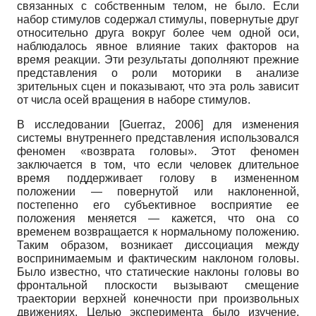
связанных с собственным телом, не было. Если
набор стимулов содержал стимулы, повернутые друг
относительно друга вокруг более чем одной оси,
наблюдалось явное влияние таких факторов на
время реакции. Эти результаты дополняют прежние
представления о роли моторики в анализе
зрительных сцен и показывают, что эта роль зависит
от числа осей вращения в наборе стимулов.
В исследовании
[
Guerraz, 2006
]
для изменения
системы внутреннего представления использовался
феномен «возврата головы». Этот феномен
заключается в том, что если человек длительное
время поддерживает голову в измененном
положении — повернутой или наклоненной,
постепенно его субъективное восприятие ее
положения меняется — кажется, что она со
временем возвращается к нормальному положению.
Таким образом, возникает диссоциация между
воспринимаемым и фактическим наклоном головы.
Было известно, что статические наклоны головы во
фронтальной плоскости вызывают смещение
траектории верхней конечности при произвольных
движениях. Целью эксперимента было изучение,