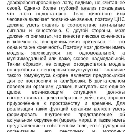
деафферентированную лапу, видимо, не считая ее
своей. Однако более глубокий анализ показывает,
что этого недостаточно. Тело животного или
человека включает подвижные звенья, поэтому ЦНС
должна уметь ставить в соответствие тактильные
сигналы и кинестезию. С другой стороны, мозг
должен «понимать», что кинестетическая конечность
и конечность, воспринимаемая зрительно, — это
одна и та же конечность. Поэтому мозг должен иметь
модель, являющуюся не одномодальной, а
мультимодальной или даже, скорее, надмодальной.
Таким образом, не следует отождествлять модель
поверхности с сенсорным гомункулусом — наличие
такого гомункулуса скорее является предпосылкой
для ее построения и калибровки. В двигательном
поведении организм должен выступать как единое
целое, возникающим ситуациям должны
соответствовать целесообразные действия, хорошо
приуроченные к пространству и времени. Для
реализации таких функций организм должен уметь
формировать внутреннее представление об
актуальном окружении (модель мира), а также иметь
представление о собственном теле, его структурной
организации, его сенсорных и моторных