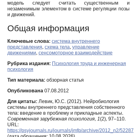
модель следует считать существенным и
незаменимым элементом в системе регуляции позы
и движений.
Общая информация
Ключевые слова:
система внутреннего
представления
,
схема тела
,
управление
движениями
,
сенсомоторное взаимодействие
Рубрика издания:
Психология труда и инженерная
психология
Тип материала:
обзорная статья
Опубликована
07.08.2012
Для цитаты:
Левик, Ю.С. (2012). Нейробиология
системы внутреннего представления собственного
тела: введение в проблему и прикладные аспекты.
Современная зарубежная психология,
1
(2), 97–110.
URL:
https://psyjournals.ru/journals/jmfp/archive/2012_n2/52287
(дата обращения: 10.08.2026)