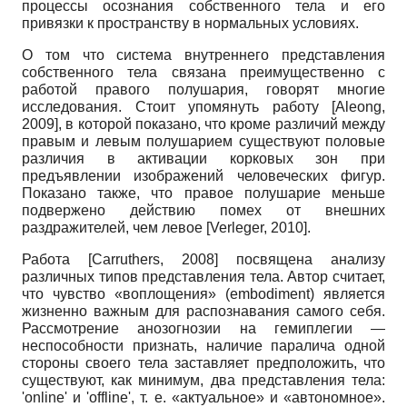
процессы осознания собственного тела и его
привязки к пространству в нормальных условиях.
О том что система внутреннего представления
собственного тела связана преимущественно с
работой правого полушария, говорят многие
исследования. Стоит упомянуть работу
[
Aleong,
2009
]
, в которой показано, что кроме различий между
правым и левым полушарием существуют половые
различия в активации корковых зон при
предъявлении изображений человеческих фигур.
Показано также, что правое полушарие меньше
подвержено действию помех от внешних
раздражителей, чем левое
[
Verleger, 2010
]
.
Работа
[
Carruthers, 2008
]
посвящена анализу
различных типов представления тела. Автор считает,
что чувство «воплощения» (embodiment) является
жизненно важным для распознавания самого себя.
Рассмотрение анозогнозии на гемиплегии —
неспособности признать, наличие паралича одной
стороны своего тела заставляет предположить, что
существуют, как минимум, два представления тела:
'online' и 'offline', т. е. «актуальное» и «автономное».