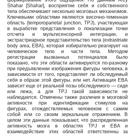
Shahar
[
Shahar
]
, восприятие себя и собственного
тела обеспечивают несколько мозговых механизмов.
Ключевыми областями являются височно-теменная
область (temporoparietal junction, TPJ), участвующая
в выработке представления о локализации точки
отсчета и мультисенсорной интеграции, и
экстрастриарное представительство тела (extrastriate
body area, EBA), которая избирательно реагирует на
человеческое тело и части тела. Методом
регистрации вызванных потенциалов было
показано, что эти области активируются по-разному
при предъявлении изображения фигуры человека, в
зависимости от того, представляет ли обследуемый
себя в образе этой фигуры. или нет. Активация EBA
зависит еще от реальной позы обследуемого — сидя
или лежа, а для TPJ такой зависимости не
наблюдается. Отмечены также различия в мозговой
активности при идентификации стимулов на
фигурах, отождествляемых человеком с самим
собой или со своим зеркальным отражением. В
целом эти данные показывают, что распределенная
активность мозга в областях TPJ и EBA и
взаимодействие этих областей ответственны за