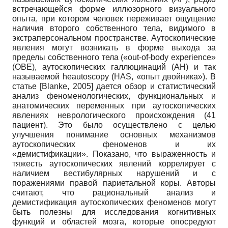
встречающейся форме иллюзорного визуального
опыта, при котором человек переживает ощущение
наличия второго собственного тела, видимого в
экстраперсональном пространстве. Аутоскопические
явления могут возникать в форме выхода за
пределы собственного тела («out-of-body experience»
(OBE), аутоскопических галлюцинаций (AH) и так
называемой heautoscopy (HAS, «опыт двойника»). В
статье
[
Blanke, 2005
]
дается обзор и статистический
анализ феноменологических, функциональных и
анатомических переменных при аутоскопических
явлениях неврологического происхождения (41
пациент). Это было осуществлено с целью
улучшения понимание основных механизмов
аутоскопических феноменов и их
«демистификации». Показано, что выраженность и
тяжесть аутоскопических явлений коррелирует с
наличием вестибулярных нарушений и с
поражениями правой париетальной коры. Авторы
считают, что рациональный анализ и
демистификация аутоскопических феноменов могут
быть полезны для исследования когнитивных
функций и областей мозга, которые опосредуют