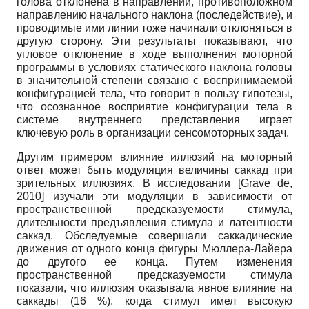
голова отклонена в направлении, противоположном
направлению начального наклона (последействие), и
проводимые ими линии тоже начинали отклоняться в
другую сторону. Эти результаты показывают, что
угловое отклонение в ходе выполнения моторной
программы в условиях статического наклона головы
в значительной степени связано с воспринимаемой
конфигурацией тела, что говорит в пользу гипотезы,
что осознанное восприятие конфигурации тела в
системе внутреннего представления играет
ключевую роль в организации сенсомоторных задач.
Другим примером влияние иллюзий на моторный
ответ может быть модуляция величины саккад при
зрительных иллюзиях. В исследовании
[
Grave de,
2010
]
изучали эти модуляции в зависимости от
пространственной предсказуемости стимула,
длительности предъявления стимула и латентности
саккад. Обследуемые совершали саккадические
движения от одного конца фигуры Мюллера-Лайера
до другого ее конца. Путем изменения
пространственной предсказуемости стимула
показали, что иллюзия оказывала явное влияние на
саккады (16 %), когда стимул имел высокую