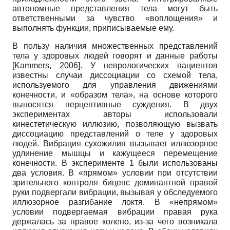
автономные представления тела могут быть
ответственными за чувство «воплощения» и
выполнять функции, приписываемые ему.
В пользу наличия множественных представлений
тела у здоровых людей говорят и данные работы
[
Kammers, 2006
]
. У неврологических пациентов
известны случаи диссоциации со схемой тела,
используемого для управления движениями
конечности, и «образом тела», на основе которого
выносятся перцептивные суждения. В двух
экспериментах авторы использовали
кинестетическую иллюзию, позволяющую вызвать
диссоциацию представлений о теле у здоровых
людей. Вибрация сухожилия вызывает иллюзорное
удлинение мышцы и кажущееся перемещение
конечности. В эксперименте 1 были использованы
два условия. В «прямом» условии при отсутствии
зрительного контроля бицепс доминантной правой
руки подвергали вибрации, вызывая у обследуемого
иллюзорное разгибание локтя. В «непрямом»
условии подвергаемая вибрации правая рука
держалась за правое колено, из-за чего возникала