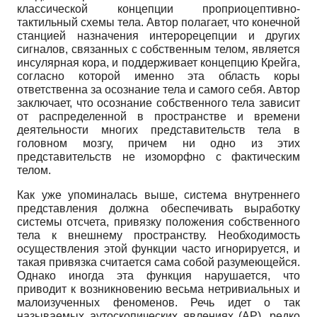
классической концепции проприоцептивно-
тактильный схемы тела. Автор полагает, что конечной
станцией назначения интерорецепции и других
сигналов, связанных с собственным телом, является
инсулярная кора, и поддерживает концепцию Крейга,
согласно которой именно эта область коры
ответственна за осознание тела и самого себя. Автор
заключает, что осознание собственного тела зависит
от распределенной в пространстве и времени
деятельности многих представительств тела в
головном мозгу, причем ни одно из этих
представительств не изоморфно с фактическим
телом.
Как уже упоминалась выше, система внутреннего
представления должна обеспечивать выработку
системы отсчета, привязку положения собственного
тела к внешнему пространству. Необходимость
осуществления этой функции часто игнорируется, и
такая привязка считается сама собой разумеющейся.
Однако иногда эта функция нарушается, что
приводит к возникновению весьма нетривиальных и
малоизученных феноменов. Речь идет о так
называемых аутоскопических явлениях (AP), редко