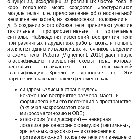
ощущений, исходящих из различных частей тела, в
коре головного мозга создается «постуральная
модель тела», т. е. представление об относительной
величине ее частей, их взаимосвязи, положении и т.
д. В создании этого образа тела принимают участие
тактильные, проприоцептивные и зрительные
сигналы. Наблюдения изменений восприятия тела
при различных нарушениях работы мозга и поныне
являются одним из важнейших источников сведений
о схеме тела. Работа
[
Vignemont, 2010
]
дает новую
классификацию нарушений схемы тела, которая
несколько отличается от классической
классификации Кричли и дополняет ее. Эти
нарушения включают такие феномены, как:
синдром «Алисы в стране чудес» —
искаженное восприятие размера, массы и
формы тела или его положения в проcтранстве
(включая макросоматогнозию,
микросоматогнозию и OBE);
аллохирия (или дисхирия) — неверная
локализация сенсорных стимулов (тактильных,
зрительных, слуховых) — их отнесение к
противоположной половине тела или внешнего