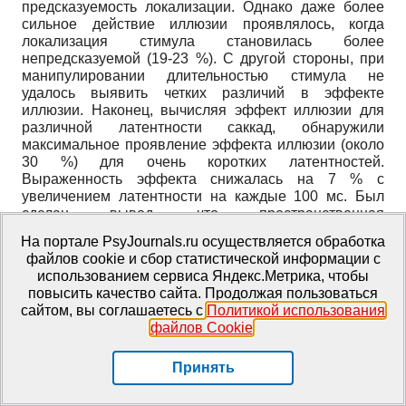
предсказуемость локализации. Однако даже более
сильное действие иллюзии проявлялось, когда
локализация стимула становилась более
непредсказуемой (19-23 %). С другой стороны, при
манипулировании длительностью стимула не
удалось выявить четких различий в эффекте
иллюзии. Наконец, вычисляя эффект иллюзии для
различной латентности саккад, обнаружили
максимальное проявление эффекта иллюзии (около
30 %) для очень коротких латентностей.
Выраженность эффекта снижалась на 7 % с
увеличением латентности на каждые 100 мс. Был
сделан вывод, что пространственная
предсказуемость стимулов и латентность саккад
На портале PsyJournals.ru осуществляется обработка
играют роль в воздействии иллюзии Мюллера-
файлов cookie и сбор статистической информации с
Лайера на саккады.
использованием сервиса Яндекс.Метрика, чтобы
повысить качество сайта. Продолжая пользоваться
Наличием сложно организованной мультимодальной
сайтом, вы соглашаетесь с
Политикой использования
или надмодальной системы внутреннего
файлов Cookie
.
представления собственного тела можно объяснить
большие адаптационные ресурсы мозга, способного
адекватно реагировать на искусственную
Принять
манипуляцию одним из сенсорных входов и
осуществлять необходимую рекалибровку.