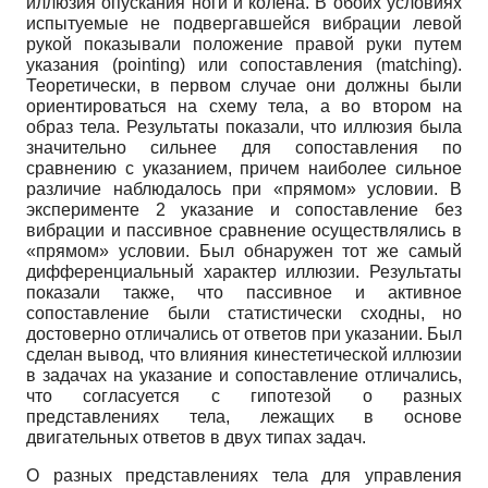
иллюзия опускания ноги и колена. В обоих условиях
испытуемые не подвергавшейся вибрации левой
рукой показывали положение правой руки путем
указания (pointing) или сопоставления (matching).
Теоретически, в первом случае они должны были
ориентироваться на схему тела, а во втором на
образ тела. Результаты показали, что иллюзия была
значительно сильнее для сопоставления по
сравнению с указанием, причем наиболее сильное
различие наблюдалось при «прямом» условии. В
эксперименте 2 указание и сопоставление без
вибрации и пассивное сравнение осуществлялись в
«прямом» условии. Был обнаружен тот же самый
дифференциальный характер иллюзии. Результаты
показали также, что пассивное и активное
сопоставление были статистически сходны, но
достоверно отличались от ответов при указании. Был
сделан вывод, что влияния кинестетической иллюзии
в задачах на указание и сопоставление отличались,
что согласуется с гипотезой о разных
представлениях тела, лежащих в основе
двигательных ответов в двух типах задач.
О разных представлениях тела для управления