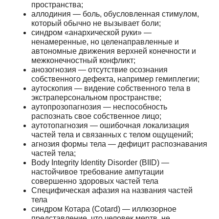
пространства;
аллодиния — боль, обусловленная стимулом,
который обычно не вызывает боли;
синдром «анархической руки» —
ненамеренные, но целенаправленные и
автономные движения верхней конечности и
межконечностный конфликт;
анозогнозия — отсутствие осознания
собственного дефекта, например гемиплегии;
аутоскопия — видение собственного тела в
экстраперсональном пространстве;
аутопрозопагнозия — неспособность
распознать свое собственное лицо;
аутотопагнозия — ошибочная локализация
частей тела и связанных с телом ощущений;
агнозия формы тела — дефицит распознавания
частей тела;
Body Integrity Identity Disorder (BIID) —
настойчивое требование ампутации
совершенно здоровых частей тела
Специфическая афазия на названия частей
тела
синдром Котара (Cotard) — иллюзорное
представление, что человек мертв, не