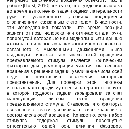
например, мысленного вращения объектов. Так, в
работе
[
Horst, 2010
]
показано, что суждения человека
во время выполнения задачи оценки латеральности
руки в усложненных условиях подвержены
ограничениям, связанным с его телом. В частности,
эти исследования показали, что время реакции
зависит от позы человека или отличается для руки,
повернутой латерально или медиально. Эти данные
указывают на использование когнитивного процесса,
связанного с мысленными движениями. Была
выдвинута гипотеза, что число осей вращения
предъявляемого стимула является критическим
фактором для демонстрации участия мысленного
вращения в решении задачи, увеличение числа осей
ведет к облегчению вовлечения моторных
представлений. Для проверки этой гипотезы
использовали парадигму оценки латеральности руки,
в которой трудность задачи варьировали за счет
манипуляции числом осей вращения
предъявляемого стимула. Оказалось, что факторы,
связанные с телом, увеличивают свое значение с
ростом числа осей вращения. Конкретно, если набор
стимулов содержал стимулы, повернутые
относительно одной оси, влияния факторов,