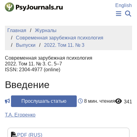
Перейти к основному содержанию
English
НОВОСТИ
Главная
Журналы
ИЗДАНИЯ
Современная зарубежная психология
АВТОРЫ
Выпуски
2022. Том 11. № 3
ПОДАТЬ РУКОПИСЬ
БАЗА ЗНАНИЙ
Современная зарубежная психология
КЛЮЧЕВЫЕ СЛОВА
2022. Том 11. № 3. С. 5–7
Регистрация
Вход
ISSN: 2304-4977 (online)
Введение
Прослушать статью
8 мин. чтения
341
Т.А. Егоренко
PDF (RUS)