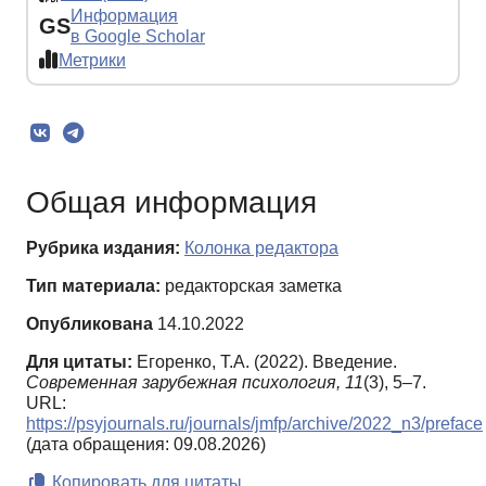
Информация
GS
в Google Scholar
Метрики
Общая информация
Рубрика издания:
Колонка редактора
Тип материала:
редакторская заметка
Опубликована
14.10.2022
Для цитаты:
Егоренко, Т.А. (2022). Введение.
Современная зарубежная психология,
11
(3), 5–7.
URL:
https://psyjournals.ru/journals/jmfp/archive/2022_n3/preface
(дата обращения: 09.08.2026)
Копировать для цитаты