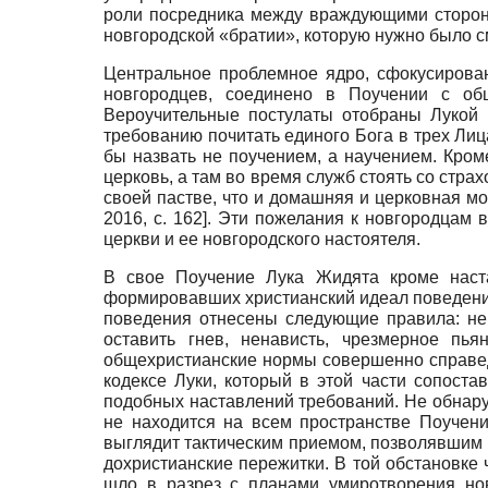
роли посредника между враждующими сторон
новгородской «братии», которую нужно было с
Центральное проблемное ядро, сфокусирован
новгородцев, соединено в Поучении с об
Вероучительные постулаты отобраны Лукой 
требованию почитать единого Бога в трех Лица
бы назвать не поучением, а научением. Кроме
церковь, а там во время служб стоять со стра
своей пастве, что и домашняя и церковная м
2016
, c. 162]
. Эти пожелания к новгородцам 
церкви и ее новгородского настоятеля.
В свое Поучение Лука Жидята кроме наста
формировавших христианский идеал поведения.
поведения отнесены следующие правила: не уб
оставить гнев, ненависть, чрезмерное пья
общехристианские нормы совершенно справедл
кодексе Луки, который в этой части сопост
подобных наставлений требований. Не обнару
не находится на всем пространстве Поучен
выглядит тактическим приемом, позволявшим не
дохристианские пережитки. В той обстановке 
шло в разрез с планами умиротворения нов