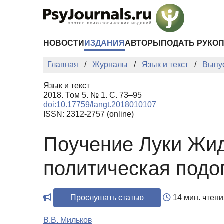
Перейти к основному содержанию
НОВОСТИ
ИЗДАНИЯ
АВТОРЫ
ПОДАТЬ РУКО
Главная
Журналы
Язык и текст
Выпу
Язык и текст
2018. Том 5. № 1. С. 73–95
doi:10.17759/langt.2018010107
ISSN: 2312-2757 (online)
Поучение Луки Жид
политическая подо
Прослушать статью
14 мин. чтени
В.В. Мильков