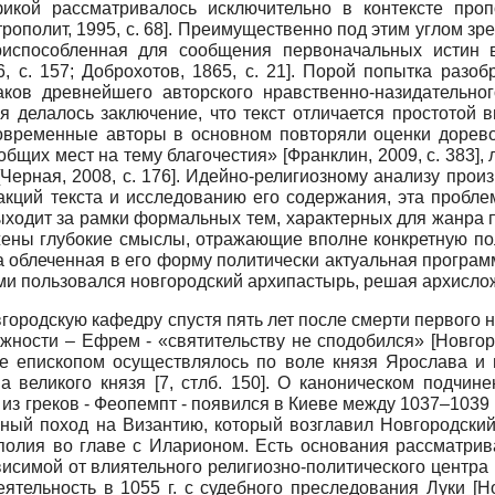
икой рассматривалось исключительно в контексте проп
трополит, 1995
, с. 68]
. Преимущественно под этим углом зре
риспособленная для сообщения первоначальных истин
6
, c. 157;
Доброхотов, 1865
, c. 21]
. Порой попытка разоб
ков древнейшего авторского нравственно-назидательног
ия делалось заключение, что текст отличается простотой
0]. Современные авторы в основном повторяли оценки дор
«общих мест на тему благочестия»
[
Франклин, 2009
, c. 383]
,
[
Черная, 2008
, c. 176]
. Идейно-религиозному анализу произ
акций текста и исследованию его содержания, эта пробл
ыходит за рамки формальных тем, характерных для жанра п
ены глубокие смыслы, отражающие вполне конкретную пол
а облеченная в его форму политически актуальная програ
ми пользовался новгородский архипастырь, решая архислож
вгородскую кафедру спустя пять лет после смерти первого
лжности – Ефрем - «святительству не сподобился»
[
Новгор
ие епископом осуществлялось по воле князя Ярослава и
а великого князя [7, cтлб. 150]. О каноническом подчин
з греков - Феопемпт - появился в Киеве между 1037–1039 
нный поход на Византию, который возглавил Новгородский
полия во главе с Иларионом. Есть основания рассматрива
висимой от влиятельного религиозно-политического центра
ятельность в 1055 г. с судебного преследования Луки
[
Н