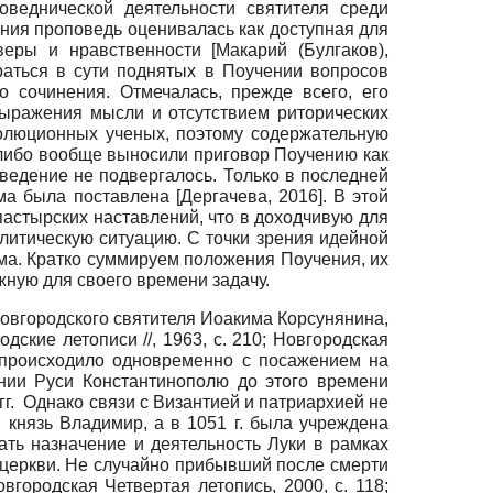
оведнической деятельности святителя среди
ния проповедь оценивалась как доступная для
 веры и нравственности
[
Макарий (Булгаков),
раться в сути поднятых в Поучении вопросов
о сочинения. Отмечалась, прежде всего, его
 выражения мысли и отсутствием риторических
еволюционных ученых, поэтому содержательную
 либо вообще выносили приговор Поучению как
ведение не подвергалось. Только в последней
ема была поставлена
[
Дергачева, 2016
]
. В этой
астырских наставлений, что в доходчивую для
итическую ситуацию. С точки зрения идейной
мма. Кратко суммируем положения Поучения, их
ную для своего времени задачу.
 новгородского святителя Иоакима Корсунянина,
одские летописи //, 1963
, c. 210;
Новгородская
 происходило одновременно с посажением на
ении Руси Константинополю до этого времени
гг. Однако связи с Византией и патриархией не
 князь Владимир, а в 1051 г. была учреждена
ть назначение и деятельность Луки в рамках
 церкви. Не случайно прибывший после смерти
овгородская Четвертая летопись, 2000
, c. 118;