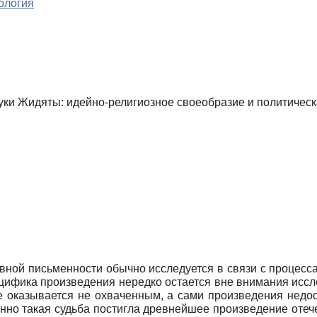
ология
Луки Жидяты: идейно-религиозное своеобразие и политичес
ной письменности обычно исследуется в связи с процесса
ецифика произведения нередко остается вне внимания иссл
те оказывается не охваченным, а сами произведения недо
нно такая судьба постигла древнейшее произведение отеч