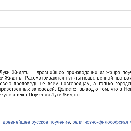
Луки Жидяты – древнейшее произведение из жанра поуч
ки Жидяты. Рассматриваются пункты нравственной програм
л свою проповедь не всем новгородцам, а только город
нравственных заповедей. Делается вывод о том, что в Н
икуется текст Поучения Луки Жидяты.
а
,
древнейшее русское поучение
,
религиозно-философская 