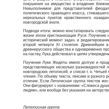
покушения на имущество и владение ближнего
Невыполнимое для представителей феодал
политического правящего класса, стяжавшего
нереальных пунктов нравственного назида
новгородской знати.
Подводя итоги, можно констатировать следую
жизни эпохи христианизации Руси. Поучение
исторический момент задач, и редактирован
второй четверти XI столетия. Древнейшее 
древнерусского общества и одновременно пр
на паству, Лука действовал в целях утвержден
Поучение Луки Жидяты имело долгую и продо
представляющих несколько разновидностей п
новгородских летописей, и списки т. н. Четь
чтения. По объему текста, лексике и разного
отличие. Если Летописная группа текстов же
Они фигурируют с названиями: «Словеса душе
людям», или вообще без указания на авторств
Летописная группа