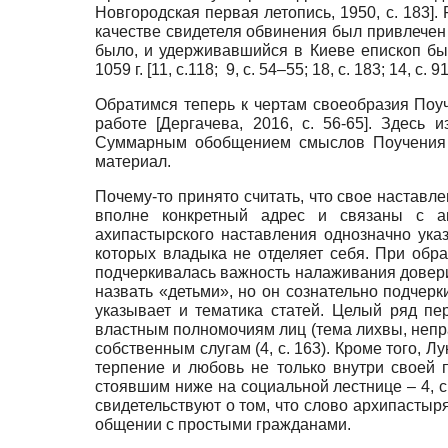
Новгородская первая летопись, 1950
, c. 183]
.
качестве свидетеля обвинения был привлечен
было, и удерживавшийся в Киеве епископ бы
1059 г
. [11, c.118; 9, c. 54–55; 18, c. 183; 14, c. 91
Обратимся теперь к чертам своеобразия Поу
работе
[
Дергачева, 2016
, c. 56-65]
. Здесь и
Суммарным обобщением смыслов Поучения ц
материал.
Почему-то принято считать, что свое настав
вполне конкретный адрес и связаны с ак
ахипастырского наставления однозначно указ
которых владыка не отделяет себя. При обр
подчеркивалась важность налаживания довери
назвать «детьми», но он сознательно подчер
указывает и тематика статей. Целый ряд п
властным полномочиям лиц (тема лихвы, неправ
собственным слугам (4, c. 163). Кроме того,
терпение и любовь не только внутри своей 
стоявшим ниже на социальной лестнице – 4, 
свидетельствуют о том, что слово архипасты
общении с простыми гражданами.