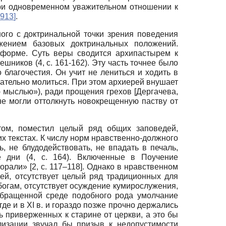
ри одновременном уважительном отношении к
1913
]
.
ого с доктринальной точки зрения поведения
жением базовых доктринальных положений.
 форме. Суть веры сводится архипастырем к
шников (4, c. 161-162). Эту часть точнее было
 благочестия. Он учит не лениться и ходить в
язательно молиться. При этом архиерей внушает
ю мыслью»), ради прощения грехов
[
Дергачева,
не могли оттолкнуть новокрещенную паству от
том, поместил целый ряд общих заповедей,
х текстах. К числу норм нравственно-должного
ь, не блудодействовать, не впадать в печаль,
ые дни (4, c. 164). Включенные в Поучение
али» [2, c. 117–118]. Однако в нравственном
ей, отсутствует целый ряд традиционных для
огам, отсутствует осуждение кумирослужения,
обращенной среде подобного рода умолчание
де и в XI в. и гораздо позже прочно держались
ь приверженных к старине от церкви, а это бы
лизации звучал бы призыв к недопустимости