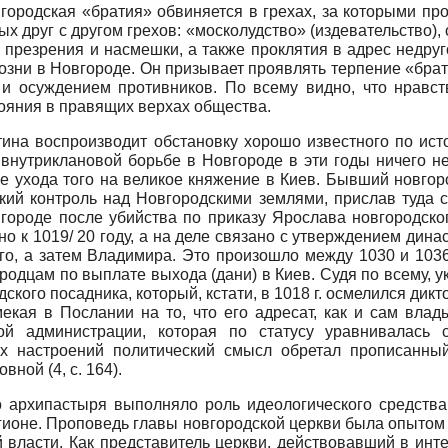
ородская «братия» обвиняется в грехах, за которыми пр
х друг с другом грехов: «москолудство» (издевательство)
презрения и насмешки, а также проклятия в адрес недруго
зни в Новгороде. Он призывает проявлять терпение «брат б
и осуждением противников. По всему видно, что нравст
тояния в правящих верхах общества.
тина воспроизводит обстановку хорошо известного по ист
 внутриклановой борьбе в Новгороде в эти годы ничего н
 ухода того на великое княжение в Киев. Бывший новгор
кий контроль над Новгородскими землями, прислав туда 
ороде после убийства по приказу Ярослава новгородског
о к 1019/ 20 году, а на деле связано с утверждением дина
 а затем Владимира. Это произошло между 1030 и 1036 год
одцам по выплате выхода (дани) в Киев. Судя по всему, у
ского посадника, который, кстати, в 1018 г. осмелился дик
екая в Послании на то, что его адресат, как и сам влад
ой администрации, которая по статусу уравнивалась 
их настроений политический смысл обретал прописанны
вной (4, c. 164).
 архипастыря выполняло роль идеологического средства
гионе. Проповедь главы новгородской церкви была опытом 
 власти. Как представитель церкви, действовавший в инт