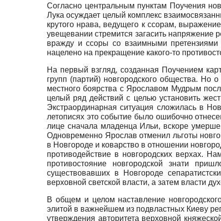
Согласно центральным пунктам Поучения новг
Лука осуждает целый комплекс взаимосвязанны
крутого нрава, ведущего к ссорам, выражение 
увещевании стремится загасить напряжение ро
вражду и ссоры со взаимными претензиями 
нацелено на прекращение какого-то противос
На первый взгляд, созданная Поучением кар
групп (партий) новгородского общества. Но о
местного боярства с Ярославом Мудрым после
целый ряд действий с целью установить жест
Экстраординарная ситуация сложилась в Новг
летописях это событие было ошибочно отнесен
лице сначала младенца Ильи, вскоре умершего,
Одновременно Ярослав отменил льготы новгор
в Новгороде и коварство в отношении новгород
противодействие в новгородских верхах. Нам
противостояние новгородской знати пришл
существовавших в Новгороде сепаратистск
верховной светской власти, а затем власти духо
В общем и целом наставление новгородского
элитой в важнейшем из подвластных Киеву ре
утверждения авторитета верховной княжеской