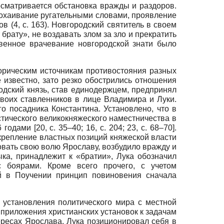
осматривается обстановка вражды и раздоров.
, охаивание ругательными словами, проявление
в (4, c. 163). Новгородский святитель в своем
рату», не воздавать злом за зло и прекратить
венное врачевание новгородской знати было
орическим источникам противостояния разных
е известно, зато резко обострились отношения
одский князь, став единодержцем, предпринял
своих ставленников в лице Владимира и Луки.
о посадника Константина. Установлено, что в
стического великокняжеского наместничества в
ами [20, c. 35–40; 16, c. 204; 23, c. 68–70].
крепление властных позиций княжеской власти
товать свою волю Ярославу, возбудило вражду и
ыка, принадлежит к «братии», Лука обозначил
с боярами. Кроме всего прочего, с учетом
й в Поучении принцип повиновения сначала
 установления политического мира с местной
приложения христианских установок к задачам
ересах Ярослава, Лука позиционировал себя в