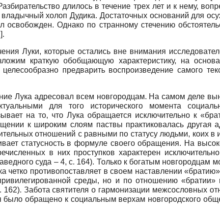
 Разбирательство длилось в течение трех лет и к нему, воп
 владычный холоп Дудика. Достаточных оснований для ос
л освобожден. Однако по странному стечению обстоятельс
].
чения Луки, которые остались вне внимания исследовате
зложим краткую обобщающую характеристику, на основа
елесообразно предварить воспроизведение самого текс
ление Лука адресовал всем новгородцам. На самом деле в
туальными для того исторического момента социаль
ывает на то, что Лука обращается исключительно к «брат
ащении к широким слоям паствы практиковалась другая 
тельных отношений с равными по статусу людьми, коих в 
кивает статусность в формуле своего обращения. На выс
еречисленных в них проступков характерен исключительн
едного суда – 4, c. 164). Только к богатым новгородцам 
 Лука четко противопоставляет в своем наставлении «брати
привилегированной среды, но и по отношению «братии» ко
c. 162). Забота святителя о гармонизации межсословных о
ря было обращено к социальным верхам новгородского обще