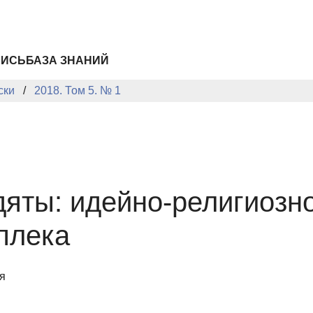
ПИСЬ
БАЗА ЗНАНИЙ
ски
2018. Том 5. № 1
яты: идейно-религиозно
плека
я