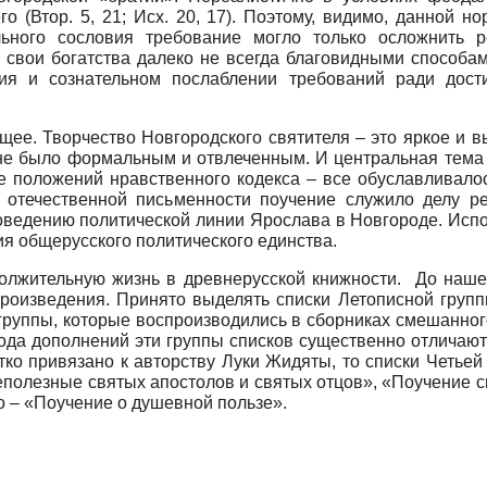
 (Втор. 5, 21; Исх. 20, 17). Поэтому, видимо, данной 
ьного сословия требование могло только осложнить р
 свои богатства далеко не всегда благовидными способа
ния и сознательном послаблении требований ради дост
щее. Творчество Новгородского святителя – это яркое и 
 не было формальным и отвлеченным. И центральная тема 
ие положений нравственного кодекса – все обуславливал
в отечественной письменности поучение служило делу ре
оведению политической линии Ярослава в Новгороде. Испо
ия общерусского политического единства.
лжительную жизнь в древнерусской книжности. До нашего
роизведения. Принято выделять списки Летописной группы
ей группы, которые воспроизводились в сборниках смешанно
 рода дополнений эти группы списков существенно отличают
стко привязано к авторству Луки Жидяты, то списки Четье
полезные святых апостолов и святых отцов», «Поучение св
о – «Поучение о душевной пользе».