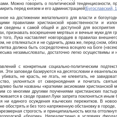
ами. Можно говорить о политической тенденциозности, п
мирить перед князем и его администрацией
[
Бугославский, 
ное на достижении желательного для власти и богоугодн
щими правилами христианской нравственности и изло
и сведены к самой общей и доступной для восприятия
х, признавать воскрешение мертвых и вечные муки для гре
 того, Лука наставляет новгородцев в правилах внешнего
хом, не отвлекаться и не судачить, дома же, перед сном, об
олитва должна быть сосредоточена всецело на Боге («все
весьма незамысловаты, достаточно легко осуществимы и 
влений с конкретным социально-политическим подтекс
 Эти заповеди базируются на десятословии и евангельски
ивать, не красть, не лгать, не клеветать, не завидоват
нство, уклоняться от скверноядения и почитать свят
иво были названы «краткими аксиомами христианской мор
авим со многими другими поучениями христианских пастыр
живается в своде правил Луки запрета поклоняться иным б
ия ни единого осуждения языческих пережитков. В ново
 обострять и без того напряженную обстановку в городе, г
чрезмерная строгость и принципиальность могла оттолкнут
городской «братии». Нереалистично в условиях феода