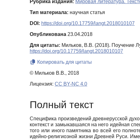
Рубрика издания:
Мировая литература. Текст
Тип материала:
научная статья
DOI:
https://doi.org/10.17759/langt.2018010107
Опубликована
23.04.2018
Для цитаты:
Мильков, В.В. (2018). Поучение 
https://doi.org/10.17759/langt.2018010107
Копировать для цитаты
© Мильков В.В., 2018
Лицензия:
CC BY-NC 4.0
Полный текст
Специфика произведений древнерусской духов
контекст и замыкавшаяся на него идейная сп
того или иного памятника во всей его полно
идейно-религиозной жизни Древней Руси. Име