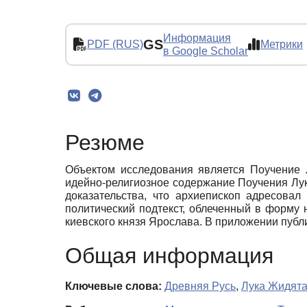
Информация
GS
PDF (RUS)
Метрики
в Google Scholar
Резюме
Объектом исследования является Поучение 
идейно-религиозное содержание Поучения Лу
доказательства, что архиепископ адресова
политический подтекст, облеченный в форму 
киевского князя Ярослава. В приложении публ
Общая информация
Ключевые слова:
Древняя Русь
,
Лука Жидят