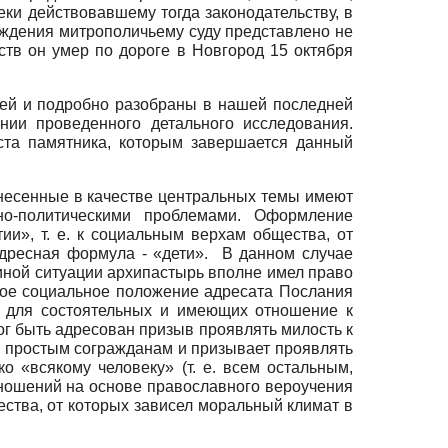
реки действовавшему тогда законодательству, в
уждения митрополичьему суду представлено не
тв он умер по дороге в Новгород 15 октября
лей и подробно разобраны в нашей последней
нии проведенного детального исследования.
та памятника, которым завершается данный
ынесенные в качестве центральных темы имеют
но-политическими проблемами. Оформление
ии», т. е. к социальным верхам общества, от
адресная формула - «дети». В данном случае
иной ситуации архипастырь вполне имел право
окое социальное положение адресата Послания
о для состоятельных и имеющих отношение к
мог быть адресован призыв проявлять милость к
ю» простым согражданам и призывает проявлять
 «всякому человеку» (т. е. всем остальным,
тношений на основе православного вероучения
ства, от которых зависел моральный климат в