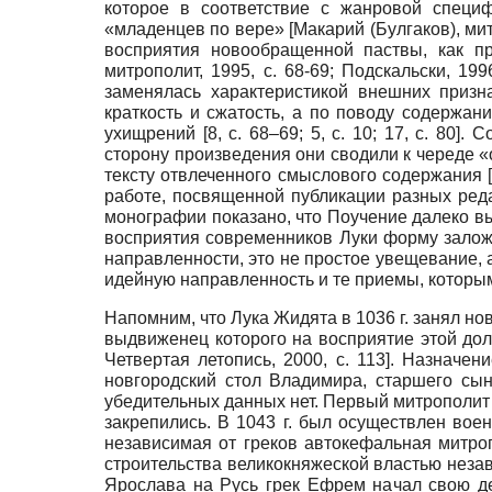
которое в соответствие с жанровой специф
«младенцев по вере»
[
Макарий (Булгаков), ми
восприятия новообращенной паствы, как п
митрополит, 1995
, c. 68-69;
Подскальски, 199
заменялась характеристикой внешних призна
краткость и сжатость, а по поводу содержан
ухищрений [8, c. 68–69; 5, c. 10; 17, c. 8
сторону произведения они сводили к череде 
тексту отвлеченного смыслового содержания
работе, посвященной публикации разных ред
монографии показано, что Поучение далеко в
восприятия современников Луки форму залож
направленности, это не простое увещевание, 
идейную направленность и те приемы, которы
Напомним, что Лука Жидята в 1036 г. занял но
выдвиженец которого на восприятие этой до
Четвертая летопись, 2000
, c. 113]
. Назначен
новгородский стол Владимира, старшего сын
убедительных данных нет. Первый митрополит и
закрепились. В 1043 г. был осуществлен вое
независимая от греков автокефальная митро
строительства великокняжеской властью неза
Ярослава на Русь грек Ефрем начал свою де