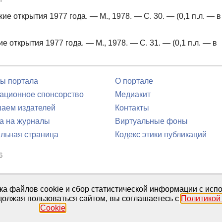
ие открытия 1977 года. — М., 1978. — С. 30. — (0,1 п.л. — в
 открытия 1977 года. — М., 1978. — С. 31. — (0,1 п.л. — в
ы портала
О портале
ционное спонсорство
Медиакит
аем издателей
Контакты
а на журналы
Виртуальные фоны
льная страница
Кодекс этики публикаций
6
юля 2016 г.
тка файлов cookie и сбор статистической информации с ис
должая пользоваться сайтом, вы соглашаетесь с
Политикой
Cookie
.