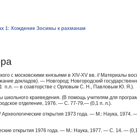
ах 1: Хождение Зосимы к рахманам
ора
ого с московскими князьями в XIV-XV вв. // Материалы во
ржание докладов). — Новгород: Новгородский государствен
1 п.л. — в соавторстве с Орловым С. Н., Павловым Ю. Я.).
сы школьного краеведения. (В помощь учителям для програ
дское отделение, 1976. — С. 77-79.— (0,1 п. л.).
 Археологические открытия 1973 года. — М.: Наука, 1974. —
кие открытия 1976 года. — М.: Наука, 1977. — С. 14. — (0,1
.