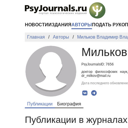
Перейти к основному содержанию
НОВОСТИ
ИЗДАНИЯ
АВТОРЫ
ПОДАТЬ РУКО
Главная
Авторы
Мильков Владимир Вл
Мильков
PsyJournalsID: 7656
доктор философских наук
dr_milkov@mail.ru
Дата последнего обновления
Публикации
Биография
Публикации в журналах 