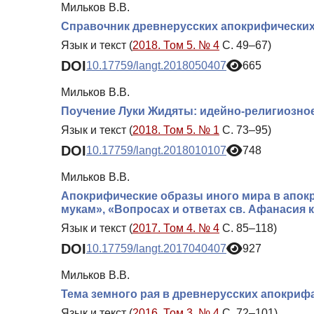
Мильков В.В.
Справочник древнерусских апокрифических
Язык и текст (
2018. Том 5. № 4
С. 49–67)
DOI
10.17759/langt.2018050407
665
Мильков В.В.
Поучение Луки Жидяты: идейно-религиозное
Язык и текст (
2018. Том 5. № 1
С. 73–95)
DOI
10.17759/langt.2018010107
748
Мильков В.В.
Апокрифические образы иного мира в апок
мукам», «Вопросах и ответах св. Афанасия 
Язык и текст (
2017. Том 4. № 4
С. 85–118)
DOI
10.17759/langt.2017040407
927
Мильков В.В.
Тема земного рая в древнерусских апокриф
Язык и текст (
2016. Том 3. № 4
С. 72–101)