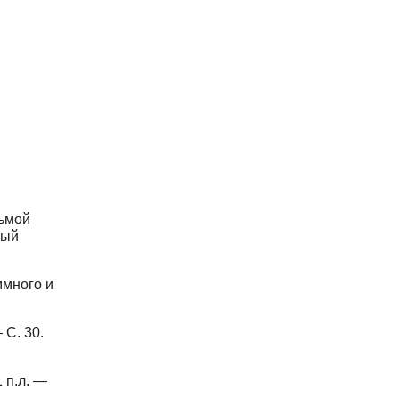
сьмой
ный
ммного и
 С. 30.
 п.л. —