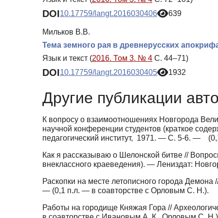
DOI
10.17759/langt.2016030406
639
Мильков В.В.
Тема земного рая в древнерусских апокриф
Язык и текст (
2016. Том 3. № 4
С. 44–71)
DOI
10.17759/langt.2016030405
1932
Другие публикации авт
К вопросу о взаимоотношениях Новгорода Велик
научной конференции студентов (краткое соде
педагогический институт, 1971. — С. 5-6. — (0,
Как я рассказываю о Шелонской битве // Вопро
внеклассного краеведения). — Лениздат: Новгоро
Раскопки на месте летописного города Демона //
— (0,1 п.л. — в соавторстве с Орловым С. Н.).
Работы на городище Княжая Гора // Археологичес
в соавторстве с Ивановым А. К., Орловым С. Н.)