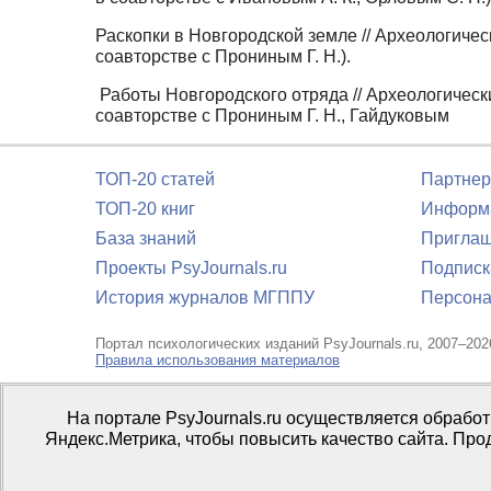
Раскопки в Новгородской земле // Археологическ
соавторстве с Прониным Г. Н.).
Работы Новгородского отряда // Археологические
соавторстве с Прониным Г. Н., Гайдуковым
ТОП-20 статей
Партнер
ТОП-20 книг
Информа
База знаний
Приглаш
Проекты PsyJournals.ru
Подписк
История журналов МГППУ
Персона
Портал психологических изданий PsyJournals.ru, 2007–202
Правила использования материалов
Свидетельство регистрации СМИ
Эл № ФС77-66447 от 14 и
На портале PsyJournals.ru осуществляется обрабо
Издатель:
ФГБОУ ВО МГППУ
Яндекс.Метрика, чтобы повысить качество сайта. Про
Репозиторий открытого доступа