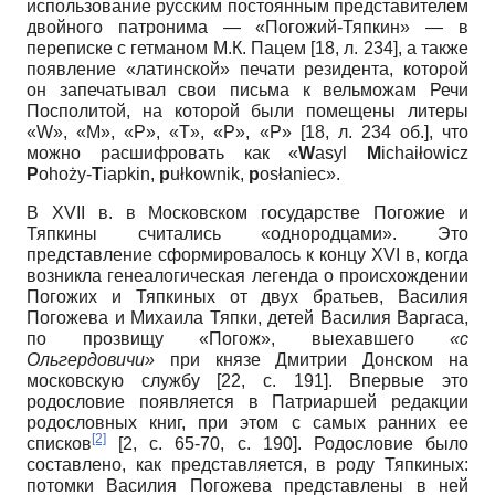
использование русским постоянным представителем
двойного патронима — «Погожий-Тяпкин» — в
переписке с гетманом М.К. Пацем [18, л. 234], а также
появление «латинской» печати резидента, которой
он запечатывал свои письма к вельможам Речи
Посполитой, на которой были помещены литеры
«W», «M», «P», «T», «P», «P» [18, л. 234 об.], что
можно расшифровать как «
W
asyl
M
ichaiłowicz
P
ohoży-
T
iapkin,
p
ułkownik,
p
osłaniec».
В XVII в. в Московском государстве Погожие и
Тяпкины считались «однородцами». Это
представление сформировалось к концу XVI в, когда
возникла генеалогическая легенда о происхождении
Погожих и Тяпкиных от двух братьев, Василия
Погожева и Михаила Тяпки, детей Василия Варгаса,
по прозвищу «Погож», выехавшего
«с
Ольгердовичи»
при князе Дмитрии Донском на
московскую службу
[22, с. 191]
. Впервые это
родословие появляется в Патриаршей редакции
родословных книг, при этом с самых ранних ее
[2]
списков
[2, с. 65-70, с. 190]. Родословие было
составлено, как представляется, в роду Тяпкиных:
потомки Василия Погожева представлены в ней