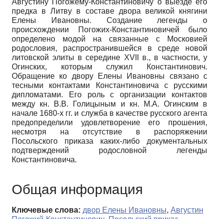
Августину Погожему-Константиновичу о выезде его
предка в Литву в составе двора великой княгини
Елены Ивановны. Создание легенды о
происхождении Погожих-Константиновичей было
определено модой на связанные с Московией
родословия, распространившейся в среде новой
литовской элиты в середине XVII в., в частности, у
Огинских, которым служил Константинович.
Обращение ко двору Елены Ивановны связано с
тесными контактами Константиновича с русскими
дипломатами. Его роль с организации контактов
между кн. В.В. Голицыным и кн. М.А. Огинским в
начале 1680-х гг. и служба в качестве русского агента
предопределили удовлетворение его прошения,
несмотря на отсутствие в распоряжении
Посольского приказа каких-либо документальных
подтверждений родословной легенды
Константиновича.
Общая информация
Ключевые слова:
двор Елены Ивановны
,
Августин