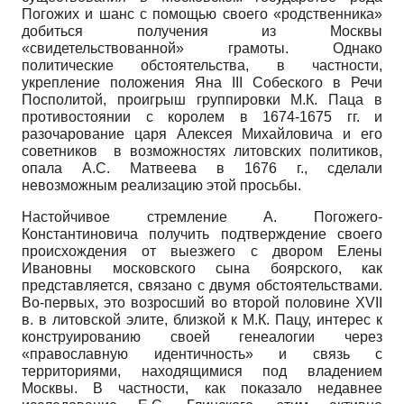
Погожих и шанс с помощью своего «родственника»
добиться получения из Москвы
«свидетельствованной» грамоты. Однако
политические обстоятельства, в частности,
укрепление положения Яна III Собеского в Речи
Посполитой, проигрыш группировки М.К. Паца в
противостоянии с королем в 1674-1675 гг. и
разочарование царя Алексея Михайловича и его
советников в возможностях литовских политиков,
опала А.С. Матвеева в 1676 г., сделали
невозможным реализацию этой просьбы.
Настойчивое стремление А. Погожего-
Константиновича получить подтверждение своего
происхождения от выезжего с двором Елены
Ивановны московского сына боярского, как
представляется, связано с двумя обстоятельствами.
Во-первых, это возросший во второй половине XVII
в. в литовской элите, близкой к М.К. Пацу, интерес к
конструированию своей генеалогии через
«православную идентичность» и связь с
территориями, находящимися под владением
Москвы. В частности, как показало недавнее