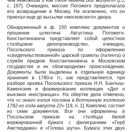
чем неможешь и как тебя нынеча Бог милует»
[23,
с. 197]
. Очевидно, миссия Погожего предполагала
его возвращение в Москву. Не исключено, что он
приехал еще до высылки «московского» двора.
Обнаруженный в ф. 150 комплекс документов о
прошении шляхтича Августина Погожего-
Константиновича представляет собой целостное
столбцовое делопроизводство, очевидно,
Посольского приказа по оформлению
«свидетельствованной» царской грамоты (патента) о
службе предков Константиновича в Московском
государстве и их «благородном» происхождении.
Документы были выделены в отдельную единицу
хранения в 1780-е гг., как представляется, при
разборе архива Посольского приказа Н.Н. Бантыш-
Каменским и формировании коллекции «Дел о
выезжих иностранцах». На обертке дела отмечено,
что
«с онаго копия послана в Вотчинную коллегию
1782-го года августа 22»
[19, л. 1]. Комплекс состоит
из семи документов. Все они оформлены в
Посольском приказе на столбцах белой
вержированной бумаги с филигранями «Герб
Амстердама» и «Голова шута». Бумага этих двух