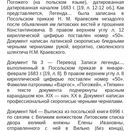
Погожего (на польском языке), датированная
датированная началом 1683 г. [19, л. 12-12 об.]. Как
представляется, Легенда… была записана в
Посольском приказе Н. М. Краевским незадолго
после объявления им литовских вестей и прошения
Константиновича. В правом верхнем углу л. 12
кириллической цифирью поставлен номер «50».
Документ написан латинской скорописью бледными
черными чернилами рукой, вероятно, смоленского
шляхтича Н.М. Краевского.
Документ №3 — Перевод Записи легенды...,
выполненный в Посольском приказе в январе-
феврале 1683 г. [19, л. 8]. В правом верхнем углу л. 8
кириллической цифирью поставлен номер «50».
Фамилии-патронимы «Варгос», «Погожей», «Тяпкин»
в тексте документа подчеркнуты красным
карандашом кон. XIX — нач. XX в. Документ написан
профессиональной скорописью черными чернилами.
Документ №4 — Выписка из посольской книги 6996 г.
по связям с Великим княжеством Литовским списка
двора великий княжны Елены Ивановны,
отправленного с ней в Вильно (без конца),