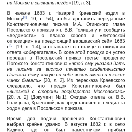
на Москве и сыскать негде»
[19, л. 3].
В начале 1683 г. Назарий Краевский ездил в
[4]
Москву
[10, с. 54]
, чтобы доставить переданные
Константиновичем письма М.А. Огинского главе
Посольского приказа кн. В.В. Голицыну и сообщить
«ведомости» о планах короля и «литовской
оппозиции» на предстоящий варшавский сейм 1683
[5]
г.
[19, л. 1-4], и оставался в столице в ожидании
ответа «оберегателя». В ходе этой поездки он устно
передал в Посольский приказ третье прошение
Погожего-Константиновича
«чтоб ему указали дать
на письме за вислою печатью свидетельство
Погожих дому, какую на себе честь имели и в каких
чинех бывали»
[20, л. 2]. Из пересказа Краевского
следовало, что предок Константиновича был
«выезжей с стороны государства Московского»
[20, л. 2] (Документ №1). Ожидая ответа кн. В.В.
Голицына, Краевский, как представляется, следил за
ходом дела в Посольском приказе.
Время для подачи прошения Константинович
выбрал крайне удачно. В августе 1682 г. в село
Кадино, где он был наместником, прибыл