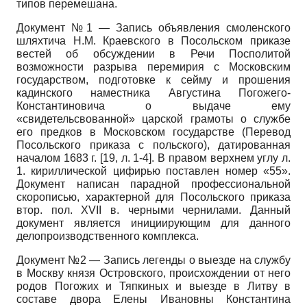
типов перемешана.
Документ №1 — Запись объявления смоленского
шляхтича Н.М. Краевского в Посольском приказе
вестей об обсуждении в Речи Посполитой
возможности разрыва перемирия с Московским
государством, подготовке к сейму и прошения
кадинского наместника Августина Погожего-
Константиновича о выдаче ему
«свидетельсвованной» царской грамоты о службе
его предков в Московском государстве (Перевод
Посольского приказа с польского), датированная
началом 1683 г. [19, л. 1-4]. В правом верхнем углу л.
1. кириллической цифирью поставлен номер «55».
Документ написан парадной профессиональной
скорописью, характерной для Посольского приказа
втор. пол. XVII в. черными чернилами. Данный
документ является инициирующим для данного
делопроизводственного комплекса.
Документ №2 — Запись легенды о выезде на службу
в Москву князя Островского, происхождении от него
родов Погожих и Тяпкиных и выезде в Литву в
составе двора Елены Ивановны Константина