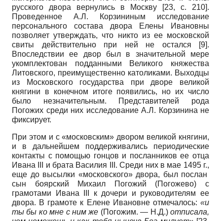
русского двора вернулись в Москву
[23, с. 210]
.
Проведенное А.Л. Корзининым исследование
персонального состава двора Елены Ивановны
позволяет утверждать, что никто из ее московской
свиты действительно при ней не остался
[9]
.
Впоследствии ее двор был в значительной мере
укомплектован подданными Великого княжества
Литовского, преимущественно католиками. Выходцы
из Московского государства при дворе великой
княгини в конечном итоге появились, но их число
было незначительным. Представителей рода
Погожих среди них исследование А.Л. Корзинина не
фиксирует.
При этом и с «московским» двором великой княгини,
и в дальнейшем поддерживались периодические
контакты с помощью гонцов и посланников ее отца
Ивана III и брата Василия III. Среди них в мае 1495 г.,
еще до высылки «московского» двора, был послан
сын боярский Михаил Погожий (Погожево) с
грамотами Ивана III к дочери и руководителям ее
двора. В грамоте к Елене Ивановне отмечалось:
«и
ты бы ко мне с ним же
(Погожим. — Н.Д.)
отписала,