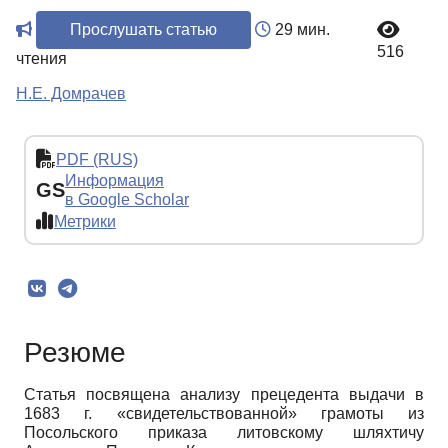
Прослушать статью
29 мин.
516
чтения
Н.Е. Домрачев
PDF (RUS)
Информация
GS
в Google Scholar
Метрики
Резюме
Статья посвящена анализу прецедента выдачи в
1683 г. «свидетельствованной» грамоты из
Посольского приказа литовскому шляхтичу