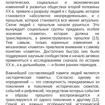
политических, социальных и экономических
изменений в развитых обществах второй половины
XX в. привело к разрыву людей и с будущим, которое
становится «абсолютно неопределенным», и с
прошлым, которое становится все менее актуально.
Связи людей с прошлым начали рушиться. Это
вынуждает социальные группы придавать особое
значение «памяти», которая должна не
транслировать, а реконструировать прошлое
[13]
.
Тем самым, только коренные изменения в
механизмах «памяти» привлекли внимание к самому
понятию «памяти». Достаточно быстро оно было
поддержано научным сообществом и начало активно
применяться к исследованиям сначала по истории
XX в., а в дальнейшем, — и более ранних периодов.
Важнейшей составляющей памяти людей является
«историческая память». Согласно одному из
определений — это совокупность передаваемых из
поколения в поколение исторических сюжетов,
событий и рефлексий, посредством которых события
и образы прошлого воспроизводятся и
транслируются от одного поколения к другому
[12]
.
Одной из важных особенностей исторической