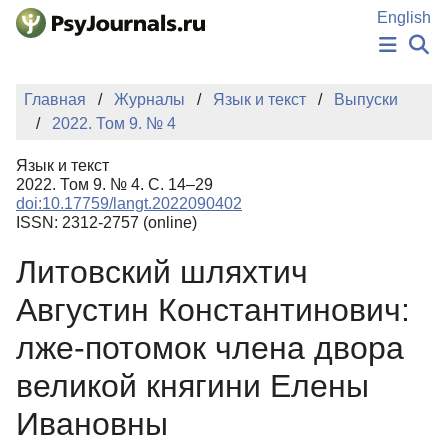
Перейти к основному содержанию
English
НОВОСТИ
Главная
Журналы
Язык и текст
Выпуски
ИЗДАНИЯ
2022. Том 9. № 4
АВТОРЫ
ПОДАТЬ РУКОПИСЬ
Язык и текст
БАЗА ЗНАНИЙ
2022. Том 9. № 4. С. 14–29
doi:10.17759/langt.2022090402
КЛЮЧЕВЫЕ СЛОВА
ISSN: 2312-2757 (online)
Регистрация
Вход
Литовский шляхтич
Августин Константинович:
лже-потомок члена двора
великой княгини Елены
Ивановны