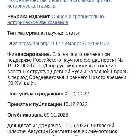
Погожий-Константинович
,
Посольский приказ
,
историческая память
Рубрика издания:
Общее и сравнительно-
историческое языкознание
Тип материала:
научная статья
DOI:
https://doi.org/10.17759/langt.2022090402
Финансирование.
Статья подготовлена при
поддержке Российского научного фонда, проект №
19-18-00247-П «Двор русских княгинь в системе
властных структур Древней Руси и Западной Европы
в период Средневековья и раннего Нового времени
(XI-XVI вв.)».
Поступила в редакцию
01.12.2022
Принята к публикации
15.12.2022
Опубликована
09.01.2023
Для цитаты:
Домрачев, Н.Е. (2022). Литовский
шляхтич Августин Константинович: лже-потомок