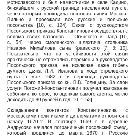
мстиславского и был наместником в селе Кадино,
ближайшем к русской границе населенном пункте,
через который проходила почтовая линия Москва-
Вильно и проезжали все русские и польские
посольства
[10, с. 124]
. Связи с руководством
Посольского приказа Константинович осуществлял с
ведома своих патронов — Огинского и Паца
[10,
с. 54]
, через смоленского шляхтича стольника
Назария Михайлова сына Краевского
[7; 3; 10]
.
Показательно, что на устойчивости этой связи
практически не отражались перемены в руководстве
Посольского приказа, не исключая даже гибель
думного дьяка Л.И. Иванова в ходе стрелецкого
бунта в мае 1682 г. и перехода руководства
Посольского приказа ко кн. В.В. Голицыну. За свои
услуги Погожий-Константинович получал жалование
соболями, которое, по оценкам самого агента, могло
доходить до 80 рублей в год
[10, с. 53]
.
Складывание контактов Константиновича с
московскими политиками и дипломатами относится к
началу 1670-гг. В сентябре 1669 г. в деревне
Андрусово начался пограничный посольский съезд,
который продлился до марта 1670 г. Русскую