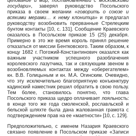
целование и мир, постановленный с московскими
государи»
, заверял руководство Посольского
приказа в своем желании
«говорить о союзе и
всякими мерами… к нему клонитца»
и предлагал
руководству возобновить прерванные Стрелецким
бунтом контакты
[10, с. 131]
. Сообщение Краевского
оказалось в Посольском приказе 15 (25) декабря.
Примерно в это же время король принял решение
отказаться от миссии Бентковского. Таким образом, к
концу 1682 г. Погожий-Константинович оказался как
важным участником успешного разоблачения
королевского лазутчика, так и связующим звеном в
возобновляемых контактах между «оберегателем»
кн. В.В. Голицыным и кн. М.А. Огинским. Очевидно,
что эту исключительно благоприятную конъюнктуру
кадинский наместник решил обратить в свою пользу.
Тем более, становилось понятно, что глава
Посольского приказа щедро оплачивает лояльность:
в конце того же года смоленской, рославльской и
бельской шляхте была дана жалованная грамота с
подтверждением прав на ее «маетности»
[10, с. 129]
.
Предположительно, с именем Назария Краевского
связано появление в Посольском приказе «Записи