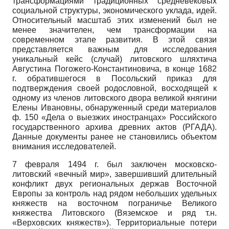
трансформациями традиционных средневековых
социальной структуры, экономического уклада, идей.
Относительный масштаб этих изменений был не
менее значителен, чем трансформации на
современном этапе развития. В этой связи
представляется важным для исследования
уникальный кейс (случай) литовского шляхтича
Августина Погожего-Константиновича, в конце 1682
г. обратившегося в Посольский приказ для
подтверждения своей родословной, восходящей к
одному из членов литовского двора великой княгини
Елены Ивановны, обнаруженный среди материалов
ф. 150 «Дела о выезжих иностранцах» Российского
государственного архива древних актов (РГАДА).
Данные документы ранее не становились объектом
внимания исследователей.
7 февраля 1494 г. был заключен московско-
литовский «вечный мир», завершивший длительный
конфликт двух региональных держав Восточной
Европы за контроль над рядом небольших удельных
княжеств на восточном пограничье Великого
княжества Литовского (Вяземское и ряд т.н.
«Верховских княжеств»). Территориальные потери