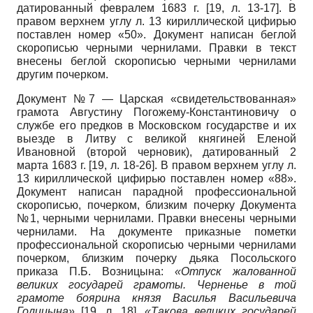
датированный февралем 1683 г. [19, л. 13-17]. В
правом верхнем углу л. 13 кириллической цифирью
поставлен номер «50». Документ написан беглой
скорописью черными чернилами. Правки в текст
внесены беглой скорописью черными чернилами
другим почерком.
Документ №7 — Царская «свидетельствованная»
грамота Августину Погожему-Константиновичу о
службе его предков в Московском государстве и их
выезде в Литву с великой княгиней Еленой
Ивановной (второй черновик), датированный 2
марта 1683 г. [19, л. 18-26]. В правом верхнем углу л.
13 кириллической цифирью поставлен номер «88».
Документ написан парадной профессиональной
скорописью, почерком, близким почерку Документа
№1, черными чернилами. Правки внесены черными
чернилами. На документе приказные пометки
профессиональной скорописью черными чернилами
почерком, близким почерку дьяка Посольского
приказа П.Б. Возницына:
«Отпуск жалованной
великих государей грамоты. Черненье в той
грамоте боярина князя Василья Васильевича
Голицына»
[19, л. 18],
«Такова великих государей