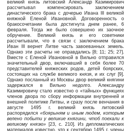
великий князь литовский Александр Казимирович
рассчитывал компенсировать заключением
династического брака с дочерью Ивана III великой
княжной Еленой Ивановной. Договоренность о
бракосочетании была достигнута днем ранее, 6
февраля. Тогда же было совершено их заочное
обручение. Великий князь и его советники
рассчитывали, что в связи с заключением брака
Иван III вернет Литве часть завоеванных земель.
Однако эти расчеты не оправдались
[8; 11; 25; 27]
.
Вместе с Еленой Ивановной в Вильно отправился
значительный двор, включавший в себя более 70
представителей княжеских родов, детей боярских,
состоящих на службе великого князя, и их слуг
[9]
.
Однако посланный из Москвы двор великий княгини
задержался в Вильно недолго. Александру
Казимировичу стало известно о «тайных» функциях
членов двора по сбору информации внутренней и
внешней политике Литвы, и сразу после венчания в
августе 1495 г. великий князь литовский
распорядился
«боярыням и иным людем, которым
велено побыти у великие княгини, чтоб поехали к
великому князю»
[23, с. 210]
. Из дипломатических
материалов известно, что к сентябрю 1495 г. члены