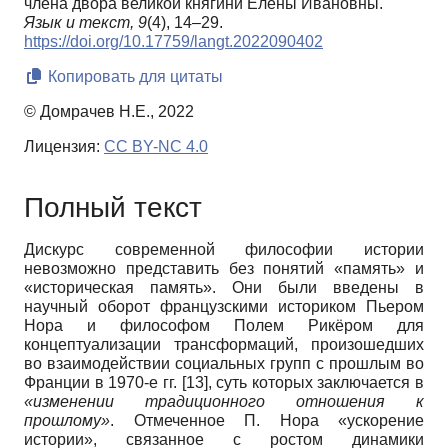
члена двора великой княгини Елены Ивановны.
Язык и текст,
9
(4), 14–29.
https://doi.org/10.17759/langt.2022090402
Копировать для цитаты
© Домрачев Н.Е., 2022
Лицензия:
CC BY-NC 4.0
Полный текст
Дискурс современной философии истории
невозможно представить без понятий «память» и
«историческая память». Они были введены в
научный оборот французскими историком Пьером
Нора и философом Полем Рикёром для
концептуализации трансформаций, произошедших
во взаимодействии социальных групп с прошлым во
Франции в 1970-е гг.
[13]
, суть которых заключается в
«изменении традиционного отношения к
прошлому»
. Отмеченное П. Нора «ускорение
истории», связанное с ростом динамики