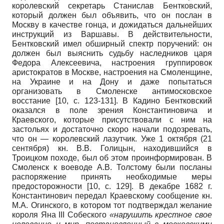
королевский секретарь Станислав Бентковский,
который должен был объявить, что он послан в
Москву в качестве гонца, и дожидаться дальнейших
инструкций из Варшавы. В действительности,
Бентковский имел обширный спектр поручений: он
должен был выяснить судьбу наследников царя
Федора Алексеевича, настроения группировок
аристократов в Москве, настроения на Смоленщине,
на Украине и на Дону и даже попытаться
организовать в Смоленске антимосковское
восстание
[10, с. 123-131]
. В Кадино Бентковский
оказался в поле зрения Константиновича и
Краевского, которые присутствовали с ним на
застольях и достаточно скоро начали подозревать,
что он — королевский лазутчик. Уже 1 октября (21
сентября) кн. В.В. Голицын, находившийся в
Троицком походе, был об этом проинформирован. В
Смоленск к воеводе А.В. Толстому были посланы
распоряжение принять необходимые меры
предосторожности
[10, с. 129]
. В декабре 1682 г.
Константинович передал Краевскому сообщение кн.
М.А. Огинского, в котором тот подтверждал желание
короля Яна III Собеского
«нарушить крестное свое