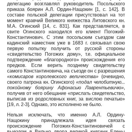
делегацию возглавлял руководитель Посольского
приказа боярин А.Л. Ордин-Нащокин
[1, с. 142]
. В
составе польской делегации присутствовал на тот
момент кравчий Великого княжества Литовского кн.
М.А. Огинский
[14, с. 831]
. Как представляется, в
свите Огинского находился его клиент Погожий-
Константинович. С этим посольским съездом сам
кадинский наместник уже в 1683 г. связывал свою
первую попытку получить от русской стороны
«свидетельство Погожих дому», т.е. официальное
подтверждение «благородного» происхождения его
предков. Если верить позднему свидетельству
самого Константиновича, на съезде он с разрешения
«комисаров королевского величества»
(очевидно,
своего патрона кн. Огинского)
«подал челобитную...
покойному боярину Афонасью Лаврентьевичю»
,
получив от него обещание «прислать свидетельство,
выписав из родословных книг, за вислою печатью»
[19, л. 2-3]. Однако, это исполнено не было.
Нельзя исключать, что именно А.Л. Ордину-
Нащокину принадлежала идея связать
происхождение Погожих-Константиновичей с
выездом в Вильно двора великой княгини Елены