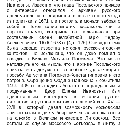
Ивановны. Известно, что глава Посольского приказа
с интересом относился к архивам русского
дипломатического ведомства, и после своего ухода
из политики в 1671 г. и пострига в монахи забрал с
собой в Псков копии многих посольских книг и
царских грамот, которыми он пользовался при
составлении своей челобитной царю Федору
Алексеевичу в 1676-1678 гг.
[4, с. 126]
. Очевидно, ему
была хорошо известна история русско-литовских
контактов. Не исключено, что он даже помнил о
поездке в Вильно Михаила Погожева. Это могло
натолкнуть его на мысль, что в архиве Посольского
приказа есть документы, способные удовлетворить
просьбу Августина Погожего-Константиновича и его
патрона. Обращение Ордина-Нащокина к событиям
1494-1495 гг. выглядит абсолютно оправданным и
продуманным. Двор Елены Ивановны был
единственным институтом в истории русско-
литовских и русско-польских отношений кон. XV —
XVII в., который давал возможность московским
аристократам и детям боярским легально оказаться
на службе в Великом княжестве Литовском. Все
остальные случаи массового «отъезда» в Литву и