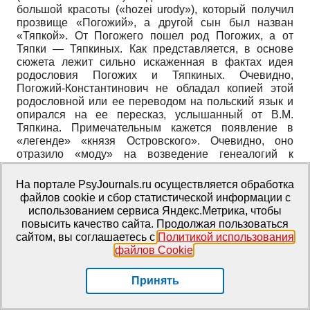
большой красоты («hozei urody»), который получил
прозвище «Погожий», а другой сын был назван
«Тяпкой». От Погожего пошел род Погожих, а от
Тяпки — Тяпкиных. Как представляется, в основе
сюжета лежит сильно искаженная в фактах идея
родословия Погожих и Тяпкиных. Очевидно,
Погожий-Константинович не обладал копией этой
родословной или ее переводом на польский язык и
опирался на ее пересказ, услышанный от В.М.
Тяпкина. Примечательным кажется появление в
«легенде» «князя Островского». Очевидно, оно
отразило «моду» на возведение генеалогий к
знатным и православным предкам, заданную
Огинскими. Род князей Острожских — один из
На портале PsyJournals.ru осуществляется обработка
наиболее известных православных родов Великого
файлов cookie и сбор статистической информации с
княжества Литовского.
использованием сервиса Яндекс.Метрика, чтобы
повысить качество сайта. Продолжая пользоваться
Второй сюжет «легенды» посвящен выезду в Литву с
сайтом, вы соглашаетесь с
Политикой использования
двором Елены Ивановны предка Погожих-
файлов Cookie
.
Константиновичей. Согласно тексту Н.М. Краевского,
великая княжна Елена Даниловна («Helena Donilna»)
Принять
вышла замуж за короля Александра, и с ней в
Вильно было послано много знатных родов и
почтенных людей («powaznech ludei»), среди