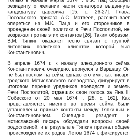
Только в начале марта 1674 г. М.К. Пац сообщил
резиденту о желании части сенаторов выдвинуть
кандидатуру царевича
[15, с. 26-27]
. Глава
Посольского приказа А.С. Матвеев, рассчитывает
опереться на М.К. Паца и его сторонников в
проведении своей политики в Речи Посполитой, не
возражал против этих контактов
[26]
. Таким образом,
В.М. Тяпкин оказался тесно связан с группой
литовских политиков, клиентом которой был
Константинович.
В апреле 1674 г. к началу элекционного сейма
Константинович, очевидно, вернулся в Варшаву. Он
не был послом на сейм, однако его имя, как писаря
гродского Мстиславского воеводства, фигурирует в
итоговом перечне урядников воеводств и земель
Речи Посполитой, отдавших свои голоса за Яна III
Собеского от 20 мая 1674 г.
[28, с. 162]
. Как
представляется, именно во время сейма были
установлены прямые контакты между Тяпкиным и
Константиновичем. Очевидно, резидент и
мстиславский писарь обсуждали вопросы своей
родословной, и в результате Тяпкин признал общее
происхождение их родов. Летом 1674 г. фиксируется