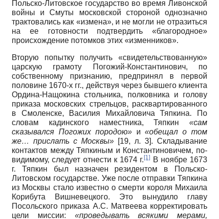
Польско-Литовское государство во время Ливонской
войны и Смуты московской стороной однозначно
трактовались как «измена», и не могли не отразиться
на ее готовности подтвердить «благородное»
происхождение потомков этих «изменников».
Вторую попытку получить «свидетельствованную»
царскую грамоту Погожий-Константинович, по
собственному признанию, предпринял в первой
половине 1670-х гг., действуя через бывшего клиента
Ордина-Нащокина стольника, полковника и голову
приказа московских стрельцов, расквартированного
в Смоленске, Василия Михайловича Тяпкина. По
словам кадинского наместника, Тяпкин
«сам
сказывался Погожих породою»
и
«обещал о том
же… прислать с Москвы»
[19, л. 3]. Складывание
контактов между Тяпкиным и Константиновичем, по-
[1]
видимому, следует отнести к 1674 г.
В ноябре 1673
г. Тяпкин был назначен резидентом в Польско-
Литовском государстве. Уже после отправки Тяпкина
из Москвы стало известно о смерти короля Михаила
Корибута Вишневецкого. Это вынудило главу
Посольского приказа А.С. Матвеева корректировать
цели миссии:
«проведывать всякими мерами,