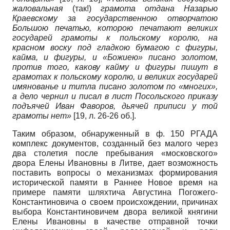
жаловальная
(так!)
грамота отдана Назарью
Краевскому за государственною отворчатою
Большою печатью, которою печатают великих
государей грамоты к польскому королю, на
красном воску под гладкою бумагою с фигуры,
кайма, и фигуры, и «Божиею» писано золотом,
против того, какову кайму и фигуры пишут в
грамотах к польскому королю, и великих государей
имянованье и титла писано золотом по «многих»,
а дело чернил и писал в лист Посольского приказу
подъячей Иван Фаворов, дьячей приписи у той
грамоты нет»
[19, л. 26-26 об.].
Таким образом, обнаруженный в ф. 150 РГАДА
комплекс документов, созданный без малого через
два столетия после пребывания «московского»
двора Елены Ивановны в Литве, дает возможность
поставить вопросы о механизмах формирования
исторической памяти в Раннее Новое время на
примере памяти шляхтича Августина Погожего-
Константиновича о своем происхождении, причинах
выбора Константиновичем двора великой княгини
Елены Ивановны в качестве отправной точки