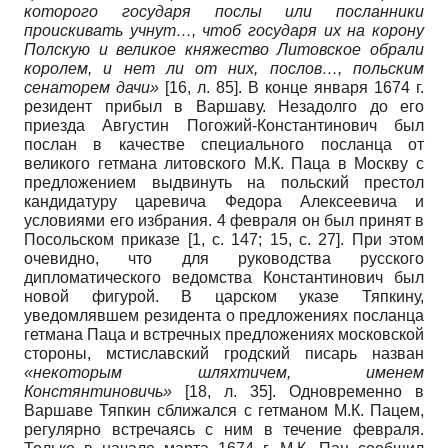
которого государя послы или посланники
проискивать учнут…, чтоб государя их на корону
Полскую и великое княжество Литовское обрали
королем, и нет ли от них, послов…, польским
сенаторем дачи»
[16, л. 85]. В конце января 1674 г.
резидент прибыл в Варшаву. Незадолго до его
приезда Августин Погожий-Константинович был
послан в качестве специального посланца от
великого гетмана литовского М.К. Паца в Москву с
предложением выдвинуть на польский престол
кандидатуру царевича Федора Алексеевича и
условиями его избрания. 4 февраля он был принят в
Посольском приказе
[1, с. 147; 15, с. 27]
. При этом
очевидно, что для руководства русского
дипломатического ведомства Константинович был
новой фигурой. В царском указе Тяпкину,
уведомлявшем резидента о предложениях посланца
гетмана Паца и встречных предложениях московской
стороны, мстиславский гродский писарь назван
«некоторым шляхтичем, именем
Констянтиновичь»
[18, л. 35]. Одновременно в
Варшаве Тяпкин сближался с гетманом М.К. Пацем,
регулярно встречаясь с ним в течение февраля.