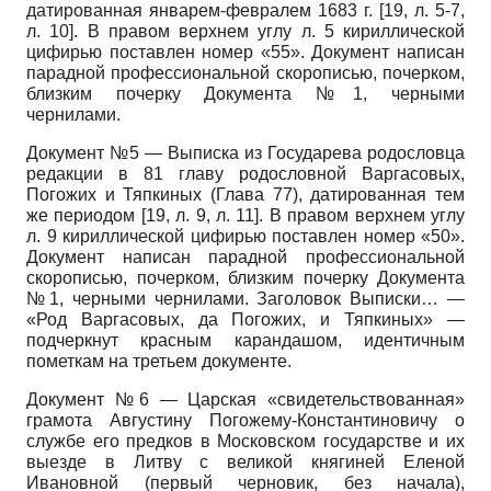
датированная январем-февралем 1683 г. [19, л. 5-7,
л. 10]. В правом верхнем углу л. 5 кириллической
цифирью поставлен номер «55». Документ написан
парадной профессиональной скорописью, почерком,
близким почерку Документа №1, черными
чернилами.
Документ №5 — Выписка из Государева родословца
редакции в 81 главу родословной Варгасовых,
Погожих и Тяпкиных (Глава 77), датированная тем
же периодом [19, л. 9, л. 11]. В правом верхнем углу
л. 9 кириллической цифирью поставлен номер «50».
Документ написан парадной профессиональной
скорописью, почерком, близким почерку Документа
№1, черными чернилами. Заголовок Выписки… —
«Род Варгасовых, да Погожих, и Тяпкиных» —
подчеркнут красным карандашом, идентичным
пометкам на третьем документе.
Документ №6 — Царская «свидетельствованная»
грамота Августину Погожему-Константиновичу о
службе его предков в Московском государстве и их
выезде в Литву с великой княгиней Еленой
Ивановной (первый черновик, без начала),