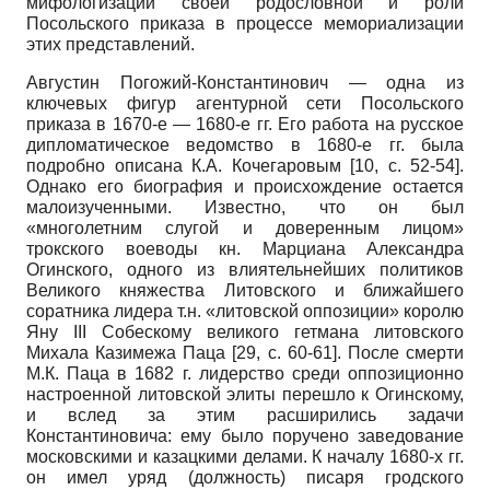
мифологизации своей родословной и роли
Посольского приказа в процессе мемориализации
этих представлений.
Августин Погожий-Константинович — одна из
ключевых фигур агентурной сети Посольского
приказа в 1670-е — 1680-е гг. Его работа на русское
дипломатическое ведомство в 1680-е гг. была
подробно описана К.А. Кочегаровым
[10, с. 52-54]
.
Однако его биография и происхождение остается
малоизученными. Известно, что он был
«многолетним слугой и доверенным лицом»
трокского воеводы кн. Марциана Александра
Огинского, одного из влиятельнейших политиков
Великого княжества Литовского и ближайшего
соратника лидера т.н. «литовской оппозиции» королю
Яну III Собескому великого гетмана литовского
Михала Казимежа Паца
[29, с. 60-61]
. После смерти
М.К. Паца в 1682 г. лидерство среди оппозиционно
настроенной литовской элиты перешло к Огинскому,
и вслед за этим расширились задачи
Константиновича: ему было поручено заведование
московскими и казацкими делами. К началу 1680-х гг.
он имел уряд (должность) писаря гродского