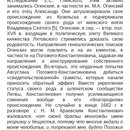
исследование Е.С. Глинского, этим активно
занимались Огинские, в частности кн. М.А. Огинский
и его отец Александр. Они актуализировали свое
происхождение из Козельска и подчеркивали
происхождение своего рода от киевского князя
Владимира Святого
[5]
. Огинские, в сер. — втор. пол.
XVII в. входящие в политическую элиту Великого
княжества Литовского стремились доказать свою
родовитость. Направления генеалогических поисков
Огинских могли повлиять и на их клиентов, в
частности на Погожего-Константиновича, задавая им
направления и конструирования собственного
происхождения. Во-вторых, это неудачные попытки
Августина Погожего-Константиновича добиться
«свидетельствованной» грамоты, которые начали
приносить обратный эффект. Вместо укрепления
статуса своего рода в шляхетском сообществе
Литвы, Константинович получил усиливающиеся
сомнения вообще в его «благородном»
происхождении. Не случайно в конце 1682 г. в
разговоре с Н. М. Краевским Константинович
жаловался:
«от своей братьи многожды имею
укоризну и бещестья, потому что многие ведали о
моем челобитье, и попрекают мне, будто Погожих