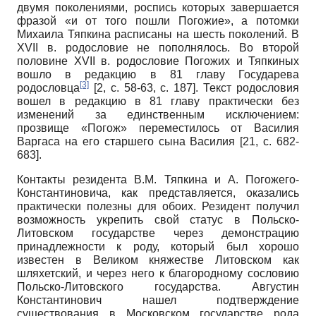
двумя поколениями, роспись которых завершается
фразой «и от того пошли Погожие», а потомки
Михаила Тяпкина расписаны на шесть поколений. В
XVII в. родословие не пополнялось. Во второй
половине XVII в. родословие Погожих и Тяпкиных
вошло в редакцию в 81 главу Государева
[3]
родословца
[2, с. 58-63, с. 187]. Текст родословия
вошел в редакцию в 81 главу практически без
изменений за единственным исключением:
прозвище «Погож» переместилось от Василия
Варгаса на его старшего сына Василия
[21, с. 682-
683]
.
Контакты резидента В.М. Тяпкина и А. Погожего-
Константиновича, как представляется, оказались
практически полезны для обоих. Резидент получил
возможность укрепить свой статус в Польско-
Литовском государстве через демонстрацию
принадлежности к роду, который был хорошо
известен в Великом княжестве Литовском как
шляхетский, и через него к благородному сословию
Польско-Литовского государства. Августин
Константинович нашел подтверждение
существования в Московском государстве рода