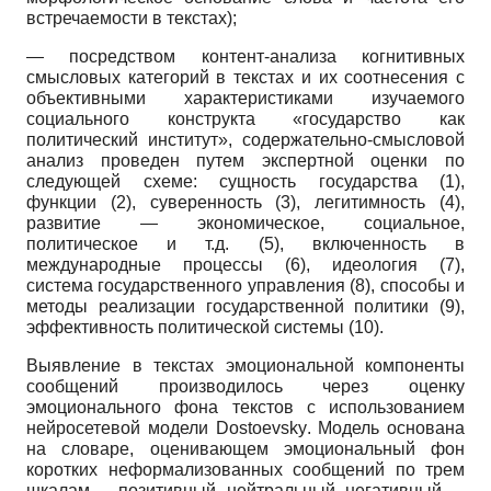
встречае­мости в текстах);
— посредством контент-анализа когнитивных
смысловых категорий в текстах и их соотнесения с
объективными характеристиками изучаемого
социального конструкта «государство как
политический институт», содержательно-смысловой
анализ проведен путем экспертной оценки по
следующей схеме: сущность государства (1),
функции (2), суверенность (3), легитимность (4),
развитие — экономическое, социальное,
политическое и т.д. (5), включенность в
международные процессы (6), идеология (7),
система государственного управления (8), способы и
методы реализации государственной политики (9),
эффективность политической системы (10).
Выявление в текстах эмоциональной компоненты
сообщений производилось через оценку
эмоционального фона текстов с использованием
нейросетевой модели
Dostoevsky
. Модель основана
на словаре, оценивающем эмоциональный фон
коротких неформализованных сообщений по трем
шкалам — позитивный, нейтральный, негативный —