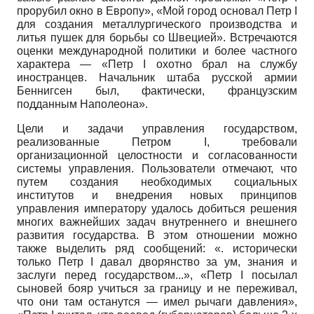
прорубил окно в Европу», «Мой город основал Петр
I
для создания металлургического производства и
литья пушек для борьбы со Швецией». Встречаются
оценки международной политики и более частного
характера — «Петр
I
охотно брал на службу
иностранцев. Начальник штаба русской армии
Беннигсен был, фактически, французским
подданным Наполеона».
Цели и задачи управления государством,
реализованные Петром
I
, требовали
организационной целостности и согласованности
системы управления. Пользователи отмечают, что
путем создания необходимых социальных
институтов и внедрения новых принципов
управления императору удалось добиться решения
многих важнейших задач внутреннего и внешнего
развития государства. В этом отношении можно
также выделить ряд сообщений: «. исторически
только Петр
I
давал дворянство за ум, знания и
заслуги перед государством...», «Петр
I
посылал
сыновей бояр учиться за границу и не переживал,
что они там останутся — имел рычаги давления»,