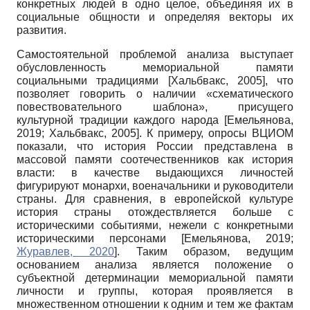
конкретных людей в одно целое, объединяя их в
социальные общности и определяя векторы их
развития.
Самостоятельной проблемой анализа выступает
обусловленность мемориальной памяти
социальными традициями
[
Хальбвакс, 2005
]
, что
позволяет говорить о наличии «схематического
повествовательного шаблона», присущего
культурной традиции каждого народа
[
Емельянова,
2019
;
Хальбвакс, 2005
]
. К примеру, опросы ВЦИОМ
показали, что история России представлена в
массовой памяти соотечественников как история
власти: в качестве выдающихся личностей
фигурируют монархи, военачальники и руководители
страны. Для сравнения, в европейской культуре
история страны отождествляется больше с
историческими событиями, нежели с конкретными
историческими персонами
[
Емельянова, 2019
;
Журавлев, 2020
]
. Таким образом, ведущим
основанием анализа является положение о
субъектной детерминации мемориальной памяти
личности и группы, которая проявляется в
множественном отношении к одним и тем же фактам