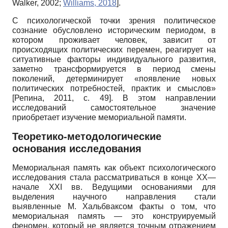
Walker, 2002
;
Williams, 2018
]
.
С психологической точки зрения политическое
сознание обусловлено историческим периодом, в
котором проживает человек, зависит от
происходящих политических перемен, реагирует на
ситуативные факторы индивидуального развития,
заметно трансформируется в период смены
поколений, детерминирует «появление новых
политических потребностей, практик и смыслов»
[
Репина, 2011
, с. 49]
. В этом направлении
исследований самостоятельное значение
приобретает изучение мемориальной памяти.
Теоретико-методологические
основания исследования
Мемориальная память как объект психологического
исследования стала рассматриваться в конце
XX
—
начале
XXI
вв. Ведущими основаниями для
выделения научного направления стали
выявленные М. Хальбваксом факты о том, что
мемориальная память — это конструируемый
феномен, который не является точным отражением