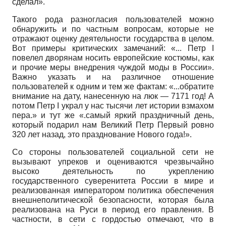
сделал».
Такого рода разногласия пользователей можно
обнаружить и по частным вопросам, которые не
отражают оценку деятельности государства в целом.
Вот примеры критических замечаний: «... Петр I
повелел дворянам носить европейские костюмы, как
и прочие меры внедрения чуждой моды в России».
Важно указать и на различное отношение
пользователей к одним и тем же фактам: «...обратите
внимание на дату, нанесенную на люк — 7171 год! А
потом Петр
I
украл у нас тысячи лет истории взмахом
пера.» и тут же «.самый яркий праздничный день,
который подарил нам Великий Петр Первый ровно
320 лет назад, это празднование Нового года!».
Со стороны пользователей социальной сети не
вызывают упреков и оцениваются чрезвычайно
высоко деятельность по укреплению
государственного суверенитета России в мире и
реализованная императором политика обеспечения
внешнеполитической безопасности, которая была
реализована на Руси в период его правления. В
частности, в сети с гордостью отмечают, что в