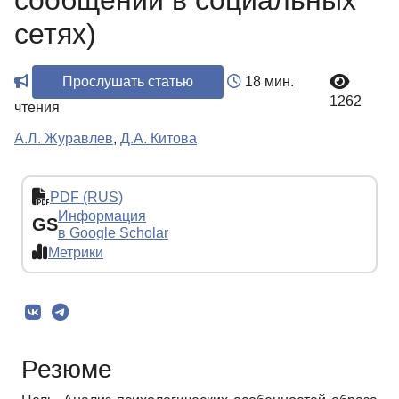
сообщений в социальных
сетях)
Прослушать статью
18 мин.
1262
чтения
А.Л. Журавлев
,
Д.А. Китова
PDF (RUS)
Информация
GS
в Google Scholar
Метрики
Резюме