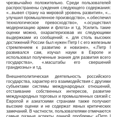
чрезвычайно положительно. Среди пользователей
распространены суждения следующего содержания:
«...вывел страну на мировой уровень развития», «...
улучшил промышленное производство», «.обеспечил
технологическое превосходство», «.осуществил
модернизацию армии и флота» и т.д. Усилить такие
оценки можно, охарактеризовав их следующими
выдержками из сообщений: «. для столь высоких
достижений России был нужен Петр
I
с его железным
стремлением к развитию и новизне», «.Петр
I
развивался сам, изучал науки в Европе и
использовал полученные знания для развития всего
государства», «.масштабы его свершений
грандиозны» и т.д.
Внешнеполитическая деятельность российского
государства, характер его взаимодействия с другими
субъектами системы международных отношений,
отстаивание собственных интересов, развитие
международных торговых и промышленных связей с
Европой и азиатскими странами также получают
высокие оценки и не содержат явных критических
замечаний. В частности, пользователями отмечаются
самые разные аспекты данной проблемы: «Петр
I