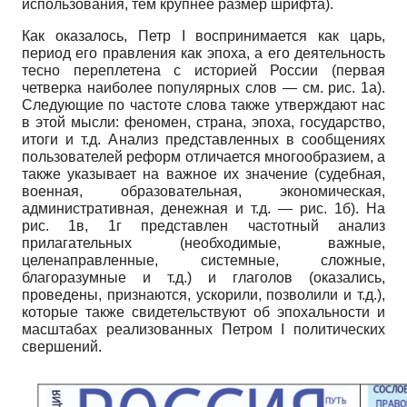
использования, тем крупнее размер шрифта).
Как оказалось, Петр
I
воспринимается как царь,
период его правления как эпоха, а его деятельность
тесно переплетена с историей России (первая
четверка наиболее популярных слов — см. рис. 1а).
Следующие по частоте слова также утверждают нас
в этой мысли: феномен, страна, эпоха, государство,
итоги и т.д. Анализ представленных в сообщениях
пользователей реформ отличается многообразием, а
также указывает на важное их значение (судебная,
военная, образовательная, экономическая,
административная, денежная и т.д. — рис. 1б). На
рис. 1в, 1г представлен частотный анализ
прилагательных (необходимые, важные,
целенаправленные, системные, сложные,
благоразумные и т.д.) и глаголов (оказались,
проведены, признаются, ускорили, позволили и т.д.),
которые также свидетельствуют об эпохальности и
масштабах реализованных Петром
I
политических
свершений.