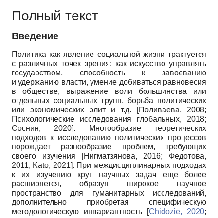
Полный текст
Введение
Политика как явление социальной жизни трактуется
с различных точек зрения: как искусство управлять
государством, способность к завоеванию
и удержанию власти, умение добиваться равновесия
в обществе, выражение воли большинства или
отдельных социальных групп, борьба политических
или экономических элит и т.д.
[
Поливаева, 2008
;
Психологические исследования глобальных, 2018
;
Соснин, 2020
]
. Многообразие теоретических
подходов к исследованию политических процессов
порождает разнообразие проблем, требующих
своего изучения
[
Нигматзянова, 2016
;
Федотова,
2011
;
Kato, 2021
]
. При междисциплинарных подходах
к их изучению круг научных задач еще более
расширяется, образуя широкое научное
пространство для гуманитарных исследований,
дополнительно приобретая специфическую
методологическую инвариантность
[
Chidozie, 2020
;