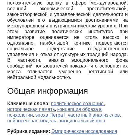
положительную оценку в сфере международной,
военной, экономической, просветительской,
законотворческой и управленческой деятельности и
обусловлен его выдающимися достижениями на
международном и внутриполитическом уровнях. При
этом развитие политических институтов при
императоре оценивается не столь высоко и
однозначно, наибольшей критике подвергаются
социальное содержание государственного
управления и отказ от культурных традиций народа.
В частности, анализ эмоционального фона
сообщений пользователей показал, что основная их
масса отличается умеренно негативной или
нейтральной модальностью.
Общая информация
Ключевые слова:
политическое сознание
,
историческая память
,
концепция образа в
психологии
,
эпоха Петра I
,
частотный анализ слов
,
нейросетевая модель
,
эмоциональный фон
Рубрика издания:
Эмпирические исследования