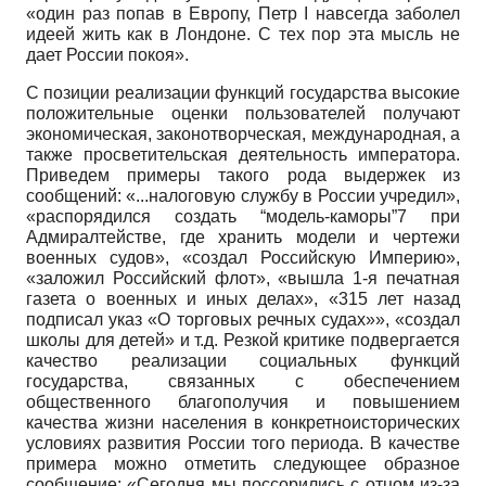
«один раз попав в Европу, Петр
I
навсегда заболел
идеей жить как в Лондоне. С тех пор эта мысль не
дает России покоя».
С позиции реализации функций государства высокие
положительные оценки пользователей получают
экономическая, законотворческая, международная, а
также просветительская деятельность императора.
Приведем примеры такого рода выдержек из
сообщений: «...налоговую службу в России учредил»,
«распорядился создать “модель-каморы”7 при
Адмиралтействе, где хранить модели и чертежи
военных судов», «создал Российскую Империю»,
«заложил Российский флот», «вышла 1-я печатная
газета о военных и иных делах», «315 лет назад
подписал указ «О торговых речных судах»», «создал
школы для детей» и т.д. Резкой критике подвергается
качество реализации социальных функций
государства, связанных с обеспечением
общественного благополучия и повышением
качества жизни населения в конкретно­исторических
условиях развития России того периода. В качестве
примера можно отметить следующее образное
сообщение: «Сегодня мы поссорились с отцом из-за