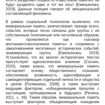
хотя и разделяют общность «смысловой памяти», не
будут разделять один и тот же опыт
[
Емельянова,
2019
]
. Данные позиции говорят об эмоциональной
составляющей феномена.
В рамках социальной психологии выявлено, что
мемориальная память запечатлевает, прежде всего,
события, которые тесно связаны для группы с ее
собственным позитивным или негативным образом,
что проявляется как «заговор
молчания»/«молчаливая память» и сопряжено с
замалчиванием негативных исторических событий,
травмирующих группу
[
Емельянова, 2019
]
.
Установлено, что во многих исторических текстах
присутствует идеологическое влияние
[
Соснин,
2020
]
, также важно, что мемориальная память
составляет основу общественного сознания,
обеспечивая возможность идентификации и
самоидентификации отдельной личности и общества
в целом
[
Поливаева, 2008
]
, а также выступает
ведущим фактором, «объединяющим прошлое с
настоящим, проецируемым в будущее»
[
Репина,
2011
, с. 49]
. Таким образом, мемориальная память
выступает фактором, объединяющим поведение