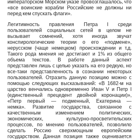
императорском Морском указе провозглашалось, что
«все воинские корабли Российские не должны ни
перед кем спускать флаги».
Легитимность правления Петра
I
среди
пользователей социальных сетей в целом не
вызывает сомнений, хотя иногда звучат
конспирологические теории о его «подмене»,
нерусском (чаще немецком) происхождении и т.д.
Такого рода мнения не достигают и 1% из общего
объема текстов. В работе данный аспект
представлен лишь с целью указать на его редкую, но
все-таки представленность в сознании некоторых
пользователей. Отразить данную позицию можно с
помощью следующих высказываний: «В 1682-м на
царство венчались одновременно Иван
V
и Петр
I
(единственный прецедент двойной коронации)»,
«Петр первый — подменный, Екатерина —
немка». Развитие государства, связанное с
качественным изменением политических,
экономических, культурно-просветительских
процессов, по мнению пользователей, позволило
сделать Россию сверхмощным европейским
государством. Данная позиция также оценивается