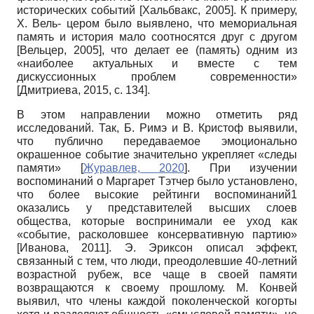
исторических событий
[
Хальбвакс, 2005
]
. К примеру,
Х. Вель- цером было выявлено, что мемориальная
память и история мало соотносятся друг с другом
[
Вельцер, 2005
]
, что делает ее (память) одним из
«наиболее актуальных и вместе с тем
дискуссионных проблем современности»
[
Дмитриева, 2015
, с. 134]
.
В этом направлении можно отметить ряд
исследований. Так, Б. Римэ и В. Кри­стоф выявили,
что публично передаваемое эмоционально
окрашенное событие значительно укрепляет «следы
памяти»
[
Журавлев, 2020
]
. При изучении
воспоминаний о Маргарет Тэтчер было установлено,
что более высокие рейтинги воспоминаний1
оказались у представителей высших слоев
общества, которые воспринимали ее уход как
«событие, расколовшее консервативную партию»
[
Иванова, 2011
]
. Э. Эриксон описал эффект,
связанный с тем, что люди, преодолевшие 40-летний
возрастной рубеж, все чаще в своей памяти
возвращаются к своему прошлому. М. Конвей
выявил, что члены каждой поколенче­ской когорты