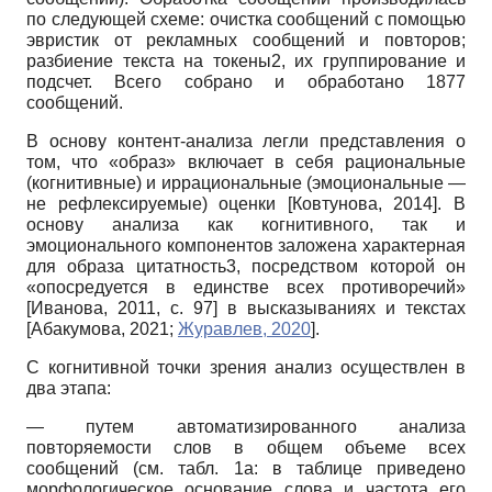
по следующей схеме: очистка сообщений с помощью
эв­ристик от рекламных сообщений и повторов;
разбиение текста на токены2, их группирование и
подсчет. Всего собрано и обработано 1877
сообщений.
В основу контент-анализа легли представления о
том, что «образ» включает в себя рациональные
(когнитивные) и иррациональные (эмоциональные —
не рефлексируемые) оценки
[
Ковтунова, 2014
]
. В
основу анализа как когнитивного, так и
эмоционального компонентов заложена характерная
для образа цитатность3, посредством которой он
«опосредуется в единстве всех противоречий»
[
Иванова, 2011
, с. 97]
в высказываниях и текстах
[
Абакумова, 2021
;
Журавлев, 2020
]
.
С когнитивной точки зрения анализ осуществлен в
два этапа:
— путем автоматизированного анализа
повторяемости слов в общем объеме всех
сообщений (см. табл. 1а: в таблице приведено
морфологическое основание слова и частота его