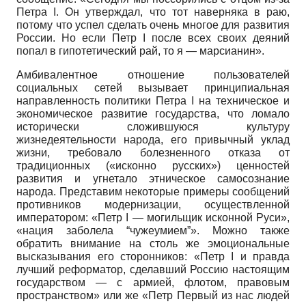
Петра
I
. Он утверждал, что тот наверняка в раю,
потому что успел сделать очень многое для развития
России. Но если Петр
I
после всех своих деяний
попал в гипотетический рай, то я — марсианин».
Амбивалентное отношение пользователей
социальных сетей вызывает принципиальная
направленность политики Петра
I
на техническое и
экономическое развитие государства, что ломало
исторически сложившуюся культуру
жизнедеятельности народа, его привычный уклад
жизни, требовало болезненного отказа от
традиционных («исконно русских») ценностей
развития и угнетало этническое самосознание
народа. Представим некоторые примеры сообщений
противников модернизации, осуществленной
императором: «Петр
I
— могильщик исконной Руси»,
«нация заболела “чужеумием”». Можно также
обратить внимание на столь же эмоциональные
высказывания его сторонников: «Петр
I
и правда
лучший реформатор, сделавший Россию настоящим
государством — с армией, флотом, правовым
пространством» или же «Петр Первый из нас людей