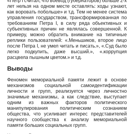
«Петр
I
считал, что воевод (губернаторов) больше 2-х
лет нельзя на одном месте оставлять: ходы узнают,
как воровать побольше» и т.д. Тем не менее система
управления государством, трансформированная по
требованиям Петра
I
, в силу ряда объективных и
субъективных причин не являлась совершенной. К
примеру, можно обратить внимание на типичные
реплики пользователей: «.Меньшиков, второе лицо
после Петра
I
, не умел читать и писать.», «.Суд было
легко подкупить, даже высший.», «.коррупция
расцвела пышным цветом.» и т.д.
Выводы
Феномен мемориальной памяти лежит в основе
механизмов социальной самоидентификации
личности и групп, реализуется через личностно
значимые механизмы, а как следствие, выступает
одним из важных факторов политического
манипулирования политическим сознанием
общества, что усиливает интерес представителей
научного сообщества к анализу мемориальной
памяти больших социальных групп.