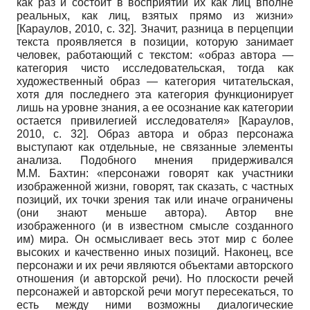
как раз и состоит в восприятии их как лиц вполне
реальных, как лиц, взятых прямо из жизни»
[
Караулов, 2010
, с. 32]
. Значит, разница в перцепции
текста проявляется в позиции, которую занимает
человек, работающий с текстом: «образ автора —
категория чисто исследовательская, тогда как
художественный образ — категория читательская,
хотя для последнего эта категория функционирует
лишь на уровне знания, а ее осознание как категории
остается привилегией исследователя»
[
Караулов,
2010
, с. 32]
. Образ автора и образ персонажа
выступают как отдельные, не связанные элементы
анализа. Подобного мнения придерживался
М.М. Бахтин: «персонажи говорят как участники
изображенной жизни, говорят, так сказать, с частных
позиций, их точки зрения так или иначе ограничены
(они знают меньше автора). Автор вне
изображенного (и в известном смысле созданного
им) мира. Он осмысливает весь этот мир с более
высоких и качественно иных позиций. Наконец, все
персонажи и их речи являются объектами авторского
отношения (и авторской речи). Но плоскости речей
персонажей и авторской речи могут пересекаться, то
есть между ними возможны диалогические