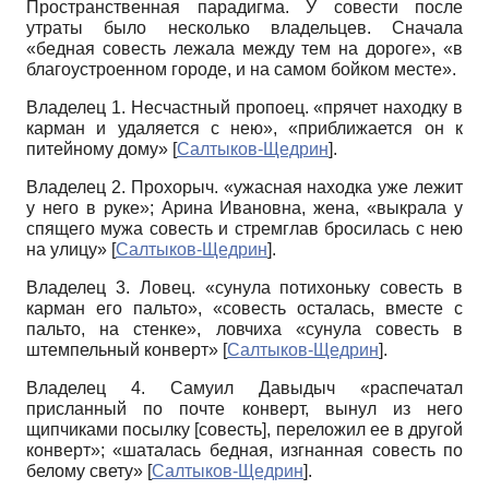
Пространственная парадигма. У совести после
утраты было несколько владельцев. Сначала
«бедная совесть лежала между тем на дороге», «в
благоустроенном городе, и на самом бойком месте».
Владелец 1. Несчастный пропоец. «прячет находку в
карман и удаляется с нею», «приближается он к
питейному дому»
[
Салтыков-Щедрин
]
.
Владелец 2. Прохорыч. «ужасная находка уже лежит
у него в руке»; Арина Ивановна, жена, «выкрала у
спящего мужа совесть и стремглав бросилась с нею
на улицу»
[
Салтыков-Щедрин
]
.
Владелец 3. Ловец. «сунула потихоньку совесть в
карман его пальто», «совесть осталась, вместе с
пальто, на стенке», ловчиха «сунула совесть в
штемпельный конверт»
[
Салтыков-Щедрин
]
.
Владелец 4. Самуил Давыдыч «распечатал
присланный по почте конверт, вынул из него
щипчиками посылку [совесть], переложил ее в другой
конверт»; «шаталась бедная, изгнанная совесть по
белому свету»
[
Салтыков-Щедрин
]
.