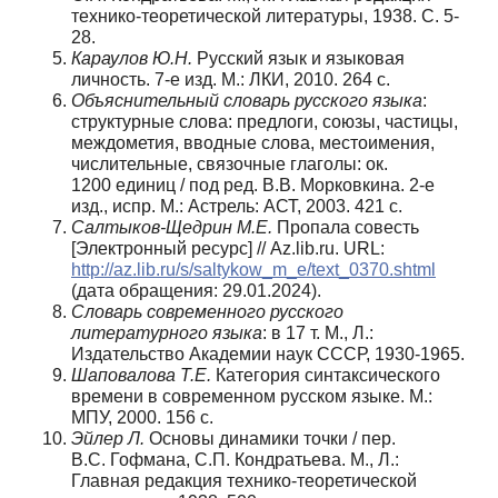
технико-теоретической литературы, 1938. С. 5-
28.
Караулов Ю.Н.
Русский язык и языковая
личность. 7-е изд. М.: ЛКИ, 2010. 264 с.
Объяснительный словарь русского языка
:
структурные слова: предлоги, союзы, частицы,
междометия, вводные слова, местоимения,
числительные, связочные глаголы: ок.
1200 единиц / под ред. В.В. Морковкина. 2-е
изд., испр. М.: Астрель: АСТ, 2003. 421 с.
Салтыков-Щедрин М.Е.
Пропала совесть
[Электронный ресурс] // Az.lib.ru. URL:
http://az.lib.ru/s/saltykow_m_e/text_0370.shtml
(дата обращения: 29.01.2024).
Словарь современного русского
литературного языка
: в 17 т. М., Л.:
Издательство Академии наук СССР, 1930-1965.
Шаповалова Т.Е.
Категория синтаксического
времени в современном русском языке. М.:
МПУ, 2000. 156 с.
Эйлер Л.
Основы динамики точки / пер.
В.С. Гофмана, С.П. Кондратьева. М., Л.:
Главная редакция технико-теоретической