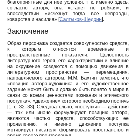
благоприятные для нее условия, т. к. именно здесь,
согласно автору, она «станет не робкая», и
впоследствии «исчезнут тогда все неправды,
коварства и насилия»
[
Салтыков-Щедрин
]
.
Заключение
Образ персонажа создается совокупностью средств,
к которым относятся временные и
пространственные показатели. Целостность
литературного героя, его характеристики и влияние
на окружение создаются с помощью движения в
литературном пространстве — перемещения,
направляемого автором. М.М. Бахтин заметил, что
«позиция автора-художника и его художественное
задание может быть и должно быть понято в мире в
связи со всеми ценностями познания и этического
поступка», «движение» которого необходимо постичь
[1, с. 32–33]. Следовательно, «поступки» — действия
— так или иначе формулируют позицию автора,
являются частью средств, способствующих ее
проявлению, и именно движение поступка
мотивирует писателя формировать пространство и
время своего произведения.