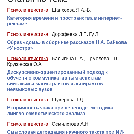
Психолингвистика
|
Шанхоева Я.А.-Б.
Категория времени и пространства в интернет-
рекламе
Психолингвистика
|
Дорофеева Л.Г., Гу Л.
Образ «дома» в сборнике рассказов Н.А. Байкова
«У костра»
Психолингвистика
|
Балыгина Е.А., Ермолова Т.В.,
Круковская О.А.
Дискурсивно-ориентированный подход к
обучению коммуникативным аспектам
синтаксиса магистрантов и аспирантов
неязыковых вузов
Психолингвистика
|
Шуверова Т.Д.
Вторичность знака при переводе: методика
лингво-семиотического анализа
Психолингвистика
|
Семилетова А.Н.
Смысловая деградация научного текста при ИИ-