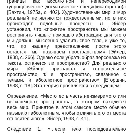
границы как абсолютной и непереходимой
(упрощенческое догматическое спецификаторство)»
[
Бахтин, 1975а
, c. 402]
. Художественный мир и мир
реальный не являются тождественными, но в них
происходят подобные процессы. Л. Эйлер
установил, что «понятие пространства мы можем
воспринять лишь с помощью абстракции: для этого
мы должны мысленно удалить свое тело, и уже то,
что, по нашему представлению, после этого
остается, мы называем пространством»
[
Эйлер,
1938
, с. 266]
. Однако если убрать образ персонажа из
текста, останется ли пространство? Для реального
мира «Эйлер признавал и относительное
пространство, т. е. пространство, связанное с
телами, и абсолютное пространство»
[
Егоршин,
1938
, с. 18]
. Эта теория проявляется в следующем.
Определение. «Место есть часть неизмеримого или
бесконечного пространства, в котором находится
весь мир. Принятое в этом смысле место обычно
называют абсолютным, чтобы отличить его от места
относительного»
[
Эйлер, 1938
, с. 41]
.
Следствие 1. «…если тело последовательно