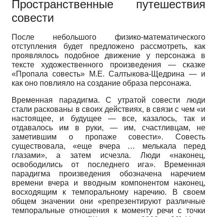
Пространственные путешествия
совести
После небольшого физико-математического
отступления будет предложено рассмотреть, как
проявлялось подобное движение у персонажа в
тексте художественного произведения — сказке
«Пропала совесть» М.Е. Салтыкова-Щедрина — и
как оно повлияло на создание образа персонажа.
Временная парадигма. С утратой совести люди
стали раскованы в своих действиях, в связи с чем «и
настоящее, и будущее — все, казалось, так и
отдавалось им в руки, — им, счастливцам, не
заметившим о пропаже совести». Совесть
существовала, «еще вчера … мелькала перед
глазами», а затем исчезла. Люди «наконец,
освободились от последнего ига». Временная
парадигма произведения обозначена наречием
времени вчера и вводным компонентом наконец,
восходящим к темпоральному наречию. В своем
общем значении они «репрезентируют различные
темпоральные отношения к моменту речи с точки