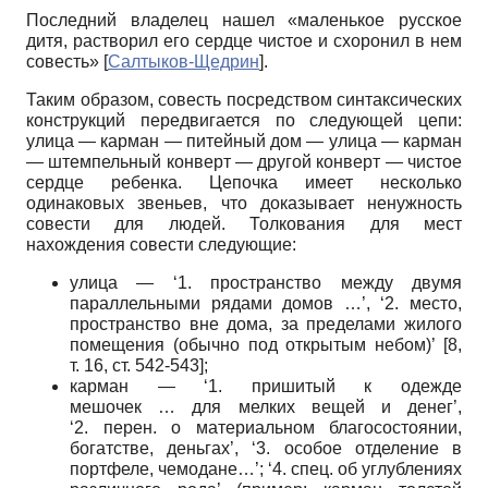
Последний владелец нашел «маленькое русское
дитя, растворил его сердце чистое и схоронил в нем
совесть»
[
Салтыков-Щедрин
]
.
Таким образом, совесть посредством синтаксических
конструкций передвигается по следующей цепи:
улица — карман — питейный дом — улица — карман
— штемпельный конверт — другой конверт — чистое
сердце ребенка. Цепочка имеет несколько
одинаковых звеньев, что доказывает ненужность
совести для людей. Толкования для мест
нахождения совести следующие:
улица — ‘1. пространство между двумя
параллельными рядами домов …’, ‘2. место,
пространство вне дома, за пределами жилого
помещения (обычно под открытым небом)’ [8,
т. 16, ст. 542-543];
карман — ‘1. пришитый к одежде
мешочек … для мелких вещей и денег’,
‘2. перен. о материальном благосостоянии,
богатстве, деньгах’, ‘3. особое отделение в
портфеле, чемодане…’; ‘4. cпец. об углублениях