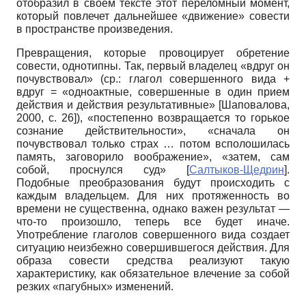
отобразил в своем тексте этот переломный момент,
который повлечет дальнейшее «движение» совести
в пространстве произведения.
Превращения, которые провоцирует обретение
совести, однотипны. Так, первый владелец «вдруг он
почувствовал» (ср.: глагол совершенного вида +
вдруг = «одноактные, совершенные в один прием
действия и действия результативные»
[
Шаповалова,
2000
, с. 26]
), «постепенно возвращается то горькое
сознание действительности», «сначала он
почувствовал только страх … потом всполошилась
память, заговорило воображение», «затем, сам
собой, проснулся суд»
[
Салтыков-Щедрин
]
.
Подобные преобразования будут происходить с
каждым владельцем. Для них протяженность во
времени не существенна, однако важен результат —
что-то произошло, теперь все будет иначе.
Употребление глаголов совершенного вида создает
ситуацию неизбежно совершившегося действия. Для
образа совести средства реализуют такую
характеристику, как обязательное влечение за собой
резких «пагубных» изменений.