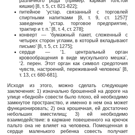
различного рода’ (пример: карман толстой
кишки) [8, т. 5, ст. 821-822];
питейное ‘устар. связанный с торговлей
спиртными напитками [8, т. 9, ст. 1257]’
заведение ‘устар. торговое предприятие,
трактир и т. п.’ [8, т. 4, ст. 278];
конверт — ‘бумажный пакет, сложенный с
четырех сторон углами, в который вкладывают
письмо’ [8, т. 5, ст. 1275];
сердце — ‘1. центральный орган
кровообращения в виде мускульного мешка’,
‘2. перен. Этот орган как символ средоточия
чувств, настроений, переживаний человека’ [8,
т. 13, ст. 680-681].
Исходя из этого, можно сделать следующие
заключения: 1) изначально брошенной на дороге на
улице «бедной» совести было плохо, ей необходимо
замкнутое пространство, и именно в нем она может
функционировать; 2) она крошечная, ей достаточно
небольших вместилищ; 3) ей необходимо
взаимодействие: в кармане повешенного на крючок
пальто она не влияет на человека. Помещенная в
сердце маленького ребенка совесть получает