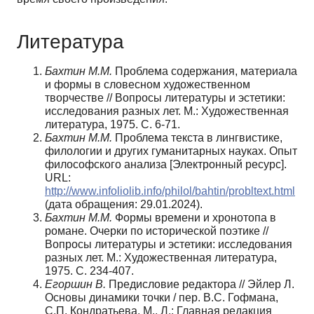
Литература
Бахтин М.М.
Проблема содержания, материала
и формы в словесном художественном
творчестве // Вопросы литературы и эстетики:
исследования разных лет. М.: Художественная
литература, 1975. С. 6-71.
Бахтин
М.М.
Проблема текста в лингвистике,
филологии и других гуманитарных науках. Опыт
философского анализа [Электронный ресурс].
URL:
http://www.infoliolib.info/philol/bahtin/probltext.html
(дата обращения: 29.01.2024).
Бахтин М.М.
Формы времени и хронотопа в
романе. Очерки по исторической поэтике //
Вопросы литературы и эстетики: исследования
разных лет. М.: Художественная литература,
1975. С. 234-407.
Егоршин В.
Предисловие редактора // Эйлер Л.
Основы динамики точки / пер. В.С. Гофмана,
С.П. Кондратьева. М., Л.: Главная редакция