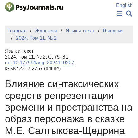
Перейти к основному содержанию
English
НОВОСТИ
Главная
Журналы
Язык и текст
Выпуски
ИЗДАНИЯ
2024. Том 11. № 2
АВТОРЫ
ПОДАТЬ РУКОПИСЬ
Язык и текст
БАЗА ЗНАНИЙ
2024. Том 11. № 2. С. 75–81
doi:10.17759/langt.2024110207
КЛЮЧЕВЫЕ СЛОВА
ISSN: 2312-2757 (online)
Регистрация
Вход
Влияние синтаксических
средств репрезентации
времени и пространства на
образ персонажа в сказке
М.Е. Салтыкова-Щедрина