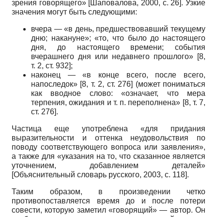
зрения говорящего»
[
Шаповалова, 2000
, с. 26]
. Узкие
значения могут быть следующими:
вчера — «в день, предшествовавший текущему
дню; накануне»; «то, что было до настоящего
дня, до настоящего времени; события
вчерашнего дня или недавнего прошлого» [8,
т. 2, ст. 932];
наконец — «в конце всего, после всего,
напоследок» [8, т. 2, ст. 276] (может пониматься
как вводное слово: «означает, что мера
терпения, ожидания и т. п. переполнена» [8, т. 7,
ст. 276].
Частица еще употреблена «для придания
выразительности и оттенка неудовольствия по
поводу соответствующего вопроса или заявления»,
а также для «указания на то, что сказанное является
уточнением, добавлением деталей»
[
Объяснительный словарь русского, 2003
, с. 118]
.
Таким образом, в произведении четко
противопоставляется время до и после потери
совести, которую заметил «говорящий» — автор. Он