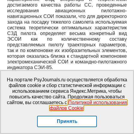
достигаемого качества работы СС, проведенные
исследования авиационных пилотажно-
навигационных СОИ показали, что для директорного
захода на посадку тяжелого самолета используемая
система теоретически оптимальных характеристик
СЗД пилота определяет весьма конкретный вид
ЭСОИ как по количественному составу
представляемых пилоту траекторных параметров,
так и по компоновке их изобразительных элементов,
которая оказалась близка к стандартной компоновке
электромеханической СОИ и командно-пилотажного
индикатора СЭИ-85.
Введение понятия ЭСОИ создало крайне
На портале PsyJournals.ru осуществляется обработка
необходимый для разработки объективных методов
файлов cookie и сбор статистической информации с
эргономического исследования СОИ СС эталон,
использованием сервиса Яндекс.Метрика, чтобы
сравнение с которым обеспечивает получение
повысить качество сайта. Продолжая пользоваться
объективных числовых оценок эргономического
сайтом, вы соглашаетесь с
Политикой использования
качества конкретных типов СОИ, и объективировало
файлов Cookie
.
очень сложное понятие эргономического качества
СОИ. Нетрудно увидеть, что оценки СОИ по
Принять
введенной системе обобщенных показателей
получаются в результате сравнения эмпирических