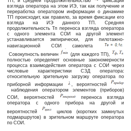
ТП, и средней продолжительностью
фиксации
взгляда оператора на этом ИЭ, так как получение и
переработка оператором информации о динамике
ТП происходит, как правило, за время фиксации его
взгляда на ИЭ данного ТП. Средняя
продолжительность Тп переноса взгляда оператора
с одного элемента СОИ на другой элемент
устанавливается эмпирически, для пилотажно-
навигационной СОИ самолета
Совокупность величин
(для каждого ТП),
полностью определяет основные закономерности
процесса взаимодействия оператора с СОИ через
числовые характеристики СЗД оператора:
относительную зрительную загрузку оператора по
приборной информации
, вероятностей
наблюдения оператором элементов (приборов)
СОИ, вероятностей
переноса взгляда
оператора с одного прибора на другой и
вероятностей
циклов (коротких замкнутых
подмаршрутов) в зрительном маршруте оператора
по СОИ.