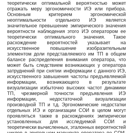
теоретически оптимальной вероятностью может
отражать меру эргономичности ИЭ или прибора.
Основным критерием эргономической
неоптимальности отдельного ИЭ является
значительное превышение эмпирического значения
вероятности наблюдения этого ИЭ оператором ее
теоретически оптимального значения. Такое
расхождение вероятностей указывает на
искусственное повышение изобразительным
элементом доли представляемого им ТП в общем
балансе распределения внимания оператора, что
может быть следствием возникающих у оператора
затруднений при снятии информации с данного ИЭ,
искусственного завышения частоты предъявляемой
информации, возникающего в результате
визуализации избыточно высоких частот динамики
ТП, чрезмерной точности предъявления ИЭ
информации, недостаточной визуализации
производной ТП и т.д. Эргономические недостатки
отдельных ИЭ и организации СОИ в целом могут
проявляться также в расхождениях эмпирически
установленных для исследуемой СОИ и
теоретически вычисленных, эталонных вероятностей
циклов в зрительном маршруте оператора по СОИ.