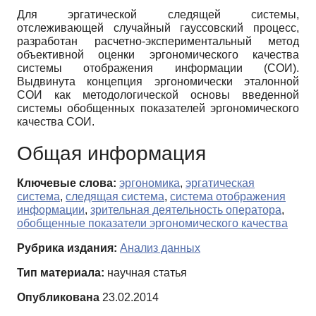
Для эргатической следящей системы,
отслеживающей случайный гауссовский процесс,
разработан расчетно-экспериментальный метод
объективной оценки эргономического качества
системы отображения информации (СОИ).
Выдвинута концепция эргономически эталонной
СОИ как методологической основы введенной
системы обобщенных показателей эргономического
качества СОИ.
Общая информация
Ключевые слова:
эргономика
,
эргатическая
система
,
следящая система
,
система отображения
информации
,
зрительная деятельность оператора
,
обобщенные показатели эргономического качества
Рубрика издания:
Анализ данных
Тип материала:
научная статья
Опубликована
23.02.2014