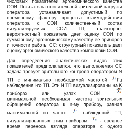
числовых показателей эргономического качества
СОИ. Показатель относительной зрительной нагрузки
оператора устанавливает допустимый по
временному фактору процесса взаимодействия
оператора с СОИ количественный состав
визуализируе­мых СОИ ТП; траекторно-
вероятностный показатель дает оценку СОИ по
суммарному эргономическому качеству ее приборов
и точности работы СС; структурный показатель дает
оценку эргономического качества компоновки СОИ.
Для определения аналитических видов этих
показателей предполагается, что выполняемая СС
задача требует зрительного контроля оператором
N
ТП с минимально необходимой частотой
Гц
наблюдения
i
-го ТП. Эти
N
ТП визуализированы на
K
приборах или узлах СОИ,
минимальной необходимая частота зрительных
обращений оператора к
n
-му прибору, равная
максимальной из частот
наблюдений ТП,
визуализированных этим прибором;
- среднее
время переноса взгляда оператора с одного