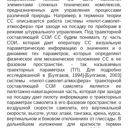
элементами сложных технических комплексов,
предназначенных для управления процессами
различной природы. Например, в терминах теории
СС описывается работа системы «пилот-самолет-
атмосфера» при заходе на посадку по приборам в
режиме штурвального управления. Под траекторной
составляющей СОИ СС будем понимать ту часть
СОИ, которая дает оператору СС визуальную
параметрическую информацию о значениях и о
динамике тех параметров, которые определяют
физическое или механическое положение СС в ее
фазовом пространстве, - так называемых
траекторных параметрах (ТП). Для подробно
исследованной в
[
Булгаков, 1994
]
-
[
Булгаков, 2003
]
системы «пилот-самолет-атмосфера» траекторной
составляющей СОИ самолета является ее
пилотажно-навигационная часть, которая при заходе
на посадку дает пилоту информацию о траекторных
параметрах самолета в его фазовом пространстве: о
воздушной скорости самолета, его вертикальной
скорости, высоте, углах атаки, тангажа, крена, курса,
вертикальном и боковом отклонениях от глиссады. В
дальнейшем изложении для краткости термин