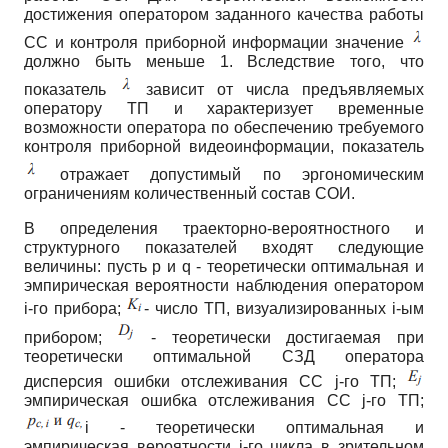
достижения оператором заданного качества работы
СС и контроля приборной информации значение
должно быть меньше
1
.
Вследствие того, что
показатель
зависит от числа предъявляемых
оператору ТП и характеризует временные
возможности оператора по обеспечению требуемого
контроля приборной видеоинформации, показатель
отражает допустимый по эргономическим
ограничениям количественный состав СОИ.
В определения траекторно-вероятностного и
структурного показателей входят следующие
величины: пусть
p
и
q
-
теоретически оптимальная и
эмпирическая вероятности наблюдения оператором
i
-го прибора;
- число ТП, визуализированных
i
-ым
прибором;
-
теоретически достигаемая при
теоретически оптимальной СЗД оператора
дисперсия ошибки отслеживания СС
j
-го ТП;
эмпирическая ошибка отслеживания СС
j
-го ТП;
i - теоретически оптимальная и
эмпирическая вероятности
i
-го цикла в зрительном