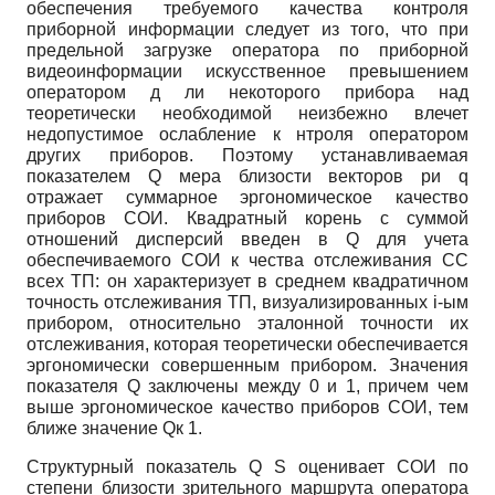
обеспечения требуемого качества контроля
приборной информации следует из того, что при
предельной загрузке оператора по приборной
видеоинформации искусственное превышением
оператором д ли некоторого прибора над
теоретически необходимой неизбежно влечет
недопустимое ослабление к нтроля оператором
других приборов. Поэтому устанавливаемая
показателем
Q
мера близости векторов
p
и
q
отражает суммарное эргономическое качество
приборов СОИ. Квадратный корень с суммой
отношений дисперсий введен в
Q
для учета
обеспечиваемого СОИ к чества отслеживания СС
всех ТП: он характеризует в среднем квадратичном
точность отслеживания ТП, визуализированных
i
-ым
прибором, относительно эталонной точности их
отслеживания, которая теоретически обеспечивается
эргономически совершенным прибором. Значения
показателя
Q
заключены между 0 и 1, причем чем
выше эргономическое качество приборов СОИ, тем
ближе значение
Q
к 1.
Структурный показатель
Q S
оценивает СОИ по
степени близости зрительного маршрута оператора