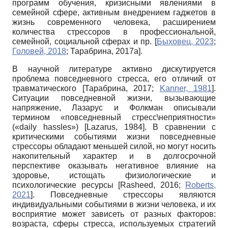
программ обучения, кризисными явлениями в
семейной сфере, активным внедрением гаджетов в
жизнь современного человека, расширением
количества стрессоров в профессиональной,
семейной, социальной сферах и пр.
[
Быховец, 2023
;
Головей, 2018
;
Тарабрина, 2017а
]
.
В научной литературе активно дискутируется
проблема повседневного стресса, его отличий от
травматического
[
Тарабрина, 2017
;
Kanner, 1981
]
.
Ситуации повседневной жизни, вызывающие
напряжение, Лазарус и Фолкман описывали
термином «повседневный стресс\неприятности»
(«daily hassles»)
[
Lazarus, 1984
]
. В сравнении с
критическими событиями жизни повседневные
стрессоры обладают меньшей силой, но могут носить
накопительный характер и в долгосрочной
перспективе оказывать негативное влияние на
здоровье, истощать физиологические и
психологические ресурсы
[
Rasheed, 2016
;
Roberts,
2021
]
. Повседневные стрессоры являются
индивидуальными событиями в жизни человека, и их
восприятие может зависеть от разных факторов:
возраста, сферы стресса, используемых стратегий