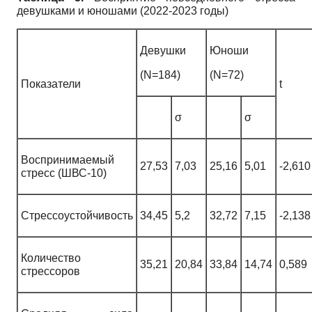
девушками и юношами (2022-2023 годы)
Девушки
Юноши
(N=184)
(N=72)
Показатели
t
σ
σ
Воспринимаемый
27,53
7,03
25,16
5,01
-2,610
стресс (ШВС-10)
Стрессоустойчивость
34,45
5,2
32,72
7,15
-2,138
Количество
35,21
20,84
33,84
14,74
0,589
стрессоров