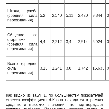
Школа, учеба
(средняя сила
5,2
2,540
5,11
2,420
9,844
0
переживания)
Общение со
старшими
4,4
2,212
3,4
2,514
5,924
0
(средняя сила
переживания)
Всего (средняя
сила
3,13
1,241
3,8
1,742
15,633
0
переживания)
Как видно из табл. 1, по большинству показателей
стресса коэффициент d-Коэна находится в рамках
средних и высоких значений, что подтверждает