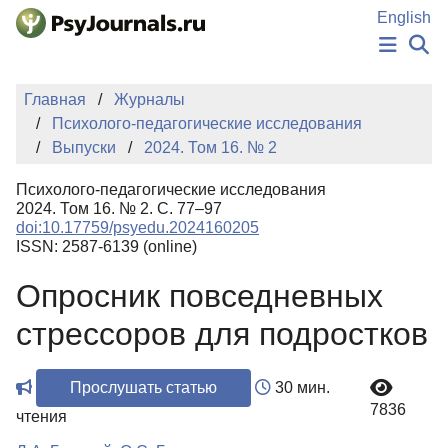
Перейти к основному содержанию
English
НОВОСТИ
Главная
Журналы
ИЗДАНИЯ
Психолого-педагогические исследования
АВТОРЫ
Выпуски
2024. Том 16. № 2
ПОДАТЬ РУКОПИСЬ
БАЗА ЗНАНИЙ
Психолого-педагогические исследования
КЛЮЧЕВЫЕ СЛОВА
2024. Том 16. № 2. С. 77–97
Регистрация
Вход
doi:10.17759/psyedu.2024160205
ISSN: 2587-6139 (online)
Опросник повседневных
стрессоров для подростков
Прослушать статью
30 мин.
7836
чтения