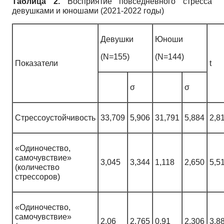
Таблица 2.
Восприятие повседневного стресса
девушками и юношами (2021-2022 годы)
Девушки
Юноши
(N=155)
(N=144)
Показатели
t
σ
σ
Стрессоустойчивость
33,709
5,906
31,791
5,884
2,8
«Одиночество,
самочувствие»
3,045
3,344
1,118
2,650
5,5
(количество
стрессоров)
«Одиночество,
самочувствие»
2,06
2,765
0,91
2,306
3,8