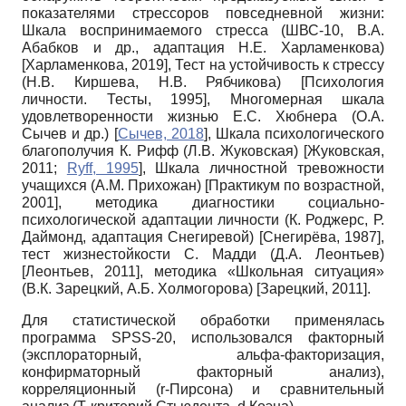
показателями стрессоров повседневной жизни:
Шкала воспринимаемого стресса (ШВС-10, В.А.
Абабков и др., адаптация Н.Е. Харламенкова)
[
Харламенкова, 2019
]
, Тест на устойчивость к стрессу
(Н.В. Киршева, Н.В. Рябчикова)
[
Психология
личности. Тесты, 1995
]
, Многомерная шкала
удовлетворенности жизнью Е.С. Хюбнера (О.А.
Сычев и др.)
[
Сычев, 2018
]
, Шкала психологического
благополучия К. Рифф (Л.В. Жуковская)
[
Жуковская,
2011
;
Ryff, 1995
]
, Шкала личностной тревожности
учащихся (А.М. Прихожан)
[
Практикум по возрастной,
2001
]
, методика диагностики социально-
психологической адаптации личности (К. Роджерс, Р.
Даймонд, адаптация Снегиревой)
[
Снегирёва, 1987
]
,
тест жизнестойкости С. Мадди (Д.А. Леонтьев)
[
Леонтьев, 2011
]
, методика «Школьная ситуация»
(В.К. Зарецкий, А.Б. Холмогорова)
[
Зарецкий, 2011
]
.
Для статистической обработки применялась
программа SPSS-20, использовался факторный
(эксплораторный, альфа-факторизация,
конфирматорный факторный анализ),
корреляционный (r-Пирсона) и сравнительный