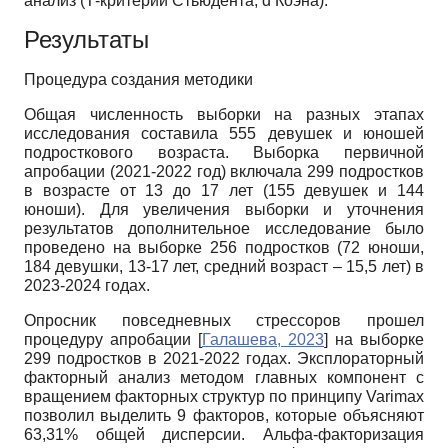
анализ (Т-критерий Стьюдента, d Коэна).
Результаты
Процедура создания методики
Общая численность выборки на разных этапах
исследования составила 555 девушек и юношей
подросткового возраста. Выборка первичной
апробации (2021-2022 год) включала 299 подростков
в возрасте от 13 до 17 лет (155 девушек и 144
юноши). Для увеличения выборки и уточнения
результатов дополнительное исследование было
проведено на выборке 256 подростков (72 юноши,
184 девушки, 13-17 лет, средний возраст – 15,5 лет) в
2023-2024 годах.
Опросник повседневных стрессоров прошел
процедуру апробации
[
Галашева, 2023
]
на выборке
299 подростков в 2021-2022 годах. Эксплораторный
факторный анализ методом главных компонент с
вращением факторных структур по принципу Varimax
позволил выделить 9 факторов, которые объясняют
63,31% общей дисперсии. Альфа-факторизация