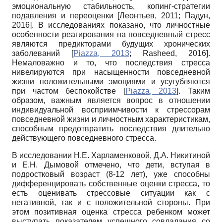
эмоциональную стабильность, копинг-стратегии
подавления и переоценки
[
Леонтьев, 2011
;
Падун,
2016
]
. В исследованиях показано, что личностные
особенности реагирования на повседневный стресс
являются предикторами будущих хронических
заболеваний
[
Piazza, 2013
;
Rasheed, 2016
]
.
Немаловажно и то, что последствия стресса
нивелируются при насыщенности повседневной
жизни положительными эмоциями и усугубляются
при частом беспокойстве
[
Piazza, 2013
]
. Таким
образом, важным является вопрос в отношении
индивидуальной восприимчивости к стрессорам
повседневной жизни и личностным характеристикам,
способным предотвратить последствия длительно
действующего повседневного стресса.
В исследовании Н.Е. Харламенковой, Д.А. Никитиной
и Е.Н. Дымовой отмечено, что дети, вступая в
подростковый возраст (8-12 лет), уже способны
дифференцировать собственные оценки стресса, то
есть оценивать стрессовые ситуации как с
негативной, так и с положительной стороны. При
этом позитивная оценка стресса ребенком может
выступать показателем успешного совладания со