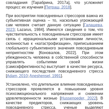
совладания
[
Тарабрина, 2017а
]
, что усложняет
процесс их изучения
[
Петраш, 2018
]
.
При восприятии повседневных стрессоров важна их
субъективная оценка – то, насколько угрожающей
сам человек считает данную ситуацию
[
Галашева,
2023
;
Lazarus, 1984
]
. Имеются сведения о том, что
чувствительность к повседневным стрессорам имеет
связь с иррациональными установками личности,
склонностью к «катастрофизации», приписыванием
глобального субъективного значения повседневным
неприятностям
[
Коновалов, 2022
]
. При этом
убежденность человека в собственной способности
управлять событиями своей жизни
(самоэффективность) выступает в качестве ресурса,
снижающего последствия повседневного стресса
[
Adam, 2010
;
Aneshensel, 1991
]
.
Установлено, что длительное влияние повседневных
стрессоров проявляется в повышении уровня
психоэмоционального напряжения и снижении
удовлетворенности жизнью
[
Hussenoeder, 2022
]
. В
качестве предикторов, снижающих уровень
повседневного стресса, ученые выделяют