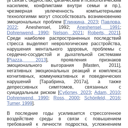
(в связи с бедностью, физическим и психологическим
насилием, конфликтами внутри семьи и пр.),
чрезмерная увлеченность компьютерными
технологиями могут способствовать возникновению
эмоциональных проблем
[
Глинкина, 2023
;
Павлова,
2022
;
Aneshensel, 1992
;
Aneshensel, 1991
;
Dohrenwend, 1990
;
Nelson, 2021
;
Roberts, 2021
]
.
Среди наиболее распространенных последствий
стресса выделяют неврологические расстройства,
нарушения ментального здоровья, проблемы с
сердечно-сосудистой и дыхательной системами
[
Piazza, 2013
]
, проявления признаков
эмоционального выгорания
[
Masten, 2011
]
,
негативных эмоциональных реакций и комплекса
когнитивных, коммуникативных и поведенческих
нарушений
[
Тарабрина, 2017а
]
, а также
депрессивных симптомов, связанных с
суицидальным риском
[
Суботич, 2023
;
Adam, 2010
;
Dohrenwend, 1990
;
Ross, 2000
;
Schönfeld, 2016
;
Turner, 1999
]
.
В последние годы усиливается стрессогенное
воздействие среды в связи с повышением
требований к личности подростка, усложнением