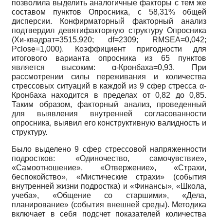
позволила выделить аналогичные факторы с тем же
составом пунктов Опросника, с 58,31% общей
дисперсии. Конфирматорный факторный анализ
подтвердил девятифакторную структуру Опросника
(Хи-квадрат=3515,920; df=2309; RMSEA=0,042;
Pclose=1,000). Коэффициент пригодности для
итогового варианта опросника из 65 пунктов
является высоким: α-Кронбаха=0,93. При
рассмотрении силы переживания и количества
стрессовых ситуаций в каждой из 9 сфер стресса α-
Кронбаха находится в пределах от 0,82 до 0,85.
Таким образом, факторный анализ, проведенный
для выявления внутренней согласованности
опросника, выявил его конструктивную валидность и
структуру.
Было выделено 9 сфер стрессовой напряженности
подростков: «Одиночество, самочувствие»,
«Самоотношение», «Отвержение», «Страхи,
беспокойство», «Мистические страхи» (события
внутренней жизни подростка) и «Финансы», «Школа,
учеба», «Общение со старшими», «Дела,
планирование» (события внешней среды). Методика
включает в себя подсчет показателей количества