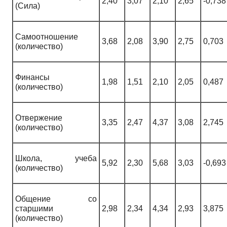
2,40
3,07
2,10
2,65
-0,738
(Сила)
Самоотношение
3,68
2,08
3,90
2,75
0,703
(количество)
Финансы
1,98
1,51
2,10
2,05
0,487
(количество)
Отвержение
3,35
2,47
4,37
3,08
2,745
(количество)
Школа, учеба
5,92
2,30
5,68
3,03
-0,693
(количество)
Общение со
старшими
2,98
2,34
4,34
2,93
3,875
(количество)