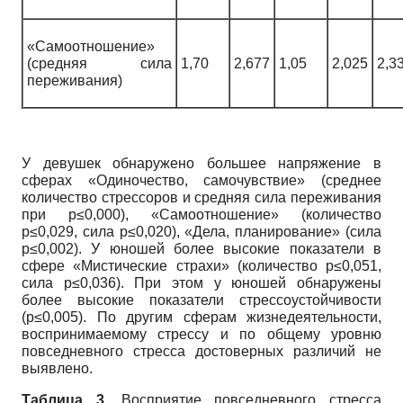
«Самоотношение»
(средняя сила
1,70
2,677
1,05
2,025
2,3
переживания)
У девушек обнаружено большее напряжение в
сферах «Одиночество, самочувствие» (среднее
количество стрессоров и средняя сила переживания
при p≤0,000), «Самоотношение» (количество
p≤0,029, сила p≤0,020), «Дела, планирование» (сила
p≤0,002). У юношей более высокие показатели в
сфере «Мистические страхи» (количество p≤0,051,
сила p≤0,036). При этом у юношей обнаружены
более высокие показатели стрессоустойчивости
(p≤0,005). По другим сферам жизнедеятельности,
воспринимаемому стрессу и по общему уровню
повседневного стресса достоверных различий не
выявлено.
Таблица 3.
Восприятие повседневного стресса