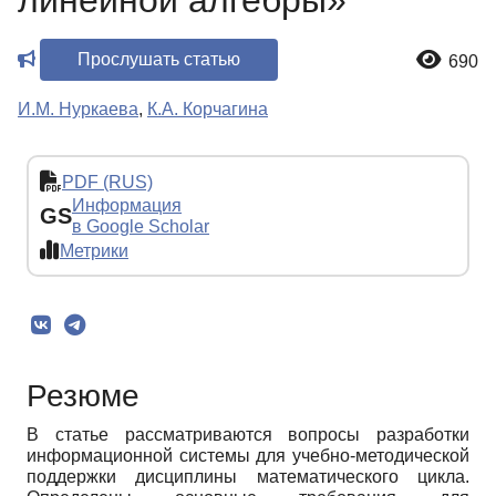
линейной алгебры»
Прослушать статью
690
И.М. Нуркаева
,
К.А. Корчагина
PDF (RUS)
Информация
GS
в Google Scholar
Метрики
Резюме
В статье рассматриваются вопросы разработки
информационной системы для учебно-методической
поддержки дисциплины математического цикла.