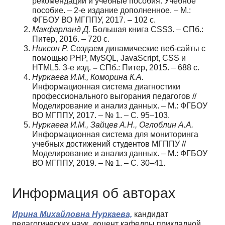
рекомендации и учебные пособия: Учебное
пособие. – 2-е издание дополненное. – М.:
ФГБОУ ВО МГППУ, 2017. – 102 с.
Макфарланд Д
.
Большая книга CSS3. – СПб.:
Питер, 2016. – 720 с.
Никсон Р
.
Создаем динамические веб-сайты с
помощью PHP, MySQL, JavaScript, CSS и
HTML5. 3-е изд.
–
СПб.: Питер, 2015. – 688 с.
Нуркаева И
.М., Коморина К.А.
Информационная система диагностики
профессионального выгорания педагогов //
Моделирование и анализ данных. – М.: ФГБОУ
ВО МГППУ, 2017. – № 1. – С. 95–103.
Нуркаева И
.М., Зайцев А.Н., Оглоблин А.А.
Информационная система для мониторинга
учебных достижений студентов МГППУ //
Моделирование и анализ данных. – М.: ФГБОУ
ВО МГППУ, 2019. – № 1. – С. 30–41.
Информация об авторах
Ирина Михайловна Нуркаева,
кандидат
педагогических наук, доцент кафедры прикладной