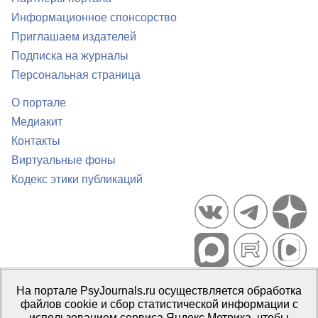
Информационное спонсорство
Приглашаем издателей
Подписка на журналы
Персональная страница
О портале
Медиакит
Контакты
Виртуальные фоны
Кодекс этики публикаций
Портал психологических изданий PsyJournals.ru, 2007–2026
На портале PsyJournals.ru осуществляется обработка
Правила использования материалов
файлов cookie и сбор статистической информации с
Свидетельство регистрации СМИ
Эл № ФС77-66447 от 14 июля
использованием сервиса Яндекс.Метрика, чтобы