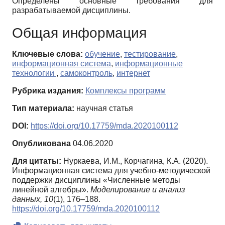
Определены основные требования для
разрабатываемой дисциплины.
Общая информация
Ключевые слова:
обучение
,
тестирование
,
информационная система
,
информационные
технологии
,
самоконтроль
,
интернет
Рубрика издания:
Комплексы программ
Тип материала:
научная статья
DOI:
https://doi.org/10.17759/mda.2020100112
Опубликована
04.06.2020
Для цитаты:
Нуркаева, И.М., Корчагина, К.А. (2020).
Информационная система для учебно-методической
поддержки дисциплины «Численные методы
линейной алгебры».
Моделирование и анализ
данных,
10
(1), 176–188.
https://doi.org/10.17759/mda.2020100112