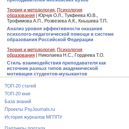
Теория и методология
,
Психология
образования
|
Юрчук О.Л., Тукфеева Ю.В.,
Трофимова А.П., Розвезева А.К., Кнышева Т.П.
Анализ уровня эффективности оказания
психолого-педагогической помощи в системе
образования Российской Федерации
Теория и методология
,
Психология
образования
|
Николаева Н.С., Гордеева Т.О.
Стиль взаимодействия преподавателя как
источник разных типов академической
мотивации студентов-музыкантов
ТОП-20 статей
ТОП-20 книг
База знаний
Проекты PsyJournals.ru
История журналов МГППУ
Партнеры портала