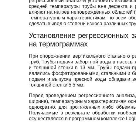
регрессионный анализ и установить взаимос
средней температуры трубы вне дефекта и 
влияют на нагрев неповрежденных областей (T
температурным характеристикам, по всем обс
сделать вывод о степени износа различных тр
Установление регрессионных 
на термограммах
При опорожнении вертикального стального ре
труб. Трубы подачи забортной воды в насос
и толщиной стенки в 13 мм. Трубы подачи п
являлись фосфатированными, стальными и бе
подачи и выпуска пресной воды обладали в
толщиной стенки 5,5 мм.
Перед проведением регрессионного анализа,
ширине), температурным характеристикам осн
однократно, для протяженных либо объемны
Получаемые в результате обработки изобра
осуществлялся в программном комплексе Logi