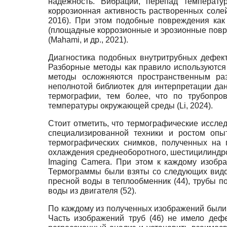
надежность. Вибрации, перепад температу
коррозионная активность растворенных солей
2016). При этом подобные повреждения как
(площадные коррозионные и эрозионные повре
(Mahami, и др., 2021).
Диагностика подобных внутритрубных дефект
Разборные методы как правило используются р
методы осложняются пространственным раз
неполнотой библиотек для интерпретации данн
термографии, тем более, что по трубопров
температуры окружающей среды (Li, 2024).
Стоит отметить, что термографические иссле
специализированной техники и ростом опы
термографических снимков, полученных на г
охлаждения среднеоборотного, шестицилиндро
Imaging Camera. При этом к каждому изобр
Термограммы были взяты со следующих видов 
пресной воды в теплообменник (44), трубы по
воды из двигателя (52).
По каждому из полученных изображений были
Часть изображений труб (46) не имело деф