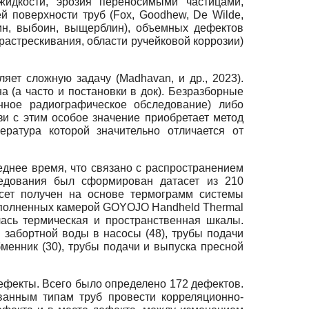
жидкости, эрозия переносимыми частицами,
й поверхности труб (Fox, Goodhew, De Wilde,
ин, выбоин, выщерблин), объемных дефектов
астрескивания, области ручейковой коррозии)
ет сложную задачу (Madhavan, и др., 2023).
а (а часто и постановки в док). Безразборные
нное радиографическое обследование) либо
язи с этим особое значение приобретает метод
ература которой значительно отличается от
еднее время, что связано с распространением
ледования был сформирован датасет из 210
тасет получен на основе термограмм системы
выполненных камерой GOYOJO Handheld Thermal
ась термическая и пространственная шкалы.
 забортной воды в насосы (48), трубы подачи
бменник (30), трубы подачи и выпуска пресной
фекты. Всего было определено 172 дефектов.
ванным типам труб провести корреляционно-