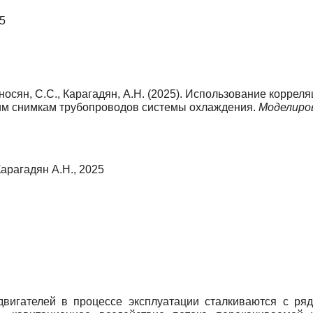
5
аносян, С.С., Карагадян, А.Н. (2025). Использование корре
им снимкам трубопроводов системы охлаждения.
Моделиров
арагадян А.Н., 2025
вигателей в процессе эксплуатации сталкиваются с ря