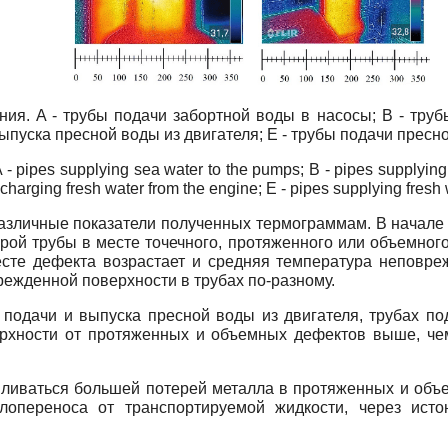
ия. A - трубы подачи забортной воды в насосы; B - труб
выпуска пресной воды из двигателя; E - трубы подачи прес
- pipes supplying sea water to the pumps; B - pipes supplying 
charging fresh water from the engine; E - pipes supplying fresh
различные показатели полученных термограммам. В начале
ой трубы в месте точечного, протяженного или объемного
есте дефекта возрастает и средняя температура неповре
режденной поверхности в трубах по-разному.
х подачи и выпуска пресной воды из двигателя, трубах п
рхности от протяженных и объемных дефектов выше, чем
вливаться большей потерей металла в протяженных и объе
плопереноса от транспортируемой жидкости, через ист