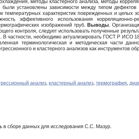
охлаждения, методы кластерного анализа, методы коррел
е были установлены зависимости между типом дефектов 
м температурных характеристик поврежденных и целых зо
жность эффективного использования корреляционно-ре
ермографических изображений труб.
Выводы
. Организац
щего контроля, следует использовать полученные результ
 В частности, необходимо актуализировать ГОСТ Р ИСО 184
ленная терминологическая и методическая части данно
грессионного и кластерного анализов как инструментов об
грессионный анализ
,
кластерный анализ
,
термография
,
диа
 в сборе данных для исследования С.С. Мазур.