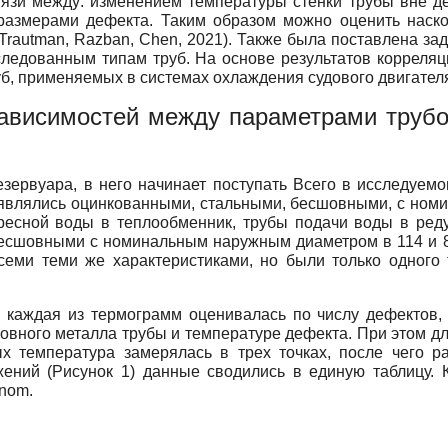
вязи между: изменением температуры стенки трубы вне д
размерами дефекта. Таким образом можно оценить наскол
rautman, Razban, Chen, 2021). Также была поставлена за
ледованным типам труб. На основе результатов корреляц
уб, применяемых в системах охлаждения судового двигател
зависимостей между параметрами труб
зервуара, в него начинает поступать Всего в исследуем
ы являлись оцинкованными, стальными, бесшовными, с ном
ресной воды в теплообменник, трубы подачи воды в реду
сшовными с номинальным наружным диаметром в 114 и 89 
семи теми же характеристиками, но были только одного
 каждая из термограмм оценивалась по числу дефектов, 
овного металла трубы и температуре дефекта. При этом д
х температура замерялась в трех точках, после чего ра
жений (Рисунок 1) данные сводились в единую таблицу. 
nom.