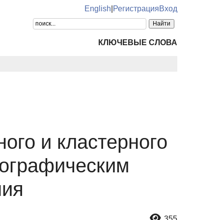
English
|
Регистрация
Вход
КЛЮЧЕВЫЕ СЛОВА
ого и кластерного
мографическим
ния
355