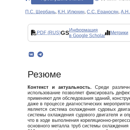
П.С. Щербань
,
К.Н. Илюхин
,
С.С. Ераносян
,
А.Н
Информация
GS
PDF (RUS)
Метрики
в Google Scholar
Резюме
Контекст и актуальность.
Среди различн
использование позволяет фиксировать дефек
применяют для обследования зданий, констру
даже в процессе диагностических мероприятий
является система охлаждения судовых двиг
системы охлаждения судового двигателя и о
что в ходе выполнения кореляционно-регресс
основного металла труб системы охлаждения 