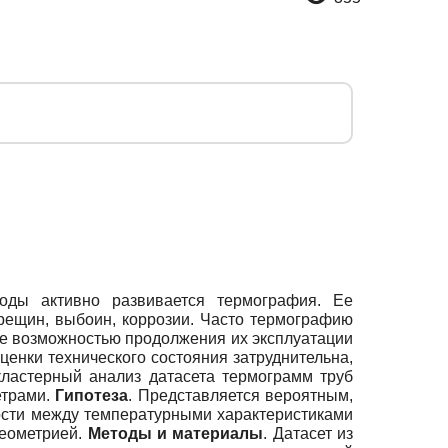
оды активно развивается термография. Ее
рещин, выбоин, коррозии. Часто термографию
ле возможностью продолжения их эксплуатации
ценки технического состояния затруднительна,
кластерный анализ датасета термограмм труб
етрами.
Гипотеза
. Представляется вероятным,
мости между температурными характеристиками
геометрией.
Методы и материалы
. Датасет из