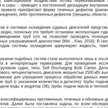
р, кавитационное воздействие потока перекачиваемой 
 и серы – приводят к постепенной деградации внутренне
 правило приобретают форму точечных дефектов (раков
ждения), либо протяженных дефектов (трещины, области р
ов в системах охлаждения судовых двигателей представля
едко, поскольку это требует остановки эксплуатации судн
мещением труб (что не позволяет проводить полноце
ых ультразвуковой диагностики (Wei , Xiao, 2016). В св
одам системы охлаждения циркулирует жидкость, темп
дования подобных систем стали выполняться лишь в посл
та в интерпретации термограмм. Для проведения исс
рузовом судне, типа: Self Discharging Bulk Carrier. Да
вого, четырехтактного, двигателя, мощностью 2500 кВт. 
ажению для упрощения процесса обработки данных имел
труб (с указанием количества в датасете): трубы подачи
дачи воды в редуктор (36), трубы подачи масла в теплоо
 классифицированы протяженные, точечные и объемные де
ектов. Далее была поставлена задача, по всем обследо