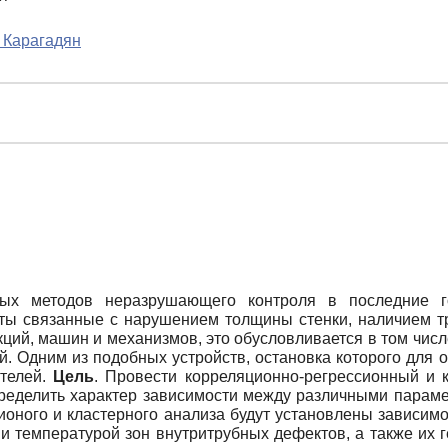
. Карагадян
ых методов неразрушающего контроля в последние г
ты связанные с нарушением толщины стенки, наличием т
кций, машин и механизмов, это обусловливается в том чис
. Одним из подобных устройств, остановка которого для о
ателей.
Цель
. Провести корреляционно-регрессионный и 
пределить характер зависимости между различными парам
ионого и кластерного анализа будут установлены зависи
и температурой зон внутритрубных дефектов, а также их 