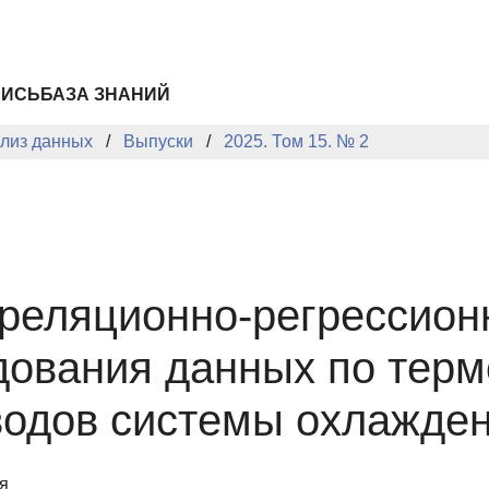
ПИСЬ
БАЗА ЗНАНИЙ
лиз данных
Выпуски
2025. Том 15. № 2
реляционно-регрессионн
дования данных по тер
водов системы охлажде
я