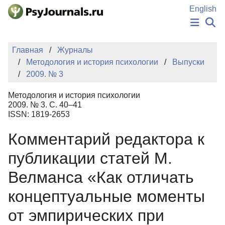
Перейти к основному содержанию
English
НОВОСТИ
Главная
Журналы
ИЗДАНИЯ
Методология и история психологии
Выпуски
АВТОРЫ
2009. № 3
ПОДАТЬ РУКОПИСЬ
БАЗА ЗНАНИЙ
Методология и история психологии
КЛЮЧЕВЫЕ СЛОВА
2009. № 3. С. 40–41
Регистрация
Вход
ISSN: 1819-2653
Комментарий редактора к
публикации статей М.
Велманса «Как отличать
концептуальные моменты
от эмпирических при