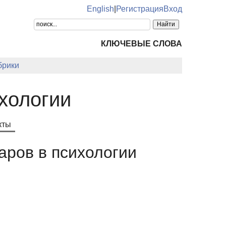
English
|
Регистрация
Вход
КЛЮЧЕВЫЕ СЛОВА
брики
хологии
кты
аров в психологии