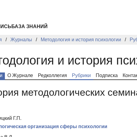
ПИСЬ
БАЗА ЗНАНИЙ
я
Журналы
Методология и история психологии
Ру
одология и история пси
и
О Журнале
Редколлегия
Рубрики
Подписка
Конта
ория методологических семин
цкий Г.П.
логическая организация сферы психологии