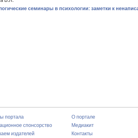
а В.Л.
огические семинары в психологии: заметки к ненапис
ы портала
О портале
ционное спонсорство
Медиакит
аем издателей
Контакты