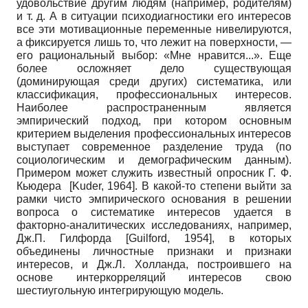
удовольствие другим людям (например, родителям)
и т. д. А в ситуации психодиагностики его интересов
все эти мотивационные переменные нивелируются,
а фиксируется лишь то, что лежит на поверхности, —
его рациональный выбор: «Мне нравится...». Еще
более осложняет дело существующая
(доминирующая среди других) систематика, или
классификация, профессиональных интересов.
Наиболее распространенным является
эмпирический подход, при котором основным
критерием выделения профессиональных интересов
выступает современное разделение труда (по
социологическим и демографическим данным).
Примером может служить известный опросник Г. Ф.
Кьюдера
[
Kuder, 1964
]
. В какой-то степени выйти за
рамки чисто эмпирического основания в решении
вопроса о систематике интересов удается в
факторно-аналитических исследованиях, например,
Дж.П. Гилфорда
[
Guilford, 1954
]
, в которых
объединены личностные признаки и признаки
интересов, и Дж.Л. Холланда, построившего на
основе интеркорреляций интересов свою
шестиугольную интегрирующую модель.