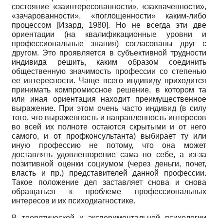
состояние «заинтересованности», «захваченности»,
«зачарованности», «поглощенности» каким-либо
процессом
[
Изард, 1980
]
. Но не всегда эти две
ориентации (на квалификационные уровни и
профессиональные знания) согласованы друг с
другом. Это проявляется в субъективной трудности
индивида решить, каким образом соединить
общественную значимость профессии со степенью
ее интересности. Чаще всего индивиду приходится
принимать компромиссное решение, в котором та
или иная ориентация находит преимущественное
выражение. При этом очень часто индивид (в силу
того, что выраженность и направленность интересов
во всей их полноте остаются скрытыми и от него
самого, и от профконсультанта) выбирает ту или
иную профессию не потому, что она может
доставлять удовлетворение сама по себе, а из-за
позитивной оценки социумом (через деньги, почет,
власть и пр.) представителей данной профессии.
Такое положение дел заставляет снова и снова
обращаться к проблеме профессиональных
интересов и их психодиагностике.
В теоретической и экспериментальной психологии