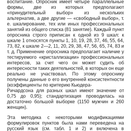
воспитание. Опросник имеет четыре параллельные
формы, две из которых предполагают
«принудительный выбор» из нескольких
альтернатив, а две другие — «свободный выбор», т.
е. шкалирование, тех или иных профессиональных
занятий из общего списка (81 занятие). Каждый пункт
опросника строго приписан к одной из 9 шкал: к
шкале 1 относятся пункты 1, 10, 19, 28, 37, 46, 55, 64,
73, 82, к шкале 2—2, 11, 20, 29, 38, 47, 56, 65, 74, 83 и
т. д. Применение опросника предполагает наличие у
тестируемого «кристаллизации» профессиональных
интересов, за счет чего он может судить об
интересности таких деятельностей, в которых он еще
реально не участвовал. По этому опроснику
получены данные о его внутренней консистентности
(коэффициенты по критерию Кьюдера-
Ричардсона для разных шкал имеют значение от
0,75 до 0,95); стандартизация проводилась на
достаточно большой выборке (1150 мужчин и 260
женщин).
Эта методика с некоторыми модификациями
формулировок пунктов была нами переведена на
русский язык (см. табл. 1 и 2) и включена в