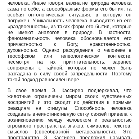
человека. Иначе говоря, важна не природа человека
сама по себе, а своеобразные формы его бытия, та
особая онтологическая ситуация, в которую он
погружен. Уникальность человека выводится из его
«раздвоенности», из таких форм его бытия, которые
не имеют аналогов в природе. В частности,
феноменальность человека обосновывается его
причастностью к Богу, нравственностью,
духовностью. Однако рассуждения о человеке в
теософском или телеологическом контексте,
несмотря на их притягательность, заранее
сопряжены с тайной, которая не может быть
разгадана в силу своей запредельности. Поэтому
такой подход равносилен вере.
В свое время Э. Кассирер подчеркивал, что
животные ограничены миром своих чувственных
восприятий и это сводит их действия к прямым
реакциям на стимулы. Способность человека
создавать внеинстинктивную сетку связей привела к
возникновению между человеком и реальностью
огромного пространства знаков, символов, текстов,
смыслов (своеобразной метареальности). Это
пространство Э. Кассирер предложил называть