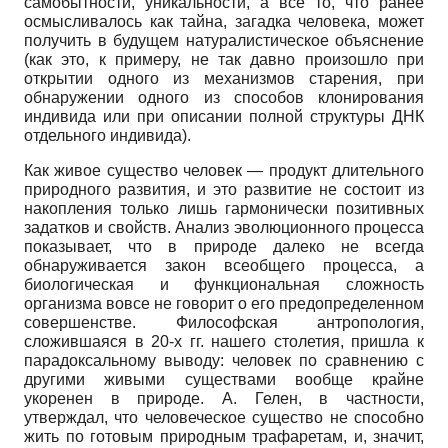
самобытности, уникальности, а все то, что ранее
осмысливалось как тайна, загадка человека, может
получить в будущем натуралистическое объяснение
(как это, к примеру, не так давно произошло при
открытии одного из механизмов старения, при
обнаружении одного из способов клонирования
индивида или при описании полной структуры ДНК
отдельного индивида).
Как живое существо человек — продукт длительного
природного развития, и это развитие не состоит из
накопления только лишь гармонически позитивных
задатков и свойств. Анализ эволюционного процесса
показывает, что в природе далеко не всегда
обнаруживается закон всеобщего процесса, а
биологическая и функциональная сложность
организма вовсе не говорит о его предопределенном
совершенстве. Философская антропология,
сложившаяся в 20-х гг. нашего столетия, пришла к
парадоксальному выводу: человек по сравнению с
другими живыми существами вообще крайне
укоренен в природе. А. Гелен, в частности,
утверждал, что человеческое существо не способно
жить по готовым природным трафаретам, и, значит,