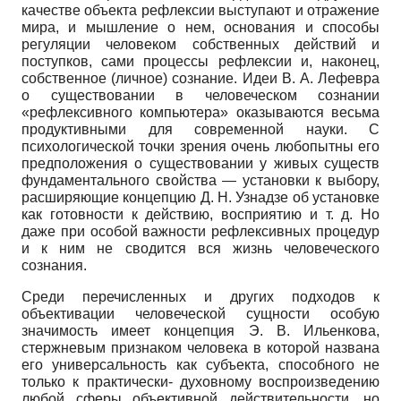
качестве объекта рефлексии выступают и отражение
мира, и мышление о нем, основания и способы
регуляции человеком собственных действий и
поступков, сами процессы рефлексии и, наконец,
собственное (личное) сознание. Идеи В. А. Лефевра
о существовании в человеческом сознании
«рефлексивного компьютера» оказываются весьма
продуктивными для современной науки. С
психологической точки зрения очень любопытны его
предположения о существовании у живых существ
фундаментального свойства — установки к выбору,
расширяющие концепцию Д. Н. Узнадзе об установке
как готовности к действию, восприятию и т. д. Но
даже при особой важности рефлексивных процедур
и к ним не сводится вся жизнь человеческого
сознания.
Среди перечисленных и других подходов к
объективации человеческой сущности особую
значимость имеет концепция Э. В. Ильенкова,
стержневым признаком человека в которой названа
его универсальность как субъекта, способного не
только к практически- духовному воспроизведению
любой сферы объективной действительности, но