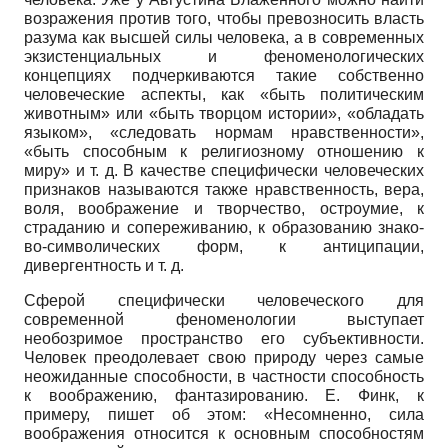
возражения против того, чтобы превозносить власть
разума как высшей силы человека, а в современных
экзистенциальных и феноменологических
концепциях подчеркиваются такие собственно
человеческие аспекты, как «быть политическим
животным» или «быть творцом истории», «обладать
языком», «следовать нормам нравственности»,
«быть способным к религиозному отношению к
миру» и т. д. В качестве специфически человеческих
признаков называются также нравственность, вера,
воля, воображение и творчество, остроумие, к
страданию и сопереживанию, к образованию знако­
во-символических форм, к антиципации,
дивергентность и т. д.
Сферой специфически человеческого для
современной феноменологии выступает
необозримое пространство его субъективности.
Человек преодолевает свою природу через самые
неожиданные способности, в частности способность
к воображению, фантазированию. Е. Финк, к
примеру, пишет об этом: «Несомненно, сила
воображения относится к основным способностям