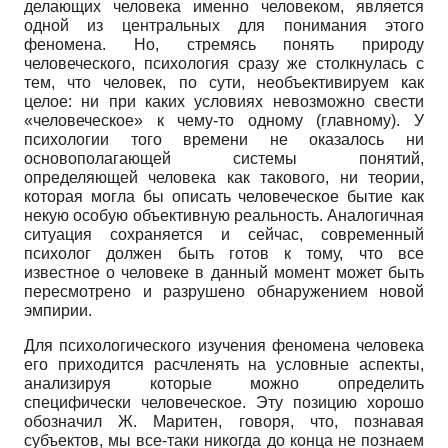
делающих человека именно человеком, является
одной из центральных для понимания этого
феномена. Но, стремясь понять природу
человеческого, психология сразу же столкнулась с
тем, что человек, по сути, необъективируем как
целое: ни при каких условиях невозможно свести
«человеческое» к чему-то одному (главному). У
психологии того времени не оказалось ни
основополагающей системы понятий,
определяющей человека как такового, ни теории,
которая могла бы описать человеческое бытие как
некую особую объективную реальность. Аналогичная
ситуация сохраняется и сейчас, современный
психолог должен быть готов к тому, что все
известное о человеке в данный момент может быть
пересмотрено и разрушено обнаружением новой
эмпирии.
Для психологического изучения феномена человека
его приходится расчленять на условные аспекты,
анализируя которые можно определить
специфически человеческое. Эту позицию хорошо
обозначил Ж. Маритен, говоря, что, познавая
субъектов, мы все-таки никогда до конца не познаем