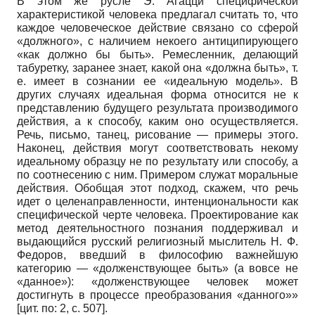
В этом же русле Э. Агацци специфической
характеристикой человека предлагал считать то, что
каждое человеческое действие связано со сферой
«должного», с наличием некоего антиципирующего
«как должно бы быть». Ремесленник, делающий
табуретку, заранее знает, какой она «должна быть», т.
е. имеет в сознании ее «идеальную модель». В
других случаях идеальная форма относится не к
представлению будущего результата производимого
действия, а к способу, каким оно осуществляется.
Речь, письмо, танец, рисование — примеры этого.
Наконец, действия могут соответствовать некому
идеальному образцу не по результату или способу, а
по соотнесению с ним. Примером служат моральные
действия. Обобщая этот подход, скажем, что речь
идет о целенаправленности, интенциональности как
специфической черте человека. Проектирование как
метод деятельностного познания поддерживал и
выдающийся русский религиозный мыслитель Н. Ф.
Федоров, введший в философию важнейшую
категорию — «долженствующее быть» (а вовсе не
«данное»): «долженствующее человек может
достигнуть в процессе преобразования «данного»»
[цит. по: 2, с. 507].