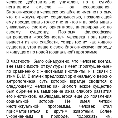
человек действительно уникален, но в сугубо
негативном смысле — он несовершенен.
Биологическое в человеке ослаблено именно потому,
что он «окультурен» социальностью, позволяющей
ему преодолевать голос инстинктов и вырабатывать
уникальную систему ориентиров, внеприродных по
своему существу. Поэтому философские
антропологи «особенность» человека попытались
вывести из его слабости, «открытости» как живого
существа, утратившего свою биологическую природу
и живущего по новой (социальной) программе.
В частности, было обнаружено, что человек всегда,
вне зависимости от культуры имеет «приглушенные»
по сравнению с животными инстинкты, и в связи с
этим В. М. Вильчек предложил оригинальную версию
антропогенеза, суть которой вкратце сводится к
следующему. Человек как биологическое существо
был обречен на вымирание из-за слабого развития
его инстинктов, наблюдавшегося еще до появления
социальной истории. Не имея четкой
инстинктуальной программы, человек стал
присматриваться к другим животным, более
укорененным в природе, подражать им,