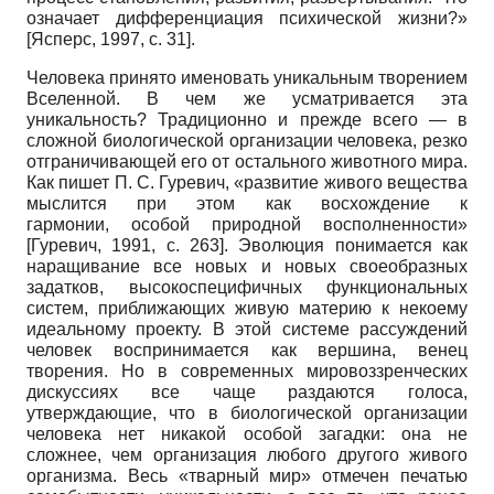
означает дифференциация психической жизни?»
[
Ясперс, 1997
, с. 31]
.
Человека принято именовать уникальным творением
Вселенной. В чем же усматривается эта
уникальность? Традиционно и прежде всего — в
сложной биологической организации человека, резко
отграничивающей его от остального животного мира.
Как пишет П. С. Гуревич, «развитие живого вещества
мыслится при этом как восхождение к
гармонии, особой природной восполненности»
[
Гуревич, 1991
, с. 263]
. Эволюция понимается как
наращивание все новых и новых своеобразных
задатков, высокоспецифичных функциональных
систем, приближающих живую материю к некоему
идеальному проекту. В этой системе рассуждений
человек воспринимается как вершина, венец
творения. Но в современных мировоззренческих
дискуссиях все чаще раздаются голоса,
утверждающие, что в биологической организации
человека нет никакой особой загадки: она не
сложнее, чем организация любого другого живого
организма. Весь «тварный мир» отмечен печатью