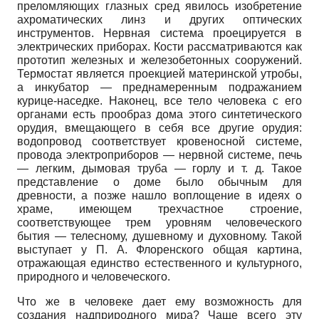
преломляющих глазных сред явилось изобретение
ахроматических линз и других оптических
инструментов. Нервная система проецируется в
электрических приборах. Кости рассматриваются как
прототип железных и железобетонных сооружений.
Термостат является проекцией материнской утробы,
а инкубатор — преднамеренным подражанием
курице-наседке. Наконец, все тело человека с его
органами есть прообраз дома этого синтетического
орудия, вмещающего в себя все другие орудия:
водопровод соответствует кровеносной системе,
провода электроприборов — нервной системе, печь
— легким, дымовая труба — горлу и т. д. Такое
представление о доме было обычным для
древности, а позже нашло воплощение в идеях о
храме, имеющем трехчастное строение,
соответствующее трем уровням человеческого
бытия — телесному, душевному и духовному. Такой
выступает у П. А. Флоренского общая картина,
отражающая единство естественного и культурного,
природного и человеческого.
Что же в человеке дает ему возможность для
создания надприродного мира? Чаще всего эту