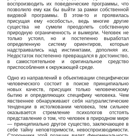
воспроизводить их поведенческие программы, что
позволило ему как бы выйти за рамки собственной
видовой программы. В этом-то и проявилась
присущая ему «особость», ведь многие другие
существа не сумели преодолеть собственную
природную ограниченность и вымерли. Человек не
только устоял, но и постепенно выработал
определенную систему ориентиров, которые
надстраивались над инстинктами, дополняя их.
Недостаток постепенно превращался в достоинство,
в самостоятельное и оригинальное средство
приспособления к окружающей среде.
Одно из направлений в объективации специфически
человеческого состоит в поиске принципиально
новых качеств, присущих только человеческому
бытию и определяющих специфику человека. Чем
явственнее обнаруживают себя натуралистические
тенденции в истолковании человека, тем сильнее
оказывается стремление психологов отстоять
представление о том, что человек в природном мире
— принципиально другое существо, заключающее в
себе тайну неповторимости, невоспроизводимости.
Сторонники этой позиции видят феноменальность