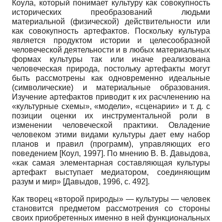
Коула, который понимает культуру как совокупность
исторических преобразований людьми
материальной (физической) действительности или
как совокупность артефактов. Поскольку культура
является продуктом истории и целесообразной
человеческой деятельности и в любых материальных
формах культуры так или иначе реализована
человеческая природа, постольку артефакты могут
быть рассмотрены как одновременно идеальные
(символические) и материальные образования.
Изучение артефактов приводит к их расчленению на
«культурные схемы», «модели», «сценарии» и т. д. с
позиции оценки их инструментальной роли в
изменении человеческой практики. Овладение
человеком этими видами культуры дает ему набор
планов и правил (программ), управляющих его
поведением
[
Коул, 1997
]
. По мнению В. В. Давыдова,
«как самая элементарная составляющая культуры
артефакт выступает медиатором, соединяющим
разум и мир»
[
Давыдов, 1996
, с. 492]
.
Как творец «второй природы» — культуры — человек
становится предметом рассмотрения со стороны
своих приобретенных именно в ней функциональных