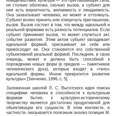
Мандельштама, культура — это приглашающая сила,
не столько оболочка, сколько вызов, а субъект для
нее есть вероятность, желаемость и ожидаемость.
Она захватывает человека, но может и оттолкнуть.
Субъект волен принять или отвергнуть приглашение,
вызов. Вызов состоит в том, что между идеальной и
реальной формами есть разность потенциалов. Если
субъект принимает вызов, то может случиться акт,
событие развития. Этим актом субъект овладевает
идеальной формой, присваивает ее себе или
превосходит ее. Она становится его собственной
субъективной реальной формой. Последняя, в свою
очередь, может и должна быть способной к
порождению новых форм (в пределе — памятников
человеческого духа), которые входят в «тело»
идеальной формы. Иначе прекратится развитие
культуры»
[
Зинченко, 1996
, с. 5]
.
Заложенная школой Л. С. Выготского идея поиска
специфики человека в способности к культурным
формам бытия, к культурно-историческому
творчеству является достаточно продуктивной для
объективации его сущности. В этом контексте, в
частности, оказывается полезным анализ позиции М.