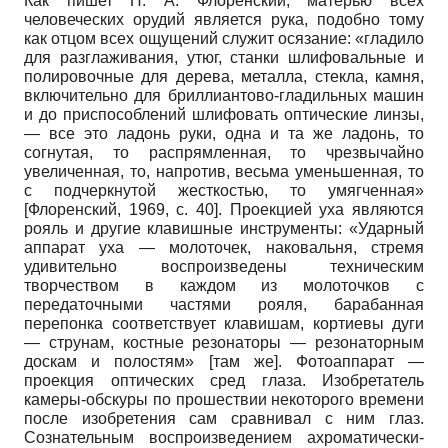
Как пишет П. А. Флоренский, матерью всех
человеческих орудий является рука, подобно тому
как отцом всех ощущений служит осязание: «гладило
для разглаживания, утюг, станки шлифовальные и
полировочные для дерева, металла, стекла, камня,
включительно для бриллиантово-гладильных машин
и до приспособлений шлифовать оптические линзы,
— все это ладонь руки, одна и та же ладонь, то
согнутая, то распрямленная, то чрезвычайно
увеличенная, то, напротив, весьма уменьшенная, то
с подчеркнутой жесткостью, то умягченная»
[
Флоренский, 1969
, с. 40]
. Проекцией уха являются
рояль и другие клавишные инструменты: «Ударный
аппарат уха — молоточек, наковальня, стремя
удивительно воспроизведены техническим
творчеством в каждом из молоточков с
передаточными частями рояля, барабанная
перепонка соответствует клавишам, кортиевы дуги
— струнам, костные резонаторы — резонаторным
доскам и полостям» [там же]. Фотоаппарат —
проекция оптических сред глаза. Изобретатель
камеры-обскуры по прошествии некоторого времени
после изобретения сам сравнивал с ним глаз.
Сознательным воспроизведением ахроматически-