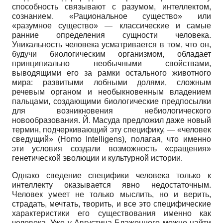
способность связывают с разумом, интеллектом,
сознанием. «Рациональное существо» или
«разумное существо» — классические и самые
ранние определения сущности человека.
Уникальность человека усматривается в том, что он,
будучи биологическим организмом, обладает
принципиально необычными свойствами,
выводящими его за рамки остального животного
мира: развитыми лобными долями, сложным
речевым органом и необыкновенным владением
пальцами, создающими биологические предпосылки
для возникновения небиологического
новообразования. Й. Масуда предложил даже новый
термин, подчеркивающий эту специфику, — «человек
сведущий»
(Homo Intelligens),
полагая, что именно
эти условия создали возможность «сращения»
генетической эволюции и культурной истории.
Однако сведение специфики человека только к
интеллекту оказывается явно недостаточным.
Человек умеет не только мыслить, но и верить,
страдать, мечтать, творить, и все это специфические
характеристики его существования именно как
человека. Уже у Авгу­стина Блаженного можно найти