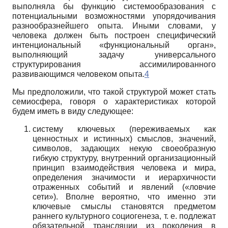
выполняла бы функцию системообразования с
потенциальными возможностями упорядочивания
разнообразнейшего опыта. Иными словами, у
человека должен быть построен специфический
интенциональный «функциональный орган»,
выполняющий задачу универсального
структурирования ассимилированного
развивающимся человеком опыта.
4
Мы предположили, что такой структурой может стать
семиосфера, говоря о характеристиках которой
будем иметь в виду следующее:
систему ключевых (переживаемых как
ценностных и истинных) смыслов, значений,
символов, задающих некую своеобразную
гибкую структуру, внутренний организационный
принцип взаимодействия человека и мира,
определения значимости и иерархичности
отраженных событий и явлений («ловчие
сети»). Вполне вероятно, что именно эти
ключевые смыслы становятся предметом
раннего культурного социогенеза, т. е. подлежат
обязательной трансляции из поколения в