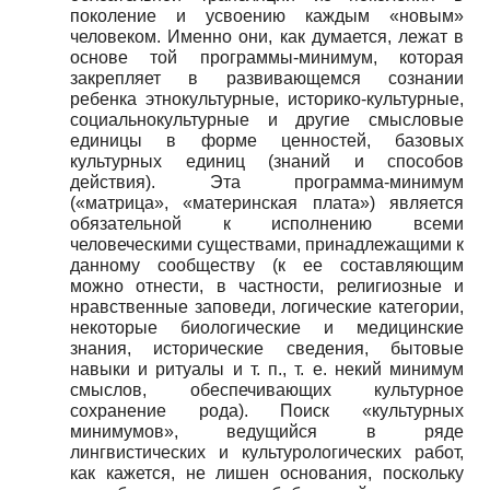
поколение и усвоению каждым «новым»
человеком. Именно они, как думается, лежат в
основе той программы-минимум, которая
закрепляет в развивающемся сознании
ребенка этнокультурные, историко-культурные,
социально­культурные и другие смысловые
единицы в форме ценностей, базовых
культурных единиц (знаний и способов
действия). Эта программа-минимум
(«матрица», «материнская плата») является
обязательной к исполнению всеми
человеческими существами, принадлежащими к
данному сообществу (к ее составляющим
можно отнести, в частности, религиозные и
нравственные заповеди, логические категории,
некоторые биологические и медицинские
знания, исторические сведения, бытовые
навыки и ритуалы и т. п., т. е. некий минимум
смыслов, обеспечивающих культурное
сохранение рода). Поиск «культурных
минимумов», ведущийся в ряде
лингвистических и культурологических работ,
как кажется, не лишен основания, поскольку