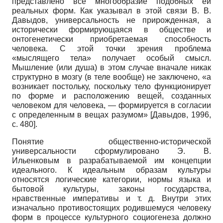
представлено все многообразие подобных ей
реальных форм. Как указывал в этой связи В. В.
Давыдов, универсальность не прирожденная, а
исторически формирующаяся в обществе и
онтогенетически приобретаемая способность
человека. С этой точки зрения проблема
«мыслящего тела» получает особый смысл.
Мышление (или душа) в этом случае вначале никак
структурно в мозгу (в теле вообще) не заключено, «а
возникает постольку, поскольку тело функционирует
по форме и расположению вещей, созданных
человеком для человека, — формируется в согласии
с определенным в вещах разумом»
[
Давыдов, 1996
,
с. 480]
.
Понятие общественно-исторической
универсальности сформулировано Э. В.
Ильенковым в разрабатываемой им концепции
идеального. К идеальным образам культуры
относятся логические категории, нормы языка и
бытовой культуры, законы государства,
нравственные императивы и т. д. Внутри этих
изначально противостоящих родившемуся человеку
форм в процессе культурного социогенеза должно