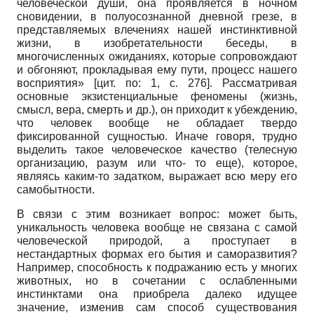
человеческой души, она проявляется в ночном
сновидении, в полу­осознанной дневной грезе, в
представляемых влечениях нашей инстинктивной
жизни, в изобретательности беседы, в
многочисленных ожиданиях, которые сопровождают
и обгоняют, прокладывая ему пути, процесс нашего
восприятия» [цит. по: 1, с. 276]. Рассматривая
основные экзистенциальные феномены (жизнь,
смысл, вера, смерть и др.), он приходит к убеждению,
что человек вообще не обладает твердо
фиксированной сущностью. Иначе говоря, трудно
выделить такое человеческое качество (телесную
организацию, разум или что- то еще), которое,
являясь каким-то задатком, выражает всю меру его
самобытности.
В связи с этим возникает вопрос: может быть,
уникальность человека вообще не связана с самой
человеческой природой, а проступает в
нестандартных формах его бытия и саморазвития?
Например, способность к подражанию есть у многих
животных, но в сочетании с ослабленными
инстинктами она приобрела далеко идущее
значение, изменив сам способ существования