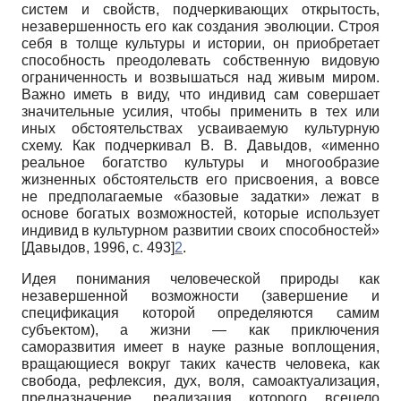
систем и свойств, подчеркивающих открытость,
незавершенность его как создания эволюции. Строя
себя в толще культуры и истории, он приобретает
способность преодолевать собственную видовую
ограниченность и возвышаться над живым миром.
Важно иметь в виду, что индивид сам совершает
значительные усилия, чтобы применить в тех или
иных обстоятельствах усваиваемую культурную
схему. Как подчеркивал В. В. Давыдов, «именно
реальное богатство культуры и многообразие
жизненных обстоятельств его присвоения, а вовсе
не предполагаемые «базовые задатки» лежат в
основе богатых возможностей, которые использует
индивид в культурном развитии своих способностей»
[
Давыдов, 1996
, с. 493]
2
.
Идея понимания человеческой природы как
незавершенной возможности (завершение и
спецификация которой определяются самим
субъектом), а жизни — как приключения
саморазвития имеет в науке разные воплощения,
вращающиеся вокруг таких качеств человека, как
свобода, рефлексия, дух, воля, самоактуализация,
предназначение, реализация которого всецело