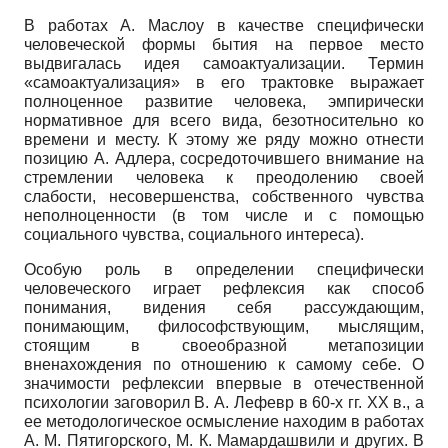
В работах А. Маслоу в качестве специфически
человеческой формы бытия на первое место
выдвигалась идея самоактуализации. Термин
«самоактуализация» в его трактовке выражает
полноценное развитие человека, эмпирически
нормативное для всего вида, безотносительно ко
времени и месту. К этому же ряду можно отнести
позицию А. Адлера, сосредоточившего внимание на
стремлении человека к преодолению своей
слабости, несовершенства, собственного чувства
неполноценности (в том числе и с помощью
социального чувства, социального интереса).
Особую роль в определении специфически
человеческого играет рефлексия как способ
понимания, видения себя рассуждающим,
понимающим, философствующим, мыслящим,
стоящим в своеобразной метапозиции
вненахождения по отношению к самому себе. О
значимости рефлексии впервые в отечественной
психологии заговорил В. А. Лефевр в 60-х гг.
XX
в., а
ее методологическое осмысление находим в работах
А. М. Пятигорского, М. К. Мамардашвили и других. В