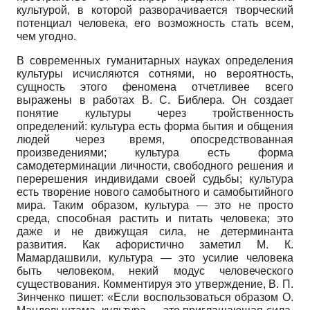
культурой, в которой разворачивается творческий
потенциал человека, его возможность стать всем,
чем угодно.
В современных гуманитарных науках определения
культуры исчисляются сотнями, но вероятность,
сущность этого феномена отчетливее всего
выражены в работах В. С. Библера. Он создает
понятие культуры через тройственность
определений: культура есть форма бытия и общения
людей через время, опосредствованная
произведениями; культура есть форма
самодетерминации личности, свободного решения и
перерешения индивидами своей судьбы; культура
есть творение нового самобытного и самобытийного
мира. Таким образом, культура — это не просто
среда, способная растить и питать человека; это
даже и не движущая сила, не детерминанта
развития. Как афористично заметил М. К.
Мамардашвили, культура — это усилие человека
быть человеком, некий модус человеческого
существования. Комментируя это утверждение, В. П.
Зинченко пишет: «Если воспользоваться образом О.