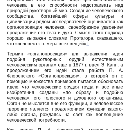
человека в его способности надстраивать над
природой рукотворный мир. Создание человеческого
сообщества, богатейшей сферы культуры и
цивилизации рядом исследователей оценивается как
органопроекция человека, своеобразное удвоение/
продолжение его тела и духа. Смысл этого подхода
хорошо выражен словами Протаго­ра, сказавшего,
что «человек есть мера всех вещей»
1
.
Термин «органопроекция» для выражения идеи
подобия рукотворных орудий естественным
человеческим органам еще в 1877 г. ввел Э. Капп, а
продолжением его идей стала работа П. А.
Флоренского «Органопроекция», в которой он с
помощью множества примеров пытался обосновать
идею, что человеческие орудия труда и все иные
изобретения созданы «по образу и подобию
человека», его телесного и духовного организма.
Орган не мыслится вне его функции, и человеческое
творение является продолжением функции какого-
либо органа, рождаясь на свет как воплощение
человеческой потребности.