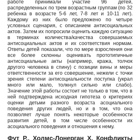
работе принимали участие 96 детей,
распределенных по трем возрастным группам (по 32
ребенка в возрасте 5-6 лет, 7-8 лет и 10-11 лет).
Каждому из них было предложено по четыре
условных сценария, с описанием антисоциальных
актов. Затем их попросили оценить каждую ситуацию
в терминах количества/качества совершаемых
антисоциальных актов и их соответствия нормам.
Ответы детей показали, что по мере взросления они
все более склонны оценивать прототипичные
антисоциальные акты (например, кража, толчок
другого человека в спину) с позиции вины и меры
ответственности за его совершение, нежели с точки
зрения степени антисоциальности поступка (украл
много или мало, толкнул сильно или слабо).
Значение этой работы состоит не только в том, что в
ней подтверждена исходная гипотеза о критериях
оценки детьми разного возраста асоциального
поведения других людей, но и в том, что она
позволяет лучше понять некоторые особенности
развития детей, в том числе особенности их
асоциального поведения и отношения к нему.
Фут Р., Холмс-Лонерган Х. Конфликты