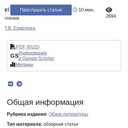
Прослушать статью
10 мин.
2694
чтения
Т.В. Ермолова
PDF (RUS)
Информация
GS
в Google Scholar
Метрики
Общая информация
Рубрика издания:
Обзор литературы
Тип материала:
обзорная статья