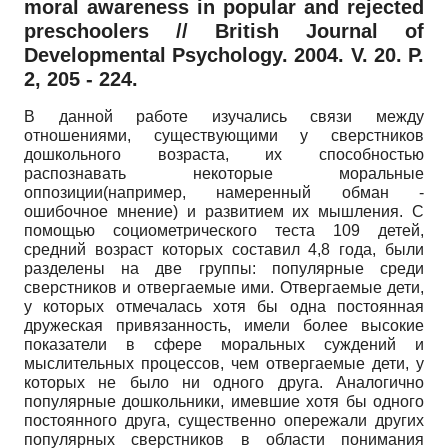
moral awareness in popular and rejected
preschoolers // British Journal of
Developmental Psychology. 2004. V. 20. P.
2, 205 - 224.
В данной работе изучались связи между
отношениями, существующими у сверстников
дошкольного возраста, их способностью
распознавать некоторые моральные
оппозиции(например, намеренный обман -
ошибочное мнение) и развитием их мышления. С
помощью социометрического теста 109 детей,
средний возраст которых составил 4,8 года, были
разделены на две группы: популярные среди
сверстников и отвергаемые ими. Отвергаемые дети,
у которых отмечалась хотя бы одна постоянная
дружеская привязанность, имели более высокие
показатели в сфере моральных суждений и
мыслительных процессов, чем отвергаемые дети, у
которых не было ни одного друга. Аналогично
популярные дошкольники, имевшие хотя бы одного
постоянного друга, существенно опережали других
популярных сверстников в области понимания