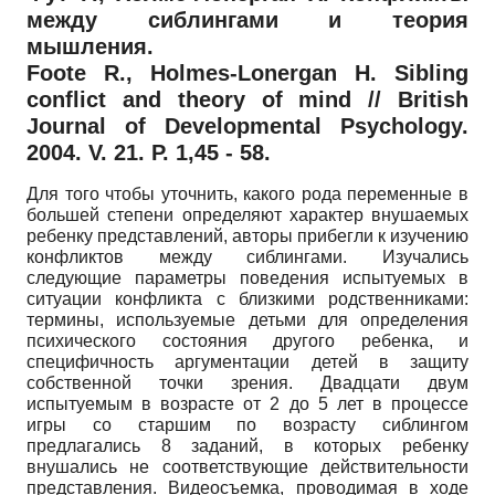
между сиблингами и теория
мышления.
Foote R., Holmes-Lonergan H. Sibling
сonflict and theory of mind // British
Journal of Developmental Psychology.
2004. V. 21. P. 1,45 - 58.
Для того чтобы уточнить, какого рода переменные в
большей степени определяют характер внушаемых
ребенку представлений, авторы прибегли к изучению
конфликтов между сиблингами. Изучались
следующие параметры поведения испытуемых в
ситуации конфликта с близкими родственниками:
термины, используемые детьми для определения
психического состояния другого ребенка, и
специфичность аргументации детей в защиту
собственной точки зрения. Двадцати двум
испытуемым в возрасте от 2 до 5 лет в процессе
игры со старшим по возрасту сиблингом
предлагались 8 заданий, в которых ребенку
внушались не соответствующие действительности
представления. Видеосъемка, проводимая в ходе