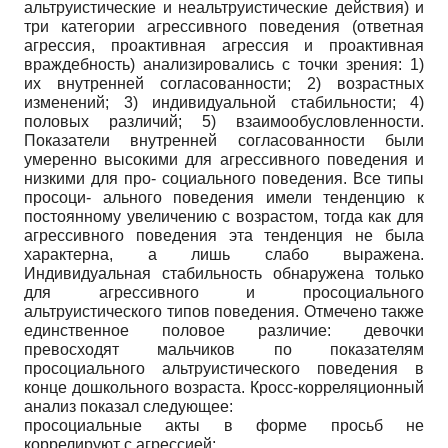
альтруистические и неальтруистические действия) и
три категории агрессивного поведения (ответная
агрессия, проактивная агрессия и проактивная
враждебность) анализировались с точки зрения: 1)
их внутренней согласованности; 2) возрастных
изменений; 3) индивидуальной стабильности; 4)
половых различий; 5) взаимообусловленности.
Показатели внутренней согласованности были
умеренно высокими для агрессивного поведения и
низкими для про- социального поведения. Все типы
просоци- ального поведения имели тенденцию к
постоянному увеличению с возрастом, тогда как для
агрессивного поведения эта тенденция не была
характерна, а лишь слабо выражена.
Индивидуальная стабильность обнаружена только
для агрессивного и просоциального
альтруистического типов поведения. Отмечено также
единственное половое различие: девочки
превосходят мальчиков по показателям
просоциального альтруистического поведения в
конце дошкольного возраста. Кросс-корреляционный
анализ показал следующее:
просоциальные акты в форме просьб не
коррелируют с агрессией;