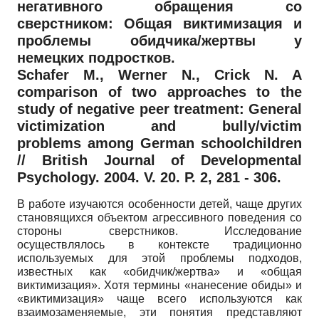
негативного обращения со
сверстником: Общая виктимизация и
проблемы обидчика/жертвы у
немецких подростков.
Schafer M., Werner N., Crick N. A
comparison of two approaches to the
study of negative peer treatment: General
victimization and bully/victim
problems among German schoolchildren
// British Journal of Developmental
Psychology. 2004. V. 20. P. 2, 281 - 306.
В работе изучаются особенности детей, чаще других
становящихся объектом агрессивного поведения со
стороны сверстников. Исследование
осуществлялось в контексте традиционно
используемых для этой проблемы подходов,
известных как «обидчик/жертва» и «общая
виктимизация». Хотя термины «нанесение обиды» и
«виктимизация» чаще всего используются как
взаимозаменяемые, эти понятия представляют