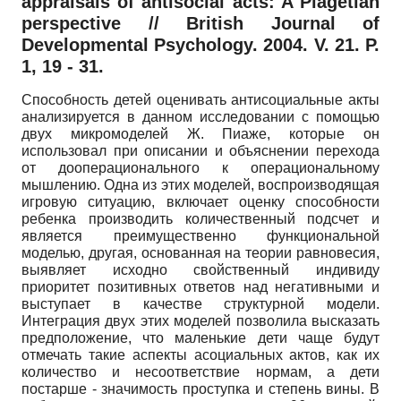
appraisals of antisocial acts: A Piagetian
perspective // British Journal of
Developmental Psychology. 2004. V. 21. P.
1, 19 - 31.
Способность детей оценивать антисоциальные акты
анализируется в данном исследовании с помощью
двух микромоделей Ж. Пиаже, которые он
использовал при описании и объяснении перехода
от дооперационального к операциональному
мышлению. Одна из этих моделей, воспроизводящая
игровую ситуацию, включает оценку способности
ребенка производить количественный подсчет и
является преимущественно функциональной
моделью, другая, основанная на теории равновесия,
выявляет исходно свойственный индивиду
приоритет позитивных ответов над негативными и
выступает в качестве структурной модели.
Интеграция двух этих моделей позволила высказать
предположение, что маленькие дети чаще будут
отмечать такие аспекты асоциальных актов, как их
количество и несоответствие нормам, а дети
постарше - значимость проступка и степень вины. В