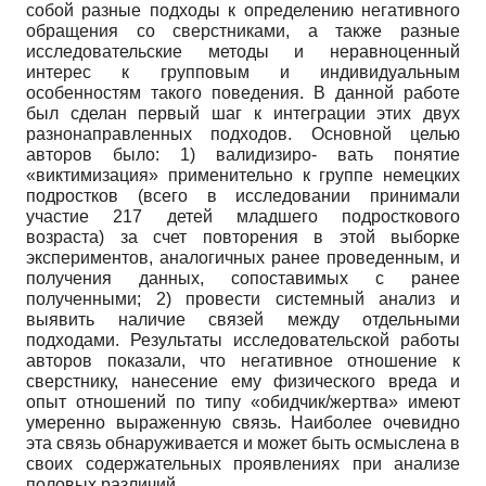
собой разные подходы к определению негативного
обращения со сверстниками, а также разные
исследовательские методы и неравноценный
интерес к групповым и индивидуальным
особенностям такого поведения. В данной работе
был сделан первый шаг к интеграции этих двух
разнонаправленных подходов. Основной целью
авторов было: 1) валидизиро- вать понятие
«виктимизация» применительно к группе немецких
подростков (всего в исследовании принимали
участие 217 детей младшего подросткового
возраста) за счет повторения в этой выборке
экспериментов, аналогичных ранее проведенным, и
получения данных, сопоставимых с ранее
полученными; 2) провести системный анализ и
выявить наличие связей между отдельными
подходами. Результаты исследовательской работы
авторов показали, что негативное отношение к
сверстнику, нанесение ему физического вреда и
опыт отношений по типу «обидчик/жертва» имеют
умеренно выраженную связь. Наиболее очевидно
эта связь обнаруживается и может быть осмыслена в
своих содержательных проявлениях при анализе
половых различий.