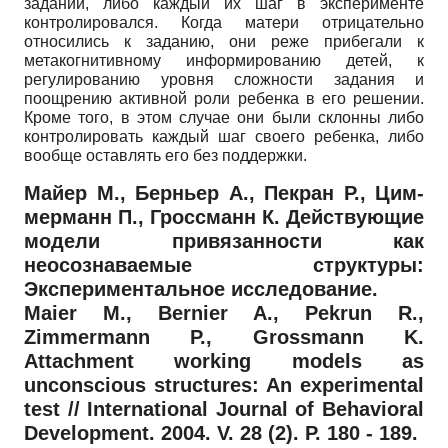
заданий, либо каждый их шаг в эксперименте
контролировался. Когда матери отрицательно
относились к заданию, они реже прибегали к
метакогнитивному информированию детей, к
регулированию уровня сложности задания и
поощрению активной роли ребенка в его решении.
Кроме того, в этом случае они были склонны либо
контролировать каждый шаг своего ребенка, либо
вообще оставлять его без поддержки.
Майер М., Берньер А., Пекран Р., Цим-
мерманн П., Гроссманн К. Действующие
модели привязанности как
неосознаваемые структуры:
Экспериментальное исследование.
Maier M., Bernier A., Pekrun R.,
Zimmermann P., Grossmann K.
Attachment working models as
unconscious structures: An experimental
test // International Journal of Behavioral
Development. 2004. V. 28 (2). P. 180 - 189.