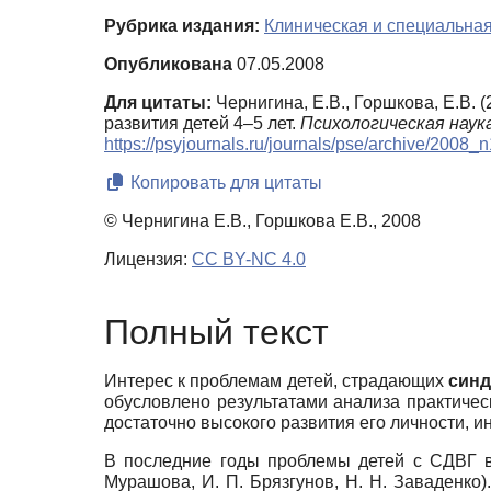
Рубрика издания:
Клиническая и специальная
Опубликована
07.05.2008
Для цитаты:
Чернигина, Е.В., Горшкова, Е.В
развития детей 4–5 лет.
Психологическая наука
https://psyjournals.ru/journals/pse/archive/2008
Копировать для цитаты
© Чернигина Е.В., Горшкова Е.В., 2008
Лицензия:
CC BY-NC 4.0
Полный текст
Интерес к проблемам детей, страдающих
синд
обусловлено результатами анализа практичес
достаточно высокого развития его личности, и
В последние годы проблемы детей с СДВГ вс
Мурашова, И. П. Брязгунов, Н. Н. Заваденко