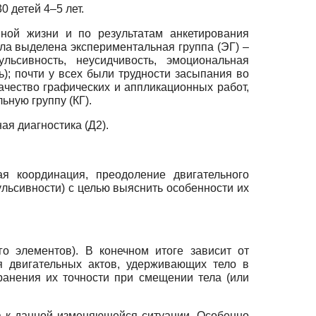
 детей 4–5 лет.
ной жизни и по результатам анкетирования
ыла выделена экспериментальная группа (ЭГ) –
ьсивность, неусидчивость, эмоциональная
ь); почти у всех были трудности засыпания во
ачество графических и аппликационных работ,
ьную группу (КГ).
ая диагностика (Д2).
я координация, преодоление двигательного
ульсивности) с целью выяснить особенности их
о элементов). В конечном итоге зависит от
 двигательных актов, удерживающих тело в
анения их точности при смещении тела (или
а к данной изменяющейся ситуации. Особенно