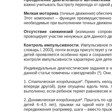
важно учитывать быстроту перехода от одной д
Мелкая моторика
(точные движения) обеспеч
Этот компонент – функция преимущественно
необходимые при выполнении точных движений
Отсутствие синкинезий
(излишних сопрово
провоцирует участие ненужных для данного д
Контроль импульсивности.
Импульсивное по
словарь /, 2003
]
, почти всегда присутствует у 
детей проявляется особенно ярко и сохраняет
контроля импульсивности характерно для дете
Индивидуальные диагностические задания в 
данной статье помечены «звездочкой» (*). Он
1.
Статическая координация
*. Принять непо
впереди другой), руки опущены вдоль тела, г
выполнено, если ребенок теряет равновесие и
2.
Динамическая координация
*. Прыгать по «д
детей 4–4,5 лет), прыжки на одной ноге (4
передвижения (например, шаги – вместо прыжко