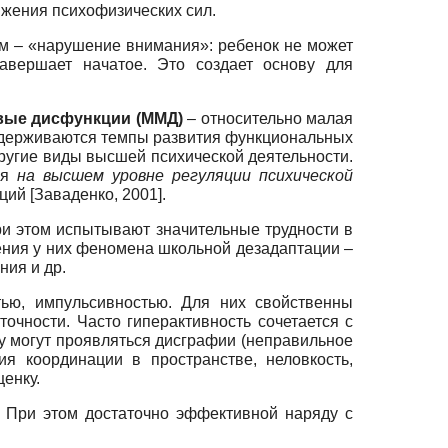
жения психофизических сил.
ом – «нарушение внимания»: ребенок не может
авершает начатое. Это создает основу для
вые дисфункции (ММД)
– относительно малая
задерживаются темпы развития функциональных
другие виды высшей психической деятельности.
ия
на высшем уровне регуляции психической
кций
[
Заваденко, 2001
]
.
ри этом испытывают значительные трудности в
ения у них феномена школьной дезадаптации –
ния и др.
тью, импульсивностью. Для них свойственны
очности. Часто гиперактивность сочетается с
 могут проявляться дисграфии (неправильное
я координации в пространстве, неловкость,
енку.
 При этом достаточно эффективной наряду с