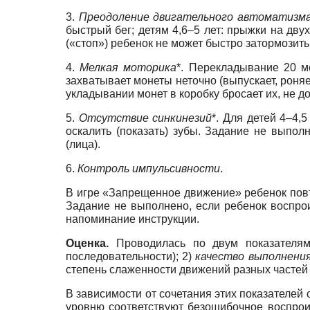
3.
Преодоление двигательного автоматизм
быстрый бег; детям 4,6–5 лет: прыжки на дву
(«стоп») ребенок не может быстро затормозить
4.
Мелкая моторика
*. Перекладывание 20 мо
захватывает монеты неточно (выпускает, роняе
укладывании монет в коробку бросает их, не д
5.
Отсутствие синкинезий
*. Для детей 4–4,
оскалить (показать) зубы. Задание не выпо
(лица).
6.
Контроль импульсивности
.
В игре «Запрещенное движение» ребенок повт
Задание не выполнено, если ребенок воспро
напоминание инструкции.
Оценка.
Проводилась по двум показателя
последовательности); 2)
качество выполнени
степень слаженности движений разных частей 
В зависимости от сочетания этих показателей
уровню соответствуют безошибочное воспрои