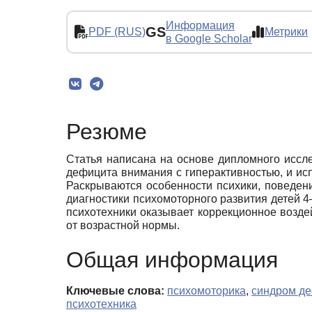
Информация
GS
PDF (RUS)
Метрики
в Google Scholar
Резюме
Статья написана на основе дипломного иссл
дефицита внимания с гиперактивностью, и ис
Раскрываются особенности психики, поведен
диагностики психомоторного развития детей 4
психотехники оказывает коррекционное возде
от возрастной нормы.
Общая информация
Ключевые слова:
психомоторика
,
синдром де
психотехника