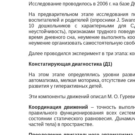
Исследование проводилось в 2006 г. на базе 
На предварительном этапе исследования п
воспитателей и родителей (опросники J. Swan
10 дошкольников с характерными для СДВ
неустойчивость), признаками трудного поведе
время дневного сна, неумение выполнять коо
неумение организовать самостоятельную свобо
Далее проводился эксперимент в три этапа: к
Констатирующая диагностика (Д1)
На этом этапе определялись уровни разви
автоматизма, мелкая моторика, отсутствие си
развития у гиперактивных детей.
Эти компоненты движений описал М. О. Гурев
Координация движений
– точность выполне
правильного функционирования всех систе
состоянии статического равновесия.
Динамич
частей тела) в пространстве.
Преодоление двигательного автоматизма