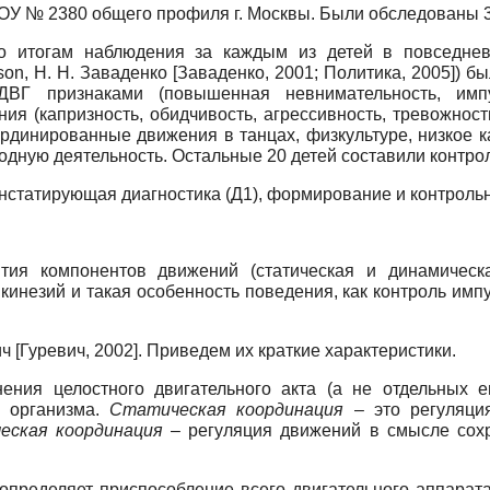
ДОУ № 2380 общего профиля г. Москвы. Были обследованы 30
о итогам наблюдения за каждым из детей в повседнев
son, Н. Н. Заваденко
[
Заваденко, 2001
;
Политика, 2005
]
) б
Г признаками (повышенная невнимательность, импул
ния (капризность, обидчивость, агрессивность, тревожност
рдинированные движения в танцах, физкультуре, низкое к
дную деятельность. Остальные 20 детей составили контрол
онстатирующая диагностика (Д1), формирование и контрольн
тия компонентов движений (статическая и динамическа
нкинезий и такая особенность поведения, как контроль имп
ич
[
Гуревич, 2002
]
. Приведем их краткие характеристики.
ния целостного двигательного акта (а не отдельных ег
м организма.
Статическая координация
– это регуляция
еская координация
– регуляция движений в смысле сохр
определяет приспособление всего двигательного аппарат