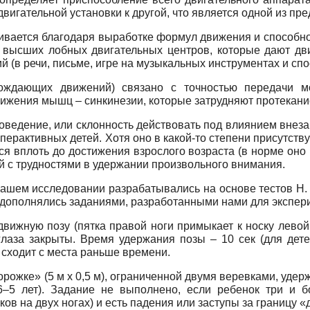
вигательной установки к другой, что является одной из пр
ивается благодаря выработке формул движения и способно
 высших лобных двигательных центров, которые дают дви
 (в речи, письме, игре на музыкальных инструментах и сп
ждающих движений) связано с точностью передачи мо
вижения мышц – синкинезии, которые затрудняют протекани
ведение, или склонность действовать под влиянием внез
гиперактивных детей. Хотя оно в какой-то степени присутству
ся вплоть до достижения взрослого возраста (в норме оно 
й с трудностями в удержании произвольного внимания.
нашем исследовании разрабатывались на основе тестов Н.
и дополнялись заданиями, разработанными нами для экспер
движную позу (пятка правой ноги примыкает к носку лево
лаза закрыты. Время удержания позы – 10 сек (для детей
 сходит с места раньше времени.
орожке» (5 м х 0,5 м), ограниченной двумя веревками, удер
,6–5 лет). Задание не выполнено, если ребенок три и 
в на двух ногах) и есть падения или заступы за границу «