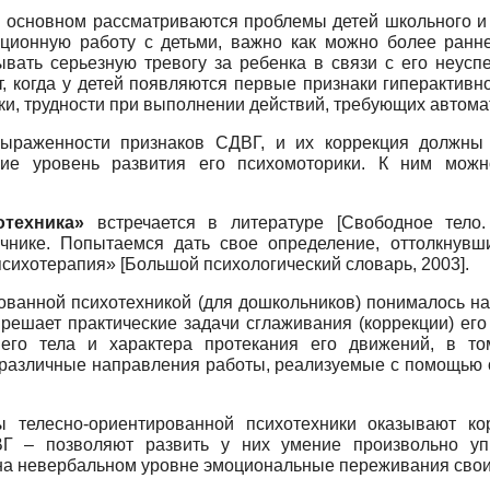
в основном рассматриваются проблемы детей школьного и 
кционную работу с детьми, важно как можно более ранне
вать серьезную тревогу за ребенка в связи с его неуспе
т, когда у детей появляются первые признаки гиперактив
ки, трудности при выполнении действий, требующих автом
выраженности признаков СДВГ, и их коррекция должны
ие уровень развития его психомоторики. К ним можно
отехника»
встречается в литературе
[
Свободное тело.
нике. Попытаемся дать свое определение, оттолкнувш
 психотерапия»
[
Большой психологический словарь, 2003
]
.
ованной психотехникой (для дошкольников) понималось на
 решает практические задачи сглаживания (коррекции) его
его тела и характера протекания его движений, в то
 различные направления работы, реализуемые с помощью 
ы телесно-ориентированной психотехники оказывают ко
Г – позволяют развить у них умение произвольно уп
 на невербальном уровне эмоциональные переживания свои