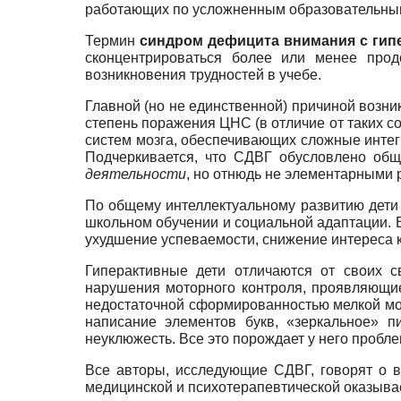
работающих по усложненным образовательным 
Термин
синдром дефицита внимания с гип
сконцентрироваться более или менее прод
возникновения трудностей в учебе.
Главной (но не единственной) причиной возн
степень поражения ЦНС (в отличие от таких 
систем мозга, обеспечивающих сложные интегр
Подчеркивается, что СДВГ обусловлено об
деятельности
, но отнюдь не элементарными 
По общему интеллектуальному развитию дети 
школьном обучении и социальной адаптации. 
ухудшение успеваемости, снижение интереса к
Гиперактивные дети отличаются от своих с
нарушения моторного контроля, проявляющиес
недостаточной сформированностью мелкой мо
написание элементов букв, «зеркальное» п
неуклюжесть. Все это порождает у него проб
Все авторы, исследующие СДВГ, говорят о 
медицинской и психотерапевтической оказывае