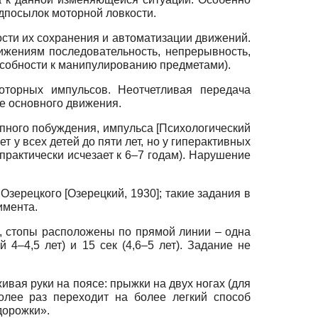
едпосылок моторной ловкости.
сти их сохранения и автоматизации движений.
жениям последовательность, непрерывность,
особности к манипулированию предметами).
торных импульсов. Неотчетливая передача
е основного движения.
апного побуждения, импульса
[
Психологический
ет у всех детей до пяти лет, но у гиперактивных
практически исчезает к 6–7 годам). Нарушение
 Озерецкого
[
Озерецкий, 1930
]
; такие задания в
имента.
й, стопы расположены по прямой линии – одна
 4–4,5 лет) и 15 сек (4,6–5 лет). Задание не
живая руки на поясе: прыжки на двух ногах (для
более раз переходит на более легкий способ
дорожки».