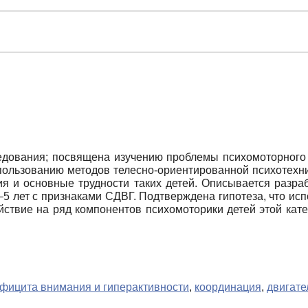
едования; посвящена изучению проблемы психомоторного
пользованию методов телесно-ориентированной психотехник
ия и основные трудности таких детей. Описывается разра
–5 лет с признаками СДВГ. Подтверждена гипотеза, что и
йствие на ряд компонентов психомоторики детей этой кате
фицита внимания и гиперактивности
,
координация
,
двигате