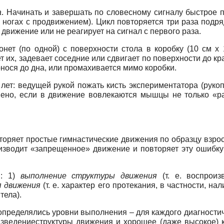
а
. Начинать и завершать по словесному сигналу быстрое п
х ногах с продвижением). Цикл повторяется три раза подр
 движение или не реагирует на сигнал с первого раза.
нет (по одной) с поверхности стола в коробку (10 см х
т их, задевает соседние или сдвигает по поверхности до кра
онося до дна, или промахивается мимо коробки.
5 лет: ведущей рукой пожать кисть экспериментатора (руко
лнено, если в движение вовлекаются мышцы не только «ра
оряет простые гимнастические движения по образцу взросл
изводит «запрещенное» движение и повторяет эту ошибку
м: 1)
выполнение структуры движения
(т. е. воспрои
я движения
(т. е. характер его протекания, в частности, н
тела).
 определялись уровни выполнения – для каждого диагност
зведениеструктуры движения и хорошее (даже высокое) к