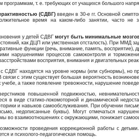
программам, т. е. требующих от учащихся большого напря
ерактивностью (СДВГ)
введен в 30-е гг. Основной симпт
олжительное время на каком-либо занятии, часто не з
икновения у детей СДВГ
могут быть минимальные мозго
состояний, как ДЦП или умственная отсталость). При ММД 
ативные функции (речь, внимание, память, восприятие), 
щими нарушениями процессов самоконтроля и торможен
расстройствами восприятия, внимания и двигательных реа
с СДВГ находятся на уровне нормы (или субнормы), но п
В связи с этим существует большая вероятность возникнов
 учебе, а также появление тревожности, нарушение поведе
верстников повышенной подвижностью, невнимательнос
я в виде статико-локомоторной и динамической недостат
торики и навыков самообслуживания. При обучении письму
исьмо, недописанные буквы). Могут отмечаться нарушени
лемы во взаимоотношениях с окружающими, понижает самооц
возможности проведения коррекционной работы с детьми.
тся и психолого-педагогическая помощь.