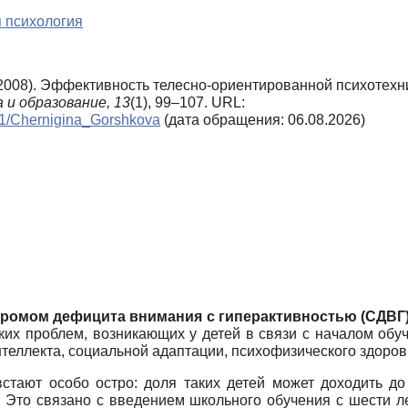
 психология
. (2008). Эффективность телесно-ориентированной психотех
 и образование,
13
(1), 99–107. URL:
_n1/Chernigina_Gorshkova
(дата обращения: 06.08.2026)
ромом дефицита внимания с гиперактивностью (СДВГ
ких проблем, возникающих у детей в связи с началом обу
нтеллекта, социальной адаптации, психофизического здоров
тают особо остро: доля таких детей может доходить до
). Это связано с введением школьного обучения с шести л