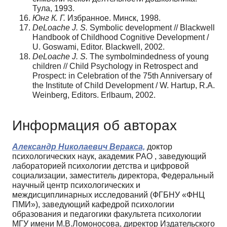
Тула, 1993.
Юнг К. Г.
Избранное. Минск, 1998.
DeLoache J. S.
Symbolic development // Blackwell
Handbook of Childhood Cognitive Development /
U. Goswami, Editor. Blackwell, 2002.
DeLoache J. S.
The symbolmindedness of young
children // Child Psychology in Retrospect and
Prospect: in Celebration of the 75th Anniversary of
the Institute of Child Development / W. Hartup, R.A.
Weinberg, Editors. Erlbaum, 2002.
Информация об авторах
Александр Николаевич Веракса,
доктор
психологических наук, академик РАО , заведующий
лабораторией психологии детства и цифровой
социализации, заместитель директора, Федеральный
научный центр психологических и
междисциплинарных исследований (ФГБНУ «ФНЦ
ПМИ»), заведующий кафедрой психологии
образования и педагогики факультета психологии
МГУ имени М.В.Ломоносова, директор Издательского