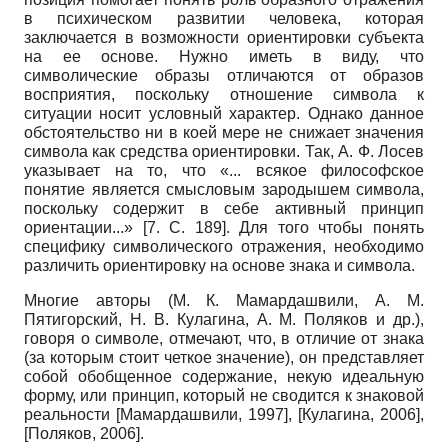
в психическом развитии человека, которая
заключается в возможности ориентировки субъекта
на ее основе. Нужно иметь в виду, что
символические образы отличаются от образов
восприятия, поскольку отношение символа к
ситуации носит условный характер. Однако данное
обстоятельство ни в коей мере не снижает значения
символа как средства ориентировки. Так, А. Ф. Лосев
указывает на то, что «... всякое философское
понятие является смысловым зародышем символа,
поскольку содержит в себе активный принцип
ориентации...» [7. С. 189]. Для того чтобы понять
специфику символического отражения, необходимо
различить ориентировку на основе знака и символа.
Многие авторы (М. К. Мамардашвили, А. М.
Пятигорский, Н. В. Кулагина, А. М. Поляков и др.),
говоря о символе, отмечают, что, в отличие от знака
(за которым стоит четкое значение), он представляет
собой обобщенное содержание, некую идеальную
форму, или принцип, который не сводится к знаковой
реальности
[
Мамардашвили, 1997
]
,
[
Кулагина, 2006
]
,
[
Поляков, 2006
]
.