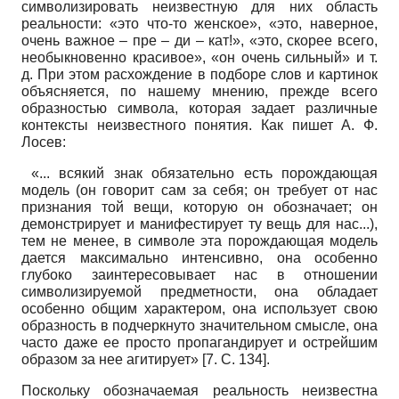
символизировать неизвестную для них область
реальности: «это что-то женское», «это, наверное,
очень важное – пре – ди – кат!», «это, скорее всего,
необыкновенно красивое», «он очень сильный» и т.
д. При этом расхождение в подборе слов и картинок
объясняется, по нашему мнению, прежде всего
образностью символа, которая задает различные
контексты неизвестного понятия. Как пишет А. Ф.
Лосев:
«... всякий знак обязательно есть порождающая
модель (он говорит сам за себя; он требует от нас
признания той вещи, которую он обозначает; он
демонстрирует и манифестирует ту вещь для нас...),
тем не менее, в символе эта порождающая модель
дается максимально интенсивно, она особенно
глубоко заинтересовывает нас в отношении
символизируемой предметности, она обладает
особенно общим характером, она использует свою
образность в подчеркнуто значительном смысле, она
часто даже ее просто пропагандирует и острейшим
образом за нее агитирует» [7. С. 134].
Поскольку обозначаемая реальность неизвестна