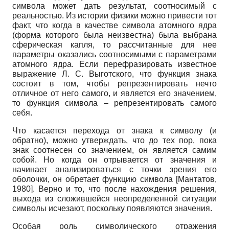
символа может дать результат, соотносимый с
реальностью. Из истории физики можно привести тот
факт, что когда в качестве символа атомного ядра
(форма которого была неизвестна) была выбрана
сферическая капля, то рассчитанные для нее
параметры оказались соотносимыми с параметрами
атомного ядра. Если перефразировать известное
выражение Л. С. Выготского, что функция знака
состоит в том, чтобы репрезентировать нечто
отличное от него самого, и является его значением,
то функция символа – репрезентировать самого
себя.
Что касается перехода от знака к символу (и
обратно), можно утверждать, что до тех пор, пока
знак соотнесен со значением, он является самим
собой. Но когда он отрывается от значения и
начинает анализироваться с точки зрения его
оболочки, он обретает функцию символа
[
Мантатов,
1980
]
. Верно и то, что после нахождения решения,
выхода из сложившейся неопределенной ситуации
символы исчезают, поскольку появляются значения.
Особая роль символического отражения