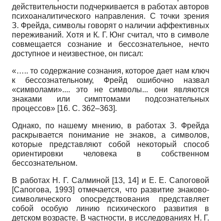
действительности подчеркивается в работах авторов
психоаналитического направления. С точки зрения
З. Фрейда, символы говорят о наличии аффективных
переживаний. Хотя и К. Г. Юнг считал, что в символе
совмещается сознание и бессознательное, нечто
доступное и неизвестное, он писал:
«….. то содержание сознания, которое дает нам ключ
к бессознательному, Фрейд ошибочно назвал
«символами».... это не символы... они являются
знаками или симптомами подсознательных
процессов» [16. С. 362–363].
Однако, по нашему мнению, в работах З. Фрейда
раскрывается понимание не знаков, а символов,
которые представляют собой некоторый способ
ориентировки человека в собственном
бессознательном.
В работах Н. Г. Салминой [13, 14] и Е. Е. Сапоговой
[
Сапогова, 1993
]
отмечается, что развитие знаково-
символического опосредствования представляет
собой особую линию психического развития в
детском возрасте. В частности, в исследованиях Н. Г.