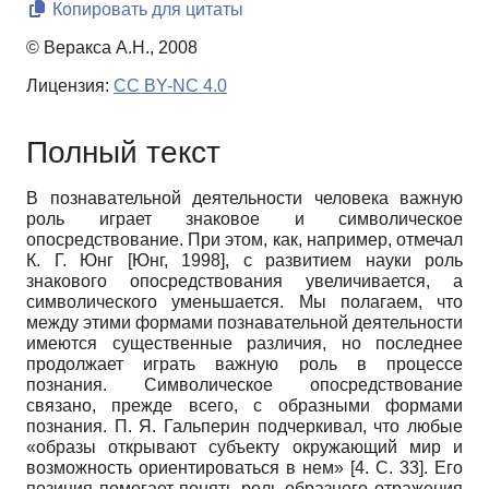
Копировать для цитаты
© Веракса А.Н., 2008
Лицензия:
CC BY-NC 4.0
Полный текст
В познавательной деятельности человека важную
роль играет знаковое и символическое
опосредствование. При этом, как, например, отмечал
К. Г. Юнг
[
Юнг, 1998
]
, с развитием науки роль
знакового опосредствования увеличивается, а
символического уменьшается. Мы полагаем, что
между этими формами познавательной деятельности
имеются существенные различия, но последнее
продолжает играть важную роль в процессе
познания. Символическое опосредствование
связано, прежде всего, с образными формами
познания. П. Я. Гальперин подчеркивал, что любые
«образы открывают субъекту окружающий мир и
возможность ориентироваться в нем» [4. С. 33]. Его
позиция помогает понять роль образного отражения