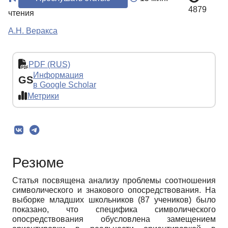
4879
чтения
А.Н. Веракса
PDF (RUS)
Информация
GS
в Google Scholar
Метрики
Резюме
Статья посвящена анализу проблемы соотношения
символического и знакового опосредствования. На
выборке младших школьников (87 учеников) было
показано, что специфика символического
опосредствования обусловлена замещением