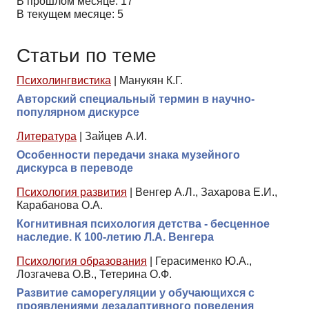
В прошлом месяце: 17
В текущем месяце: 5
Статьи по теме
Психолингвистика
|
Манукян К.Г.
Авторский специальный термин в научно-
популярном дискурсе
Литература
|
Зайцев А.И.
Особенности передачи знака музейного
дискурса в переводе
Психология развития
|
Венгер А.Л., Захарова Е.И.,
Карабанова О.А.
Когнитивная психология детства - бесценное
наследие. К 100-летию Л.А. Венгера
Психология образования
|
Герасименко Ю.А.,
Лозгачева О.В., Тетерина О.Ф.
Развитие саморегуляции у обучающихся с
проявлениями дезадаптивного поведения