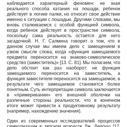
наблюдается характерный феномен: не зная
реального способа катания на лошади, ребенок
действует в логике палки, но относит свое действие
именно к ситуации с лошадью. Другими словами, мы
вновь сталкиваемся с особой функцией символа,
когда ребенок действует в пространстве символа,
поскольку сама реальность остается для него
загадочной. Н. Г. Салмина говорит о том, что в
данном случае мы имеем дело с замещением в
узком смысле слова, когда «функция замещаемого
предмета переносится на знаково-символическое
средство (заместитель)» [13. С. 81]. Мы полагаем, что
дело обстоит как раз наоборот: не функция
замещаемого переносится на заместитель, а
функция заместителя переносится на замещаемое, в
результате чего замещаемое становится более
понятным. Суть интерпретации символа заключается
в «примеривании» его внешней оболочки на
различные стороны реальности, что в конечном
итоге может привести к продуктивному результату
(например, нахождению значения).
Один из современных исследователей процессов
символизации в детском возрасте Дж. Делоуш [17,