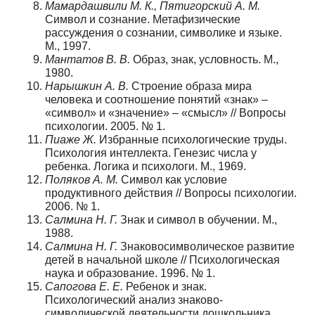
Мамардашвили М. К., Пятигорский А. М.
Символ и сознание. Метафизические
рассуждения о сознании, символике и языке.
М., 1997.
Мантатов В. В.
Образ, знак, условность. М.,
1980.
Нарышкин А. В.
Строение образа мира
человека и соотношение понятий «знак» –
«символ» и «значение» – «смысл» // Вопросы
психологии. 2005. № 1.
Пиаже Ж.
Избранные психологические труды.
Психология интеллекта. Генезис числа у
ребенка. Логика и психологи. М., 1969.
Поляков А. М.
Символ как условие
продуктивного действия // Вопросы психологии.
2006. № 1.
Салмина Н. Г.
Знак и символ в обучении. М.,
1988.
Салмина Н. Г.
Знаковосимволическое развитие
детей в начальной школе // Психологическая
наука и образование. 1996. № 1.
Сапогова Е. Е.
Ребенок и знак.
Психологический анализ знаково-
символической деятельности дошкольника.