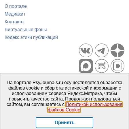
О портале
Медиакит
Контакты
Виртуальные фоны
Кодекс этики публикаций
Портал психологических изданий PsyJournals.ru, 2007–2026
На портале PsyJournals.ru осуществляется обработка
Правила использования материалов
файлов cookie и сбор статистической информации с
Свидетельство регистрации СМИ
Эл № ФС77-66447 от 14 июля
использованием сервиса Яндекс.Метрика, чтобы
2016 г.
повысить качество сайта. Продолжая пользоваться
сайтом, вы соглашаетесь с
Политикой использования
Издатель:
ФГБОУ ВО МГППУ
файлов Cookie
.
Репозиторий открытого доступа
Принять