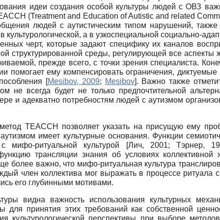
зования идеи создания особой культуры людей с ОВЗ важн
ACCH (Treatment and Education of Autistic and related Com
общения людей с аутистическим типом нарушений, также в
в культурологической, а в узкоспециальной социально-адап
нных черт, которые задают специфику их каналов воспри
й структурированной среды, регулирующей все аспекты ж
иваемой, прежде всего, с точки зрения специалиста. Коне
ии помогает ему компенсировать ограничения, диктуемые 
способления
[
Mesibov, 2009
;
Mesibov
]
. Важно также отмети
мом не всегда будет не только предпочтительной альтер
мере и адекватно потребностям людей с аутизмом организов
а метод TEACCH позволяет указать на присущую ему проб
 аутизмом имеет культурные основания. Функции семиотич
 с мифо-ритуальной культурой
[
Лич, 2001
;
Тэрнер, 19
функцию трансляции знания об условиях коллективной 
еще более важно, что мифо-ритуальная культура транслиро
каждый член коллектива мог выражать в процессе ритуала 
лись его глубинными мотивами.
туры видна важность использования культурных механ
ы для принятия этих требований как собственной ценно
ния культурологической перспективы при выборе методо