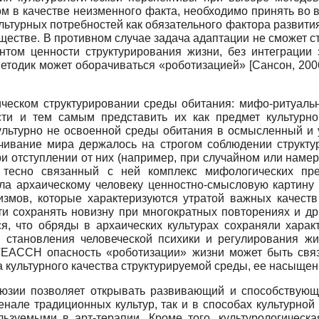
ом в качестве неизменного факта, необходимо принять во 
ьтурных потребностей как обязательного фактора развития
ществе. В противном случае задача адаптации не сможет ст
нтом ценности структурирования жизни, без интеграции
етодик может оборачиваться «роботизацией»
[
Сансон, 200
ческом структурировании среды обитания: мифо-ритуальн
ти и тем самым представить их как предмет культурно
культурно не освоенной среды обитания в осмысленный и
дочивание мира держалось на строгом соблюдении структу
и отступлении от них (например, при случайном или намер
 тесно связанный с ней комплекс мифологических пре
ла архаическому человеку ценностно-смысловую картину
измов, которые характеризуются утратой важных качеств
и сохранять новизну при многократных повторениях и др.
ся, что обряды в архаических культурах сохраняли хара
 становления человеческой психики и регулирования жи
TEACCH опасность «роботизации» жизни может быть свя
а культурного качества структурируемой среды, ее насыще
люзии позволяет открывать развивающий и способствующ
нале традиционных культур, так и в способах культурной
льзуемыми в арт-терапии. Кроме того, культурологическ