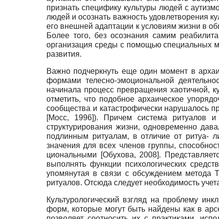
признать специфику культуры людей с аутизм
людей и осознать важность удовлетворения кул
его внешней адаптации к условиям жизни в об
Более того, без осознания самим реабилита
организация среды с помощью специальных м
развития.
Важно подчеркнуть еще один момент в архаи
формами телесно-эмоциональной деятельнос
начинала процесс превращения хаотичной, 
отметить, что подобное архаическое упо­ря
сообщества и катастрофически нарушалось пр
[
Мосс, 1996
]
). Причем система ритуалов и
структурирования жизни, одновременно дава
подлинным ритуалам, в отличие от ритуа- л
значения для всех членов группы, способност
циональными
[
Обухова, 2008
]
. Представляет
выполнять функции психологических средств
упомянутая в связи с обсуждением метода 
ритуалов. Отсюда следует необходимость учет
Культурологический взгляд на проблему инк
форм, которые могут быть найдены как в арсе
позволяет соотносить их с практиками, испо