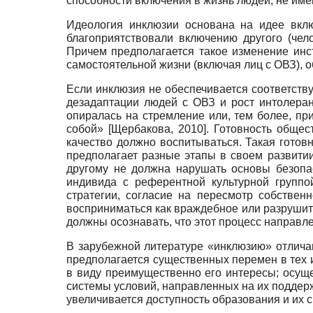
способности включения в жизнь людей, не им
Идеология инклюзии основана на идее вклю
благоприятствовали включению другого (чел
Причем предполагается такое изменение инст
самостоятельной жизни (включая лиц с ОВЗ), об
Если инклюзия не обеспечивается соответств
дезадап­тации людей с ОВЗ и рост интолеран
опиралась на стремление или, тем более, пр
собой»
[
Щербакова, 2010
]
. Готовность общес
качество должно воспитываться. Такая готовн
предполагает разные этапы в своем развити
другому не должна нарушать основы безопас
индивида с референтной культурной группо
стратегии, согласие на пересмотр собственн
восприниматься как враждебное или разрушите
должны осознавать, что этот процесс направл
В зарубежной литературе «инклюзию» отличаю
предполагается существенных перемен в тех и
в виду преимущественно его интересы; осуще
системы условий, направленных на их поддер
увеличивается доступность образования и их 