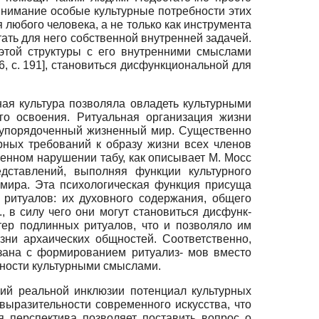
внимание особые культурные потребности этих
 любого человека, а не только как инструмента
ать для него собственной внутренней задачей.
 этой структуры с его внутренними смыслами
6
, с. 191]
, становиться дисфункциональной для
ая культура позволяла овладеть культурными
го освоения. Ритуальная организация жизни
 упорядоченный жизненный мир. Существенно
рных требований к образу жизни всех членов
енном нарушении табу, как описывает М. Мосс
дставлений, выполняя функции культурного
 мира. Эта психологическая функция присуща
 ритуалов: их духовного содержания, общего
, в силу чего они могут становиться дисфунк­
ктер подлинных ритуалов, что и позволяло им
зни архаических общностей. Соответственно,
зана с формированием ритуализ- мов вместо
нности культурными смыслами.
ий реальной инклю­зии потенциал культурных
 выразительности современного искусства, что
ая перспектива позволяет поставить вопрос о