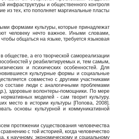
ой инфраструктуры и общественного контроля
гие из тех, кто пополняет маргинальные пласты
иными формами культуры, которые принадлежат
ают человеку нечто важное. Иными словами,
 чтобы общаться на языке, требуется языковая
 в обществе, а его творческой самореализации
пособностей у реабилитируе­мых и, тем самым,
изических и психических особенностей. Для
тановившиеся культурные формы и социальные
ществляется совместно с другими участниками
го составе люди с аналогичными проблемами
др.), здоровые волонтеры-помощники. По мере
 нормативных моделей - сам творит культуру.
ших место в истории культуры
[
Попова, 2008
]
.
овать основы культурной и коммуникативной
а всем протяжении существования человечества
сравнению с той историей, когда человечество
а, к научному, экономическому и социальному