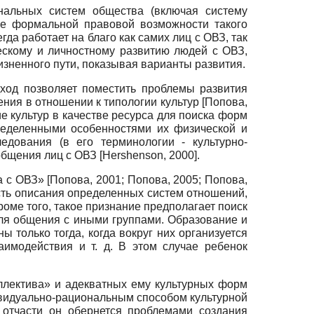
нальных систем общества (включая систему
ие формальной правовой возможности такого
да работает на благо как самих лиц с ОВЗ, так
ескому и личностному развитию людей с ОВЗ,
изненного пути, показывая варианты развития.
дход позволяет поместить проблемы развития
ения в отношении к типологии культур
[
Попова,
е культур в качестве ресурса для поиска форм
ределенными особенностями их физической и
ледования (в его терминологии - культурно-
 общения лиц с ОВЗ
[
Hershenson, 2000
]
.
ка с ОВЗ»
[
Попова, 2001
;
Попова, 2005
;
Попова,
сть описания определенных систем отношений,
роме того, такое признание предполагает поиск
для общения с иными группами. Образование и
 только тогда, когда вокруг них организуется
имодействия и т. д. В этом случае ребенок
ллектива» и адекватных ему культурных форм
ивидуально-рациональным способом культурной
, отчасти он обернется проблемами создания