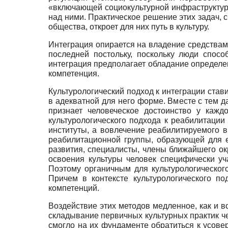
«включающей социокультурной инфраструктур
над ними. Практическое решение этих задач, с
общества, откроет для них путь в культуру.
Интеграция опирается на владение средствам
последней постольку, поскольку люди спос
интеграция предполагает обладание определен
компетенция.
Культурологический подход к интеграции став
в адекватной для него форме. Вместе с тем д
признает человеческое достоинство у кажд
культурологического подхода к реабилитаци
институты, а вовлечение реабилитируемого в
реабилитационной группы, образующей для 
развития, специалисты, члены ближайшего ок
освоения культуры человек специфически уча
Поэтому органичным для культурологическог
Причем в контексте культурологического п
компетенций.
Воздействие этих методов медленное, как и в
складывание первичных культурных практик че
смогло на их фундаменте обратиться к усове