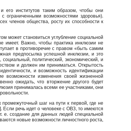
и его институтов таким образом, чтобы они
а с ограниченными возможностями здоровья).
сех членов общества, росту их способности к
том может становиться углубление социальной
не имеет. Важно, чтобы практика инклюзии не
ступает в противоречие с правом «быть самим
ажная предпосылка успешной инклюзии, и это
, социальный, политический, экономический, и
еством и должен им приниматься. Открытость
 идентичности, и возможность идентификации
тие возможности изменения своей жизненной
твенно ожидать, что вторжение другого будет
клюзия принималась всеми ее участниками, они
бровольности.
 промежуточный шаг на пути к первой, где не
]
. Если речь идет о человеке с ОВЗ, то имеются
т. е. создание для данных людей специальной
ваются новые возможности личностного роста,