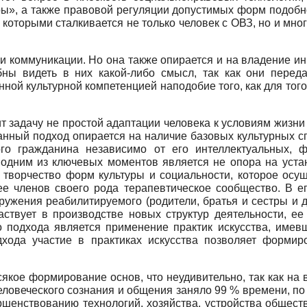
ы», а также правовой регуляции допустимых форм подобн
 которыми сталкивается не только человек с ОВЗ, но и мно
и коммуникации. Но она также опирается и на владение 
обны видеть в них какой-либо смысл, так как они перед
ной культурной компетенцией наподобие того, как для того
ит задачу не простой адаптации человека к условиям жизни
анный подход опирается на наличие базовых культурных с
ого гражданина независимо от его интеллектуальных, ф
и одним из ключевых моментов является не опора на ус
 творчество форм культуры и социальности, которое осу
ее членов своего рода терапевтическое сообщество. В е
ружения реабилити­руемого (родители, братья и сестры и 
ствует в производстве новых структур деятельности, ее
о подхода является применение практик искусства, имев
одхода участие в практиках искусства позволяет формир
сякое формирование основ, что неудивительно, так как н
ловеческого сознания и общения заняло 99 % времени, по 
ршенствованию технологий, хозяйства, устройства обществ