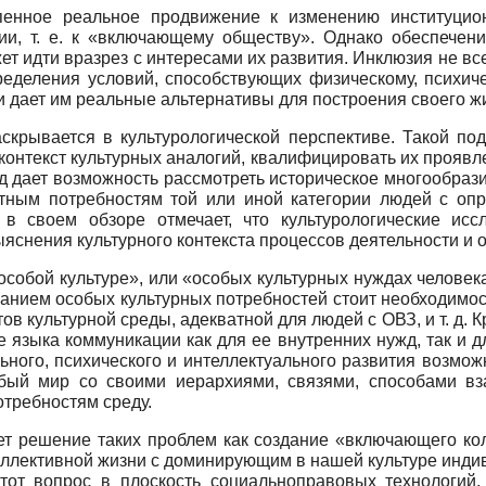
епенное реальное продвижение к изменению институцио
ии, т. е. к «включающему обществу». Однако обеспечен
т идти вразрез с интересами их развития. Инклюзия не всег
пределения условий, способствующих физическому, психич
и дает им реальные альтернативы для построения своего ж
крывается в культурологической перспективе. Такой по
 контекст культурных аналогий, квалифицировать их проявл
од дает возможность рассмотреть историческое многообрази
стным потребностям той или иной категории людей с оп
 в своем обзоре отмечает, что культурологические исс
ыяснения культурного контекста процессов деятельности и
особой культуре», или «особых культурных нуждах челове
знанием особых культурных потребностей стоит необходимо
 культурной среды, адекватной для людей с ОВЗ, и т. д. К
 языка коммуникации как для ее внутренних нужд, так и 
ого, психического и интеллектуального развития возможны
бый мир со своими иерархиями, связями, способами вза
отребностям среду.
ет решение таких проблем как создание «включающего ко
 коллективной жизни с доминирующим в нашей культуре инд
тот вопрос в плоскость социально­правовых технологий