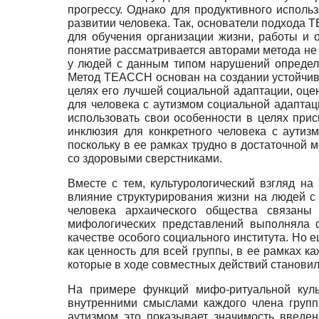
прогрессу. Однако для продуктивного исполь
развитии человека. Так, основатели подхода TE
для обучения организации жизни, работы и 
понятие рассматривается авторами метода не 
у людей с данным типом нарушений определе
Метод TEACCH основан на создании устойчиво
целях его лучшей социальной адаптации, оцен
для человека с аутизмом социальной адаптац
использовать свои особенности в целях при
инклюзия для конкретного человека с аутиз
поскольку в ее рамках трудно в достаточной 
со здоровыми сверстниками.
Вместе с тем, культурологический взгляд н
влияние структурирования жизни на людей с
человека архаического общества связаны
мифологических представлений выполняла 
качестве особого социального института. Но 
как ценность для всей группы, в ее рамках 
которые в ходе совместных действий станови
На примере функций мифо-ритуальной куль
внутренними смыслами каждого члена групп
аутизмом это показывает значимость введе