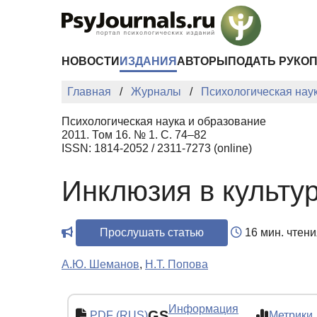
Перейти к основному содержанию
НОВОСТИ
ИЗДАНИЯ
АВТОРЫ
ПОДАТЬ РУКО
Главная
Журналы
Психологическая нау
Психологическая наука и образование
2011. Том 16. № 1. С. 74–82
ISSN: 1814-2052 / 2311-7273 (online)
Инклюзия в культу
Прослушать статью
16 мин. чтени
А.Ю. Шеманов
,
Н.Т. Попова
Информация
GS
PDF (RUS)
Метрики