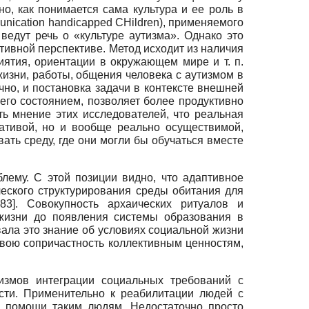
о, как понимается сама культура и ее роль в
munication handicapped CHildren), применяемого
едут речь о «культуре аутизма». Однако это
тивной перспективе. Метод исходит из наличия
ятия, ориентации в окружающем мире и т. п.
изни, работы, общения человека с аутизмом в
чно, и постановка задачи в контексте внешней
его состоянием, позволяет более продуктивно
ть мнение этих исследователей, что реальная
нативой, но и вообще реально осуществимой,
ать среду, где они могли бы обучаться вместе
лему. С этой позиции видно, что адаптивное
еского структурирования среды обитания для
83
]
. Совокупность архаических ритуалов и
жизни до появления системы образования в
вала это знание об условиях социальной жизни
свою сопричастность коллективным ценностям,
измов интеграции социальных требований с
сти. Применительно к реабилитации людей с
в помощи таким людям. Недостаточно просто