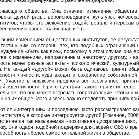
еющих инвалидизирующих ограничений здоровья.
чающего общества. Она означает изменение общества 
овека другой расы, вероисповедания, культуры, человек
итутов, чтобы это включение содействовало интересам в
еспечению равенства их прав и т. п.
ующим изменением общественных институтов, ее результа
тости к ним со стороны тех, кто подобных ограничений 
инуждение «быть как все», поскольку в этом случае она в
тва к изменениям, направленным навстречу другому, - в
ость имеет разные аспекты - психологический, культурный
и. Не каждый «другой» может быть одинаково принят общ
ности личности, куда входят и сохранение собственной
й. Участие в инклюзии предполагает осознанное приня
ой идентичности. При отсутствии такого принятия естес
льное, что оно может встречать сопротивление. Чтобы ин
ен на их общее благо и здесь важно следовать принципу до
т от «интеграции» и последнюю часто рассматривают как
нститутах, в которые интегрируется другой
[
Романов, 2006
ствляется так называемая «позитивная дискриминация», 
жку. Благодаря подобной поддержке для людей с ОВЗ откры
способность к более самостоятельной жизни в обществе.