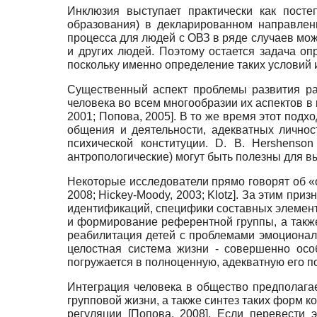
Инклюзия выступает практически как пост
образования) в декларированном направлен
процесса для людей с ОВЗ в ряде случаев може
и других людей. Поэтому остается задача о
поскольку именно определение таких условий 
Существенный аспект проблемы развития рас
человека во всем многообразии их аспектов в
2001
;
Попова, 2005
]
. В то же время этот подх
общения и деятельности, адекватных лично
психической конституции. D. B. Hershenson
антропологические) могут быть полезны для в
Некоторые исследователи прямо говорят об «
2008
;
Hickey-Moody, 2003
;
Klotz
]
. За этим при
идентификаций, специфики составных элементов
и формирование референтной группы, а также
реабилитация детей с проблемами эмоциональн
целостная система жизни - совершенно осо
погружается в полноценную, адекватную его п
Интеграция человека в общество предполага
групповой жизни, а также синтез таких форм
регуляции
[
Попова, 2008
]
. Если перевести э