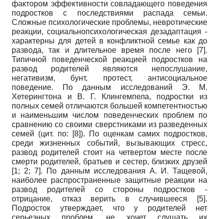
фактором эффективности совладающего поведения
подростков с последствиями распада семьи.
Сложные психологические проблемы, невротические
реакции, социально­психологическая дезадаптация -
характерны для детей в конфликтной семье как до
развода, так и длительное время после него [7].
Типичной поведенческой реакцией подростков на
развод родителей являются непослушание,
негативизм, бунт, протест, антисоциальное
поведение. По данным исследований Э. М.
Хетерингтона и В. Г. Клингемпела, подростки из
полных семей отличаются большей компетентностью
и наименьшим числом поведенческих проблем по
сравнению со своими сверстниками из разведенных
семей (цит. по: [8]). По оценкам самих подростков,
среди жизненных событий, вызывающих стресс,
развод родителей стоит на четвертом месте после
смерти родителей, братьев и сестер, близких друзей
[1; 2; 7]. По данным исследования А. И. Тащевой,
наиболее распространенные защитные реакции на
развод родителей со стороны подростков -
отрицание, отказ верить в случившееся [5].
Подросток утверждает, что у родителей нет
серьезных проблем, не хочет слушать их