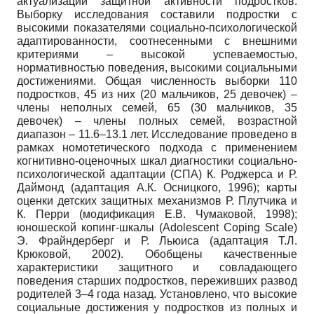
актуализации защитной активности подростков.
Выборку исследования составили подростки с
высокими показателями социально-психологической
адаптированности, соотнесенными с внешними
критериями – высокой успеваемостью,
нормативностью поведения, высокими социальными
достижениями. Общая численность выборки 110
подростков, 45 из них (20 мальчиков, 25 девочек) –
члены неполных семей, 65 (30 мальчиков, 35
девочек) – члены полных семей, возрастной
диапазон – 11.6–13.1 лет. Исследование проведено в
рамках номотетического подхода с применением
когнитивно-оценочных шкал диагностики социально-
психологической адаптации (СПА) К. Роджерса и Р.
Даймонд (адаптация А.К. Осницкого, 1996); карты
оценки детских защитных механизмов Р. Плутчика и
К. Перри (модификация Е.В. Чумаковой, 1998);
юношеской копинг-шкалы (Adolescent Coping Scale)
Э. Фрайндерберг и Р. Льюиса (адаптация Т.Л.
Крюковой, 2002). Обобщены качественные
характеристики защитного и совладающего
поведения старших подростков, переживших развод
родителей 3–4 года назад. Установлено, что высокие
социальные достижения у подростков из полных и