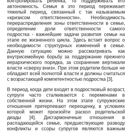
контролировать ребенка, то поддерживать его
автономность. Семья в это период переживает
тяжелый период, связанный с так называемым
«кризисом ответственности». Необходимость
перераспределения зоны ответственности в семье,
определение доли ответственности самого
подростка - важнейшие задачи развития семьи на
этапе ее жизненного цикла. Здесь встает вопрос о
необходимости структурных изменений в семье.
Данную ситуацию можно рассматривать как
внутрисемейную борьбу за поддержание прежнего
иерархического порядка, за сохранение вертикали
власти «сверху вниз». При этом родители больше не
обладают всей полнотой власти и должны считаться
с возрастающей компетентностью подростка [3].
В период, когда дети входят в подростковый возраст,
супруги часто сталкиваются с переменами в
собственной жизни. На этом этапе супружеские
отношения претерпевают переоценку, в условиях
которой может произойти раскол родительской
диады [4]. Дисгармоничные отношения в
распадающейся семье, предшествующие разводу
конфликты и ссоры супругов являются важным