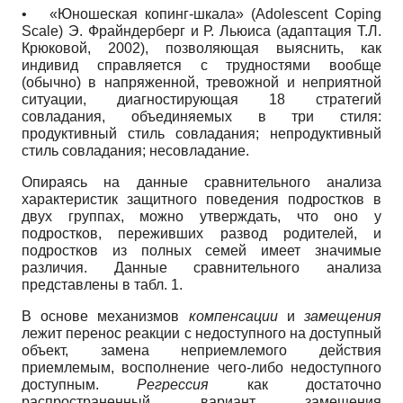
•
«Юношеская копинг-шкала»
(
Adolescent
Coping
Scale
)
Э. Фрайндерберг и Р. Льюиса (адаптация Т.Л.
Крюковой, 2002), позволяющая выяснить, как
индивид справляется с трудностями вообще
(обычно) в напряженной, тревожной и неприятной
ситуации, диа­гностирующая 18 стратегий
совладания, объединяемых в три стиля:
продуктивный стиль совладания; непродуктивный
стиль совлада­ния; несовладание.
Опираясь на данные сравнительного анализа
характеристик защитного поведения подростков в
двух группах, можно утверждать, что оно у
подростков, переживших развод родителей, и
подростков из полных семей имеет значимые
различия. Данные сравнительного анализа
представлены в табл. 1.
В основе механизмов
компенсации
и
замещения
лежит перенос реакции с недоступного на доступный
объект, замена неприемлемого действия
приемлемым, восполнение чего-либо недоступного
доступным.
Регрессия
как достаточно
распространенный вариант замещения