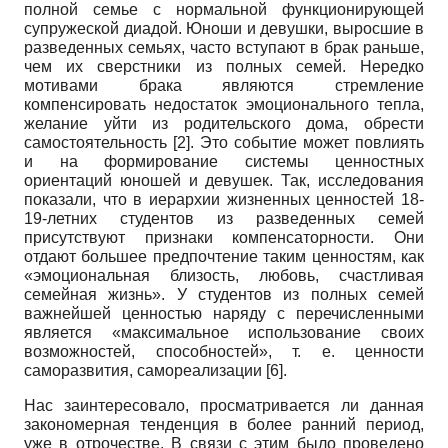
полной семье с нормальной функционирующей
супружеской диадой. Юноши и девушки, выросшие в
разведенных семьях, часто вступают в брак раньше,
чем их сверстники из полных семей. Нередко
мотивами брака являются стремление
компенсировать недостаток эмоционального тепла,
желание уйти из родительского дома, обрести
самостоятельность [2]. Это событие может повлиять
и на формирование системы ценностных
ориентаций юношей и девушек. Так, исследования
показали, что в иерархии жизненных ценностей 18-
19-летних студентов из разведенных семей
присутствуют признаки компенсаторности. Они
отдают большее предпочтение таким ценностям, как
«эмоциональная близость, любовь, счастливая
семейная жизнь». У студентов из полных семей
важнейшей ценностью наряду с перечисленными
является «максимальное использование своих
возможностей, способностей», т. е. ценности
саморазвития, самореализации [6].
Нас заинтересовало, просматривается ли данная
закономерная тенденция в более ранний период,
уже в отрочестве. В связи с этим было проведено