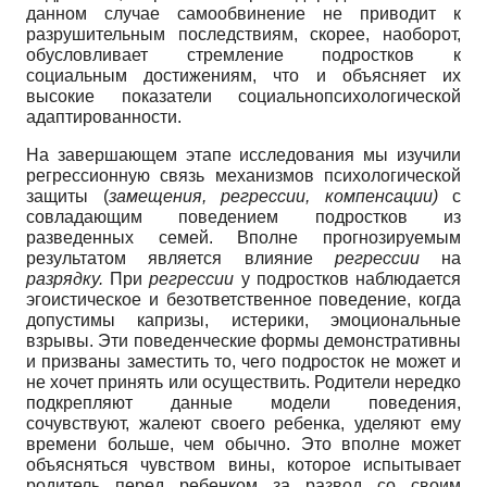
данном случае самообвинение не приводит к
разрушительным последствиям, скорее, наоборот,
обусловливает стремление подростков к
социальным достижениям, что и объясняет их
высокие показатели социально­психологической
адаптированности.
На завершающем этапе исследования мы изучили
регрессионную связь механизмов психологической
защиты (
замещения, регрессии, компенсации)
с
совладающим поведением подростков из
разведенных семей. Вполне прогнозируемым
результатом является влияние
регрессии
на
разрядку.
При
регрессии
у подростков наблюдается
эгоистическое и безответственное поведение, когда
допустимы капризы, истерики, эмоциональные
взрывы. Эти поведенческие формы демонстративны
и призваны заместить то, чего подросток не может и
не хочет принять или осуществить. Родители нередко
подкрепляют данные модели поведения,
сочувствуют, жалеют своего ребенка, уделяют ему
времени больше, чем обычно. Это вполне может
объясняться чувством вины, которое испытывает
родитель перед ребенком за развод со своим