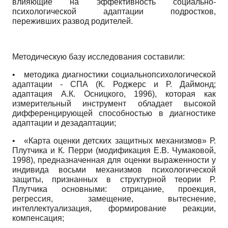
влияющие на эффективность социально-
психологической адаптации подростков,
переживших развод родителей.
Методическую базу исследования составили:
•
методика диагностики социально­психологической
адаптации - СПА (К. Род­жерс и Р. Даймонд;
адаптация А.К. Осницкого, 1996), которая как
измерительный инструмент обладает высокой
дифференцирующей способностью в диагностике
адаптации и дезадаптации;
•
«Карта оценки детских защитных механизмов» Р.
Плутчика и К. Перри (модификация Е.В. Чумаковой,
1998), предназначенная для оценки выраженности у
индивида восьми механизмов психологической
защиты, признанных в структурной теории Р.
Плутчика основными: отрицание, проекция,
регрессия, замещение, вытеснение,
интеллектуализация, формирование реакции,
компенсация;