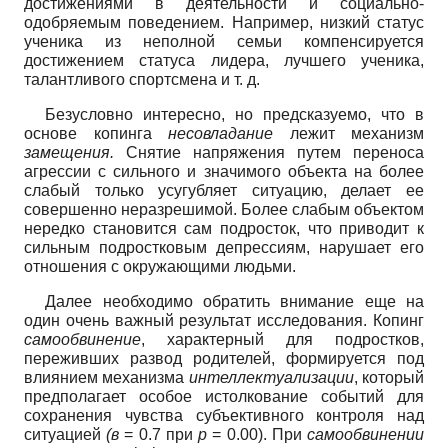
достижениями в деятельности и социально-
одобряемым поведением. Например, низкий статус
ученика из неполной семьи компенсируется
достижением статуса лидера, лучшего ученика,
талантливого спортсмена и т. д.
Безусловно интересно, но предсказуемо, что в
основе копинга
несовладание
лежит механизм
замещения.
Снятие напряжения путем переноса
агрессии с сильного и значимого объекта на более
слабый только усугубляет ситуацию, делает ее
совершенно неразрешимой. Более слабым объектом
нередко становится сам подросток, что приводит к
сильным подростковым депрессиям, нарушает его
отношения с окружающими людьми.
Далее необходимо обратить внимание еще на
один очень важный результат исследования. Копинг
самообвинение
, характерный для подростков,
переживших развод родителей, формируется под
влиянием механизма
интеллектуализации
, который
предполагает особое истолкование событий для
сохранения чувства субъективного контроля над
ситуацией
(в
= 0.7 при
р
= 0.00). При
самообвинении