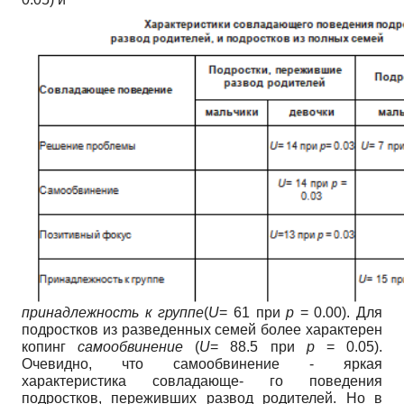
принадлежность к группе
(
U
= 61 при
р
= 0.00). Для
подростков из разведенных семей более характерен
копинг
самообвинение
(
U
= 88.5 при
р
= 0.05).
Очевидно, что самообвинение - яркая
характеристика совладающе- го поведения
подростков, переживших развод родителей. Но в