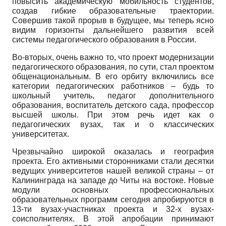
повысить академическую мобильность студентов,
создав гибкие образовательные траектории.
Совершив такой прорыв в будущее, мы теперь ясно
видим горизонты дальнейше­го развития всей
системы педагогического образования в России.
Во-вторых, очень важно то, что проект модернизации
педагогического образования, по сути, стал проектом
общенациональным. В его орбиту включились все
категории педагогиче­ских работников – будь то
школьный учитель, педагог дополнительного
образования, воспита­тель детского сада, профессор
высшей школы. При этом речь идет как о
педагогических вузах, так и о классических
университетах.
Чрезвычайно широкой оказалась и география
проекта. Его активными сторонниками стали десятки
ведущих университетов нашей великой страны – от
Калининграда на западе до Читы на востоке. Новые
модули основных профессиональных
образовательных программ сегодня апробируются в
13-ти вузах-участниках проекта и 32-х вузах-
соисполнителях. В этой апроба­ции принимают