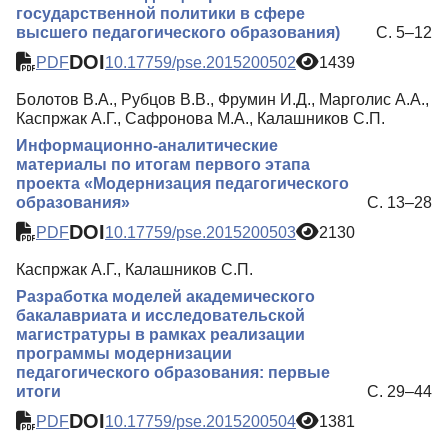
государственной политики в сфере
высшего педагогического образования)
С. 5–12
DOI
PDF
10.17759/pse.2015200502
1439
Болотов В.А., Рубцов В.В., Фрумин И.Д., Марголис А.А.,
Каспржак А.Г., Сафронова М.А., Калашников С.П.
Информационно-аналитические
материалы по итогам первого этапа
проекта «Модернизация педагогического
образования»
С. 13–28
DOI
PDF
10.17759/pse.2015200503
2130
Каспржак А.Г., Калашников С.П.
Разработка моделей академического
бакалавриата и исследовательской
магистратуры в рамках реализации
программы модернизации
педагогического образования: первые
итоги
С. 29–44
DOI
PDF
10.17759/pse.2015200504
1381