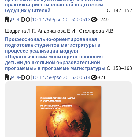
практико-ориентированной подготовки
будущих учителей
С. 142–152
DOI
PDF
10.17759/pse.2015200513
1249
Шадрина Л.Г., Андрианова Е.И., Столярова И.В.
Профессионально-ориентированная
подготовка студентов магистратуры в
процессе реализации модуля
«Педагогический мониторинг освоения
детьми дошкольной образовательной
программы» в программе магистратуры
С. 153–163
DOI
PDF
10.17759/pse.2015200514
821