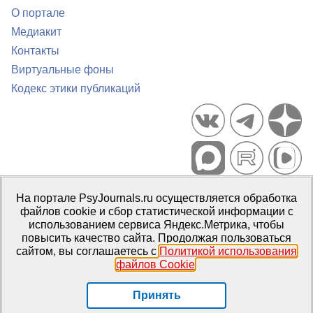
О портале
Медиакит
Контакты
Виртуальные фоны
Кодекс этики публикаций
Портал психологических изданий PsyJournals.ru, 2007–2026
На портале PsyJournals.ru осуществляется обработка
Правила использования материалов
файлов cookie и сбор статистической информации с
Свидетельство регистрации СМИ
Эл № ФС77-66447 от 14 июля
использованием сервиса Яндекс.Метрика, чтобы
2016 г.
повысить качество сайта. Продолжая пользоваться
сайтом, вы соглашаетесь с
Политикой использования
Издатель:
ФГБОУ ВО МГППУ
файлов Cookie
.
Репозиторий открытого доступа
Принять