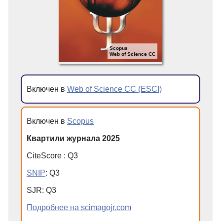
Scopus
Web of Science CC
Включен в
Web of Science CC (ESCI)
Включен в
Scopus
Квартили журнала 2025
CiteScore
:
Q
3
SNIP
:
Q
3
SJR
:
Q
3
Подробнее на scimagojr.com