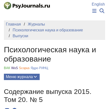
Перейти к основному содержанию
English
НОВОСТИ
Главная
Журналы
ИЗДАНИЯ
Психологическая наука и образование
АВТОРЫ
Выпуски
ПОДАТЬ РУКОПИСЬ
БАЗА ЗНАНИЙ
Психологическая наука и
КЛЮЧЕВЫЕ СЛОВА
Регистрация
Вход
образование
ВАК
WoS
Scopus
Ядро РИНЦ
Меню журнала
Выпуски
Содержание выпуска 2015.
О Журнале
Том 20. № 5
Миссия