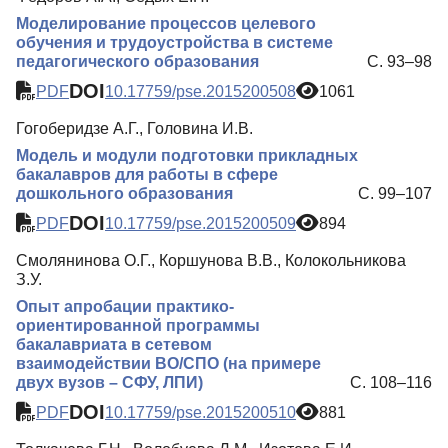
Моделирование процессов целевого
обучения и трудоустройства в системе
педагогического образования
С. 93–98
DOI
PDF
10.17759/pse.2015200508
1061
Гогоберидзе А.Г., Головина И.В.
Модель и модули подготовки прикладных
бакалавров для работы в сфере
дошкольного образования
С. 99–107
DOI
PDF
10.17759/pse.2015200509
894
Смолянинова О.Г., Коршунова В.В., Колокольникова
З.У.
Опыт апробации практико-
ориентированной программы
бакалавриата в сетевом
взаимодействии ВО/СПО (на примере
двух вузов – СФУ, ЛПИ)
С. 108–116
DOI
PDF
10.17759/pse.2015200510
881