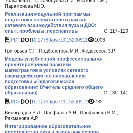
Толкачева Г.Н., Волобуева Л.М., Изотова Е.И.,
Парамонова М.Ю.
Реализация модульной программы
подготовки воспитателя в рамках
сетевого взаимодействия вуза и ДОО:
опыт, проблемы, перспективы
С. 117–129
DOI
PDF
10.17759/pse.2015200511
1006
Григорьев С.Г., Подболотова М.И., Федосеева З.Р.
Модель углубленной профессионально-
ориентированной практики
магистрантов в условиях сетевого
взаимодействия по направлению
подготовки «Педагогическое
образование» (Учитель среднего общего
образования)
С. 130–141
DOI
PDF
10.17759/pse.2015200512
782
Виноградов В.Л., Панфилов А.Н., Панфилова В.М.,
Рахманова А.Р.
Интегрированное образовательное
пространство вуза и школы как основа