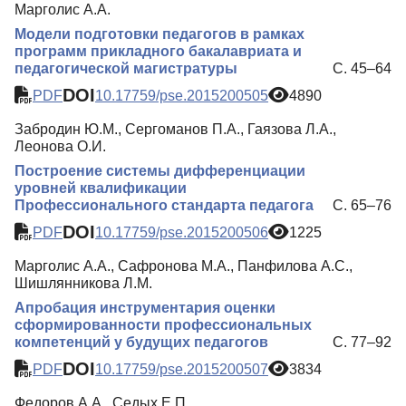
Марголис А.А.
Модели подготовки педагогов в рамках
программ прикладного бакалавриата и
педагогической магистратуры
С. 45–64
DOI
PDF
10.17759/pse.2015200505
4890
Забродин Ю.М., Сергоманов П.А., Гаязова Л.А.,
Леонова О.И.
Построение системы дифференциации
уровней квалификации
Профессионального стандарта педагога
С. 65–76
DOI
PDF
10.17759/pse.2015200506
1225
Марголис А.А., Сафронова М.А., Панфилова А.С.,
Шишлянникова Л.М.
Апробация инструментария оценки
сформированности профессиональных
компетенций у будущих педагогов
С. 77–92
DOI
PDF
10.17759/pse.2015200507
3834
Федоров А.А., Седых Е.П.