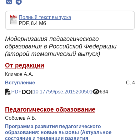
Редколлегия
Редакционная политика
Полный текст выпуска
PDF, 8.4 Мб
Индексирование
Для авторов
Модернизация педагогического
образования в Российской Федерации
Рубрики
(второй тематический выпуск)
Препринты
От редакции
Подписка
Климов А.А.
Контакты
Вступление
С. 4
DOI
PDF
10.17759/pse.2015200501
634
Педагогическое образование
Соболев А.Б.
Программа развития педагогического
образования: новые вызовы (Актуальное
состояние и тенденции развития