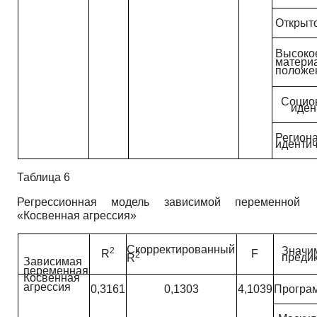
Открыт
Высоко
матери
положе
Социо
иден
Регион
иденти
Таблица 6
Регрессионная модель зависимой переменной
«Косвенная агрессия»
Скорректированный
Значи
2
R
F
2
преди
R
Зависимая
переменная
Косвенная
агрессия
0,3161
0,1303
4,1039
Програ