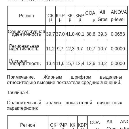
All
ANOVA
СОА
Регион
СК
КЧР
КК
КБР
µ
µ
µ
µ
Grps
p-level
µ
Социокультурная
идентичность
39,7
37,0
41,0
40,1
38,6
39,3
0,0653
Региональная
идентичность
11,2
9,7
12,3
9,7
10,7
10,7
0,0000
Расовая
толерантность
13,4
11,6
15,7
12,4
12,6
13,2
0,0000
Примечание. Жирным шрифтом выделены
относительно высокие показатели средних значений.
Таблица 4
Сравнительный анализ показателей личностных
характеристик
All
AN
СОА
Регион
СК
КЧР
КК
КБР
µ
µ
µ
µ
Grps
p-le