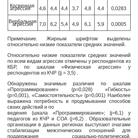
Косвенная
агрессия
4,6
4,4
4,4
3,7
4,8
4,4
0,0283
Вербальная
агрессия
7,0
6,2
5,4
4,9
6,1
5,9
0,0005
Примечание. Жирным шрифтом выделены
относительно низкие показатели средних значений.
Относительно низкие показатели средних значений
по всем видам агрессии отмечены у респондентов из
КБР, по шкалам «Физическая агрессия» у
респондентов из КЧР
(|j
= 3,5) .
Обнаружены значимые различия по шкалам
«Программирование» (р=0,028) «Гибкость»
(р=0,001), «Самостоятельность» (р=0,001) Наиболее
выражена потребность в продумывании способов
своих действий и по­
ведения (шкала «Программирование»;
|j=6,1)
у
педагогов из КЧР и СОА
(j=6,2)
. Образовательные
организации в данных регионах выступают очагами
стабилизации межэтнических отношений для
поддержания социально-политической,