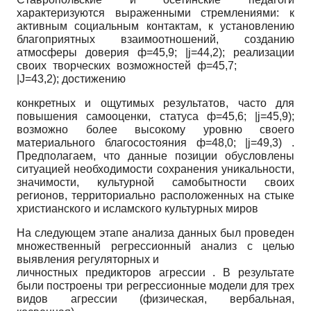
характеризуются выраженными стремлениями: к
активным социальным контактам, к установлению
благоприятных взаимоотношений, созданию
атмосферы доверия ф=45,9;
|j=44,2);
реализации
своих творческих возможностей ф=45,7;
|J=43,2);
достижению
конкретных и ощутимых результатов, часто для
повышения самооценки, статуса ф=45,6;
|j=45,9);
возможно более высокому уровню своего
материального благосостояния ф=48,0;
|j=49,3)
.
Предполагаем, что данные позиции обусловлены
ситуацией необходимости сохранения уникальности,
значимости, культурной самобытности своих
регионов, территориально расположенных на стыке
христианского и исламского культурных миров
На следующем этапе анализа данных был проведен
множественный регрессионный анализ с целью
выявления регуляторных и
личностных предикторов агрессии
.
В результате
были построены три регрессионные модели для трех
видов агрессии (физическая, вербальная,