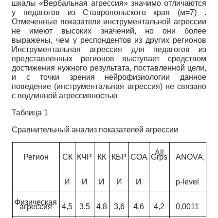
шкалы «Вербальная агрессия» значимо отличаются
у педагогов из Ставропольского края (м=7) .
Отмеченные показатели инструментальной агрессии
не имеют высоких значений, но они более
выражены, чем у респондентов из других регионов
Инструментальная агрессия для педагогов из
представленных регионов выступает средством
достижения нужного результата, поставленной цели,
и с точки зрения нейрофизиологии данное
поведение (инструментальная агрессия) не связано
с подлинной агрессивностью
Таблица 1
Сравнительный анализ показателей агрессии
All
Регион
СК
КЧР
КК
КБР
СОА
Grps
ANOVA,
И
И
И
И
И
p-level
Физическая
агрессия
4,5
3,5
4,8
3,6
4,6
4,2
0,0011