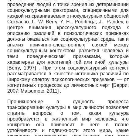
проведения людей с точки зрения их детерминации
социокультурными факторами, специфичными для
каждой из сравниваемых этнокультурных общностей
Согласно
J
.
W. Berry, Y. H
.
Poortinga, J
.
Pandey,
в
центре внимания кросскультурного подхода к
описанию различий в психологических признаках
должны оказаться как социокультурная среда, так и
анализ причинно-следственных связей между
социокультурным контекстом развития человека и
теми поведенческими признаками, которые
характерны для носителей той или иной культуры
[
Berry, 1997
]
. При этом социокультурный контекст
рассматривается в качестве источника различий по
широкому спектру психологических признаков — от
когнитивных процессов до личностных черт
[
Берри,
2007
;
Matsumoto, 2011
]
.
Проникновение в сущность процесса
трансформации культуры в мир личности позволяет
ставить вопросы о том, какая культура
преобразуется в жизненный мир человека, что
конкретно она привносит в него в плане
устойчивости и подвижности этого мира, какие