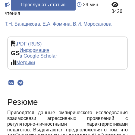
Прослушать статью
29 мин.
3426
чтения
Т.Н. Банщикова
,
Е.А. Фомина
,
В.И. Моросанова
PDF (RUS)
Информация
GS
в Google Scholar
Метрики
Резюме
Приводятся данные эмпирического исследования
взаимосвязи агрессивных проявлений с
регуляторно-личностными характеристиками
педагогов. Выдвигаются предположения о том, что