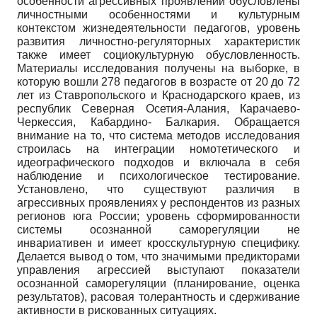
особенности агрессивных проявлений обусловлены
личностными особенностями и культурным
контекстом жизнедеятельности педагогов, уровень
развития личностно-регуляторных характеристик
также имеет социокультурную обусловленность.
Материалы исследования получены на выборке, в
которую вошли 278 педагогов в возрасте от 20 до 72
лет из Ставропольского и Краснодарского краев, из
республик Северная Осетия-Алания, Карачаево-
Черкессия, Кабардино- Балкария. Обращается
внимание на то, что система методов исследования
строилась на интеграции номотетического и
идеографического подходов и включала в себя
наблюдение и психологическое тестирование.
Установлено, что существуют различия в
агрессивных проявлениях у респондентов из разных
регионов юга России; уровень сформированности
системы осознанной саморегуляции не
инвариативен и имеет кросскультурную специфику.
Делается вывод о том, что значимыми предикторами
управления агрессией выступают показатели
осознанной саморегуляции (планирование, оценка
результатов), расовая толерантность и сдерживание
активности в рискованных ситуациях.