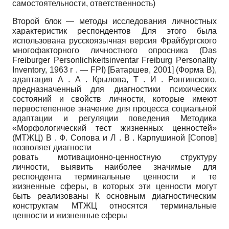
самостоятельности, ответственность)
Второй блок — методы исследования личностных
характеристик респондентов Для этого была
использована русскоязычная версия Фрайбургского
многофакторного личностного опросника
(Das
Freiburger Personlichkeitsinventar Freiburg Personality
Inventory, 1963
г
. — FPI)
[
Батаршев, 2001
]
(Форма
B),
адаптация А
.
А
.
Крылова, Т . И . Ронгинского,
предназначенный для диагностики психических
состояний и свойств личности, которые имеют
первостепенное значение для процесса социальной
адаптации и регуляции поведения Методика
«Морфологический тест жизненных ценностей»
(МТЖЦ) В . Ф. Сопова и Л . В . Карпушиной
[
Сопов
]
позволяет диагности­
ровать мотивационно-ценностную структуру
личности, выявить наиболее значимые для
респондента терминальные ценности и те
жизненные сферы, в которых эти ценности могут
быть реализованы К основным диагностическим
конструктам МТЖЦ относятся терминальные
ценности и жизненные сферы