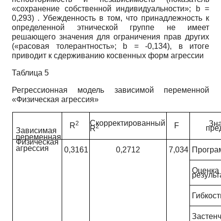
«сохранение собственной индивидуальности»;
b
=
0,293) . Убежденность в том, что принадлежность к
определенной этнической группе не имеет
решающего значения для ограничения прав других
(«расовая толерантность»;
b
= -0,134), в итоге
приводит к сдерживанию косвенных форм агрессии
Таблица 5
Регрессионная модель зависимой переменной
«Физическая агрессия»
Скорректированный
Зн
2
R
F
2
пре
R
Зависимая
переменная
Физическая
агрессия
0,3161
0,2712
7,034
Програ
Оценка
результ
Гибкост
Застен