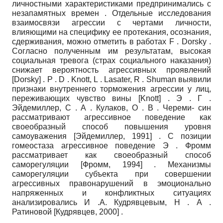
личностными характеристиками предпринимались с
незапамятных времен . Отдельные исследования
взаимосвязи агрессии с чертами личности,
влияющими на специфику ее протекания, осознания,
сдерживания, можно отметить в работах
F
.
Dorsky
.
Согласно полученным им результатам, высокая
социальная тревога (страх социального наказания)
снижает вероятность агрессивных проявлений
[
Dorsky
]
.
P
.
D
.
Knott, L
.
Lasater, R
.
Shuman
выявили
признаки внутреннего торможения агрессии у лиц,
переживающих чувство вины
[
Knott
]
. Э . Г .
Эйдемиллер, С . А . Кулаков, О . В . Череми- син
рассматривают агрессивное поведение как
своеобразный способ повышения уровня
самоуважения
[
Эйдемиллер, 1991
]
. С позиции
гомеостаза агрессивное поведение Э . Фромм
рассматривает как своеобразный способ
саморегуляции
[
Фромм, 1994
]
. Механизмы
саморегуляции субъекта при совершении
агрессивных правонарушений в эмоционально
напряженных и конфликтных ситуациях
анализировались И .А. Кудрявце­вым, Н . А .
Ратиновой
[
Кудрявцев, 2000
]
.