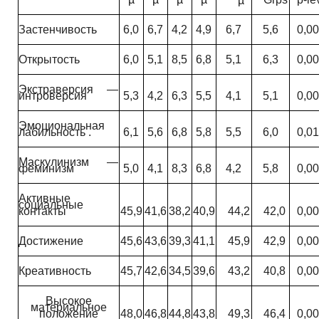
µ
Застенчивость
6,0
6,7
4,2
4,9
6,7
5,6
0,0
Открытость
6,0
5,1
8,5
6,8
5,1
6,3
0,0
Экстраверсия —
интроверсия
5,3
4,2
6,3
5,5
4,1
5,1
0,0
Эмоциональная
лабильность .
6,1
5,6
6,8
5,8
5,5
6,0
0,0
Маскулинизм —
феминизм
5,0
4,1
8,3
6,8
4,2
5,8
0,0
Активные
социальные
контакты
45,9
41,6
38,2
40,9
44,2
42,0
0,0
Достижение
45,6
43,6
39,3
41,1
45,9
42,9
0,0
Креативность
45,7
42,6
34,5
39,6
43,2
40,8
0,0
Высокое
материальное
положение
48,0
46,8
44,8
43,8
49,3
46,4
0,0