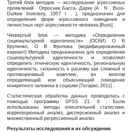
Третий блок методов — исследование агрессивных
проявлений . Опросник Басса- Дарки
(A
.
N
.
Buss-
Durkee Inventory,
1957 г . ), предназначен для
определения форм агрессивного поведения и
личностных черт агрессивности человека
[
Buss
]
.
Четвертый блок — методика «Определение
социокультурной идентичности» (ОСКИ) О В
Крупенко, О В Фролова (модифицированный
вариант) Методика предназначена для определения
социокультурной идентичности и позволяет
определить этническую идентичность, региональную
идентичность, склонность к расизму как сложный и
противоречивый комплекс, во многом
определяющий или объясняющий поведение
конкретного человека в социуме
[
Татарко, 2011
]
.
Статистическая обработка данных проводилась с
помощью программы
SPSS
21. 0 . Были
использованы методы описательной статистики,
корреляционный анализ, дисперсионный анализ и
множественный регрессионный анализ
Результаты исследования и их обсуждение