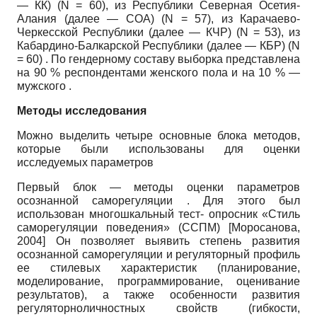
— КК)
(N
= 60), из Республики Северная Осетия-
Алания (далее — СОА)
(N
= 57), из Карачаево-
Черкесской Республики (далее — КЧР)
(N
= 53), из
Кабардино-Балкарской Республики (далее — КБР)
(N
= 60) . По гендерному составу выборка представлена
на 90 % респондентами женского пола и на 10 % —
мужского .
Методы исследования
Можно выделить четыре основные блока методов,
которые были использованы для оценки
исследуемых параметров
Первый блок — методы оценки параметров
осознанной саморегуляции . Для этого был
использован многошкальный тест- опросник «Стиль
саморегуляции поведения» (ССПМ)
[
Моросанова,
2004
]
Он позволяет выявить степень развития
осознанной саморегуляции и регуляторный профиль
ее стилевых характеристик (планирование,
моделирование, программирование, оценивание
результатов), а также особенности развития
регуляторно­личностных свойств (гибкости,