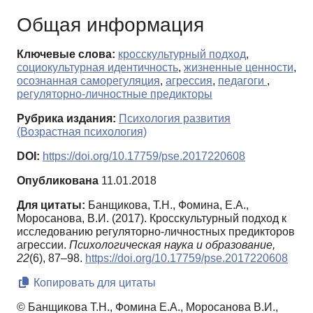
Общая информация
Ключевые слова:
кросскультурный подход
,
социокультурная идентичность
,
жизненные ценности
,
осознанная саморегуляция
,
агрессия
,
педагоги
,
регуляторно-личностные предикторы
Рубрика издания:
Психология развития
(Возрастная психология)
DOI:
https://doi.org/10.17759/pse.2017220608
Опубликована
11.01.2018
Для цитаты:
Банщикова, Т.Н., Фомина, Е.А.,
Моросанова, В.И. (2017). Кросскультурный подход к
исследованию регуляторно-личностных предикторов
агрессии.
Психологическая наука и образование,
22
(6), 87–98.
https://doi.org/10.17759/pse.2017220608
Копировать для цитаты
© Банщикова Т.Н., Фомина Е.А., Моросанова В.И.,