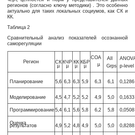
регионов (согласно ключу методики) . Это особенно
актуально для таких локальных со­циумов, как СК и
КК.
Таблица 2
Сравнительный анализ показателей осознанной
саморегуляции
СОА
All
ANOV
Регион
СК
КЧР
КК
КБР
µ
µ
µ
µ
µ
Grps
p-level
Планирование
5,6
6,3
6,3
5,9
6,3
6,1
0,1286
Моделирование
4,5
4,7
5,2
5,2
4,9
5,0
0,1633
Программирование
5,4
6,1
5,6
5,8
6,2
5,8
0,0508
Оценка
результатов
4,9
5,2
4,8
4,9
5,0
5,0
0,8288