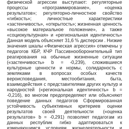
физической агрессии выступают: регуляторные
процессы «программирование», «оценка
результатов»; регуляторно-личностное свойство
«гибкость»; личностные характеристики
«застенчивость», «открытость»; жизненная ценность
«высокое материальное положение», а также
«социокультурная» и «региональная идентичность»
Данная модель объясняет 31,6 % дисперсии . Низкие
значения шкалы «Физическая агрессия» отмечены у
педагогов КБР, КЧР Пассивно­оборонительный тип
реагирования на обычные жизненные ситуации
(«застенчивость»
b
= -0,239), сложившиеся
культурные ценности и нормы, солидарность с
земляками в вопросах особых качеств
вероисповедания, местообитания, быта,
взаимодействия с представителями других культур и
народностей («региональная идентичность»
b
=
-0,216), во многом предопределяют или объясняют
поведение данных педагогов Сформированная
устойчивость субъективных критериев оценки
результатов своей деятельности («оценка
результатов»
b
= -0,291) позволяет педагогам из
данных республик гибко адаптироваться к
изменяющимся условиям жизнедеятельности и