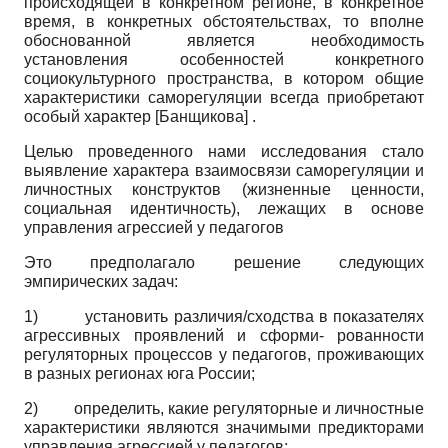
происходящей в конкретном регионе, в конкретное
время, в конкретных обстоятельствах, то вполне
обоснованной является необходимость
установления особенностей конкретного
социокультурного пространства, в котором общие
характеристики саморегуляции всегда приобретают
особый характер
[
Банщикова
]
.
Целью проведенного нами исследования стало
выявление характера взаимосвязи саморегуляции и
личностных конструктов (жизненные ценности,
социальная идентичность), лежащих в основе
управления агрессией у педагогов
Это предполагало решение следующих
эмпирических задач:
1)
установить различия/сходства в показателях
агрессивных проявлений и сформи- рованности
регуляторных процессов у педагогов, проживающих
в разных регионах юга России;
2)
определить, какие регуляторные и личностные
характеристики являются значимыми предикторами
управления агрессией у педагогов;