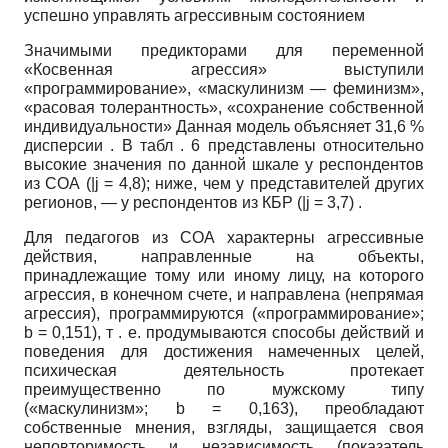
успешно управлять агрессивным состоянием
Значимыми предикторами для переменной
«Косвенная агрессия» выступили
«программирование», «маскулинизм — феминизм»,
«расовая толерантность», «сохранение собственной
индивидуальности» Данная модель объясняет 31,6 %
дисперсии . В табл . 6 представлены относительно
высокие значения по данной шкале у респондентов
из СОА
(|j
= 4,8); ниже, чем у представителей других
регионов, — у респондентов из КБР
(|j
= 3,7) .
Для педагогов из СОА характерны агрессивные
действия, направленные на объекты,
принадлежащие тому или иному лицу, на которого
агрессия, в конечном счете, и направлена (непрямая
агрессия), программируются («программирование»;
b
= 0,151), т . е. продумываются способы действий и
поведения для достижения намеченных целей,
психическая деятельность протекает
преимущественно по мужскому типу
(«маскулинизм»;
b
= 0,163), преобладают
собственные мнения, взгляды, защищается своя
неповторимость и независимость (показатель