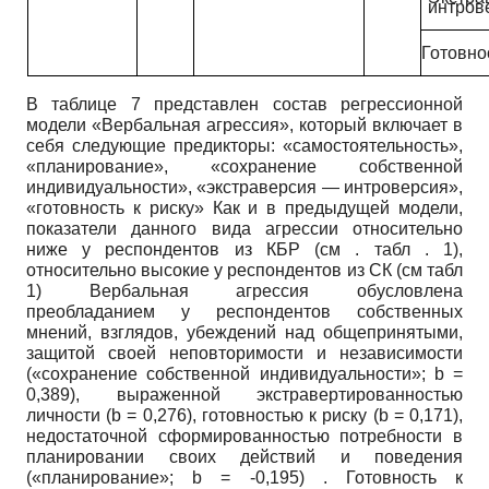
интров
Готовно
В таблице 7 представлен состав регрессионной
модели «Вербальная агрессия», который включает в
себя следующие предикторы: «самостоятельность»,
«планирование», «сохранение собственной
индивидуальности», «экстраверсия — интроверсия»,
«готовность к риску» Как и в предыдущей модели,
показатели данного вида агрессии относительно
ниже у респондентов из КБР (см . табл . 1),
относительно высокие у респондентов из СК (см табл
1) Вербальная агрессия обусловлена
преобладанием у респондентов собственных
мнений, взглядов, убеждений над общепринятыми,
защитой своей неповторимости и независимости
(«сохранение собственной индивидуальности»;
b
=
0,389), выраженной экстравертированностью
личности
(b
= 0,276), готовностью к риску
(b
= 0,171),
недостаточной сформированностью потребности в
планировании своих действий и поведения
(«планирование»;
b
= -0,195) . Готовность к