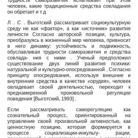
трудности саморазвития испытывает при этом
человек, какие традиционные средства совладания
он обретает и т д
Л . С . Выготский рассматривает социокультурную
среду не как «фактор», а как «источник» развития
личности Согласно авторской позиции, культура,
преобразуясь в жизненный мир человека, привносит
в него динамку: устойчивость и подвижность,
обуславливая трудности саморазвития и средства
совлада- ния с ними . Ученый предположил
существование двух линий развития психики:
натуральной и культурно-опосредованной . Согласно
принципу опосредования, используя внешние и
внутренние средства в качестве «орудия», человек
овладевает своей деятельностью, переходит к
преднамеренной произвольной регуляции
поведения
[
Выготский, 1993
]
.
Если рассматривать саморегуляцию как
сознательный процесс, ориентированный на
управление своей произвольной активностью, как
ценностную позицию, которая формируется в
процессе социализации-инкульту- рации,