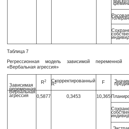
Маску
фемин
Расова
толеран
Сохран
собстве
индиви
Таблица 7
Регрессионная модель зависимой переменной
«Вербальная агрессия»
Скорректированный
Значи
2
R
F
2
преди
R
Зависимая
переменная
Вербальная
агрессия
0,5877
0,3453
10,365
Планир
Сохран
собстве
индивид
Экстра