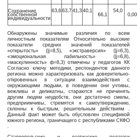
63,6
63,7
41,3
40,1
54,0
Сохранение
собственной
66,1
0,0
индивидуальности
Обнаружены значимые различия по всем
личностным показателям Относительно высокие
показатели средних значений показателей
«открытость»
(|j=8,5),
«экстравер­сия»
(|j=6,3),
«эмоциональная лабильность»
(|j=6,8),
«маскулинность» ф=8,3) отмечены у педагогов КК
Согласно ключу методики, респондентов данного
региона можно характеризовать как доверительно-
откровенных в ситуации взаимодействия с
окружающими людьми, в поведении они учтивы,
вежливы и деликатны, стараются не причинять
другим людям неудобств, они достаточно смелы,
предприимчивы, стремятся к самоутверждению,
склонны к быстрым, решительным действиям .
Данный факт может быть обусловлен спецификой
южного региона, граничащего с республиками СКФО
.
Ставропольские и осетинские педагоги