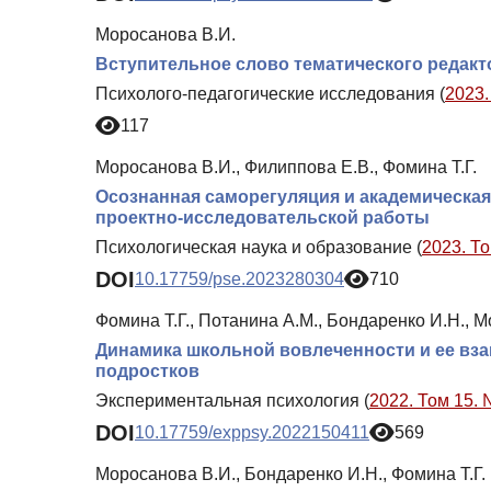
Моросанова В.И.
Вступительное слово тематического редакт
Психолого-педагогические исследования (
2023.
117
Моросанова В.И., Филиппова Е.В., Фомина Т.Г.
Осознанная саморегуляция и академическа
проектно-исследовательской работы
Психологическая наука и образование (
2023. То
DOI
10.17759/pse.2023280304
710
Фомина Т.Г., Потанина А.М., Бондаренко И.Н., 
Динамика школьной вовлеченности и ее вза
подростков
Экспериментальная психология (
2022. Том 15. 
DOI
10.17759/exppsy.2022150411
569
Моросанова В.И., Бондаренко И.Н., Фомина Т.Г.