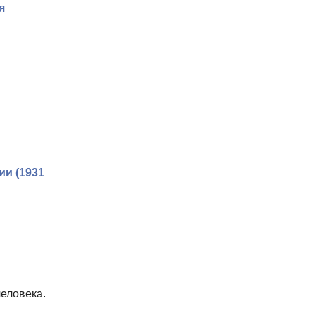
я
ии (1931
еловека.