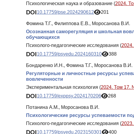
Психологическая наука и образование (
2024. То
DOI
10.17759/pse.2024290612
201
Фомина Т.Г., Филиппова Е.В., Моросанова В.И.
Осознанная саморегуляция и школьная вовл
обучающихся
Психолого-педагогические исследования (
2024.
DOI
10.17759/psyedu.2024160310
388
Бондаренко И.Н., Фомина Т.Г., Моросанова В.И.
Регуляторные и личностные ресурсы успе
вовлеченности
Экспериментальная психология (
2024. Том 17. 
DOI
10.17759/exppsy.2024170206
268
Потанина А.М., Моросанова В.И.
Психологические ресурсы успеваемости п
Психолого-педагогические исследования (
2023.
DOI
10.17759/psyedu.2023150301
400