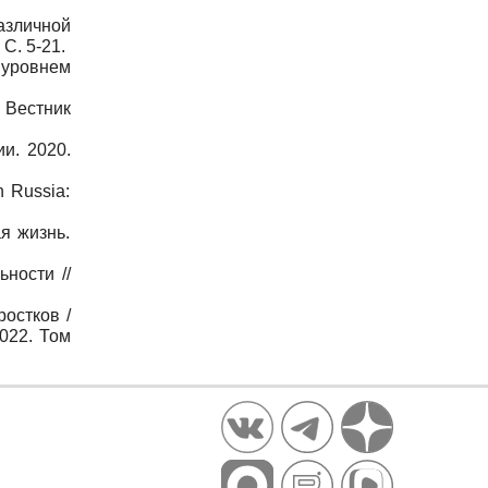
азличной
С. 5-21.
 уровнем
 Вестник
и. 2020.
n Russia:
я жизнь.
ности //
остков /
022. Том