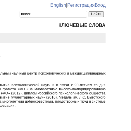
English
|
Регистрация
Вход
КЛЮЧЕВЫЕ СЛОВА
а
ральный научный центр психологических и междисциплинарных
итие психологической науки и в связи с 90-летием со дня
ная грамота РАО «За многолетнюю высококвалифицированную
 РАО» (2012), Диплом Российского психологического общества
итие гуманитарных наук» (2016), Медаль им. Л.С. Выготского
за многолетний добросовестный, плодотворный труд в системе
едерации.