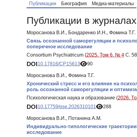
Публикации
Биография
Медиа-материалы
Публикации в журналах 
Моросанова В.И., Бондаренко И.Н., Фомина Т.Г.
Связь осознанной саморегуляции и психоло
поперечное исследование
Consortium Psychiatricum (
2025. Том 6. № 4
С. 58
DOI
10.17816/CP15613
90
Моросанова В.И., Фомина Т.Г.
Хронический стресс и его влияние на псих
роль осознанной саморегуляции и оптимиз
Психологическая наука и образование (
2026. То
DOI
10.17759/pse.2026310101
288
Моросанова В.И., Потанина А.М.
Индивидуально-типологические траектории
исследование