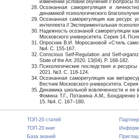
изменении условий обучения // Вопросы пс
Осознанная саморегуляция и личностн
динамикой психологического благополучия /
Осознанная саморегуляция как ресурс у
интеллекта // Экспериментальная психология
Надежность осознаной саморегуляции как
Московского университета. Серия 14. Психо
Опросник В.И. Моросановой «Стиль само
№4. С. 155-167.
Conscious Self-Regulation and Self-organi
State of the Art. 2020. 13(04). P. 168-182.
Психологические последствия и ресурсы
2021. №3. С. 118-124.
Осознанная саморегуляция как метаресу
Вестник Московского университета. Серия 1
Динамика школьной вовлеченности и ее в
Фомина Т.Г., Потанина А.М., Бондаренко 
15. №4. С. 167–180.
ТОП-20 статей
Партнер
ТОП-20 книг
Информа
База знаний
Приглаш