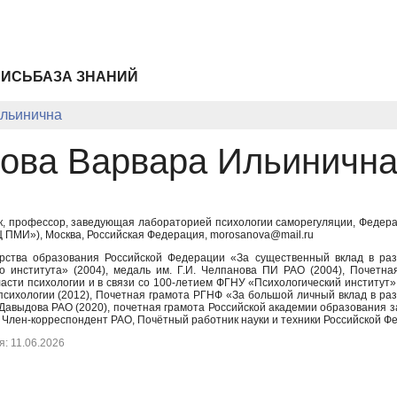
ПИСЬ
БАЗА ЗНАНИЙ
льинична
ова Варвара Ильиничн
ук, профессор, заведующая лабораторией психологии саморегуляции, Феде
ПМИ»), Москва, Российская Федерация, morosanova@mail.ru
рства образования Российской Федерации «За существенный вклад в разв
го института» (2004), медаль им. Г.И. Челпанова ПИ РАО (2004), Почет
асти психологии и в связи со 100-летием ФГНУ «Психологический институт»
сихологии (2012), Почетная грамота РГНФ «За большой личный вклад в разв
 Давыдова РАО (2020), почетная грамота Российской академии образования 
, Член-корреспондент РАО, Почётный работник науки и техники Российской Ф
: 11.06.2026