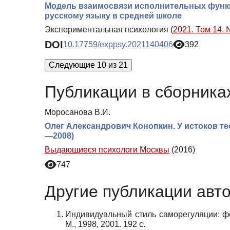
Модель взаимосвязи исполнительных функц
русскому языку в средней школе
Экспериментальная психология (
2021. Том 14. 
DOI
10.17759/exppsy.2021140406
392
Следующие 10 из 21
Публикации в сборниках
Моросанова В.И.
Олег Александрович Конопкин. У истоков т
—2008)
Выдающиеся психологи Москвы
(2016)
747
Другие публикации авт
Индивидуальный стиль саморегуляции: фе
М., 1998, 2001. 192 с.