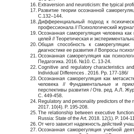
Extraversion and neuroticism: the typical prof
Развитие теории осознанной саморегуля
С.132–144.
Дифференциальный подход к психическ
профессионала // Психологический журнал.
Осознанная саморегуляция человека как
целей // Теоретическая и экспериментальна
Общая способность к саморегуляции:
диагностике ее развития // Вопросы психол
Осознанная саморегуляция как психолог
Педагогика. 2016. №10. С. 13-24.
Cognitive and regulatory characteristics an
Individual Differences . 2016. Pp. 177-186/
Осознанная саморегуляция как метасист
человека // Фундаментальные и прик
перспективы развития / Отв. ред. А.Л. Жу
С. 449-458.
Regulatory and personality predictors of the re
2017. 10(4). P. 195-208.
The relationship between executive functi
Russia: State of the Art. 2018. 12(1). P. 104-1
От чего зависит надежность действий учащ
Осознанная саморегуляция учебной деят