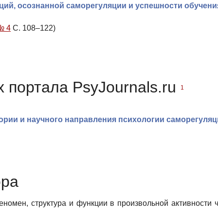
ий, осознанной саморегуляции и успешности обучени
№ 4
С. 108–122)
 портала PsyJournals.ru
1
еории и научного направления психологии саморегуляц
ора
номен, структура и функции в произвольной активности ч