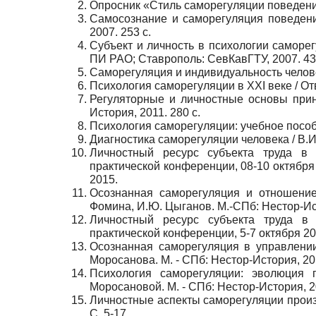
Опросник «Стиль саморегуляции поведения»
Самосознание и саморегуляция поведения
2007. 253 с.
Субъект и личность в психологии саморег
ПИ РАО; Ставрополь: СевКавГТУ, 2007. 43
Саморегуляция и индивидуальность человека
Психология саморегуляции в XXI веке / Отв
Регуляторные и личностные основы приня
История, 2011. 280 с.
Психология саморегуляции: учебное пособи
Диагностика саморегуляции человека / В.И.
Личностный ресурс субъекта труда в
практической конференции, 08-10 октября 
2015.
Осознанная саморегуляция и отношение
Фомина, И.Ю. Цыганов. М.-СПб: Нестор-Ист
Личностный ресурс субъекта труда в
практической конференции, 5-7 октября 201
Осознанная саморегуляция в управлении 
Моросанова. М. - СПб: Нестор-История, 201
Психология саморегуляции: эволюция 
Моросановой. М. - СПб: Нестор-История, 20
Личностные аспекты саморегуляции произв
С. 5-17.