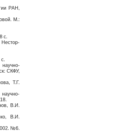
гии РАН,
вой. М.:
8 с.
 Нестор-
 с.
научно-
ск: СКФУ,
ва, Т.Г.
научно-
18.
ов, В.И.
ко, В.И.
002. №6.