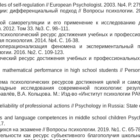
iles of self-regulation // European Psychologist. 2003. №4. Р. 27
ции: дифференциальный подход // Вопросы психологии. 2
ой саморегуляции и его применение к исследованию 
 2012. Том 33. №3. С. 98–111.
 психологический ресурс достижения учебных и професси
я психология. 2014. №4. С. 16-38.
 операционализация феномена и экспериментальный п
огии. 2016. №2. С. 109-123.
ический ресурс достижения учебных и профессиональных 
d mathematical performance in high school students // Person
ема психологических ресурсов достижения целей и само
ладные исследования современной психологии: резул
равлёв, В.А. Кольцова. М.: Изд-во «Институт психологии РА
liability of professional actions // Psychology in Russia: State o
ons and language competences in middle school children Psyc
17.
ихся на экзамене // Вопросы психологии. 2019. №1. С. 65-78
ельности как ресурс субъективного благополучия школьн