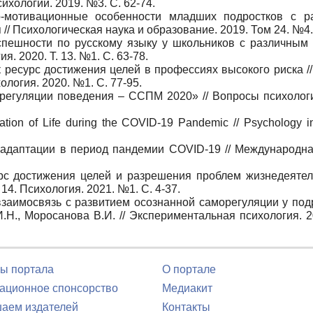
ихологии. 2019. №3. С. 62-74.
о-мотивационные особенности младших подростков с р
/ Психологическая наука и образование. 2019. Том 24. №4. 
спешности по русскому языку у школьников с различным
. 2020. Т. 13. №1. С. 63-78.
 ресурс достижения целей в профессиях высокого риска //
логия. 2020. №1. C. 77-95.
регуляции поведения – ССПМ 2020» // Вопросы психологи
zation of Life during the COVID-19 Pandemic // Psychology i
 адаптации в период пандемии COVID-19 // Международна
рс достижения целей и разрешения проблем жизнедеятель
4. Психология. 2021. №1. C. 4-37.
заимосвязь с развитием осознанной саморегуляции у подр
И.Н., Моросанова В.И. // Экспериментальная психология. 2
ы портала
О портале
ционное спонсорство
Медиакит
аем издателей
Контакты