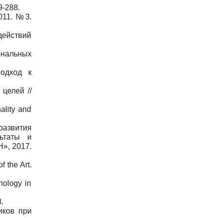
9-288.
011. №3.
действий
ональных
одход к
целей //
ality and
развития
ьтаты и
Н», 2017.
f the Art.
hology in
.
иков при