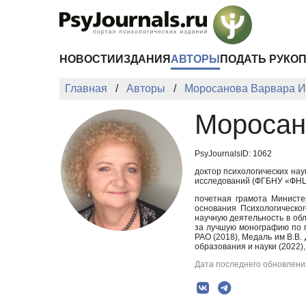
Перейти к основному содержанию
НОВОСТИ
ИЗДАНИЯ
АВТОРЫ
ПОДАТЬ РУКО
Главная
Авторы
Моросанова Варвара И
Моросан
PsyJournalsID: 1062
доктор психологических на
исследований (ФГБНУ «ФНЦ 
почетная грамота Министе
основания Психологическо
научную деятельность в обл
за лучшую монографию по п
РАО (2018), Медаль им В.В.
образования и науки (2022)
Дата последнего обновления