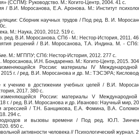
 (ССПМ): Руководство. М.: Когито-Центр, 2004. 41 с.
 / В.И. Моросанова, Е.А. Аронова. М.: Институт психоло
уляции: Сборник научных трудов / Под ред. В. И. Моросано
0с.
. М.: Наука, 2010, 2012. 519 с.
. ред. В.И. Моросанова. СПб - М.: Нестор-История, 2011. 46
тия решений / В.И. Моросанова, Т.А. Индина. М. - СПб:
е. М.: МГППУ; СПб: Нестор-История, 2012. 277 с.
 Моросанова, И.Н. Бондаренко. М.: Когито-Центр, 2015. 304
 изменяющейся России: материалы IV Международной 
2015 г. / ред. В.И. Моросанова и др. М.: ТЭСЭРА; Кисловод
 к учению в достижении учебных целей / В.И. Моросано
ория, 2017. 380 с.
 изменяющейся России: материалы V Международной 
8 г. / ред. В.И. Моросанова и др. Иваново: Научный мир, 20
агрессией / Т.Н. Банщикова, Е.А. Фомина, В.А. Соломон
8. 294 с.
подходов и вызовы времени / Под ред. Ю.П. Зинчен
20. 650 с.
ольной активности человека // Психологический журнал. 2