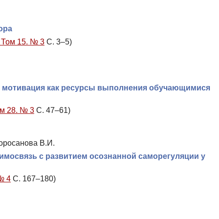
ора
 Том 15. № 3
С. 3–5)
я мотивация как ресурсы выполнения обучающимися
м 28. № 3
С. 47–61)
Моросанова В.И.
имосвязь с развитием осознанной саморегуляции у
№ 4
С. 167–180)