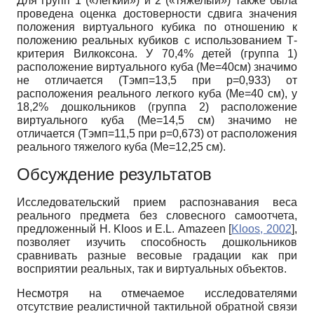
Для групп 1 («легкий») и 2 («тяжелый») также была
проведена оценка достоверности сдвига значения
положения виртуального кубика по отношению к
положению реальных кубиков с использованием Т-
критерия Вилкоксона. У 70,4% детей (группа 1)
расположение виртуального куба (Ме=40см) значимо
не отличается (Tэмп=13,5 при р=0,933) от
расположения реального легкого куба (Ме=40 см), у
18,2% дошкольников (группа 2) расположение
виртуального куба (Ме=14,5 см) значимо не
отличается (Tэмп=11,5 при р=0,673) от расположения
реального тяжелого куба (Ме=12,25 см).
Обсуждение результатов
Исследовательский прием распознавания веса
реального предмета без словесного самоотчета,
предложенный H. Kloos и E.L. Amazeen
[
Kloos, 2002
]
,
позволяет изучить способность дошкольников
сравнивать разные весовые градации как при
восприятии реальных, так и виртуальных объектов.
Несмотря на отмечаемое исследователями
отсутствие реалистичной тактильной обратной связи