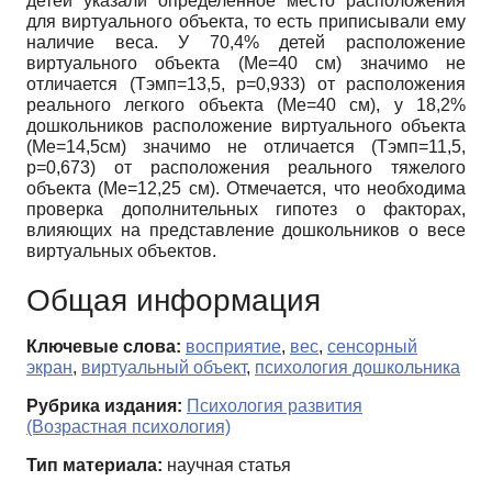
детей указали определенное место расположения
для виртуального объекта, то есть приписывали ему
наличие веса. У 70,4% детей расположение
виртуального объекта (Ме=40 см) значимо не
отличается (Tэмп=13,5, р=0,933) от расположения
реального легкого объекта (Ме=40 см), у 18,2%
дошкольников расположение виртуального объекта
(Ме=14,5см) значимо не отличается (Tэмп=11,5,
р=0,673) от расположения реального тяжелого
объекта (Ме=12,25 см). Отмечается, что необходима
проверка дополнительных гипотез о факторах,
влияющих на представление дошкольников о весе
виртуальных объектов.
Общая информация
Ключевые слова:
восприятие
,
вес
,
сенсорный
экран
,
виртуальный объект
,
психология дошкольника
Рубрика издания:
Психология развития
(Возрастная психология)
Тип материала:
научная статья