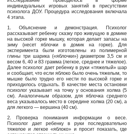
Исследование проводилось в форме
индивидуальных игровых занятий в присутствии
психолога ДОУ. Процедура исследования включала
4 этапа.
1. Объяснение и демонстрация. Психолог
рассказывает ребенку сказку про живущую в домике
на высокой горке мышку, которая делает запасы на
зиму (несет яблочки в домик на горке). Для
эксперимента были изготовлены из полимерной
глины три шарика («яблочки») диаметром 3,5 см и
весом 6, 40 и 83 грамма (легкое, среднее и тяжелое).
Далее психолог дает ребенку в руки «тяжелый» шар
и сообщает, что если яблоко было очень тяжелым, то
мышке было трудно его нести по высокой горке и
приходилось отдыхать. В качестве места остановки
психолог указывает на точку у основания холма (5
cм). Аналогичным образом, для яблочка среднего
веса указывалось место в середине холма (20 cм), а
для легкого — вершина (40 cм).
2. Проверка понимания информации о весе.
Психолог дает ребенку в руки последовательно
тяжелое и легкое «яблоко» и просит показать, где