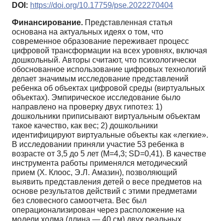
DOI:
https://doi.org/10.17759/pse.2022270404
Финансирование.
Представленная статья
основана на актуальных идеях о том, что
современное образование переживает процесс
цифровой трансформации на всех уровнях, включая
дошкольный. Авторы считают, что психологически
обоснованное использование цифровых технологий
делает значимым исследование представлений
ребенка об объектах цифровой среды (виртуальных
объектах). Эмпирическое исследование было
направлено на проверку двух гипотез: 1)
дошкольники приписывают виртуальным объектам
такое качество, как вес; 2) дошкольники
идентифицируют виртуальные объекты как «легкие».
В исследовании приняли участие 53 ребенка в
возрасте от 3,5 до 5 лет (M=4,3; SD=0,41). В качестве
инструмента работы применялся методический
прием (Х. Клоос, Э.Л. Амазин), позволяющий
выявить представления детей о весе предметов на
основе результатов действий с этими предметами
без словесного самоотчета. Вес был
операционализирован через расположение на
модели холма (длина — 40 см) двух реальных