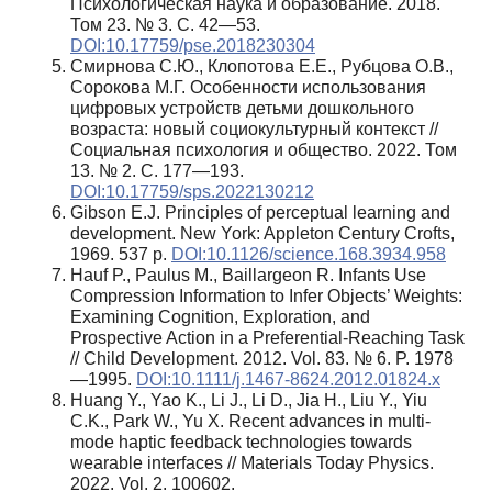
Психологическая наука и образование. 2018.
Том 23. № 3. C. 42—53.
DOI:10.17759/pse.2018230304
Смирнова С.Ю., Клопотова Е.Е., Рубцова О.В.,
Сорокова М.Г. Особенности использования
цифровых устройств детьми дошкольного
возраста: новый социокультурный контекст //
Социальная психология и общество. 2022. Том
13. № 2. С. 177—193.
DOI:10.17759/sps.2022130212
Gibson E.J. Principles of perceptual learning and
development. New York: Appleton Century Crofts,
1969. 537 p.
DOI:10.1126/science.168.3934.958
Hauf P., Paulus M., Baillargeon R. Infants Use
Compression Information to Infer Objects’ Weights:
Examining Cognition, Exploration, and
Prospective Action in a Preferential-Reaching Task
// Child Development. 2012. Vol. 83. № 6. P. 1978
—1995.
DOI:10.1111/j.1467-8624.2012.01824.x
Huang Y., Yao K., Li J., Li D., Jia H., Liu Y., Yiu
C.K., Park W., Yu X. Recent advances in multi-
mode haptic feedback technologies towards
wearable interfaces // Materials Today Physics.
2022. Vol. 2. 100602.