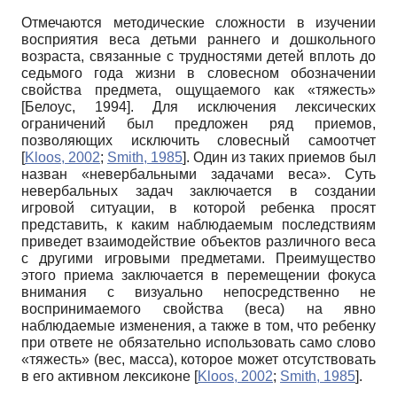
Отмечаются методические сложности в изучении
восприятия веса детьми раннего и дошкольного
возраста, связанные с трудностями детей вплоть до
седьмого года жизни в словесном обозначении
свойства предмета, ощущаемого как «тяжесть»
[
Белоус, 1994
]
. Для исключения лексических
ограничений был предложен ряд приемов,
позволяющих исключить словесный самоотчет
[
Kloos, 2002
;
Smith, 1985
]
. Один из таких приемов был
назван «невербальными задачами веса». Суть
невербальных задач заключается в создании
игровой ситуации, в которой ребенка просят
представить, к каким наблюдаемым последствиям
приведет взаимодействие объектов различного веса
с другими игровыми предметами. Преимущество
этого приема заключается в перемещении фокуса
внимания с визуально непосредственно не
воспринимаемого свойства (веса) на явно
наблюдаемые изменения, а также в том, что ребенку
при ответе не обязательно использовать само слово
«тяжесть» (вес, масса), которое может отсутствовать
в его активном лексиконе
[
Kloos, 2002
;
Smith, 1985
]
.