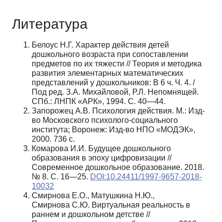
Литература
Белоус Н.Г. Характер действия детей
дошкольного возраста при сопоставлении
пр
едметов по их тяжести // Теория и методика
развития элементарных математических
представлений у дошкольников: В 6 ч. Ч. 4. /
Под ред. З.А. Михайловой, Р.Л. Непомнящей.
СПб.: ЛНПК «АРК», 1994. С. 40—44.
Запорожец А.В. Психология действия. М.: Изд-
во Московского психолого-социального
института; Воронеж: Изд-во НПО «МОДЭК»,
2000. 736 с.
Комарова И.И. Будущее дошкольного
образования в эпоху цифровизации //
Современное дошкольное образование. 2018.
№ 8. С. 16—25.
DOI:10.24411/1997-9657-2018-
10032
Смирнова Е.О., Матушкина Н.Ю.,
Смирнова С.Ю. Виртуальная реальность в
раннем и дошкольном детстве //