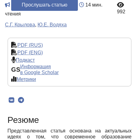
Прослушать статью
14 мин.
992
чтения
С.Г. Крылова
,
Ю.Е. Водяха
PDF (RUS)
PDF (ENG)
Подкаст
Информация
GS
в Google Scholar
Метрики
Резюме
Представленная статья основана на актуальных
идеях о том, что современное образование