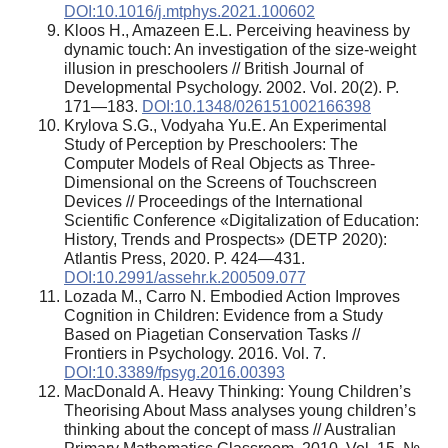
DOI:10.1016/j.mtphys.2021.100602
Kloos H., Amazeen E.L. Perceiving heaviness by
dynamic touch: An investigation of the size-weight
illusion in preschoolers // British Journal of
Developmental Psychology. 2002. Vol. 20(2). P.
171—183.
DOI:10.1348/026151002166398
Krylova S.G., Vodyaha Yu.E. An Experimental
Study of Perception by Preschoolers: The
Computer Models of Real Objects as Three-
Dimensional on the Screens of Touchscreen
Devices // Proceedings of the International
Scientific Conference «Digitalization of Education:
History, Trends and Prospects» (DETP 2020):
Atlantis Press, 2020. P. 424—431.
DOI:10.2991/assehr.k.200509.077
Lozada M., Carro N. Embodied Action Improves
Cognition in Children: Evidence from a Study
Based on Piagetian Conservation Tasks //
Frontiers in Psychology. 2016. Vol. 7.
DOI:10.3389/fpsyg.2016.00393
MacDonald A. Heavy Thinking: Young Children’s
Theorising About Mass analyses young children’s
thinking about the concept of mass // Australian