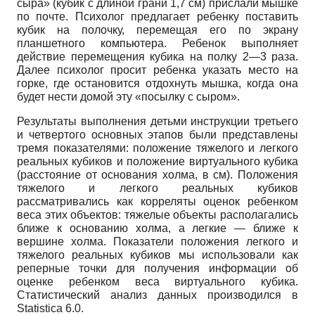
сыра» (кубик с длиной грани 1,7 см) прислали мышке
по почте. Психолог предлагает ребенку поставить
кубик на полочку, перемещая его по экрану
планшетного компьютера. Ребенок выполняет
действие перемещения кубика на полку 2—3 раза.
Далее психолог просит ребенка указать место на
горке, где остановится отдохнуть мышка, когда она
будет нести домой эту «посылку с сыром».
Результаты выполнения детьми инструкции третьего
и четвертого основных этапов были представлены
тремя показателями: положение тяжелого и легкого
реальных кубиков и положение виртуального кубика
(расстояние от основания холма, в см). Положения
тяжелого и легкого реальных кубиков
рассматривались как корреляты оценок ребенком
веса этих объектов: тяжелые объекты располагались
ближе к основанию холма, а легкие — ближе к
вершине холма. Показатели положения легкого и
тяжелого реальных кубиков мы использовали как
реперные точки для получения информации об
оценке ребенком веса виртуального кубика.
Статистический анализ данных производился в
Statistica 6.0.