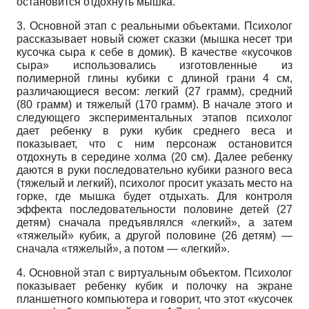
остановится отдохнуть мышка.
3. Основной этап с реальными объектами. Психолог
рассказывает новый сюжет сказки (мышка несет три
кусочка сыра к себе в домик). В качестве «кусочков
сыра» использовались изготовленные из
полимерной глины кубики с длиной грани 4 см,
различающиеся весом: легкий (27 грамм), средний
(80 грамм) и тяжелый (170 грамм). В начале этого и
следующего экспериментальных этапов психолог
дает ребенку в руки кубик среднего веса и
показывает, что с ним персонаж остановится
отдохнуть в середине холма (20 см). Далее ребенку
даются в руки последовательно кубики разного веса
(тяжелый и легкий), психолог просит указать место на
горке, где мышка будет отдыхать. Для контроля
эффекта последовательности половине детей (27
детям) сначала предъявлялся «легкий», а затем
«тяжелый» кубик, а другой половине (26 детям) —
сначала «тяжелый», а потом — «легкий».
4. Основной этап с виртуальным объектом. Психолог
показывает ребенку кубик и полочку на экране
планшетного компьютера и говорит, что этот «кусочек