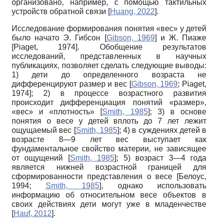
организовано, например, с помощью тактильных
устройств обратной связи
[
Huang, 2022
]
.
Исследование формирования понятия «вес» у детей
было начато Э. Гибсон
[
Gibson, 1969
]
и Ж. Пиаже
[
Piaget, 1974
]
. Обобщение результатов
исследований, представленных в научных
публикациях, позволяет сделать следующие выводы:
1) дети до определенного возраста не
дифференцируют размер и вес
[
Gibson, 1969
;
Piaget,
1974
]
; 2) в процессе возрастного развития
происходит дифференциация понятий «размер»,
«вес» и «плотность»
[
Smith, 1985
]
; 3) в основе
понятия о весе у детей вплоть до 7 лет лежит
ощущаемый вес
[
Smith, 1985
]
; 4) в суждениях детей в
возрасте 8—9 лет вес выступает как
фундаментальное свойство материи, не зависящее
от ощущений
[
Smith, 1985
]
; 5) возраст 3—4 года
является нижней возрастной границей для
сформированности представления о весе
[
Белоус,
1994
;
Smith, 1985
]
, однако использовать
информацию об относительном весе объектов в
своих действиях дети могут уже в младенчестве
[
Hauf, 2012
]
.