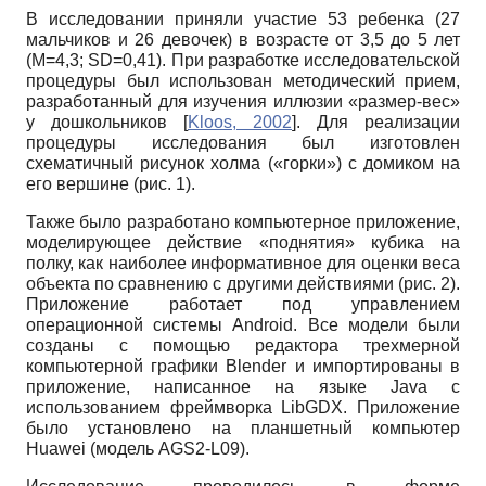
В исследовании приняли участие 53 ребенка (27
мальчиков и 26 девочек) в возрасте от 3,5 до 5 лет
(M=4,3; SD=0,41). При разработке исследовательской
процедуры был использован методический прием,
разработанный для изучения иллюзии «размер-вес»
у дошкольников
[
Kloos, 2002
]
. Для реализации
процедуры исследования был изготовлен
схематичный рисунок холма («горки») с домиком на
его вершине (рис. 1).
Также было разработано компьютерное приложение,
моделирующее действие «поднятия» кубика на
полку, как наиболее информативное для оценки веса
объекта по сравнению с другими действиями (рис. 2).
Приложение работает под управлением
операционной системы Android. Все модели были
созданы с помощью редактора трехмерной
компьютерной графики Blender и импортированы в
приложение, написанное на языке Java с
использованием фреймворка LibGDX. Приложение
было установлено на планшетный компьютер
Huawei (модель AGS2-L09).