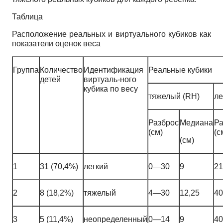
Таблица
Расположение реальных и виртуального кубиков как
показатели оценок веса
Группа
Количество
Идентификация
Реальные кубики
детей
виртуаль-ного
кубика по весу
тяжелый (RH)
ле
Разброс
Медиана
Ра
(см)
(с
(см)
1
31 (70,4%)
легкий
0—30
9
2
2
8 (18,2%)
тяжелый
4—30
12,25
4
3
5 (11,4%)
неопределенный
0—14
9
4