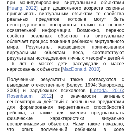
при манипулировании виртуальными объектами
[
Huang, 2022
]
, дети дошкольного возраста склонны
приписывать виртуальным объектам те свойства
реальных предметов, которые могут быть
непосредственно восприняты только на основе
осязательной информации. Возможно, перенос
свойств реальных объектов на виртуальные
облегчает процесс познания ребенком виртуального
мира. Результаты, касающиеся приписывания
виртуальным объектам веса, соответствуют
результатам исследования личных «теорий» детей 4
—6 лет о массе: дети рассуждали о массе
нарисованных объектов
[
MacDonald, 2010
]
.
Полученные результаты также согласуются с
выводами отечественных
[
Белоус, 1994
;
Запорожец,
2000
]
и зарубежных психологов
[
Lozada, 2016
;
Rosenbaum, 2012
]
о значимости активных
сенсомоторных действий с реальными предметами
для формирования перцептивных способностей
ребенка, а также для умения предсказывать
физические характеристики визуально
воспринимаемых объектов. Нами также показано,
что опыт, полученный ребенком в ходе