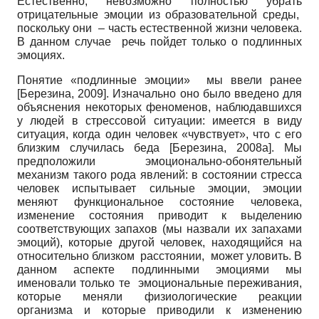
Естественно, невозможно полностью убрать
отрицательные эмоции из образовательной среды,
поскольку они – часть естественной жизни человека.
В данном случае речь пойдет только о подлинных
эмоциях.
Понятие «подлинные эмоции» мы ввели ранее
[
Березина, 2009
]
. Изначально оно было введено для
объяснения некоторых феноменов, наблюдавшихся
у людей в стрессовой ситуации: имеется в виду
ситуация, когда один человек «чувствует», что с его
близким случилась беда
[
Березина, 2008а
]
. Мы
предположили эмоционально-обонятельный
механизм такого рода явлений: в состоянии стресса
человек испытывает сильные эмоции, эмоции
меняют функциональное состояние человека,
изменение состояния приводит к выделению
соответствующих запахов (мы назвали их запахами
эмоций), которые другой человек, находящийся на
относительно близком расстоянии, может уловить. В
данном аспекте подлинными эмоциями мы
именовали только те эмоциональные переживания,
которые меняли физиологические реакции
организма и которые приводили к изменению