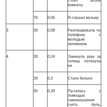
стоял возле
комнаты
76
0,06
Я слушал музыку
3
39
0,08
Разговаривала по
телефону с
молодым
человеком
4
28
0,24
Закинула руку за
голову, потянула
ее
29
0,3
Стало больно
30
0,39
Пыталась с
помощью
самовнушения
снять боль,