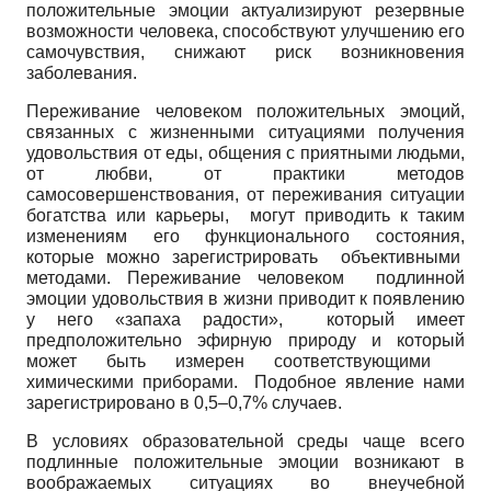
положительные эмоции актуализируют резервные
возможности человека, способствуют улучшению его
самочувствия, снижают риск возникновения
заболевания.
Переживание человеком положительных эмоций,
связанных с жизненными ситуациями получения
удовольствия от еды, общения с приятными людьми,
от любви, от практики методов
самосовершенствования, от переживания ситуации
богатства или карьеры, могут приводить к таким
изменениям его функционального состояния,
которые можно зарегистрировать объективными
методами. Переживание человеком подлинной
эмоции удовольствия в жизни приводит к появлению
у него «запаха радости», который имеет
предположительно эфирную природу и который
может быть измерен соответствующими
химическими приборами. Подобное явление нами
зарегистрировано в 0,5–0,7% случаев.
В условиях образовательной среды чаще всего
подлинные положительные эмоции возникают в
воображаемых ситуациях во внеучебной