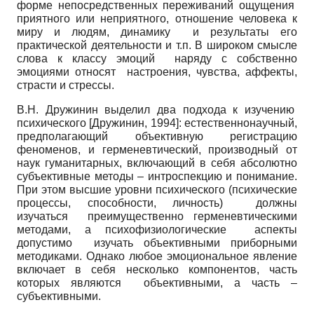
форме непосредственных переживаний ощущения
приятного или неприятного, отношение человека к
миру и людям, динамику и результаты его
практической деятельности и т.п. В широком смысле
слова к классу эмоций наряду с собственно
эмоциями относят настроения, чувства, аффекты,
страсти и стрессы.
В.Н. Дружинин выделил два подхода к изучению
психического
[
Дружинин, 1994
]
: естественнонаучный,
предполагающий объективную регистрацию
феноменов, и герменевтический, производный от
наук гуманитарных, включающий в себя абсолютно
субъективные методы – интроспекцию и понимание.
При этом высшие уровни психического (психические
процессы, способности, личность) должны
изучаться преимущественно герменевтическими
методами, а психофизиологические аспекты
допустимо изучать объективными приборными
методиками. Однако любое эмоциональное явление
включает в себя несколько компонентов, часть
которых являются объективными, а часть –
субъективными.