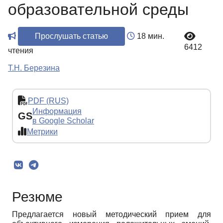
образовательной среды
Прослушать статью
18 мин.
6412
чтения
Т.Н. Березина
PDF (RUS)
Информация
GS
в Google Scholar
Метрики
Резюме
Предлагается новый методический прием для