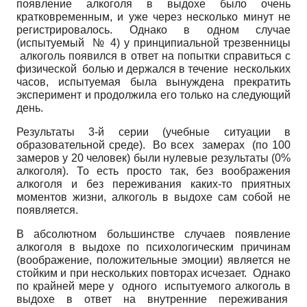
появление алкоголя в выдохе было очень
кратковременным, и уже через несколько минут не
регистрировалось. Однако в одном случае
(испытуемый № 4) у принципиальной трезвенницы
алкоголь появился в ответ на попытки справиться с
физической болью и держался в течение нескольких
часов, испытуемая была вынуждена прекратить
эксперимент и продолжила его только на следующий
день.
Результаты 3-й серии (учебные ситуации в
образовательной среде). Во всех замерах (по 100
замеров у 20 человек) были нулевые результаты (0%
алкоголя). То есть просто так, без воображения
алкоголя и без переживания каких-то приятных
моментов жизни, алкоголь в выдохе сам собой не
появляется.
В абсолютном большинстве случаев появление
алкоголя в выдохе по психологическим причинам
(воображение, положительные эмоции) является не
стойким и при нескольких повторах исчезает. Однако
по крайней мере у одного испытуемого алкоголь в
выдохе в ответ на внутренние переживания