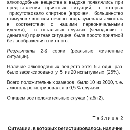
алкоподобные вещества в выдохе появлялись при
представлении приятных ситуаций, в которых
присутствовало спиртное (впрочем, большинство
стимулов явно или неявно подразумевали алкоголь
в соответствии с нашими первоначальными
идеями), в остальных случаях (чемоданчик с
деньгами) приятная ситуация была просто приятной
без воображения спиртного.
Результаты 2-й
серии (реальные жизненные
ситуации).
Наличие алкоподобных веществ хотя бы один раз
было зафиксировано у 5 из 20 испытуемых (25%).
Всего положительных замеров было 10 из 2000, т. е.
алкоголь регистрировался в 0,5 % случаях.
Опишем все положительные случаи (табл.2).
Т а б л и ц а 2
Ситуации, в которых регистрировалось наличие