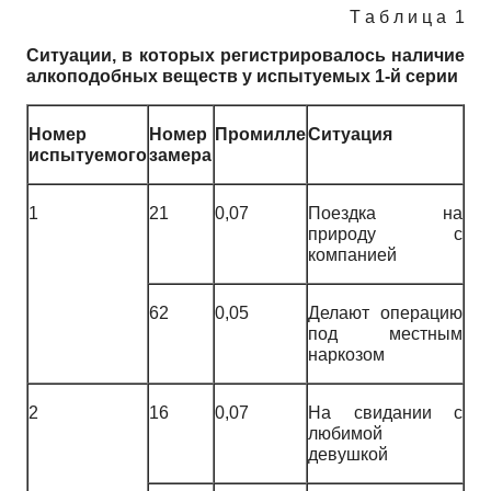
Т а б л и ц а 1
Ситуации, в которых регистрировалось наличие
алкоподобных веществ у испытуемых 1-й серии
Номер
Номер
Промилле
Ситуация
испытуемого
замера
1
21
0,07
Поездка на
природу с
компанией
62
0,05
Делают операцию
под местным
наркозом
2
16
0,07
На свидании с
любимой
девушкой