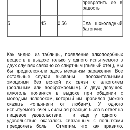
превратить ее в
радость
5
45
0,56
Ела шоколадный
батончик
Как видно, из таблицы, появление алкоподобных
веществ в выдохе только у одного испытуемого в
двух случаях связано со спиртным (пьяный отец), мы
бы предположили здесь механизм заражения. Все
остальные случаи вызваны положительными
эмоциями без всякой их связи с алкоголем
(реальным или воображаемым). У двух девушек
алкоголь появился в выдохе при общении с
молодым человеком, который им нравился (можно
сказать «опьянели от любви»). У одного
испытуемого очень сильная реакция была в ответ на
пищевое удовольствие, и еще у одного
удовольствие оказалось связанным с попытками
преодолеть боль. Отметим, что, как правило,