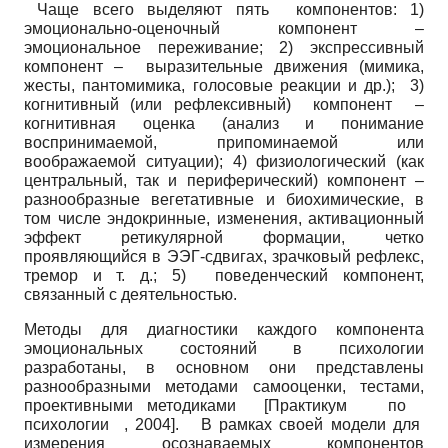
Чаще всего выделяют пять компонентов: 1)
эмоционально-оценочный компонент –
эмоциональное переживание; 2) экспрессивный
компонент – выразительные движения (мимика,
жесты, пантомимика, голосовые реакции и др.); 3)
когнитивный (или рефлексивный) компонент –
когнитивная оценка (анализ и понимание
воспринимаемой, припоминаемой или
воображаемой ситуации); 4) физиологический (как
центральный, так и периферический) компонент –
разнообразные вегетативные и биохимические, в
том числе эндокринные, изменения, активационный
эффект ретикулярной формации, четко
проявляющийся в ЭЭГ-сдвигах, зрачковый рефлекс,
тремор и т. д.; 5) поведенческий компонент,
связанный с деятельностью.
Методы для диагностики каждого компонента
эмоциональных состояний в психологии
разработаны, в основном они представлены
разнообразными методами самооценки, тестами,
проективными методиками
[
Практикум по
психологии , 2004
]
. В рамках своей модели для
измерения осознаваемых компонентов