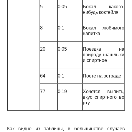
5
0,05
Бокал какого-
нибудь коктейля
8
0,1
Бокал любимого
напитка
20
0,05
Поездка на
природу, шашлыки
и спиртное
64
0,1
Поете на эстраде
77
0,19
Хочется выпить,
вкус спиртного во
рту
Как видно из таблицы, в большинстве случаев