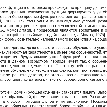
еских функций в онтогенезе происходит по принципу динам
 более древняя психическая функция формируется у дете
евают более простые функции (восприятие – раньше памят
й, 1960
]
). При этом одним из необходимых условий разв
том, что внутренние процессы человеческой психики скл
В.А. Момову, такими процессами являются воспитание и о
атывающий и стихийные воздействия среды
[
Момов, 1975
]
.
ой форму сознательно направляемого воздействия на соц
аннего детства до юношеского возраста обусловлено усво
 как личностная характеристика имеет ряд особенностей, 
 восприятие, будучи доминирующей функцией сознания и 
сти в данном возрастном периоде имеет такую особенно
о поведение определяется ею. Поскольку ребенок раннег
дение обусловлено несколькими факторами: во-первых, 
але раннего детства, во-вторых, тесной связанностью
а сознания, когда восприятие непосредственно связано с
ыготский, доминирующей функцией становится память
[
Выго
в и образований, формирование самосознания. Развитие
анных сфер – эмоциональной и мотивационной. Посколь
намика образных представлений более свободна и мяг