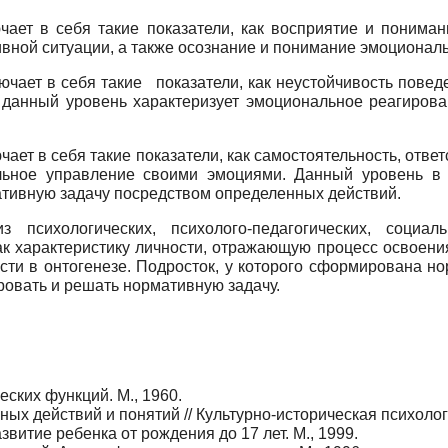
ает в себя такие показатели, как восприятие и понима
ивной ситуации, а также осознание и понимание эмоционал
ючает в себя такие показатели, как неустойчивость пове
м данный уровень характеризует эмоциональное реагирова
ает в себя такие показатели, как самостоятельность, отве
ьное управление своими эмоциями. Данный уровень в о
ативную задачу посредством определенных действий.
психологических, психолого-педагогических, социаль
как характеристику личности, отражающую процесс освоен
и в онтогенезе. Подросток, у которого сформирована но
ровать и решать нормативную задачу.
ских функций. М., 1960.
х действий и понятий // Культурно-историческая психологи
витие ребенка от рождения до 17 лет. М., 1999.