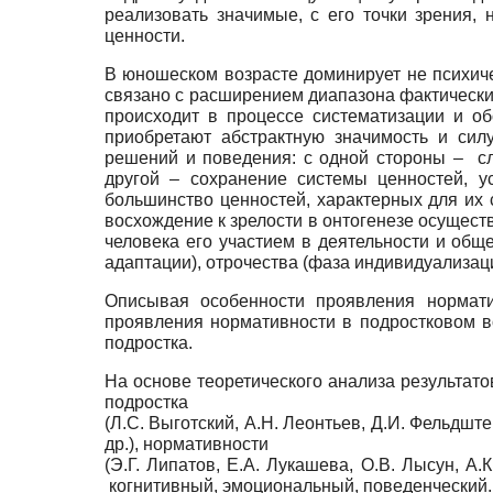
реализовать значимые, с его точки зрения,
ценности.
В юношеском возрасте доминирует не психиче
связано с расширением диапазона фактически
происходит в процессе систематизации и о
приобретают абстрактную значимость и сил
решений и поведения: с одной стороны – с
другой – сохранение системы ценностей, 
большинство ценностей, характерных для их
восхождение к зрелости в онтогенезе осущест
человека его участием в деятельности и обще
адаптации), отрочества (фаза индивидуализац
Описывая особенности проявления нормати
проявления нормативности в подростковом в
подростка.
На основе теоретического анализа результато
подростка
(Л.С. Выготский, А.Н. Леонтьев, Д.И. Фельдшт
др.), нормативности
(Э.Г. Липатов, Е.А. Лукашева, О.В. Лысун, 
когнитивный, эмоциональный, поведенческий.