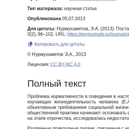
Тип материала:
научная статья
Опубликована
05.07.2013
Для цитаты:
Нурмухаметов, Э.А. (2013). Пост
5
(2), 96–102. URL:
https://psyjournals.ru/journa
Копировать для цитаты
© Нурмухаметов Э.А., 2013
Лицензия:
CC BY-NC 4.0
Полный текст
Проблема нормативности в поведении в настоя
изучающих жизнедеятельность человека (Е.
объективным требованием социальной жизни,
общественной практики начинают осознавать с
на этапе отрочества, исследовалась недостато
Различные прикладные задачи, связанные с н