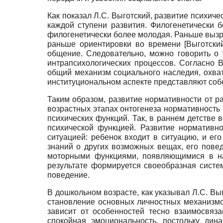
Как показал Л.С. Выготский, развитие психич
каждой ступени развития. Филогенетически
филогенетически более молодая. Раньше вызр
раньше ориентировки во времени
[
Выготски
общение. Следовательно, можно говорить о 
интрапсихологических процессов. Согласно 
общий механизм социального наследия, охв
институциональном аспекте представляют соб
Таким образом, развитие нормативности от р
возрастных этапах онтогенеза нормативность
психических функций. Так, в раннем детстве
психической функцией. Развитие нормативно
ситуацией: ребенок входит в ситуацию, и ег
знаний о других возможных вещах, его пове
моторными функциями, появляющимися в нач
результате формируется своеобразная систем
поведение.
В дошкольном возрасте, как указывал Л.С. В
становление основных личностных механизмо
зависит от особенностей тесно взаимосвяз
спокойная эмоциональность, постольку ди