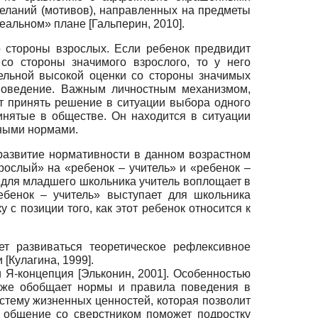
желаний (мотивов), направленных на предметы
деальном» плане
[
Гальперин, 2010
]
.
о стороны взрослых. Если ребенок предвидит
о стороны значимого взрослого, то у него
ельной высокой оценки со стороны значимых
поведение. Важным личностным механизмом,
т принять решение в ситуации выбора одного
инятые в обществе. Он находится в ситуации
нными нормами.
развитие нормативности в данном возрастном
ослый» на «ребенок – учитель» и «ребенок –
о для младшего школьника учитель воплощает в
ебенок – учитель» выступает для школьника
с позиции того, как этот ребенок относится к
ет развиваться теоретическое рефлексивное
и
[
Кулагина, 1999
]
.
и Я-концепция
[
Эльконин, 2001
]
. Особенностью
к уже обобщает нормы и правила поведения в
тему жизненных ценностей, которая позволит
 общение со сверстником поможет подростку