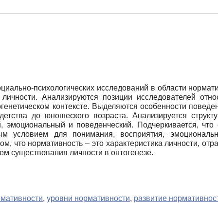
оциально-психологических исследований в области нормат
личности. Анализируются позиции исследователей отн
огенетическом контексте. Выделяются особенности поведе
детства до юношеского возраста. Анализируется структ
й, эмоциональный и поведенческий. Подчеркивается, что
ым условием для понимания, восприятия, эмоциональ
том, что нормативность – это характеристика личности, о
м существования личности в онтогенезе.
рмативности
,
уровни нормативности
,
развитие нормативнос