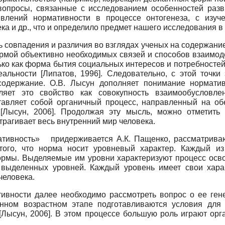
вопросы, связанные с исследованием особенностей разв
влений нормативности в процессе онтогенеза, с изуч
а и др., что и определило предмет нашего исследования в 
 совпадения и различия во взглядах ученых на содержание 
ормой объективно необходимых связей и способов взаимо
лько как форма бытия социальных интересов и потребносте
реальности
[
Липатов, 1996
]
. Следовательно, с этой точки
содержание. О.В. Лысун дополняет понимание норматив
ет это свойство как совокупность взаимообусловлен
ставляет собой органичный процесс, направленный на об
и
[
Лысун, 2006
]
. Продолжая эту мысль, можно отметить
трагивает весь внутренний мир человека.
ативность» придерживается А.К. Пащенко, рассматриваю
того, что норма носит уровневый характер. Каждый из
нормы. Выделяемые им уровни характеризуют процесс осв
 выделенных уровней. Каждый уровень имеет свои хара
человека.
ивности далее необходимо рассмотреть вопрос о ее гене
ленном возрастном этапе подготавливаются условия для
[
Лысун, 2006
]
. В этом процессе большую роль играют ор