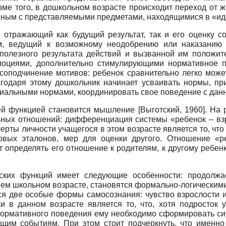
оме того, в дошкольном возрасте происходит переход от 
анным с представляемыми предметами, находящимися в «и
 отражающий как будущий результат, так и его оценку с
м, ведущий к возможному неодобрению или наказанию с
полезного результата действий и вызванной им положит
эмоциями, дополнительно стимулирующими нормативное 
оподчинение мотивов: ребенок сравнительно легко може
агодаря этому дошкольник начинает усваивать нормы, пр
оциальными нормами, координировать свое поведение с да
ей функцией становится мышление
[
Выготский, 1960
]
. На 
ьных отношений: дифференциация системы «ребенок – взр
ерты личности учащегося в этом возрасте является то, чт
овых эталонов, мер для оценки другого. Отношение «р
определять его отношение к родителям, к другому ребенку 
ских функций имеет следующие особенности: продолжа
ем школьном возрасте, становятся формально-логическим
я две особые формы самосознания: чувство взрослости 
ки в данном возрасте является то, что, хотя подросто
нормативного поведения ему необходимо сформировать сис
ящим событиям. При этом стоит подчеркнуть, что именно