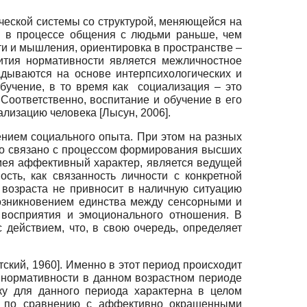
ической системы со структурой, меняющейся на
й в процессе общения с людьми раньше, чем
и и мышления, ориентировка в пространстве –
ития нормативности является межличностное
адываются на основе интерпсихологических и
бучение, в то время как социализация – это
 Соответственно, воспитание и обучение в его
иализацию человека
[
Лысун, 2006
]
.
ением социального опыта. При этом на разных
что связано с процессом формирования высших
имея аффективный характер, является ведущей
сть, как связанность личности с конкретной
о возраста не привносит в наличную ситуацию
возникновением единства между сенсорными и
 восприятия и эмоционального отношения. В
 действием, что, в свою очередь, определяет
тский, 1960
]
. Именно в этот период происходит
 нормативности в данном возрастном периоде
ку для данного периода характерна в целом
ка по сравнению с аффективно окрашенными