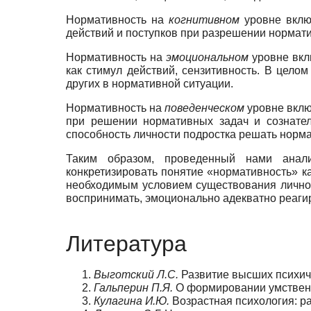
Нормативность на
когнитивном
уровне включ
действий и поступков при разрешении нормат
Нормативность на
эмоциональном
уровне вкл
как стимул действий, сензитивность. В цело
других в нормативной ситуации.
Нормативность на
поведенческом
уровне включ
при решении нормативных задач и сознател
способность личности подростка решать норм
Таким образом, проведенный нами анализ 
конкретизировать понятие «нормативность» 
необходимым условием существования личност
воспринимать, эмоционально адекватно реаги
Литература
Выготский Л.С.
Развитие высших психиче
Гальперин П.Я.
О формировании умственны
Кулагина И.Ю.
Возрастная психология: раз