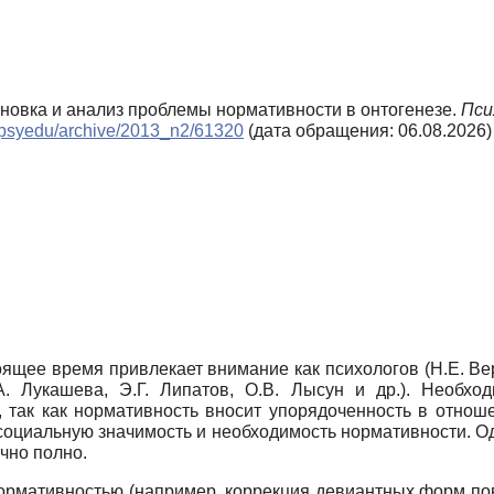
ановка и анализ проблемы нормативности в онтогенезе.
Пси
ls/psyedu/archive/2013_n2/61320
(дата обращения: 06.08.2026)
щее время привлекает внимание как психологов (Н.Е. Верак
А. Лукашева, Э.Г. Липатов, О.В. Лысун и др.). Необх
 так как нормативность вносит упорядоченность в отнош
оциальную значимость и необходимость нормативности. Од
чно полно.
ормативностью (например, коррекция девиантных форм по