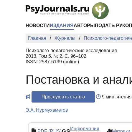
Перейти к основному содержанию
НОВОСТИ
ИЗДАНИЯ
АВТОРЫ
ПОДАТЬ РУКО
Главная
Журналы
Психолого-педагогич
Психолого-педагогические исследования
2013. Том 5. № 2. С. 96–102
ISSN: 2587-6139 (online)
Постановка и анал
Прослушать статью
9 мин. чтения
Э.А. Нурмухаметов
Информация
GS
PDF (RUS)
Метрики