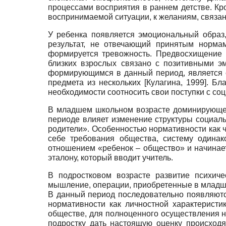
процессами восприятия в раннем детстве. Кр
воспринимаемой ситуации, к желаниям, связ
У ребенка появляется эмоциональный образ,
результат, не отвечающий принятым норма
формируется тревожность. Предвосхищение 
близких взрослых связано с позитивными 
формирующимся в данный период, является с
предмета из нескольких
[
Кулагина, 1999
]
. Бл
необходимости соотносить свои поступки с с
В младшем школьном возрасте доминирующ
периоде влияет изменение структуры социал
родители». Особенностью нормативности как ч
себе требования общества, систему одинак
отношением «ребенок – общество» и начинает 
эталону, который вводит учитель.
В подростковом возрасте развитие психиче
мышление, операции, приобретенные в младш
В данный период последовательно появляютс
нормативности как личностной характеристи
обществе, для полноценного осуществления 
подростку дать настоящую оценку происход