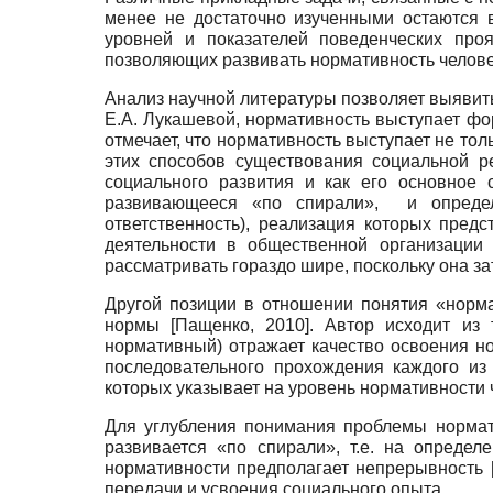
менее не достаточно изученными остаются 
уровней и показателей поведенческих проя
позволяющих развивать нормативность человек
Анализ научной литературы позволяет выявить
Е.А. Лукашевой, нормативность выступает ф
отмечает, что нормативность выступает не то
этих способов существования социальной 
социального развития и как его основное 
развивающееся «по спирали», и определя
ответственность), реализация которых пред
деятельности в общественной организаци
рассматривать гораздо шире, поскольку она за
Другой позиции в отношении понятия «норм
нормы
[
Пащенко, 2010
]
. Автор исходит из 
нормативный) отражает качество освоения 
последовательного прохождения каждого из
которых указывает на уровень нормативности 
Для углубления понимания проблемы нормат
развивается «по спирали», т.е. на опреде
нормативности предполагает непрерывность
передачи и усвоения социального опыта.