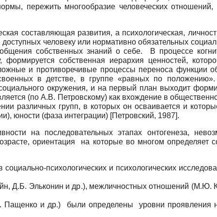
 нормы, пережить многообразие человеческих отношений,
ская составляющая развития, а психологическая, личностн
 доступных человеку или нормативно обязательных социал
бобщения собственных знаний о себе. В процессе когни
у, формируется собственная иерархия ценностей, котор
ложные и противоречивые процессы переноса функции обр
усвоенных в детстве, в группе «равных по положению»
 социального окружения, и на первый план выходит форми
вляется (по А.В. Петровскому) как вхождение в общественн
нии различных групп, в которых он осваивается и которы
ии), юности (фаза интеграции)
[
Петровский, 1987
]
.
вности на последовательных этапах онтогенеза, невоз
озрасте, ориентация на которые во многом определяет 
в социально-психологических и психологических исследов
ейн, Д.Б. Эльконин и др.), межличностных отношений (М.Ю. К
А.К. Пащенко и др.) были определены уровни проявления 