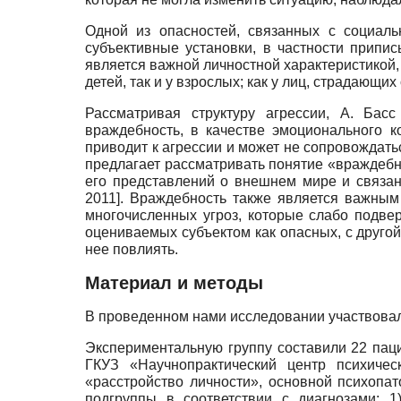
Одной из опасностей, связанных с социаль
субъективные установки, в частности припи
является важной личностной характеристикой,
детей, так и у взрослых; как у лиц, страдающи
Рассматривая структуру агрессии, А. Бас
враждебность, в качестве эмоционального к
приводит к агрессии и может не сопровождать
предлагает рассматривать понятие «враждебн
его представлений о внешнем мире и связан
2011
]
. Враждебность также является важным
многочисленных угроз, которые слабо подвер
оцениваемых субъектом как опасных, с другой
нее повлиять.
Материал и методы
В проведенном нами исследовании участвовали 
Экспериментальную группу составили 22 паци
ГКУЗ «Научно­практический центр психиче
«расстройство личности», основной психопа
подгруппы в соответствии с диагнозами: 1