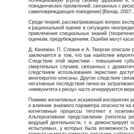
потенциальную угрозу своему здоровью и, п
поведенческих проявлений, связанных с риск
самоповреждающее поведение)
[
Венар, 2007
;
Среди теорий, рассматривающих вопрос воспри
к рациональной оценке в ситуациях неопредел
привлечения специальных знаний (теоретиче
оценкам, предубеждениям. Ошибки могут касать
Д. Канеман, П. Словик и А. Тверски описали 
заключается в том, что как наиболее вероя
Следствие этой эвристики - повышение суб
смертельных случаев, связанных с драмати
следствием использования эвристики досту
многократно описаны. Другое следствие связ
негативные последствия лично их затрагивают
«иммунитета к риску» часто игнорируются мер
Помимо когнитивных искажений восприятия р
о влиянии знаемого параметра опасности на в
когнитивные процессы тяготеют к позитив
Альтернативное представление (гипотеза ре
ведущей деятельности, т. е. демонстрирует
испытуемых, у которых была возможность по
которая не могла изменить ситуацию, наблюд