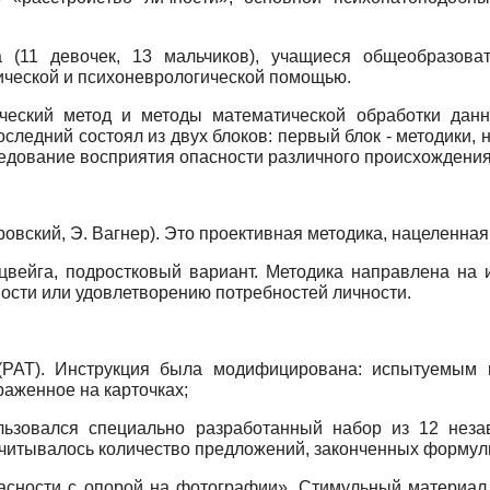
а (11 девочек, 13 мальчиков), учащиеся общеобразов
ической и психоневрологической помощью.
ический метод и методы математической обработки данн
оследний состоял из двух блоков: первый блок - методики,
ледование восприятия опасности различного происхождения
тровский, Э. Вагнер). Это проективная методика, нацеленна
цвейга, подростковый вариант. Методика направлена на 
ости или удовлетворению потребностей личности.
РАТ). Инструкция была модифицирована: испытуемым п
аженное на карточках;
льзовался специально разработанный набор из 12 нез
ссчитывалось количество предложений, законченных форму
асности с опорой на фотографии». Стимульный материал 