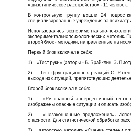
«шизотипическое расстройство» - 11 человек.
В контрольную группу вошли 24 подростк
специализированные учреждения за психиатр
Использовались экспериментально-психолог
экспериментально­психологических методик. П
второй блок - методики, направленные на исс
Первый блок включал в себя:
1)
«Тест руки» (авторы - Б. Брайклин, З. Пио
2)
Тест фрустрационных реакций С. Розен
выхода из ситуаций, препятствующих деятельн
Второй блок включал в себя:
1)
«Рисованный апперцептивный тест» (
изображены опасные ситуации и описать изобр
2)
«Незаконченные предложения». Испо
опасности. Для статистической обработки ра
3)
авторскую методику «Оценка степени оп