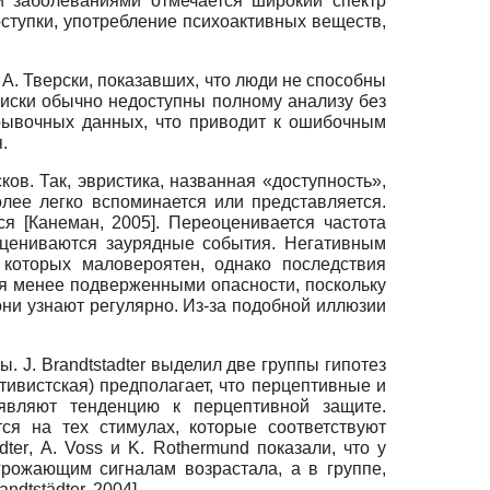
ми заболеваниями отмечается широкий спектр
ступки, употребление психоактивных веществ,
А. Тверски, показавших, что люди не способны
Риски обычно недоступны полному анализу без
трывочных данных, что приводит к ошибочным
.
ов. Так, эвристика, названная «доступность»,
лее легко вспоминается или представляется.
тся
[
Канеман, 2005
]
. Переоценивается частота
оцениваются заурядные события. Негативным
 которых маловероятен, однако последствия
бя менее подверженными опасности, поскольку
они узнают регулярно. Из-за подобной иллюзии
ры.
J
.
Brandtstadter
выделил две группы гипотез
тивистская) предполагает, что перцептивные и
оявляют тенденцию к перцептивной защите.
тся на тех стимулах, которые соответствуют
dter
,
A
.
Voss
и
K
.
Rothermund
показали, что у
грожающим сигналам возрастала, а в группе,
andtstädter, 2004
]
.