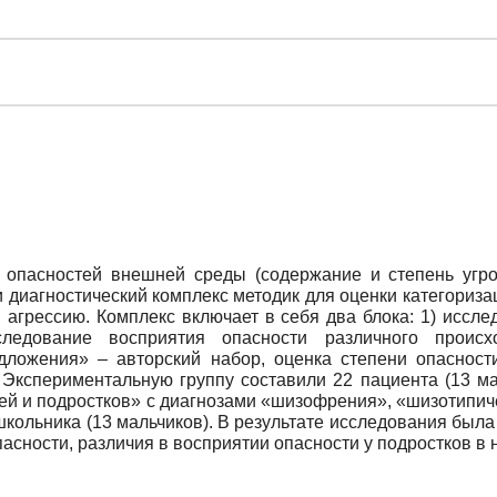
 опасностей внешней среды (содержание и степень угро
 диагностический комплекс методик для оценки категориза
 агрессию. Комплекс включает в себя два блока: 1) иссле
сследование восприятия опасности различного проис
дложения» – авторский набор, оценка степени опасност
т. Экспериментальную группу составили 22 пациента (13
тей и подростков» с диагнозами «шизофрения», «шизотипич
школьника (13 мальчиков). В результате исследования была
асности, различия в восприятии опасности у подростков в 