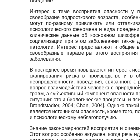
Введение
Интерес к теме восприятия опасности у п
своеобразие подросткового возраста, особен
могут по-разному привлекать или отталкив
психологического феномена и вида поведения
клинические данные об «основном шизофрен
социализации при этом заболевании также д
патологии. Интерес представляют и общие 
своеобразные параметры этого восприятия
заболевания.
В последнее время повышается интерес к ис
сканирования риска в производстве и в о
неопределенности, поведения, связанного с 
вопрос взаимодействия человека с природной
травм, а субъективный компонент опасности 
ситуации: это и биологические процессы, и 
Brandtstädter, 2004
;
Chan, 2004
]
. Однако тако
является источником опасности, кроме того, п
и психологическому неблагополучию.
Знание закономерностей восприятия и оценк
Этот вопрос особенно актуален, когда речь и