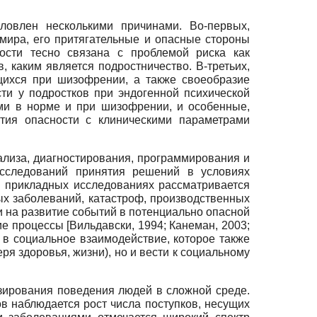
ловлен несколькими причинами. Во-первых,
 мира, его притягательные и опасные стороны
ности тесно связана с проблемой риска как
 каким является подростничество. В-третьих,
щихся при шизофрении, а также своеобразие
ти у подростков при эндогенной психической
ми в норме и при шизофрении, и особенные,
тия опасности с клиническими параметрами
лиза, диагностирования, программирования и
исследований принятия решений в условиях
 В прикладных исследованиях рассматривается
ых заболеваний, катастроф, производственных
 на развитие событий в потенциально опасной
кие процессы
[
Вильдавски, 1994
;
Канеман, 2003
;
 в социальное взаимодействие, которое также
ря здоровья, жизни), но и вести к социальному
зирования поведения людей в сложной среде.
ов наблюдается рост числа поступков, несущих