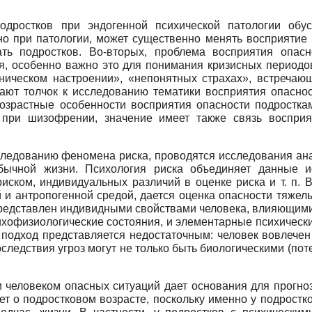
одростков при эндогенной психической патологии обус
но при патологии, может существенно менять восприятие
ать подростков. Во-вторых, проблема восприятия опас
, особенно важно это для понимания кризисных периодов,
ическом настроении», «непонятных страхах», встречаю
ают толчок к исследованию тематики восприятия опаснос
возрастные особенности восприятия опасности подростка
 при шизофрении, значение имеет также связь восприя
следованию феномена риска, проводятся исследования ана
бычной жизни. Психология риска объединяет данные 
риском, индивидуальных различий в оценке риска и т. п.
 и антропогенной средой, дается оценка опасности тяжел
представлен индивидными свойствами человека, влияющими
психофизиологические состояния, и элементарные психичес
й подход представляется недостаточным: человек вовлечен
оследствия угроз могут не только быть биологическими (поте
и человеком опасных ситуаций дает основания для прогно
дет о подростковом возрасте, поскольку именно у подростк