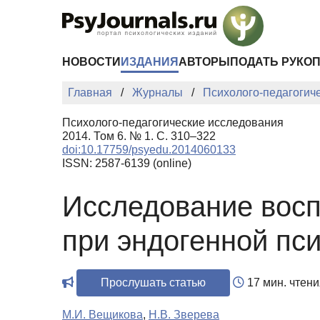
Перейти к основному содержанию
НОВОСТИ
ИЗДАНИЯ
АВТОРЫ
ПОДАТЬ РУКО
Главная
Журналы
Психолого-педагогич
Психолого-педагогические исследования
2014. Том 6. № 1. С. 310–322
doi:10.17759/psyedu.2014060133
ISSN: 2587-6139 (online)
Исследование восп
при эндогенной пс
Прослушать статью
17 мин. чтени
М.И. Вещикова
,
Н.В. Зверева