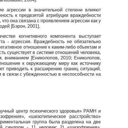
ие агрессии в значительной степени влияют
нность к предвзятой атрибуции враждебности
что она связана с проявлением агрессии как у
людей
[
Бэрон, 2001
]
.
честве когнитивного компонента выступает
та - агрессия. Враждебность не обязательно
негативное отношение к каким-либо объектам и
ть существует в системе отношений человека,
ем, вниманием
[
Ениколопов, 2010
;
Ениколопов,
отношение к окружающему миру как источнику
жет приводить к расширению границ ситуаций,
и в связи с убежденностью в неспособности на
Научный центр психического здоровья» РАМН и
зофрения», «шизотипическое расстройство»
ериментальная группа была разделена на две
ый синдром - 11 человек; 2) «шизофрения»,