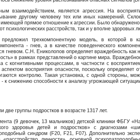
ным взаимодействием, является агрессия. На восприят
сывание другому человеку тех или иных намерений. Скло
 имеющей прямое отношение к агрессии. Было обнаружено, 
х от психологических расстройств, так и у вполне здоровых 
с предложил трехкомпонентную модель, в которой в ка
омпонента - гнев, а в качестве поведенческого компонен
ся гневом. С.Н. Ениколопов определяет враждебность как 
ость» в рамках представлений о картине мира. Враждебнос
а с когнитивными процессами, в частности с восприяти
 аспектом восприятия опасности, поскольку определяет 
гаются контролю. Такая установка, с одной стороны, мо
 - к снижению способности к анализу угрожающей ситуаци
две группы подростков в возрасте 13­17 лет.
ента (9 девочек, 13 мальчиков) детской клиники ФБГУ «
ского здоровья детей и подростков» с диагнозами «ши
топодобный синдром (
F
20,
F
21,
F
07). Дополнительно эксп
) «расстройство личности», основной психопатоподобн