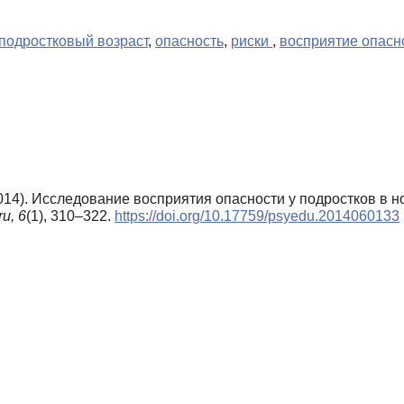
подростковый возраст
,
опасность
,
риски
,
восприятие опасн
2014). Исследование восприятия опасности у подростков в н
u,
6
(1), 310–322.
https://doi.org/10.17759/psyedu.2014060133