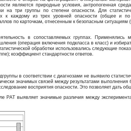
сности являются природные условия, антропогенная сред
и на три группы по степени опасности. Для статисти
ных к каждому из трех уровней опасности (общее и п
ллов по карточкам, отнесенным к безопасным ситуациям (0
еятельность в сопоставляемых группах. Применялись 
ления (операция включения подкласса в класс) и избират
татистической обработки использовались следующие пока
ппе); коэффициент стандартности ответов.
группы в соответствии с диагнозами не выявило статисти
тически значимых связей между результатами выполнения 
сследование восприятия опасности. Это позволяет дать об
ле РАТ выявляет значимые различия между эксперимента