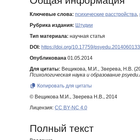
Общая информация
Ключевые слова:
психические расстройства
,
Рубрика издания:
Штудии
Тип материала:
научная статья
DOI:
https://doi.org/10.17759/psyedu.2014060133
Опубликована
01.05.2014
Для цитаты:
Вещикова, М.И., Зверева, Н.В. (
Психологическая наука и образование psyedu.r
Копировать для цитаты
© Вещикова М.И., Зверева Н.В., 2014
Лицензия:
CC BY-NC 4.0
Полный текст