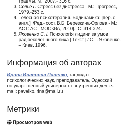
травмы. М., 2007.- 316 с.
Селье Г.
Стресс без дистресса.- М.: Прогресс,
1979.-253 с.
Телесная психотерапия. Бодинамика: [пер. с
англ.]. /Ред.- сост. В.Б. Березкина-Орлова - М.:
АСТ: АСТ МОСКВА, 2010].- С. 314-324.
Яковенко С. І.
Психологія лидини за умов
радіоекологічного лиха [ Текст ] / С. І. Яковенко.
– Киев, 1996.
Информация об авторах
Ирина Ивановна Павелко,
кандидат
психологических наук, преподаватель, Одесский
государственный университет внутренних дел, e-
mail: pavelko.irina@mail.ru
Метрики
Просмотров web