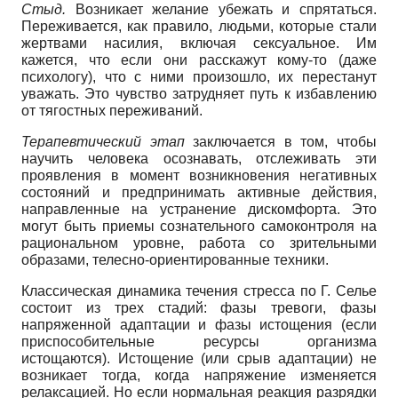
Стыд.
Возникает желание убежать и спрятаться.
Переживается, как правило, людьми, которые стали
жертвами насилия, включая сексуальное. Им
кажется, что если они расскажут кому-то (даже
психологу), что с ними произошло, их перестанут
уважать. Это чувство затрудняет путь к избавлению
от тягостных переживаний.
Терапевтический этап
заключается в том, чтобы
научить человека осознавать, отслеживать эти
проявления в момент возникновения негативных
состояний и предпринимать активные действия,
направленные на устранение дискомфорта. Это
могут быть приемы сознательного самоконтроля на
рациональном уровне, работа со зрительными
образами, телесно-ориентированные техники.
Классическая динамика течения стресса по Г. Селье
состоит из трех стадий: фазы тревоги, фазы
напряженной адаптации и фазы истощения (если
приспособительные ресурсы организма
истощаются). Истощение (или срыв адаптации) не
возникает тогда, когда напряжение изменяется
релаксацией. Но если нормальная реакция разрядки