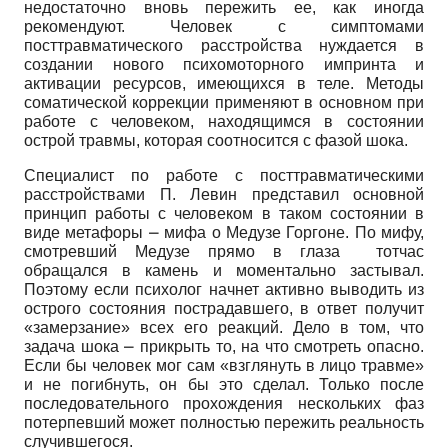
недостаточно вновь пережить ее, как иногда
рекомендуют. Человек с симптомами
посттравматического расстройства нуждается в
создании нового психомоторного импринта и
активации ресурсов, имеющихся в теле. Методы
соматической коррекции применяют в основном при
работе с человеком, находящимся в состоянии
острой травмы, которая соотносится с фазой шока.
Специалист по работе с посттравматическими
расстройствами П. Левин представил основной
принцип работы с человеком в таком состоянии в
виде метафоры ⎼ мифа о Медузе Горгоне. По мифу,
смотревший Медузе прямо в глаза тотчас
обращался в камень и моментально застывал.
Поэтому если психолог начнет активно выводить из
острого состояния пострадавшего, в ответ получит
«замерзание» всех его реакций. Дело в том, что
задача шока ⎼ прикрыть то, на что смотреть опасно.
Если бы человек мог сам «взглянуть в лицо травме»
и не погибнуть, он бы это сделал. Только после
последовательного прохождения нескольких фаз
потерпевший может полностью пережить реальность
случившегося.