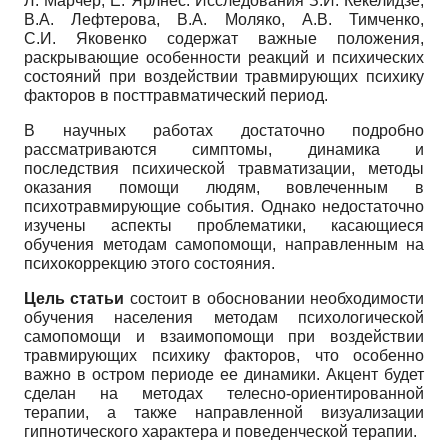
Л. Марчер, Е. Ярлнес. Исследования З.И. Кекелидзе,
В.А. Лефтерова, В.А. Моляко, А.В. Тимченко,
С.И. Яковенко содержат важные положения,
раскрывающие особенности реакций и психических
состояний при воздействии травмирующих психику
факторов в посттравматический период.
В научных работах достаточно подробно
рассматриваются симптомы, динамика и
последствия психической травматизации, методы
оказания помощи людям, вовлеченным в
психотравмирующие события. Однако недостаточно
изучены аспекты проблематики, касающиеся
обучения методам самопомощи, направленным на
психокоррекцию этого состояния.
Цель статьи
состоит в обосновании необходимости
обучения населения методам психологической
самопомощи и взаимопомощи при воздействии
травмирующих психику факторов, что особенно
важно в остром периоде ее динамики. Акцент будет
сделан на методах телесно-ориентированной
терапии, а также направленной визуализации
гипнотического характера и поведенческой терапии.