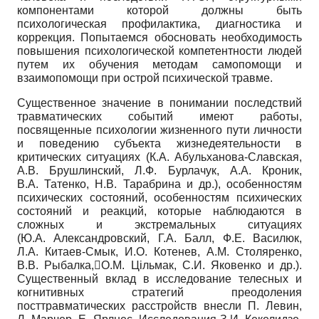
компонентами которой должны быть
психологическая профилактика, диагностика и
коррекция. Попытаемся обосновать необходимость
повышения психологической компетентности людей
путем их обучения методам самопомощи и
взаимопомощи при острой психической травме.
Существенное значение в понимании последствий
травматических событий имеют работы,
посвященные психологии жизненного пути личности
и поведению субъекта жизнедеятельности в
критических ситуациях (К.А. Абульханова-Славская,
А.В. Брушлинский, Л.Ф. Бурлачук, А.А. Кроник,
В.А. Татенко, Н.В. Тарабрина и др.), особенностям
психических состояний, особенностям психических
состояний и реакций, которые наблюдаются в
сложных и экстремальных ситуациях
(Ю.А. Александровский, Г.А. Балл, Ф.Е. Василюк,
Л.А. Китаев-Смык, И.О. Котенев, А.М. Столяренко,
В.В. Рыбалка,О.М. Цільмак, С.И. Яковенко и др.).
Существенный вклад в исследование телесных и
когнитивных стратегий преодоления
посттравматических расстройств внесли П. Левин,