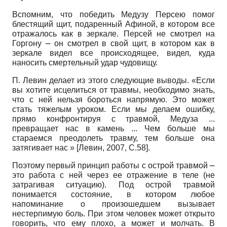
Вспомним, что победить Медузу Персею помог
блестящий щит, подаренный Афиной, в котором все
отражалось как в зеркале. Персей не смотрел на
Горгону ⎼ он смотрел в свой щит, в котором как в
зеркале видел все происходящее, видел, куда
наносить смертельный удар чудовищу.
П. Левин делает из этого следующие выводы. «Если
вы хотите исцелиться от травмы, необходимо знать,
что с ней нельзя бороться напрямую. Это может
стать тяжелым уроком. Если мы делаем ошибку,
прямо конфронтируя с травмой, Медуза ...
превращает нас в камень ... Чем больше мы
стараемся преодолеть травму, тем больше она
затягивает нас »
[
Левин, 2007
, С.58]
.
Поэтому первый принцип работы с острой травмой ⎼
это работа с ней через ее отражение в теле (не
затрагивая ситуацию). Под острой травмой
понимается состояние, в котором любое
напоминание о произошедшем вызывает
нестерпимую боль. При этом человек может открыто
говорить, что ему плохо, а может и молчать. В