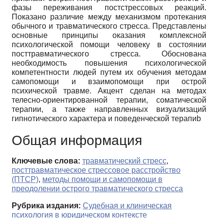
фазы переживания постстрессовых реакций.
Показано различие между механизмом протекания
обычного и травматического стресса. Представлены
основные принципы оказания комплексной
психологической помощи человеку в состоянии
посттравматического стресса. Обоснована
необходимость повышения психологической
компетентности людей путем их обучения методам
самопомощи и взаимопомощи при острой
психической травме. Акцент сделан на методах
телесно-ориентированной терапии, соматической
терапии, а также направленных визуализаций
гипнотического характера и поведенческой терапиb
Общая информация
Ключевые слова:
травматический стресс
,
посттравматическое стрессовое расстройство
(ПТСР)
,
методы помощи и самопомощи в
преодолении острого травматического стресса
Рубрика издания:
Судебная и клиническая
психология в юридическом контексте