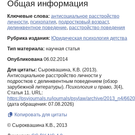
Общая информация
Ключевые слова:
антисоциальное расстройство
личности
,
психопатия
,
подростковый возраст
,
делинквентное поведение
,
расстройство поведения
Рубрика издания:
Юридическая психология детства
Тип материала:
научная статья
Опубликована
06.02.2014
Для цитаты:
Сыроквашина, К.В. (2013).
Антисоциальное расстройство личности у
подростков с делинквентным поведением (обзор
зарубежной литературы).
Психология и право,
3
(4),
Статья 11. URL:
https://psyjournals.ru/journals/psylaw/archive/2013_n4/662
(дата обращения: 07.08.2026)
Копировать для цитаты
© Сыроквашина К.В., 2013