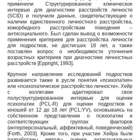
применили Структурированное клиническое
интервью для диагностики расстройств личности
(SCID) и получили данные, свидетельствующие о
наличии единственного личностного расстройства,
коморбидного расстройствам поведения –
антисоциального. Был сделан вывод о возможности
применения критериев для расстройства личности
для подростков, не достигших 18 лет, а также
поставлен вопрос о необходимости уточнения
возрастных критериев при диагностике личностных
расстройств
[
Eppright, 1993
]
.
Крупное направление исследований подростков
развивается также в русле понятия «психопатия»
или «психопатическое расстройство личности». Хейр
с коллегами адаптировал свое
полуструктурированное интервью для оценки
психопатии (PCL-R) для оценки подростков и
юношей от 12 до 18 лет (PCL:YV), основываясь на
собственном представлении о психопатии и
соответствующих группах факторов
(интерперсональный, аффективный, поведенческий)
[
Forth, 2003
]
. Кроме того, при участии Хейра были
разработаны методы оценки антисоциальных