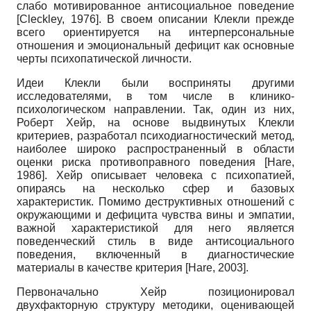
слабо мотивированное антисоциальное поведение
[
Cleckley, 1976
]
. В своем описании Клекли прежде
всего ориентируется на интерперсональные
отношения и эмоциональный дефицит как основные
черты психопатической личности.
Идеи Клекли были восприняты другими
исследователями, в том числе в клинико-
психологическом направлении. Так, один из них,
Роберт Хейр, на основе выдвинутых Клекли
критериев, разработал психодиагностический метод,
наиболее широко распространенный в области
оценки риска противоправного поведения
[
Hare,
1986
]
. Хейр описывает человека с психопатией,
опираясь на несколько сфер и базовых
характеристик. Помимо деструктивных отношений с
окружающими и дефицита чувства вины и эмпатии,
важной характеристикой для него является
поведенческий стиль в виде антисоциального
поведения, включенный в диагностические
материалы в качестве критерия
[
Hare, 2003
]
.
Первоначально Хейр позиционировал
двухфакторную структуру методики, оценивающей