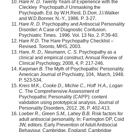
Hare R. D.
Twenty Years of Experience with the
Cleckley Psychopath.// Unmasking the
Psychopath. Ed. by W.H.Reid, D.Dorr, J.I.Walker
and W.D.Bonner. N.-Y., 1986. P. 3-27.
Hare R. D.
Psychopathy and Antisocial Personality
Disorder: A Case of Diagnostic Confusion.
Psychiatric Times. 1996. Vol. 13 No. 2. P.39-40.
Hare R.D.
The Hare Psychopathy Checklist –
Revised. Toronto, MHS, 2003.
Hare, R. D., Neumann, C. S.
Psychopathy as a
clinical and empirical construct. Annual Review of
Clinical Psychology, 2008, 4, P. 217-246.
Karpman B.
The Myth of Psychopathic Personality.
American Journal of Psychiatry, 104, March, 1948.
P. 523-534.
Kreis M.K., Cooke D., Michie C., Hoff H.A., Logan
C.
The Comprehensive Assessment of
Psychopathic Personality (CAPP): content
validation using prototypical analysis. Journal of
Personality Disorders, 2012. 26, P. 402-413.
Loeber R., Green S.M., Lahey B.B.
Risk factors for
adult antisocial personality. In: Farrington DP, Coid
JW, editors. Early Prevention of Adult Antisocial
Behaviour. Cambridge, England: Cambridge