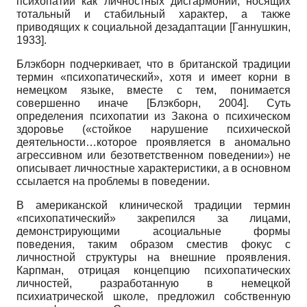
психопатий как личностных дисгармоний, носящих
тотальный и стабильный характер, а также
приводящих к социальной дезадаптации
[
Ганнушкин,
1933
]
.
Блэкборн подчеркивает, что в британской традиции
термин «психопатический», хотя и имеет корни в
немецком языке, вместе с тем, понимается
совершенно иначе
[
Блэкборн, 2004
]
. Суть
определения психопатии из Закона о психическом
здоровье («стойкое нарушение психической
деятельности…которое проявляется в аномально
агрессивном или безответственном поведении») не
описывает личностные характеристики, а в основном
ссылается на проблемы в поведении.
В американской клинической традиции термин
«психопатический» закрепился за лицами,
демонстрирующими асоциальные формы
поведения, таким образом сместив фокус с
личностной структуры на внешние проявления.
Карпман, отрицая концепцию психопатических
личностей, разработанную в немецкой
психиатрической школе, предложил собственную