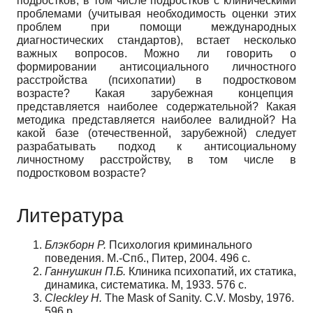
подростков, в том числе подростков с клиническими
проблемами (учитывая необходимость оценки этих
проблем при помощи международных
диагностических стандартов), встает несколько
важных вопросов. Можно ли говорить о
формировании антисоциального личностного
расстройства (психопатии) в подростковом
возрасте? Какая зарубежная концепция
представляется наиболее содержательной? Какая
методика представляется наиболее валидной? На
какой базе (отечественной, зарубежной) следует
разрабатывать подход к антисоциальному
личностному расстройству, в том числе в
подростковом возрасте?
Литература
Блэкборн Р.
Психология криминального
поведения. М.-Спб., Питер, 2004. 496 с.
Ганнушкин П.Б.
Клиника психопатий, их статика,
динамика, систематика. М, 1933. 576 с.
Cleckley H.
The Mask of Sanity. C.V. Mosby, 1976.
596 p.