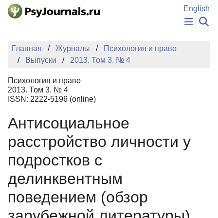
Перейти к основному содержанию
English
НОВОСТИ
Главная
Журналы
Психология и право
ИЗДАНИЯ
Выпуски
2013. Том 3. № 4
АВТОРЫ
ПОДАТЬ РУКОПИСЬ
Психология и право
БАЗА ЗНАНИЙ
2013. Том 3. № 4
ISSN: 2222-5196 (online)
КЛЮЧЕВЫЕ СЛОВА
Регистрация
Вход
Антисоциальное
расстройство личности у
подростков с
делинквентным
поведением (обзор
зарубежной литературы)