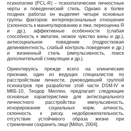
психопатию (PCL-R) – психопатические личностные
черты и поведенческий стиль. Однако в более
поздних работах он выделяет четыре основных
группы факторов: интерперсональные отношения
(склонность к манипулированию и лжи, переоценка Я
и др.), аффективные особенности (слабая
способность к эмпатии, низкое чувство вины и др.),
антисоциальное поведение (подростковая
делинквентность, слабый контроль поведения и др.)
и жизненный стиль (импульсивность, поиск
дополнительной стимуляции и др.).
Ориентируясь прежде всего на клинические
признаки, один из ведущих специалистов по
расстройствам личности, руководивший группой
психиатров при разработке этой части DSM-IV и
МКБ-10, Теодор Миллон, предлагает следующие
основные характеристики для антисоциального
личностного расстройства: импульсивность,
игнорирование социальных норм, алчность,
склонность к риску, недоброжелательность,
отсутствие устойчивого образа жизни при
стремлении сохранить лицо
[
Millon, 2004
]
.