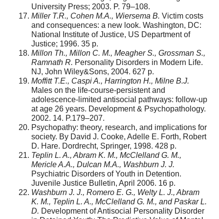
University Press; 2003. P. 79–108.
Miller T.R., Cohen M.A., Wiersema B.
Victim costs
and consequences: a new look. Washington, DC:
National Institute of Justice, US Department of
Justice; 1996. 35 p.
Millon Th., Millon C. M., Meagher S., Grossman S.,
Ramnath R.
Personality Disorders in Modern Life.
NJ, John Wiley&Sons, 2004. 627 p.
Moffitt T.E., Caspi A., Harrington H., Milne B.J.
Males on the life-course-persistent and
adolescence-limited antisocial pathways: follow-up
at age 26 years. Development & Psychopathology.
2002. 14. P.179–207.
Psychopathy: theory, research, and implications for
society. By David J. Cooke, Adelle E. Forth, Robert
D. Hare. Dordrecht, Springer, 1998. 428 p.
Teplin L. A., Abram K. M., McClelland G. M.,
Mericle A.A., Dulcan M.A., Washburn J. J.
Psychiatric Disorders of Youth in Detention.
Juvenile Justice Bulletin, April 2006. 16 p.
Washburn J. J., Romero E. G., Welty L. J., Abram
K. M., Teplin L. A., McClelland G. M., and Paskar L.
D.
Development of Antisocial Personality Disorder