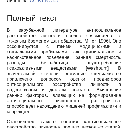
Лицензия:
CC BY-NC 4.0
Полный текст
В зарубежной литературе антисоциальное
расстройство личности прочно связывается с
тяжелым бременем для общества
[
Miller, 1996
]
. Оно
ассоциируется с такими медицинскими и
социальными проблемами, как криминальное и
насильственное поведение, ранняя смертность,
разводы, безработица, злоупотребление
психоактивными веществами
[
Washburn
]
. В
значительной степени внимание специалистов
привлечено вопросом оценки предикторов
антисоциального расстройства личности в
подростковом и детском возрасте. Выявление
ранних факторов, влияющих на формирование
антисоциального личностного расстройства,
способствует нахождению мишеней профилактики и
коррекции.
Становление самого понятия «антисоциальное
расстройство личности» прошло несколько стадий,