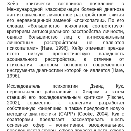
Хейр критически воспринял появление в
Международной классификации болезней диагноза
«антисоциальное личностное расстройство», считая
его неравноценной заменой «психопатии». По его
словам, «большинство психопатов соответствуют
критериям антисоциального расстройства личности,
однако большинство лиц с антисоциальным
личностным расстройством не являются
психопатами»
[
Hare, 1996
]
. Хейр отмечает прежде
всего низкую прогностическую валидность
асоциального расстройства, в отличие от
психопатии, автором основного современного
инструмента диагностики которой он является
[
Hare,
1996
]
.
Исследователь психопатии Дэвид Кук,
первоначально работавший с Хейром, а затем
ставший его последовательным критиком
[
Fischer,
2002
]
, совместно с коллегами разработал
собственную концепцию, а также предложил новую
методику диагностики (CAPP)
[
Cooke, 2004
]
. Кук с
соавторами предлагает рассматривать шесть
основных сфер – когнитивная, эмоциональная,
поведенческая сферы, сфера привязанности, сфера