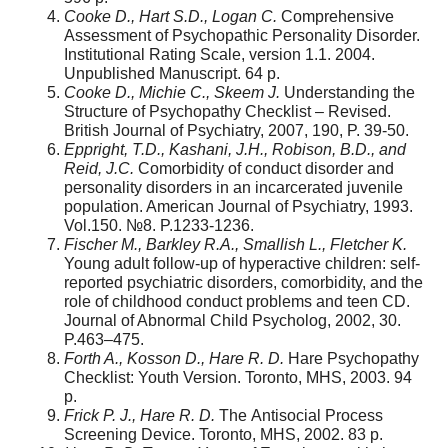
Cooke D., Hart S.D., Logan C.
Comprehensive
Assessment of Psychopathic Personality Disorder.
Institutional Rating Scale, version 1.1. 2004.
Unpublished Manuscript. 64 p.
Cooke D., Michie C., Skeem J.
Understanding the
Structure of Psychopathy Checklist – Revised.
British Journal of Psychiatry, 2007, 190, P. 39-50.
Eppright, T.D., Kashani, J.H., Robison, B.D., and
Reid, J.C.
Comorbidity of conduct disorder and
personality disorders in an incarcerated juvenile
population. American Journal of Psychiatry, 1993.
Vol.150. №8. P.1233-1236.
Fischer M., Barkley R.A., Smallish L., Fletcher K.
Young adult follow-up of hyperactive children: self-
reported psychiatric disorders, comorbidity, and the
role of childhood conduct problems and teen CD.
Journal of Abnormal Child Psycholog, 2002, 30.
P.463–475.
Forth A., Kosson D., Hare R. D.
Hare Psychopathy
Checklist: Youth Version. Toronto, MHS, 2003. 94
p.
Frick P. J., Hare R. D.
The Antisocial Process
Screening Device. Toronto, MHS, 2002. 83 p.