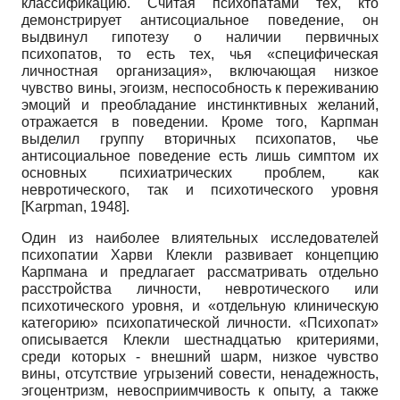
классификацию. Считая психопатами тех, кто
демонстрирует антисоциальное поведение, он
выдвинул гипотезу о наличии первичных
психопатов, то есть тех, чья «специфическая
личностная организация», включающая низкое
чувство вины, эгоизм, неспособность к переживанию
эмоций и преобладание инстинктивных желаний,
отражается в поведении. Кроме того, Карпман
выделил группу вторичных психопатов, чье
антисоциальное поведение есть лишь симптом их
основных психиатрических проблем, как
невротического, так и психотического уровня
[
Karpman, 1948
]
.
Один из наиболее влиятельных исследователей
психопатии Харви Клекли развивает концепцию
Карпмана и предлагает рассматривать отдельно
расстройства личности, невротического или
психотического уровня, и «отдельную клиническую
категорию» психопатической личности. «Психопат»
описывается Клекли шестнадцатью критериями,
среди которых - внешний шарм, низкое чувство
вины, отсутствие угрызений совести, ненадежность,
эгоцентризм, невосприимчивость к опыту, а также