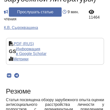
Прослушать статью
9 мин.
11464
чтения
К.В. Сыроквашина
PDF (RUS)
Информация
GS
в Google Scholar
Метрики
Резюме
Статья посвящена обзору зарубежного опыта оценки
антисоциального расстройства личности у
подростков с делинквентным поведением.