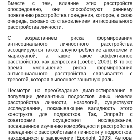
Вместе с тем, влияние этих расстройств
опосредовано, они способствуют раннему
появлению расстройства поведения, которое, в свою
очередь, связано со становлением антисоциального
расстройства личности.
С возрастанием риска формирования
антисоциального личностного расстройства
ассоциируются также злоупотребление алкоголем и
марихуаной, а также такое аффективное
расстройство, как депрессия
[
Loeber, 2003
]
. В то же
время уменьшение риска формирования
антисоциального расстройства связывается с
тревогой, которая выполняет защитную роль.
Несмотря на преобладание диагностирования в
популяции девиантных подростков иных, нежели
расстройства личности, нозологий, существуют
исследования, показывающие валидность этого
конструкта для подростков. Так, Эппрайт с
соавторами осуществил исследование,
посвященное изучению коморбидности расстройства
поведения с расстройствами личности у подростков,
находящихся в заключении
[
Eppright, 1993
]
. Авторы