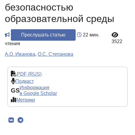
безопасностью
образовательной среды
Прослушать статью
22 мин.
3522
чтения
А.О. Иванова
,
О.С. Степанова
PDF (RUS)
Подкаст
Информация
GS
в Google Scholar
Метрики