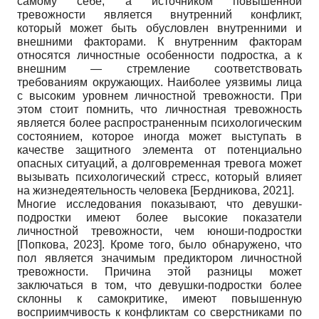
самому себе, а источником повышенной
тревожности является внутренний конфликт,
который может быть обусловлен внутренними и
внешними факторами. К внутренним факторам
относятся личностные особенности подростка, а к
внешним — стремление соответствовать
требованиям окружающих. Наиболее уязвимы лица
с высоким уровнем личностной тревожности. При
этом стоит помнить, что личностная тревожность
является более распространенным психологическим
состоянием, которое иногда может выступать в
качестве защитного элемента от потенциально
опасных ситуаций, а долговременная тревога может
вызывать психологический стресс, который влияет
на жизнедеятельность человека
[
Бердникова, 2021
]
.
Многие исследования показывают, что девушки-
подростки имеют более высокие показатели
личностной тревожности, чем юноши-подростки
[
Попкова, 2023
]
. Кроме того, было обнаружено, что
пол является значимым предиктором личностной
тревожности. Причина этой разницы может
заключаться в том, что девушки-подростки более
склонны к самокритике, имеют повышенную
восприимчивость к конфликтам со сверстниками по