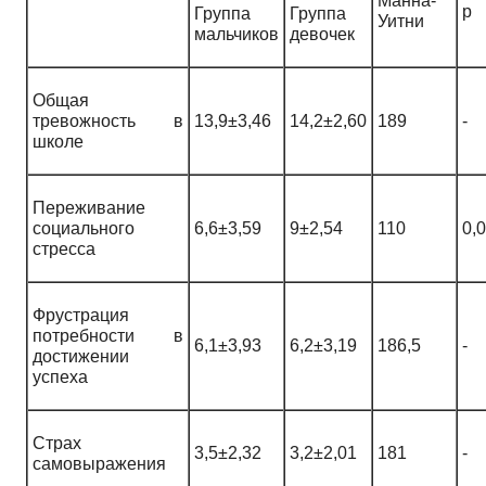
Манна-
р
Группа
Группа
Уитни
мальчиков
девочек
Общая
тревожность в
13,9±3,46
14,2±2,60
189
-
школе
Переживание
социального
6,6±3,59
9±2,54
110
0,
стресса
Фрустрация
потребности в
6,1±3,93
6,2±3,19
186,5
-
достижении
успеха
Страх
3,5±2,32
3,2±2,01
181
-
самовыражения