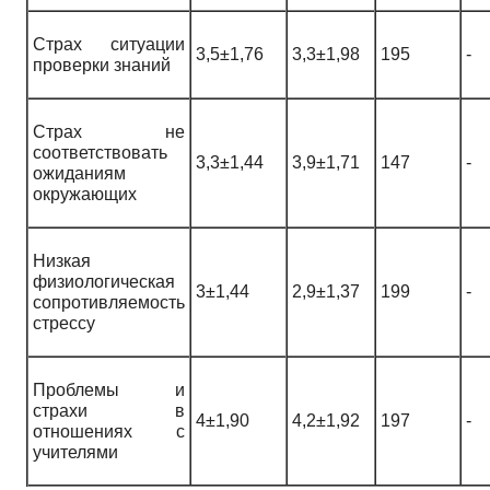
Страх ситуации
3,5±1,76
3,3±1,98
195
-
проверки знаний
Страх не
соответствовать
3,3±1,44
3,9±1,71
147
-
ожиданиям
окружающих
Низкая
физиологическая
3±1,44
2,9±1,37
199
-
сопротивляемость
стрессу
Проблемы и
страхи в
4±1,90
4,2±1,92
197
-
отношениях с
учителями