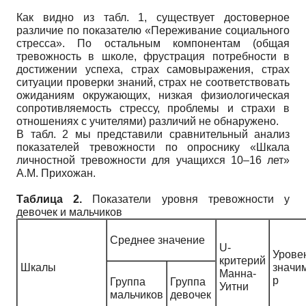
Как видно из табл. 1, существует достоверное
различие по показателю «Переживание социального
стресса». По остальным компонентам (общая
тревожность в школе, фрустрация потребности в
достижении успеха, страх самовыражения, страх
ситуации проверки знаний, страх не соответствовать
ожиданиям окружающих, низкая физиологическая
сопротивляемость стрессу, проблемы и страхи в
отношениях с учителями) различий не обнаружено.
В табл. 2 мы представили сравнительный анализ
показателей тревожности по опроснику «Шкала
личностной тревожности для учащихся 10–16 лет»
А.М. Прихожан.
Таблица 2.
Показатели уровня тревожности у
девочек и мальчиков
Среднее значение
U-
Урове
критерий
Шкалы
значи
Манна-
р
Группа
Группа
Уитни
мальчиков
девочек