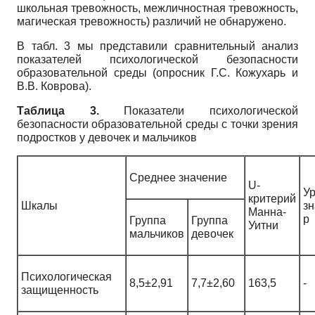
школьная тревожность, межличностная тревожность,
магическая тревожность) различий не обнаружено.
В табл. 3 мы представили сравнительный анализ
показателей психологической безопасности
образовательной среды (опросник Г.С. Кожухарь и
В.В. Коврова).
Таблица 3.
Показатели психологической
безопасности образовательной среды с точки зрения
подростков у девочек и мальчиков
Среднее значение
U-
У
критерий
Шкалы
зн
Манна-
р
Группа
Группа
Уитни
мальчиков
девочек
Психологическая
8,5±2,91
7,7±2,60
163,5
-
защищенность