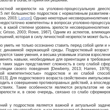
работы в области принятия решений.
стной незрелости на уголовно-процессуальную деесп
 15 лет большинство подростков с нормативным развитием
sso, 2003
;
Larson
]
. Однако некоторые несовершеннолетние
 недостаточно компетентны в вопросах уголовно-процессуа
и, в какой степени уровень зрелости несовершеннолетних
n
;
Grisso, 2003
;
Rowe, 1987
]
. Одним из аспектов, влияющи
решений, которая в силу личностной незрелости может быть
уметь не только осознанно ставить перед собой цели и н
и с динамикой окружающей среды. Подростковый возраст
уются такие умения, и весьма уязвимым этапом взросления
именять навыки, необходимые для ориентации в требован
таких задач представляет сложность в силу слабой сфо
гуляции своего поведения
[
Dewberry, 2013
;
Harren, 1979
]
ой компетентностью» подростков и их слабой способ
2013
]
. Для подросткового возраста свойственен импульсив
одить к совершению противоправных действий, а впоследс
йствиях. Такие особенности являются результатом не 
незрелости и, в свою очередь, связано со слабо сформи
ний у подростков является важной и актуальной задач
ют на эту способность и как происходит её формирование.