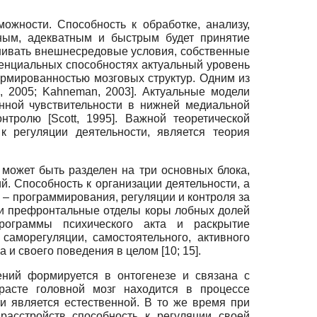
жности. Способность к обработке, анализу,
вным, адекватным и быстрым будет принятие
нивать внешнесредовые условия, собственные
тенциальных способностях актуальный уровень
ормированностью мозговых структур. Одним из
, 2005
;
Kahneman, 2003
]
. Актуальные модели
нной чувствительности в нижней медиальной
контролю
[
Scott, 1995
]
. Важной теоретической
к регуляции деятельности, является теория
 может быть разделен на три основных блока,
. Способность к организации деятельности, а
а – программирования, регуляции и контроля за
е и префронтальные отделы коры лобных долей
рограммы психического акта и раскрытие
аморегуляции, самостоятельного, активного
и своего поведения в целом [10; 15].
ений формируется в онтогенезе и связана с
расте головной мозг находится в процессе
и является естественной. В то же время при
асстройств способность к регуляции своей