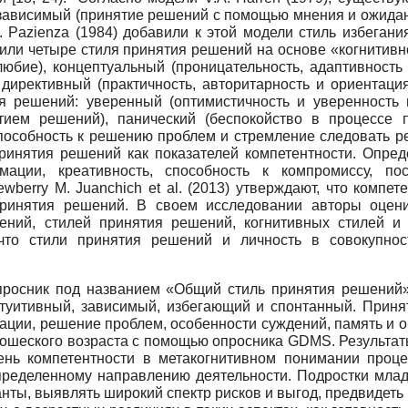
зависимый (принятие решений с помощью мнения и ожидан
.Y. Pazienza (1984) добавили к этой модели стиль избега
лили четыре стиля принятия решений на основе «когнитив
юбие), концептуальный (проницательность, адаптивность и
директивный (практичность, авторитарность и ориентация н
я решений: уверенный (оптимистичность и уверенность 
ием решений), панический (беспокойство в процессе 
пособность к решению проблем и стремление следовать р
ринятия решений как показателей компетентности. Опреде
ции, креативность, способность к компромиссу, после
wberry M. Juanchich et al. (2013) утверждают, что комп
ринятия решений. В своем исследовании авторы оцени
ений, стилей принятия решений, когнитивных стилей и
 что стили принятия решений и личность в совокупнос
и опросник под названием «Общий стиль принятия решений
нтуитивный, зависимый, избегающий и спонтанный. Приня
ации, решение проблем, особенности суждений, память и обу
ошеского возраста с помощью опросника GDMS. Результаты
ень компетентности в метакогнитивном понимании проц
пределенному направлению деятельности. Подростки младш
ты, выявлять широкий спектр рисков и выгод, предвидеть