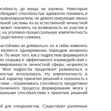
особность до конца не изучена. Некоторые
 обладают способностью адекватно понимать и
 правонарушители, не демонстрирующие явных
льной системы из-за естественной личностной
 может повлиять на возможность их участия в
х на уголовно-процессуальную компетентность
 существенно снижена.
астойчиво их добиваться, но и гибко изменять
 является одновременно периодом активного
. По мере того, как у подростков формируется
иях социума и эффективного взаимодействия с
рмированности личностной сферы, незрелости
. Мозг подростка продолжает развиваться, и
ностью использовать эту компетентность в
ный характер принятия решений и склонность к
твии – ограничивать способность продуктивно
оконченного процесса формирования мозга у
рованными способностями к принятию решений
ей для специалистов. Существуют различные