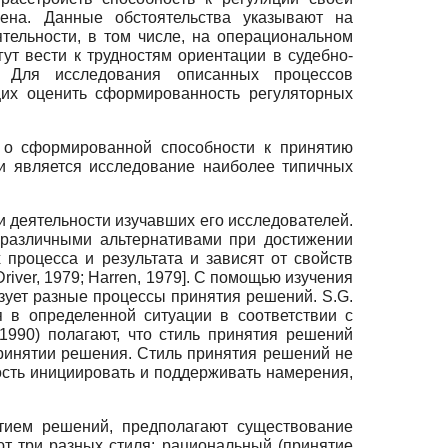
ена. Данные обстоятельства указывают на
тельности, в том числе, на операциональном
ут вести к трудностям ориентации в судебно-
и. Для исследования описанных процессов
щих оценить сформированность регуляторных
т о сформированной способности к принятию
и является исследование наиболее типичных
 деятельности изучавших его исследователей.
у различными альтернативами при достижении
процесса и результата и зависят от свойств
Driver, 1979
;
Harren, 1979
]
. С помощью изучения
зует разные процессы принятия решений. S.G.
я в определенной ситуации в соответствии с
(1990) полагают, что стиль принятия решений
ринятии решения. Стиль принятия решений не
сть инициировать и поддерживать намерения,
тием решений, предполагают существование
ют три разных стиля: рациональный (принятие