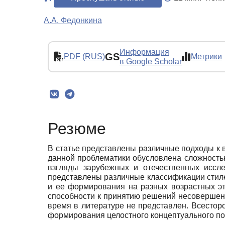
А.А. Федонкина
Информация
GS
PDF (RUS)
Метрики
в Google Scholar
Резюме
В статье представлены различные подходы к 
данной проблематики обусловлена сложность
взгляды зарубежных и отечественных иссл
представлены различные классификации стил
и ее формирования на разных возрастных эт
способности к принятию решений несовершен
время в литературе не представлен. Всесто
формирования целостного концептуального п