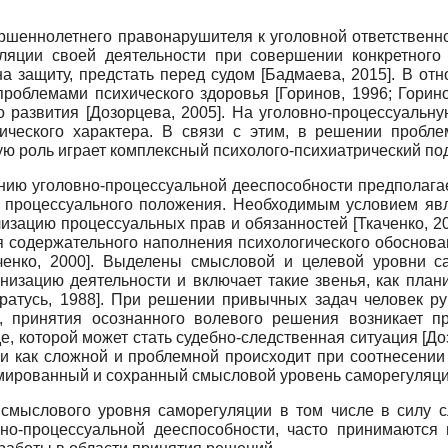
шеннолетнего правонарушителя к уголовной ответственно
ляции своей деятельности при совершении конкретного 
на защиту, предстать перед судом
[
Бадмаева, 2015
]
. В от
проблемами психического здоровья
[
Горинов, 1996
;
Горин
о развития
[
Дозорцева, 2005
]
. На уголовно-процессуальн
гического характера. В связи с этим, в решении пробле
 роль играет комплексный психолого-психиатрический по
нию уголовно-процессуальной дееспособности предполага
го процессуального положения. Необходимым условием явл
лизацию процессуальных прав и обязанностей
[
Ткаченко, 2
ля содержательного наполнения психологического обоснова
ченко, 2000
]
. Выделены смысловой и целевой уровни са
низацию деятельности и включает такие звенья, как пла
ратусь, 1988
]
. При решении привычных задач человек р
 принятия осознанного волевого решения возникает пр
е, которой может стать судебно-следственная ситуация
[
До
и как сложной и проблемной происходит при соотнесении
рмированный и сохранный смысловой уровень саморегуляци
ь смыслового уровня саморегуляции в том числе в силу 
но-процессуальной дееспособности, часто принимаются 