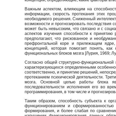
Важным аспектом, влияющим на способность
информации, скорость протекания этих про
необходимого решения. Сниженный интеллект
возможности и прогнозировать последствия с
может быть невысоким, что связано и с соци
аспектов изучения способности к принятию
предполагают, что рискованное и необдума
префронтальной коре и прилежащем ядре,
концепцией, которая помогает понять, как
функциональных блоков мозга
[
Лурия, 1969
;
Лу
Согласно общей структурно-функциональной м
характеризующихся определенными особенност
соответственно, и принятию решений, непосред
протеканием психической деятельности. Трет
мозга. Основной целью работы блока яв
последовательности исполнения его во вре
программирования, в том числе и прогнозирова
Таким образом, способность субъекта к ор
функционированием и сформированностью л
формирования, и более слабая по сравнению
нарушении функционирования данных облас