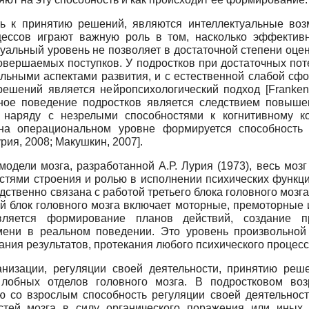
 к принятию решений, являются интеллектуальные возмо
цессов играют важную роль в том, насколько эффекти
уальный уровень не позволяет в достаточной степени оце
овершаемых поступков. У подростков при достаточных по
альными аспектами развития, и с естественной слабой сф
 решений является нейропсихологический подход
[
Franken
нное поведение подростков является следствием повыше
 наряду с незрелыми способностями к когнитивному 
 на операциональном уровне формируется способность 
рия, 2008
;
Макушкин, 2007
]
.
одели мозга, разработанной А.Р. Лурия (1973), весь мозг
ями строения и ролью в исполнении психических функций
ственно связана с работой третьего блока головного мозг
ий блок головного мозга включает моторные, премоторны
ляется формирование планов действий, создание п
мени в реальном поведении. Это уровень произвольной с
ния результатов, протекания любого психического процесса 
ганизации, регуляции своей деятельности, принятию реш
обных отделов головного мозга. В подростковом воз
 со взрослым способность регуляции своей деятельност
тей мозга в силу органического поражения или иных р