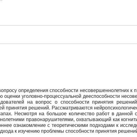
вопросу определения способности несовершеннолетних к 
ю оценки уголовно-процессуальной дееспособности несов
едователей на вопрос о способности принятия решений
ей принятия решений. Рассматриваются нейропсихологичес
апах. Несмотря на большое количество работ в данной 
нолетними правонарушителями, охватывающий как когнитив
роннее ознакомление с теоретическими подходами к иссле
одхода к изучению проблемы способности принятия решен