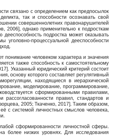
сти связано с определением как предпосылок
деликта, так и способности осознавать свой
ношении совершеннолетних правонарушителей
ов, 2006
]
, однако применительно к подросткам
ую дееспособность подростка может оказывать
мы уголовно-процессуальной дееспособности
дход.
ет понимание человеком характера и значения
яется также способность к самостоятельному
017
]
. Указанный юридический критерий состоит
ния, основу которого составляет регулятивный
морегуляции, находящиеся в иерархической
нирование, моделирование, программирование,
уководствуется сформированными правилами,
и рассогласованности правил, стандартов и
зорцева, 2005
;
Ткаченко, 2017
]
. Таким образом,
 её с системой личностных смыслов человека,
и.
слабой сформированности личностной сферы.
на более низких уровнях. Для исследования