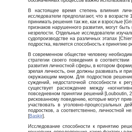
обозначенных процессов важно использовать 
В настоящее время степень влияния лично
исследователи предполагают, что в возрасте
принимать решения так же, как и взрослые
[
Gri
признаков нарушенного развития, могут быть
незрелости. Отдельные исследователи изучал
судопроизводстве на различных этапах
[
Chie
подростка, является способность к принятию 
В современном обществе человеку необходимо 
стратегии своего поведения в соответстви
развития личностной сферы, в котором формир
зрелая личность, они должны развивать и пр
окружающим миром. Для подростков решение 
суждений, недостаточной способности к ре
существует расхождение между «когнитивн
повседневном принятии решений
[
Louboutin, 
рискованному поведению, которые могут прив
участвовать в уголовно-процессуальных де
подростков, а соответственно, личностной 
[
Baskir
]
.
Исследование способности к принятию реше
концепции, определяющие, какие факторы влия