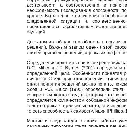
деятельности, а соответственно, и прин
необходимость исследования способности по
уровне. Выраженные нарушения способности к
следственной ситуации и, соответственн
представляется эффективным использование
функций.
Достаточная общая способность к организа
решений. Важным этапом оценки этой спосо
стилей принятия решений, оценка их эффектив
Определения понятия «принятие решений» раз
D.C. Miller и J.P. Byrnes (2001) определи
определенной цели. Особенности принятия р
личности. Стиль принятия решений – типична
стиля принятия решений можно понять, почем
Scott и R.A. Bruce (1995) определили стил
конкретным контекстом, в котором это решен
определяется количеством собранной информ
только отражает привычные методы мышления
то есть способность к саморегуляции
[
Phillips,
Многие исследователи в своих работах уд
различных типологий стиля принятия решений