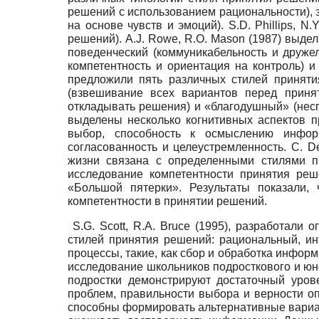
решений с использованием рациональности), 
на основе чувств и эмоций). S.D. Phillips, N
решений). A.J. Rowe, R.O. Mason (1987) выде
поведенческий (коммуникабельность и дружел
компетентность и ориентация на контроль) и 
предложили пять различных стилей приняти
(взвешивание всех вариантов перед принят
откладывать решения) и «благодушный» (нес
выделены несколько когнитивных аспектов п
выбор, способность к осмыслению информа
согласованность и целеустремленность. C. De
жизни связана с определенными стилями п
исследование компетентности принятия реш
«Большой пятерки». Результаты показали,
компетентности в принятии решений.
S.G. Scott, R.A. Bruce (1995), разработал
стилей принятия решений: рациональный, и
процессы, такие, как сбор и обработка информ
исследование школьников подросткового и юн
подростки демонстрируют достаточный уров
проблем, правильности выбора и верности о
способны формировать альтернативные вариан