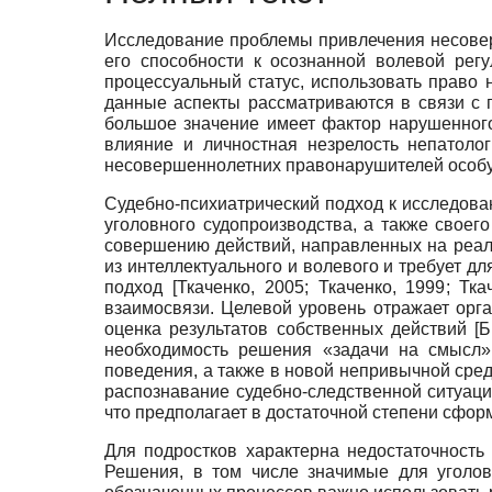
Исследование проблемы привлечения несовер
его способности к осознанной волевой регу
процессуальный статус, использовать право 
данные аспекты рассматриваются в связи с 
большое значение имеет фактор нарушенног
влияние и личностная незрелость непатоло
несовершеннолетних правонарушителей особую
Судебно-психиатрический подход к исследова
уголовного судопроизводства, а также свое
совершению действий, направленных на реа
из интеллектуального и волевого и требует д
подход
[
Ткаченко, 2005
;
Ткаченко, 1999
;
Тка
взаимосвязи. Целевой уровень отражает орга
оценка результатов собственных действий
[
Б
необходимость решения «задачи на смысл»,
поведения, а также в новой непривычной сред
распознавание судебно-следственной ситуаци
что предполагает в достаточной степени сфо
Для подростков характерна недостаточност
Решения, в том числе значимые для уголов