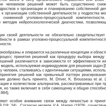
ятию человеком решений может быть существенно сниж
дростков к организации и планированию собственной дея
 организации собственной деятельности у подростка мог
о, сниженной уголовно-процессуальной компетентност
 методик нейропсихологической диагностики, позволяю
ции своей деятельности не обязательно свидетельствуе
бности в рамках уголовно-процессуальной компетентност
ности.
нообразны и опираются на различные концепции и области
ли процесс принятия решений как процедуру выбора межд
ешений различаются в зависимости от эффективности их 
я модель, используемая индивидуумом для решения задач
[
у человек, сталкиваясь с идентичными ситуациями, исполь
ь принятия решений как привычный паттерн реагировани
ие должно быть принято. M. Driver, K. Brousseau et al. 
ации и количеством альтернатив, рассматриваемых при п
, но также включает в себя самооценку и общую способно
 1984
]
.
еляют особое внимание связи между личностью и приня
 [18; 24). Согласно модели V.A. Harren (1979), существу