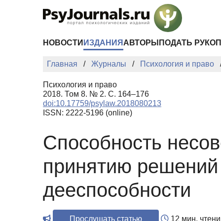
Перейти к основному содержанию
НОВОСТИ
ИЗДАНИЯ
АВТОРЫ
ПОДАТЬ РУКО
Главная
Журналы
Психология и право
Психология и право
2018. Том 8. № 2. С. 164–176
doi:10.17759/psylaw.2018080213
ISSN: 2222-5196 (online)
Способность несо
принятию решений 
дееспособности
Прослушать статью
12 мин. чтени