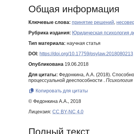
Общая информация
Ключевые слова:
принятие решений
,
несове
Рубрика издания:
Юридическая психология д
Тип материала:
научная статья
DOI:
https://doi.org/10.17759/psylaw.2018080213
Опубликована
19.06.2018
Для цитаты:
Федонкина, А.А. (2018). Способ
процессуальной дееспособности .
Психология 
Копировать для цитаты
© Федонкина А.А., 2018
Лицензия:
CC BY-NC 4.0
Полный текст