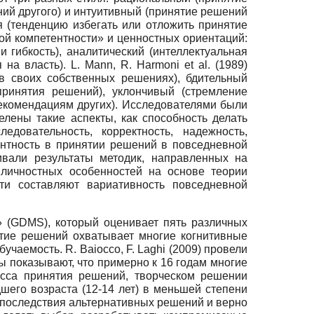
ий другого) и интуитивный (принятие решений
ния (тенденцию избегать или отложить принятие
ной компетентности» и ценностных ориентаций:
 гибкость), аналитический (интеллектуальная
а власть). L. Mann, R. Harmoni et al. (1989)
в своих собственных решениях), бдительный
принятия решений), уклончивый (стремление
екомендациям других). Исследователями были
лены такие аспекты, как способность делать
довательность, корректность, надежность,
етентность в принятии решений в повседневной
вали результаты методик, направленных на
 личностных особенностей на основе теории
ти составляют вариативность повседневной
» (GDMS), который оценивает пять различных
тие решений охватывает многие когнитивные
чаемость. R. Baiocco, F. Laghi (2009) провели
 показывают, что примерно к 16 годам многие
есса принятия решений, творческом решении
его возраста (12-14 лет) в меньшей степени
 последствия альтернативных решений и верно