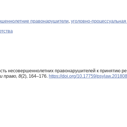
ршеннолетние правонарушители
,
уголовно-процессуальная
етства
ность несовершеннолетних правонарушителей к принятию ре
и право,
8
(2), 164–176.
https://doi.org/10.17759/psylaw.20180