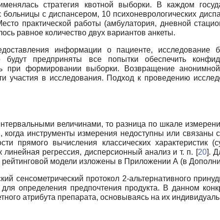
именялась стратегия квотной выборки. В каждом госуд
х больницы с диспансером, 10 психоневрологических дисп
есто практической работы (амбулатория, дневной стацио
лось равное количество двух вариантов анкеты.
едоставления информации о пациенте, исследование б
о будут предприняты все попытки обеспечить конфид
ь при формировании выборки. Возвращение анонимной 
и участия в исследования. Подход к проведению исслед
интервальными величинами, то разница по шкале измерени
ев, когда инструменты измерения недоступны или связаны
ности прямого вычисления классических характеристик (
 линейная регрессия, дисперсионный анализ и т. п. [
20
]. 
по рейтинговой модели изложены в Приложении А (в Дополн
кий сенсометрический протокол 2-альтернативного принуд
я для определения предпочтения продукта. В данном кон
тного атрибута препарата, основываясь на их индивидуал