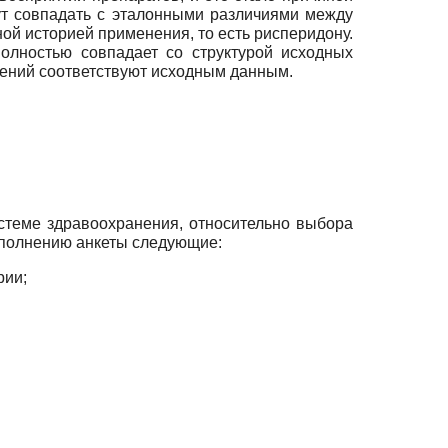
ут совпадать с эталонными различиями между
ной историей применения, то есть рисперидону.
полностью совпадает со структурой исходных
шений соответствуют исходным данным.
стеме здравоохранения, относительно выбора
аполнению анкеты следующие:
рии;