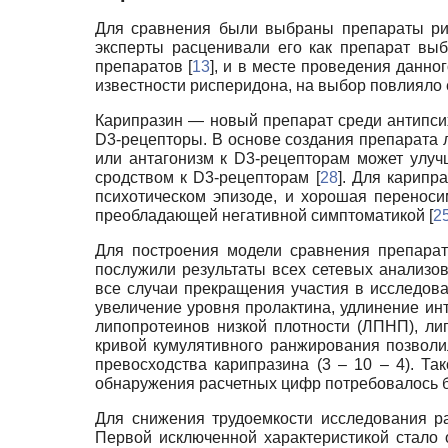
Для сравнения были выбраны препараты рис
эксперты расценивали его как препарат вы
препаратов [
13
], и в месте проведения данн
известности рисперидона, на выбор повлияло 
Карипразин — новый препарат среди антипси
D3-рецепторы. В основе создания препарата 
или антагонизм к D3-рецепторам может улуч
сродством к D3-рецепторам [
28
]. Для карип
психотическом эпизоде, и хорошая переноси
преобладающей негативной симптоматикой [
2
Для построения модели сравнения препарат
послужили результаты всех сетевых анализо
все случаи прекращения участия в исследова
увеличение уровня пролактина, удлинение ин
липопротеинов низкой плотности (ЛПНП), ли
кривой кумулятивного ранжирования позволи
превосходства карипразина (3 – 10 – 4). Т
обнаружения расчетных цифр потребовалось б
Для снижения трудоемкости исследования р
Первой исключенной характеристикой стало 