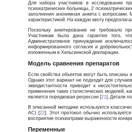
Для набора участников в исследование пр
психиатрических больницы, 2 психиатрически
заполнения анонимная анкета с вопросами. М
характеристикой. На каждую квоту предполага
Поскольку анкетирование не требовало пр
Участникам была дана гарантия того, чт
Административное принуждение исключалос
информированного согласия и добровольност
изложенным в Хельсинкской декларации.
Модель сравнения препаратов
Если свойства объектов могут быть описаны 
Однако этот вариант не подходит для случа
эквидистантности приводит к несостоятель
применения таких статистических моделей, как
является порядковая регрессия [
21
]. Детали 
В описанной методике используется классичес
AC) [
22
]. Этот протокол обычно используетс
восприятие психиатрами выраженности конкре
Переменные