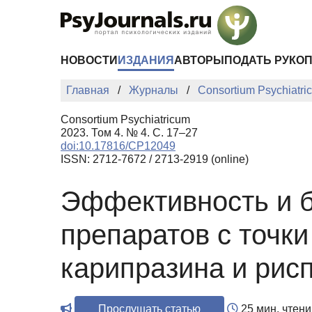
Перейти к основному содержанию
НОВОСТИ
ИЗДАНИЯ
АВТОРЫ
ПОДАТЬ РУКО
Главная
Журналы
Consortium Psychiatri
Consortium Psychiatricum
2023. Том 4. № 4. С. 17–27
doi:10.17816/CP12049
ISSN: 2712-7672 / 2713-2919 (online)
Эффективность и б
препаратов с точки
карипразина и рис
Прослушать статью
25 мин. чтени