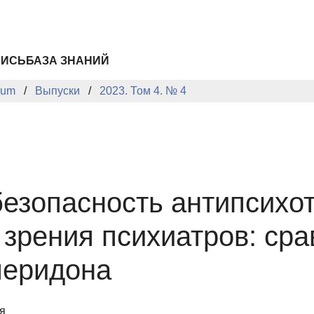
ПИСЬ
БАЗА ЗНАНИЙ
cum
Выпуски
2023. Том 4. № 4
езопасность антипсихо
 зрения психиатров: ср
перидона
я