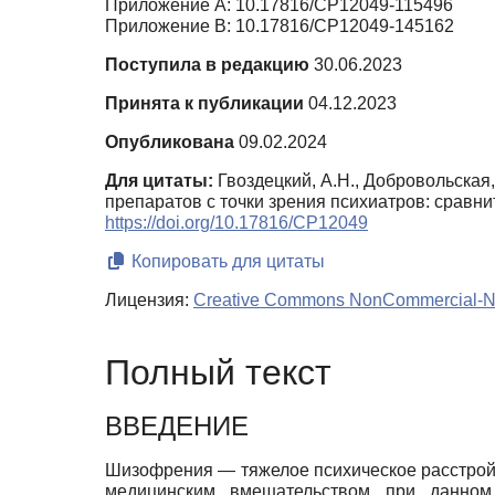
Приложение A: 10.17816/CP12049-115496
Приложение B: 10.17816/CP12049-145162
Поступила в редакцию
30.06.2023
Принята к публикации
04.12.2023
Опубликована
09.02.2024
Для цитаты:
Гвоздецкий, А.Н., Добровольская,
препаратов с точки зрения психиатров: сравн
https://doi.org/10.17816/CP12049
Копировать для цитаты
Лицензия:
Creative Commons NonCommercial-Non
Полный текст
ВВЕДЕНИЕ
Шизофрения — тяжелое психическое расстройст
медицинским вмешательством при данном 