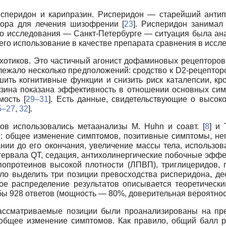
перидон и карипразин. Рисперидон — старейший антипс
бора для лечения шизофрении [
23
]. Рисперидон занимал
ого исследования — Санкт-Петербурге — ситуация была ана
его использование в качестве препарата сравнения в иссл
хотиков. Это частичный агонист дофаминовых рецепторо
лежало несколько предположений: сродство к D2-рецептор
шить когнитивные функции и снизить риск каталепсии, кр
разина показана эффективность в отношении основных си
мость [
29–31
]. Есть данные, свидетельствующие о высок
5–27
,
32
].
ов использовались метаанализы M. Huhn и соавт. [
8
] и 
в: общее изменение симптомов, позитивные симптомы, н
нии до его окончания, увеличение массы тела, использова
тервала QT, седация, антихолинергические побочные эффе
попротеинов высокой плотности (ЛПВП), триглицеридов, 
ло выделить три позиции превосходства рисперидона, де
акое распределение результатов описывается теоретическ
ы 928 ответов (мощность — 80%, доверительная вероятнос
ассматриваемые позиции были проанализированы на пре
общее изменение симптомов. Как правило, общий балл р