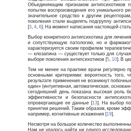
Объединяющим признаком антипсихотиков п
попытки воспроизведения его уникального ре
значительное сродство к другим рецепторам
поколения стали выделять подгруппу антипси
[
3
,
4
,
6
]. На момент написания настоящей стат
Выбор конкретного антипсихотика для лечения
и сопутствующую патологию, но и фармакол
характеризуется своим профилем терапевтиче
— клозапина — существует только для случа
выборе поколения антипсихотиков [
5
,
10
]. В ц
Тем не менее на практике врачи регулярно п
основными критериями: вероятность того, ч
результате применения не возникнут побочные
один» (интуитивная, автоматическая, основанн
сегодняшний день показана высокая роль бе
эффективности и безопасности антипсихот
опровергающие ее данные [
13
]. На выбор п
принятии решений. Таким образом, кроме эфф
например, когнитивные искажения [
19
].
Несмотря на большое количество выполненных
Нам не удалось найти ни одного исследовани