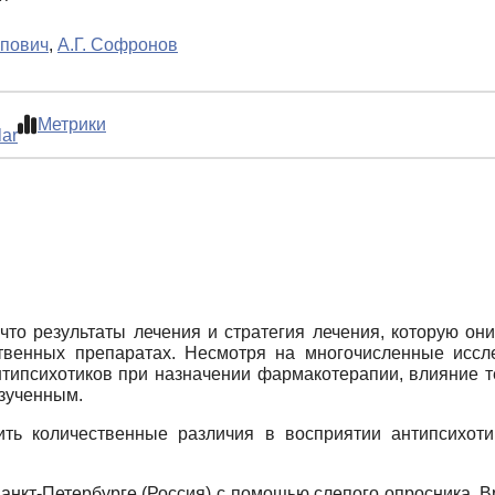
опович
,
А.Г. Софронов
Метрики
lar
о результаты лечения и стратегия лечения, которую они 
твенных препаратах. Несмотря на многочисленные исс
нтипсихотиков при назначении фармакотерапии, влияние 
зученным.
ть количественные различия в восприятии антипсихоти
нкт-Петербурге (Россия) с помощью слепого опросника. 