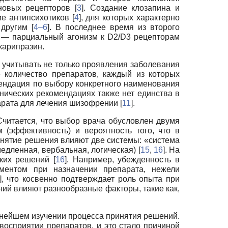
овых рецепторов [
3
]. Создание клозапина и
е антипсихотиков [
4
], для которых характерно
другим [
4–6
]. В последнее время из второго
ых — парциальный агонизм к D2/D3 рецепторам
карипразин.
о учитывать не только проявления заболевания
е количество препаратов, каждый из которых
мендация по выбору конкретного наименования
инических рекомендациях также нет единства в
парата для лечения шизофрении [
11
].
Считается, что выбор врача обусловлен двумя
 (эффективность) и вероятность того, что в
инятие решения влияют две системы: «система
едленная, вербальная, логическая) [
15
,
16
]. На
ких решений [
16
]. Например, убежденность в
ументом при назначении препарата, нежели
], что косвенно подтверждает роль опыта при
ий влияют разнообразные факторы, такие как,
ьнейшем изучении процесса принятия решений.
восприятии препаратов, и это стало причиной