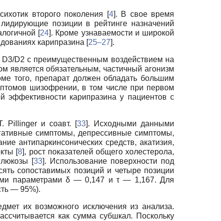
ихотик второго поколения [
4
]. В свое время
 лидирующие позиции в рейтинге назначений
логичной [
24
]. Кроме узнаваемости и широкой
едованиях карипразина [
25–27
].
в D3/D2 с преимущественным воздействием на
ом является обязательным, частичный агонизм
оме того, препарат должен обладать большим
мптомов шизофрении, в том числе при первом
ой эффективности карипразина у пациентов с
T. Pillinger и соавт. [
33
]. Исходными данными
егативные симптомы, депрессивные симптомы,
ние антипаркинсонических средств, акатизия,
кты [
8
], рост показателей общего холестерола,
глюкозы [
33
]. Использование поверхности под
сять сопоставимых позиций и четыре позиции
ими параметрами δ — 0,147 и τ — 1,167. Для
ть — 95%).
дмет их возможного исключения из анализа.
ассчитывается как сумма субшкал. Поскольку