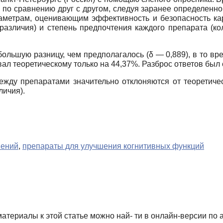
по сравнению друг с другом, следуя заранее определенному
аметрам, оценивающим эффективность и безопасность ка
 различия) и степень предпочтения каждого препарата (к
льшую разницу, чем предполагалось (δ — 0,889), в то вре
овал теоретическому только на 44,37%. Разброс ответов был
у препаратами значительно отклоняются от теоретически
личия).
шений
,
препараты для улучшения когнитивных функций
териалы к этой статье можно най- ти в онлайн-версии по а