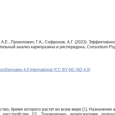
 А.Е., Прокопович, Г.А., Софронов, А.Г. (2023). Эффективн
ительный анализ карипразина и рисперидона.
Consortium Psy
Derivates 4.0 International (CC BY-NC-ND 4.0)
во, бремя которого растет во всем мире [
1
]. Назначение
расстройстве [
2
]. Традиционно антипсихотики подра