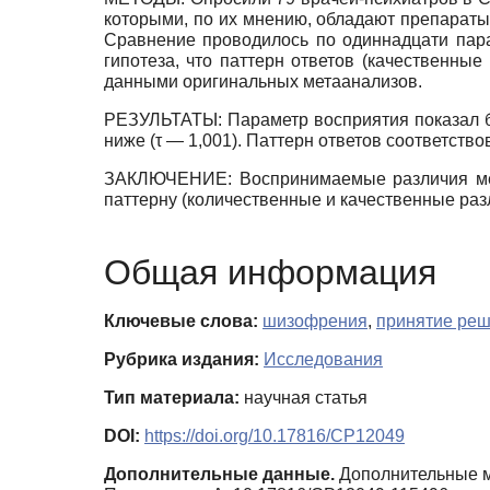
которыми, по их мнению, обладают препараты 
Сравнение проводилось по одиннадцати пар
гипотеза, что паттерн ответов (качественные
данными оригинальных метаанализов.
РЕЗУЛЬТАТЫ: Параметр восприятия показал бо
ниже (τ — 1,001). Паттерн ответов соответств
ЗАКЛЮЧЕНИЕ: Воспринимаемые различия межд
паттерну (количественные и качественные раз
Общая информация
Ключевые слова:
шизофрения
,
принятие ре
Рубрика издания:
Исследования
Тип материала:
научная статья
DOI:
https://doi.org/10.17816/CP12049
Дополнительные данные.
Дополнительные ма