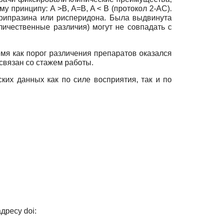
 принципу: A >B, A=B, A < B (протокол 2-AC).
рипразина или рисперидона. Была выдвинута
оличественные различия) могут не совпадать с
мя как порог различения препаратов оказался
 связан со стажем работы.
х данных как по силе восприятия, так и по
дресу doi: