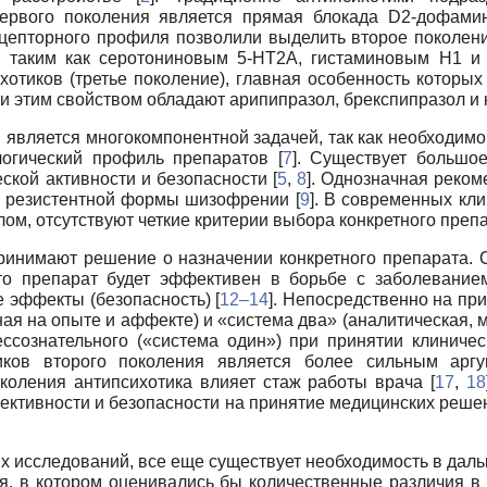
ервого поколения является прямая блокада D2-дофамин
цепторного профиля позволили выделить второе поколени
, таким как серотониновым 5-HT2A, гистаминовым H1 и 
хотиков (третье поколение), главная особенность котор
ьи этим свойством обладают арипипразол, брекспипразол и 
 является многокомпонентной задачей, так как необходим
огический профиль препаратов [
7
]. Существует большо
ской активности и безопасности [
5
,
8
]. Однозначная реко
я резистентной формы шизофрении [
9
]. В современных кл
елом, отсутствуют четкие критерии выбора конкретного пре
ринимают решение о назначении конкретного препарата. 
то препарат будет эффективен в борьбе с заболеванием
 эффекты (безопасность) [
12–14
]. Непосредственно на пр
ая на опыте и аффекте) и «система два» (аналитическая, м
ссознательного («система один») при принятии клиничес
иков второго поколения является более сильным арг
околения антипсихотика влияет стаж работы врача [
17
,
18
ективности и безопасности на принятие медицинских решен
 исследований, все еще существует необходимость в дал
я, в котором оценивались бы количественные различия в 