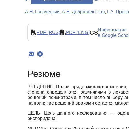
А.Н. Гвоздецкий
,
А.Е. Добровольская
,
Г.А. Прок
Информация
GS
PDF (RUS)
PDF (ENG)
в Google Scho
Резюме
ВВЕДЕНИЕ: Врачи придерживаются мнения, чт
степени определяются различиями в лекарс
решений психиатрами, в том числе выбору а
на принятие решений врачами остается малои
ЦЕЛЬ: Цель данного исследования — оцени
рисперидона.
МЕТОДЫ: Опросили 79 врачей-психиатров в Са