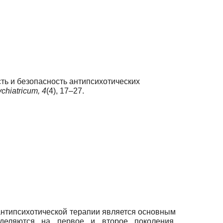
ость и безопасность антипсихотических
chiatricum,
4
(4), 17–27.
 антипсихотической терапии является основным
зделяются на первое и второе поколения.