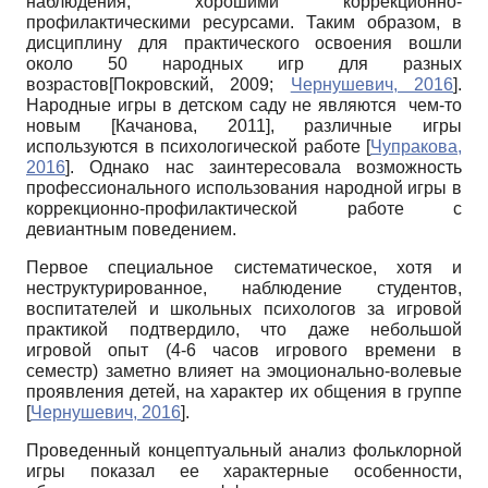
наблюдения, хорошими коррекционно-
профилактическими ресурсами. Таким образом, в
дисциплину для практического освоения вошли
около 50 народных игр для разных
возрастов
[
Покровский, 2009
;
Чернушевич, 2016
]
.
Народные игры в детском саду не являются чем-то
новым
[
Качанова, 2011
]
, различные игры
используются в психологической работе
[
Чупракова,
2016
]
. Однако нас заинтересовала возможность
профессионального использования народной игры в
коррекционно-профилактической работе с
девиантным поведением.
Первое специальное систематическое, хотя и
неструктурированное, наблюдение студентов,
воспитателей и школьных психологов за игровой
практикой подтвердило, что даже небольшой
игровой опыт (4-6 часов игрового времени в
семестр) заметно влияет на эмоционально-волевые
проявления детей, на характер их общения в группе
[
Чернушевич, 2016
]
.
Проведенный концептуальный анализ фольклорной
игры показал ее характерные особенности,