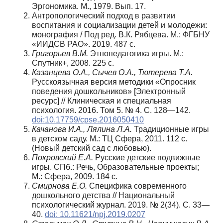
Эргономика. М., 1979. Вып. 17.
Антропологический подход в развитии
воспитания и социализации детей и молодежи:
монография / Под ред. В.К. Рябцева. М.: ФГБНУ
«ИИДСВ РАО». 2019. 487 с.
Григорьев В.М.
Этнопедагогика игры. М.:
Спутник+, 2008. 225 с.
Казанцева О.А., Сычев О.А., Тютерева Т.А.
Русскоязычная версия методики «Опросник
поведения дошкольников» [Электронный
ресурс] // Клиническая и специальная
психология. 2016. Том 5. № 4. С. 128—142.
doi:10.17759/cpse.2016050410
Качанова И.А., Лялина Л.А.
Традиционные игры
в детском саду. М.: ТЦ Сфера, 2011. 112 с.
(Новый детский сад с любовью).
Покровский Е.А.
Русские детские подвижные
игры. СПб.: Речь, Образовательные проекты;
М.: Сфера, 2009. 184 с.
Смирнова Е.О.
Специфика современного
дошкольного детства // Национальный
психологический журнал. 2019. № 2(34). С. 33—
40.
doi: 10.11621/npj.2019.0207