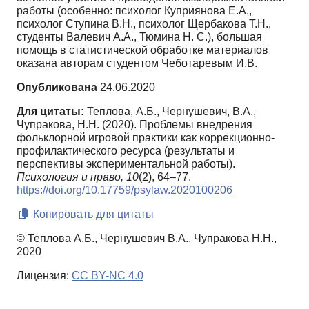
работы (особенно: психолог Куприянова Е.А.,
психолог Ступина В.Н., психолог Щербакова Т.Н.,
студенты Валевич А.А., Тюмина Н. С.), большая
помощь в статистической обработке материалов
оказана авторам студентом Чеботаревым И.В.
Опубликована
24.06.2020
Для цитаты:
Теплова, А.Б., Чернушевич, В.А.,
Чупракова, Н.Н. (2020). Проблемы внедрения
фольклорной игровой практики как коррекционно-
профилактического ресурса (результаты и
перспективы экспериментальной работы).
Психология и право,
10
(2), 64–77.
https://doi.org/10.17759/psylaw.2020100206
Копировать для цитаты
© Теплова А.Б., Чернушевич В.А., Чупракова Н.Н.,
2020
Лицензия:
CC BY-NC 4.0