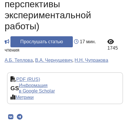
перспективы
экспериментальной
работы)
Прослушать статью
17 мин.
1745
чтения
А.Б. Теплова
,
В.А. Чернушевич
,
Н.Н. Чупракова
PDF (RUS)
Информация
GS
в Google Scholar
Метрики