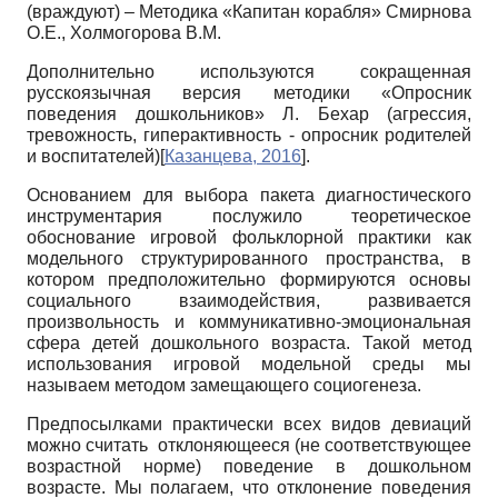
(враждуют) – Методика «Капитан корабля» Смирнова
О.Е., Холмогорова В.М.
Дополнительно используются сокращенная
русскоязычная версия методики «Опросник
поведения дошкольников» Л. Бехар (агрессия,
тревожность, гиперактивность - опросник родителей
и воспитателей)
[
Казанцева, 2016
]
.
Основанием для выбора пакета диагностического
инструментария послужило теоретическое
обоснование игровой фольклорной практики как
модельного структурированного пространства, в
котором предположительно формируются основы
социального взаимодействия, развивается
произвольность и коммуникативно-эмоциональная
сфера детей дошкольного возраста. Такой метод
использования игровой модельной среды мы
называем методом замещающего социогенеза.
Предпосылками практически всех видов девиаций
можно считать отклоняющееся (не соответствующее
возрастной норме) поведение в дошкольном
возрасте. Мы полагаем, что отклонение поведения