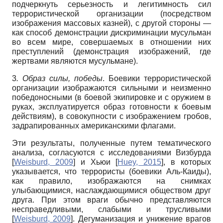
подчеркнуть серьезность и легитимность сил
террористической организации (посредством
изображения массовых казней), с другой стороны —
как способ демонстрации дискриминации мусульман
во всем мире, совершаемых в отношении них
преступлений (демонстрация изображений, где
жертвами являются мусульмане).
3
. Образ силы, победы
. Боевики террористической
организации изображаются сильными и неизменно
победоносными (в боевой экипировке и с оружием в
руках, эксплуатируется образ готовности к боевым
действиям), в совокупности с изображением гробов,
задрапированных американскими флагами.
Эти результаты, полученные путем тематического
анализа, согласуются с исследованиями Визбурда
[
Weisburd, 2009
]
и Хьюи
[
Huey, 2015
]
, в которых
указывается, что террористы (боевики Аль-Каиды),
как правило, изображаются на снимках
улыбающимися, наслаждающимися обществом друг
друга. При этом враги обычно представляются
несправедливыми, слабыми и трусливыми
[
Weisburd, 2009
]
. Дегуманизация и унижение врагов