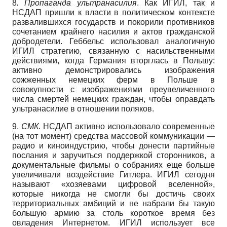
8
. Пропаганда ультранасилия
. Как ИГИЛ, так и
НСДАП пришли к власти в политическом контексте
развалившихся государств и покорили противников
сочетанием крайнего насилия и актов гражданской
добродетели. Геббельс использовал аналогичную
ИГИЛ стратегию, связанную с насильственными
действиями, когда Германия вторглась в Польшу:
активно демонстрировались изображения
сожженных немецких ферм в Польше в
совокупности с изображениями преувеличенного
числа смертей немецких граждан, чтобы оправдать
ультранасилие в отношении поляков.
9.
СМК
. НСДАП активно использовало современные
(на тот момент) средства массовой коммуникации —
радио и киноиндустрию, чтобы донести партийные
послания и заручиться поддержкой сторонников, а
документальные фильмы о собраниях еще больше
увеличивали воздействие Гитлера. ИГИЛ сегодня
называют «хозяевами цифровой вселенной»,
которые никогда не смогли бы достичь своих
территориальных амбиций и не набрали бы такую
большую армию за столь короткое время без
овладения Интернетом. ИГИЛ использует все