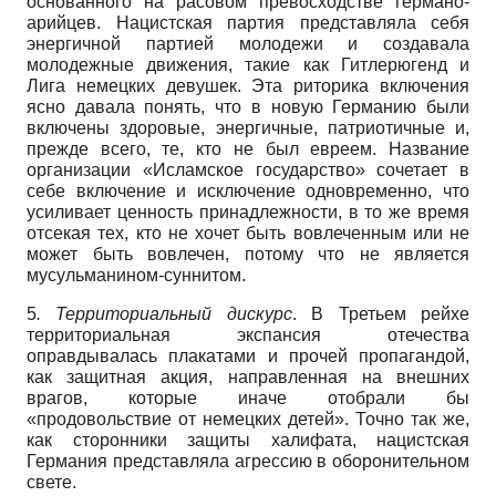
основанного на расовом превосходстве германо-
арийцев. Нацистская партия представляла себя
энергичной партией молодежи и создавала
молодежные движения, такие как Гитлерюгенд и
Лига немецких девушек. Эта риторика включения
ясно давала понять, что в новую Германию были
включены здоровые, энергичные, патриотичные и,
прежде всего, те, кто не был евреем. Название
организации «Исламское государство» сочетает в
себе включение и исключение одновременно, что
усиливает ценность принадлежности, в то же время
отсекая тех, кто не хочет быть вовлеченным или не
может быть вовлечен, потому что не является
мусульманином-суннитом.
5
. Территориальный дискурс
. В Третьем рейхе
территориальная экспансия отечества
оправдывалась плакатами и прочей пропагандой,
как защитная акция, направленная на внешних
врагов, которые иначе отобрали бы
«продовольствие от немецких детей». Точно так же,
как сторонники защиты халифата, нацистская
Германия представляла агрессию в оборонительном
свете.