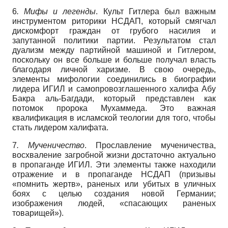
6
. Мифы и легенды
. Культ Гитлера был важным
инструментом риторики НСДАП, который смягчал
дискомфорт граждан от грубого насилия и
запутанной политики партии. Результатом стал
дуализм между партийной машиной и Гитлером,
поскольку он все больше и больше получал власть
благодаря личной харизме. В свою очередь,
элементы мифологии соединились в биографии
лидера ИГИЛ и самопровозглашенного халифа Абу
Бакра аль-Багдади, который представлен как
потомок пророка Мухаммеда. Это важная
квалификация в исламской теологии для того, чтобы
стать лидером халифата.
7
. Мученичество
. Прославление мученичества,
восхваление загробной жизни достаточно актуально
в пропаганде ИГИЛ. Эти элементы также находили
отражение и в пропаганде НСДАП (призывы
«помнить жертв», раненых или убитых в уличных
боях с целью создания новой Германии;
изображения людей, «спасающих раненых
товарищей»).