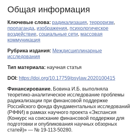
Общая информация
Ключевые слова:
радикализация
,
терроризм
,
пропаганда
,
изображения
,
психологическое
воздействие
,
социальные сети
,
массовая
коммуникация
Рубрика издания:
Междисциплинарные
исследования
Тип материала:
научная статья
DOI:
https://doi.org/10.17759/psylaw.2020100415
Финансирование.
Бовина И.Б. выполняла
теоретико-аналитическое исследование проблемы
радикализации при финансовой поддержке
Российского фонда фундаментальных исследований
(РФФИ) в рамках научного проекта «Экспансия
(Конкурс на соискание финансовой поддержки для
подготовки и опубликования научных обзорных
статей)» — № 19-113-50280.