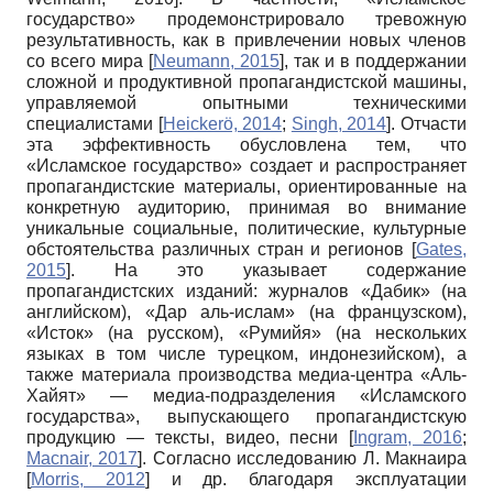
государство» продемонстрировало тревожную
результативность, как в привлечении новых членов
со всего мира
[
Neumann, 2015
]
, так и в поддержании
сложной и продуктивной пропагандистской машины,
управляемой опытными техническими
специалистами
[
Heickerö, 2014
;
Singh, 2014
]
. Отчасти
эта эффективность обусловлена тем, что
«Исламское государство» создает и распространяет
пропагандистские материалы, ориентированные на
конкретную аудиторию, принимая во внимание
уникальные социальные, политические, культурные
обстоятельства различных стран и регионов
[
Gates,
2015
]
. На это указывает содержание
пропагандистских изданий: журналов «Дабик» (на
английском), «Дар аль-ислам» (на французском),
«Исток» (на русском), «Румийя» (на нескольких
языках в том числе турецком, индонезийском), а
также материала производства медиа-центра «Аль-
Хайят» — медиа-подразделения «Исламского
государства», выпускающего пропагандистскую
продукцию — тексты, видео, песни
[
Ingram, 2016
;
Macnair, 2017
]
. Согласно исследованию Л. Макнаира
[
Morris, 2012
]
и др. благодаря эксплуатации