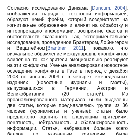
Согласно исследованию Данкама
[
Duncum, 2004
]
,
изображения, наряду с текстовой информацией,
образуют некий фрейм, который воздействует на
когнитивные образования и влияет на обработку и
интерпретацию информации, восприятие фактов и
обстоятельств сказанного. Так, экспериментальное
исследование, проведенное Брантером, Лобингером
и Вецштейном
[
Brantner, 2011
]
, показало, что
визуальное обрамление международных конфликтов
влияет на то, как зрители эмоционально реагируют
на эти конфликты. Ученые анализировали новостное
освещение конфликта в Газе в период с декабря
2008 по январь 2009 г. в четырех еженедельных
изданиях (новостные журналы и газеты),
выпускавшихся в Германии, Австрии и
Великобритании (20 статей). Из
проанализированного материала были выделены
две статьи, которые предъявлялись группе из 36
человек (журналисты и ученые); статьи было
предложено оценить по следующим критериям:
понятность, нейтральность и сбалансированность
информации. Статья, набравшая больше всего
баллов по указанным критериям, была