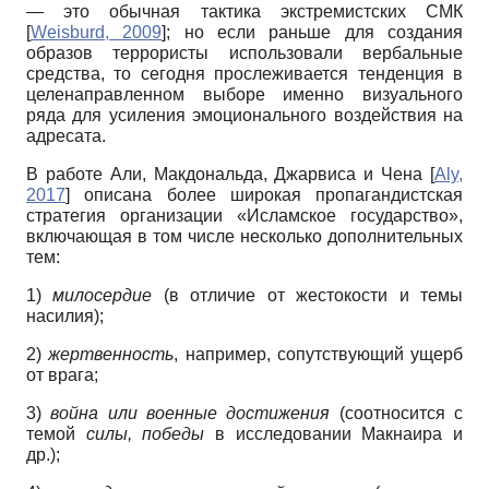
— это обычная тактика экстремистских СМК
[
Weisburd, 2009
]
; но если раньше для создания
образов террористы использовали вербальные
средства, то сегодня прослеживается тенденция в
целенаправленном выборе именно визуального
ряда для усиления эмоционального воздействия на
адресата.
В работе Али, Макдональда, Джарвиса и Чена
[
Aly,
2017
]
описана более широкая пропагандистская
стратегия организации «Исламское государство»,
включающая в том числе несколько дополнительных
тем:
1)
милосердие
(в отличие от жестокости и темы
насилия);
2)
жертвенность
, например, сопутствующий ущерб
от врага;
3)
война или военные достижения
(соотносится с
темой
силы, победы
в исследовании Макнаира и
др.);