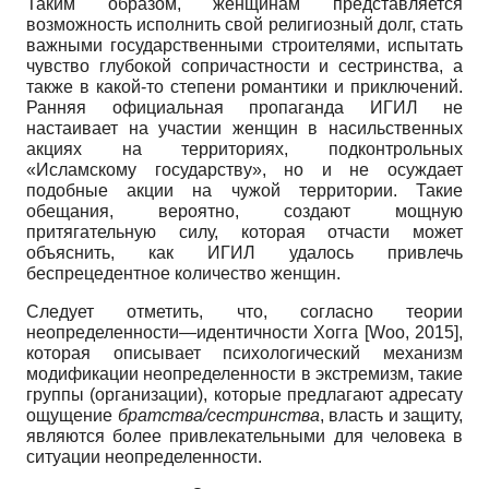
Таким образом, женщинам представляется
возможность исполнить свой религиозный долг, стать
важными государственными строителями, испытать
чувство глубокой сопричастности и сестринства, а
также в какой-то степени романтики и приключений.
Ранняя официальная пропаганда ИГИЛ не
настаивает на участии женщин в насильственных
акциях на территориях, подконтрольных
«Исламскому государству», но и не осуждает
подобные акции на чужой территории. Такие
обещания, вероятно, создают мощную
притягательную силу, которая отчасти может
объяснить, как ИГИЛ удалось привлечь
беспрецедентное количество женщин.
Следует отметить, что, согласно теории
неопределенности—идентичности Хогга
[
Woo, 2015
]
,
которая описывает психологический механизм
модификации неопределенности в экстремизм, такие
группы (организации), которые предлагают адресату
ощущение
братства/сестринства
, власть и защиту,
являются более привлекательными для человека в
ситуации неопределенности.