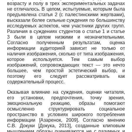
возрасту и полу в трех экспериментальных задачах
не отличалось. В целом, испытуемые, которым была
предъявлена статья 2 (с палестинскими жертвами),
высказали более сильные суждения по большинству
исследуемых аспектов, чем участники других групп.
Различия в суждениях студентов о статье 1 и статье
3 были в целом низкими и незначительными.
Согласно полученным результатам, оценка
информации аудиторией зависит не только от
наличия изображения, сколько от типа изображения,
которое используется. Тем самым выбор
изображений, сопровождающих текст — это нечто
большее, чем простой эстетический выбор, и
поэтому его следует рассматривать как
содержательный процесс.
Оказывая влияние на суждения, оценки читателя,
его установки, предпочтения, точку зрения,
эмоциональную реакцию, образы помогают
осмысленно структурировать социальное
пространство в условиях широкого потребления
информации
[
Азаренок, 2009
]
. Согласно мнению
С.В. Докуки
[
Докука, 2013
]
, созданные клиповым
мышлением образы оцениваются не с разумных и