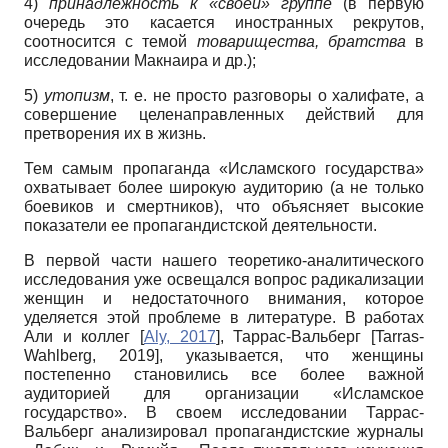
4)
принадлежность
к «своей» группе
(в первую
очередь это касается иностранных рекрутов,
соотносится с темой
товарищества, братства
в
исследовании Макнаира и др.);
5)
утопизм
, т. е. не просто разговоры о халифате, а
совершение целенаправленных действий для
претворения их в жизнь.
Тем самым пропаганда «Исламского государства»
охватывает более широкую аудиторию (а не только
боевиков и смертников), что объясняет высокие
показатели ее пропагандистской деятельности.
В первой части нашего теоретико-аналитического
исследования уже освещался вопрос радикализации
женщин и недостаточного внимания, которое
уделяется этой проблеме в литературе. В работах
Али и коллег
[
Aly, 2017
]
, Таррас-Вальберг
[
Tarras-
Wahlberg, 2019
]
, указывается, что женщины
постепенно становились все более важной
аудиторией для организации «Исламское
государство». В своем исследовании Таррас-
Вальберг анализировал пропагандистские журналы