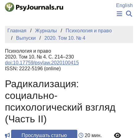
Перейти к основному содержанию
English
НОВОСТИ
Главная
Журналы
Психология и право
ИЗДАНИЯ
Выпуски
2020. Том 10. № 4
АВТОРЫ
ПОДАТЬ РУКОПИСЬ
Психология и право
БАЗА ЗНАНИЙ
2020. Том 10. № 4. С. 214–230
doi:10.17759/psylaw.2020100415
КЛЮЧЕВЫЕ СЛОВА
ISSN: 2222-5196 (online)
Регистрация
Вход
Радикализация:
социально-
психологический взгляд
(Часть II)
Прослушать статью
20 мин.