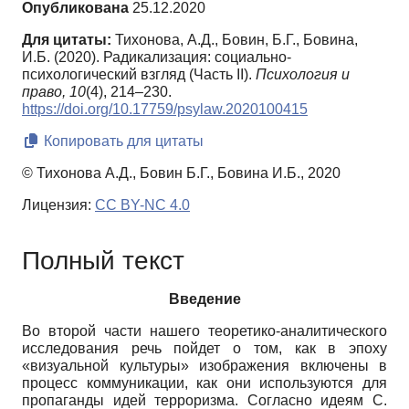
Опубликована
25.12.2020
Для цитаты:
Тихонова, А.Д., Бовин, Б.Г., Бовина,
И.Б. (2020). Радикализация: социально-
психологический взгляд (Часть II).
Психология и
право,
10
(4), 214–230.
https://doi.org/10.17759/psylaw.2020100415
Копировать для цитаты
© Тихонова А.Д., Бовин Б.Г., Бовина И.Б., 2020
Лицензия:
CC BY-NC 4.0
Полный текст
Введение
Во второй части нашего теоретико-аналитического
исследования речь пойдет о том, как в эпоху
«визуальной культуры» изображения включены в
процесс коммуникации, как они используются для
пропаганды идей терроризма. Согласно идеям С.