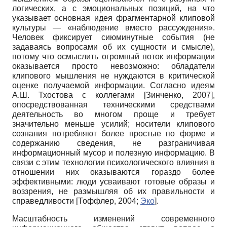
логических, а с эмоциональных позиций, на что
указывает основная идея фрагментарной клиповой
культуры — «наблюдение вместо рассуждения».
Человек фиксирует сиюминутные события (не
задаваясь вопросами об их сущности и смысле),
потому что осмыслить огромный поток информации
оказывается просто невозможно: обладатели
клипового мышления не нуждаются в критической
оценке получаемой информации. Согласно идеям
А.Ш. Тхостова с коллегами
[
Зинченко, 2007
]
,
опосредствованная техническими средствами
деятельность во многом проще и требует
значительно меньше усилий; носители клипового
сознания потребляют более простые по форме и
содержанию сведения, не разграничивая
информационный мусор и полезную информацию. В
связи с этим технологии психологического влияния в
отношении них оказываются гораздо более
эффективными: люди усваивают готовые образы и
воззрения, не размышляя об их правильности и
справедливости
[
Тоффлер, 2004
;
Эко
]
.
Масштабность изменений современного