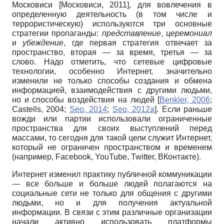
Московиси
[
Московиси, 2011
]
, для вовлечения в
определенную деятельность (в том числе и
террористическую) используются три основные
стратегии пропаганды:
представление
,
церемониал
и
убеждение
, где первая стратегия отвечает за
пространство, вторая — за время, третья — за
слово. Надо отметить, что сетевые цифровые
технологии, особенно Интернет, значительно
изменили не только способы создания и обмена
информацией, взаимодействия с другими людьми,
но и способы воздействия на людей
[
Benkler, 2006
;
Castells, 2004
;
Seo, 2014
;
Seo, 2012а
]
. Если раньше
вожди или партии использовали ограниченные
пространства для своих выступлений перед
массами, то сегодня для такой цели служит Интернет,
который не ограничен пространством и временем
(например, Facebook, YouTube, Twitter, ВКонтакте).
Интернет изменил практику публичной коммуникации
— все больше и больше людей полагаются на
социальные сети не только для общения с другими
людьми, но и для получения актуальной
информации. В связи с этим различные организации
начали активно использовать платформы