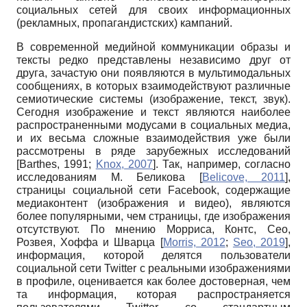
социальных сетей для своих информационных
(рекламных, пропагандистских) кампаний.
В современной медийной коммуникации образы и
тексты редко представлены независимо друг от
друга, зачастую они появляются в мультимодальных
сообщениях, в которых взаимодействуют различные
семиотические системы (изображение, текст, звук).
Сегодня изображение и текст являются наиболее
распространенными модусами в социальных медиа,
и их весьма сложные взаимодействия уже были
рассмотрены в ряде зарубежных исследований
[
Barthes, 1991
;
Knox, 2007
]
. Так, например, согласно
исследованиям М. Беликова
[
Belicove, 2011
]
,
страницы социальной сети Facebook, содержащие
медиаконтент (изображения и видео), являются
более популярными, чем страницы, где изображения
отсутствуют. По мнению Морриса, Контс, Сео,
Розвея, Хоффа и Шварца
[
Morris, 2012
;
Seo, 2019
]
,
информация, которой делятся пользователи
социальной сети Twitter с реальными изображениями
в профиле, оценивается как более достоверная, чем
та информация, которая распространяется