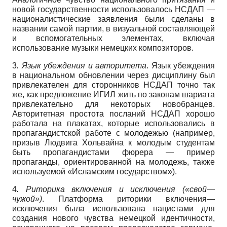
новой государственности использовалось НСДАП —
националистические заявления были сделаны в
названии самой партии, в визуальной составляющей
и вспомогательных элементах, включая
использование музыки немецких композиторов.
3
. Язык убеждения и авторитета
. Язык убеждения
в национальном обновлении через дисциплину был
привлекателен для сторонников НСДАП точно так
же, как предложение ИГИЛ жить по законам шариата
привлекательно для некоторых новобранцев.
Авторитетная простота посланий НСДАП хорошо
работала на плакатах, которые использовались в
пропагандистской работе с молодежью (например,
призыв Людвига Хольвайна к молодым студентам
быть пропагандистами фюрера — пример
пропаганды, ориентированной на молодежь, также
используемой «Исламским государством»).
4
. Риторика включения и исключения («свой—
чужой»)
. Платформа риторики включения—
исключения была использована нацистами для
создания нового чувства немецкой идентичности,