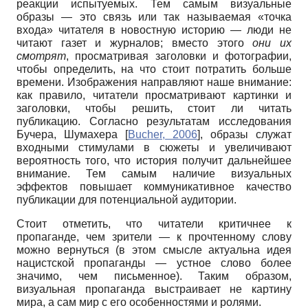
реакции испытуемых. Тем самым визуальные
образы — это связь или так называемая «точка
входа» читателя в новостную историю — люди не
читают газет и журналов; вместо этого
они их
смотрят
, просматривая заголовки и фотографии,
чтобы определить, на что стоит потратить больше
времени. Изображения направляют наше внимание:
как правило, читатели просматривают картинки и
заголовки, чтобы решить, стоит ли читать
публикацию. Согласно результатам исследования
Бучера, Шумахера
[
Bucher, 2006
]
, образы служат
входными стимулами в сюжеты и увеличивают
вероятность того, что история получит дальнейшее
внимание. Тем самым наличие визуальных
эффектов повышает коммуникативное качество
публикации для потенциальной аудитории.
Стоит отметить, что читатели критичнее к
пропаганде, чем зрители — к прочтенному слову
можно вернуться (в этом смысле актуальна идея
нацистской пропаганды — устное слово более
значимо, чем письменное). Таким образом,
визуальная пропаганда выстраивает не картину
мира, а сам мир с его особенностями и ролями.