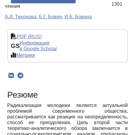
1301
чтения
А.Д. Тихонова
,
Б.Г. Бовин
,
И.Б. Бовина
PDF (RUS)
Информация
GS
в Google Scholar
Метрики
Резюме
Радикализация молодежи является актуальной
проблемой современного общества,
рассматривается как реакция на неопределенность,
способ ее преодоления. Цель второй части
теоретико-аналитического обзора заключается в
социально-психологическом анализе пропаганды