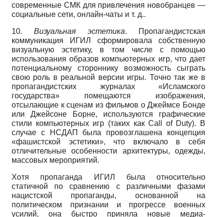
современные СМК для привлечения новобранцев —
социальные сети, онлайн-чаты и т. д..
10
. Визуальная эстетика
. Пропагандистская
коммуникация ИГИЛ сформировала собственную
визуальную эстетику, в том числе с помощью
использования образов компьютерных игр, что дает
потенциальному стороннику возможность сыграть
свою роль в реальной версии игры. Точно так же в
пропагандистских журналах «Исламского
государства» помещаются изображения,
отсылающие к сценам из фильмов о Джеймсе Бонде
или Джейсоне Борне, используются графические
стили компьютерных игр (таких как Call of Duty). В
случае с НСДАП была провозглашена концепция
«фашистской эстетики», что включало в себя
отличительные особенности архитектуры, одежды,
массовых мероприятий.
Хотя пропаганда ИГИЛ была относительно
статичной по сравнению с различными фазами
нацистской пропаганды, основанной на
политическом признании и прогрессе военных
усилий, она быстро приняла новые медиа-