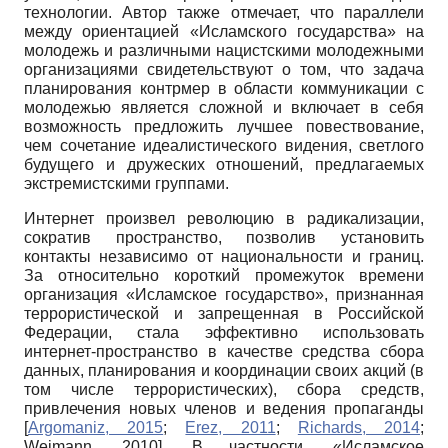
технологии. Автор также отмечает, что параллели
между ориентацией «Исламского государства» на
молодежь и различными нацистскими молодежными
организациями свидетельствуют о том, что задача
планирования контрмер в области коммуникации с
молодежью является сложной и включает в себя
возможность предложить лучшее повествование,
чем сочетание идеалистического видения, светлого
будущего и дружеских отношений, предлагаемых
экстремистскими группами.
Интернет произвел революцию в радикализации,
сократив пространство, позволив установить
контакты независимо от национальности и границ.
За относительно короткий промежуток времени
организация «Исламское государство», признанная
террористической и запрещенная в Российской
Федерации, стала эффективно использовать
интернет-пространство в качестве средства сбора
данных, планирования и координации своих акций (в
том числе террористических), сбора средств,
привлечения новых членов и ведения пропаганды
[
Argomaniz, 2015
;
Erez, 2011
;
Richards, 2014
;
Weimann, 2010
]
. В частности, «Исламское