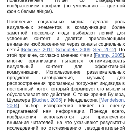
пользователями Twitter со стандартным
изображением профиля (по умолчанию — цветной
фон с белым яйцом).
Появление социальных медиа сделало роль
визуальных элементов в коммуникации более
заметной, поскольку люди выбирают легкий для
усвоения контент и делятся привлекающими
внимание изображениями через каналы социальных
сетей
[
Belicove, 2011
;
Scheufele, 2009
;
Seo, 2012
]
. По
этой причине, согласно мнению Фами
[
Fahmy, 2005
]
,
многие организации пытаются оптимизировать
визуальный контент для эффективной
коммуникации. Использование развлекательных
продуктов (изображения, музыка) для
распространения пропаганды погружает индивида в
постоянный поток, который формирует его мысли и
обусловливает его действия. С точки зрения Бучера,
Шумахера
[
Bucher, 2006
]
и Мендельсона
[
Mendelson,
2004
]
выбор изображения влияет на оценку
предлагаемой нам информации. Прежде всего,
изображения используются для привлечения
внимания читателей, на что указывают результаты
исследований по отслеживанию глазодвигательной