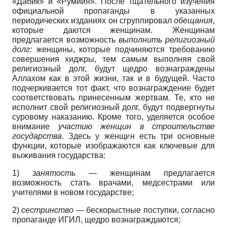
«Дабик» и «Румийя». После тщательного изучения
официальной пропаганды в указанных
периодических изданиях он сгруппировал
обещания
,
которые даются женщинам. Женщинам
предлагается возможность
выполнить религиозный
долг:
женщины, которые подчиняются требованию
совершения хиджры, тем самым выполняя свой
религиозный долг, будут щедро вознаграждены
Аллахом как в этой жизни, так и в будущей. Часто
подчеркивается тот факт, что вознаграждение будет
соответствовать принесенным жертвам. Те, кто не
исполнит свой религиозный долг, будут подвергнуты
суровому наказанию. Кроме того, уделяется особое
внимание
участию женщин в строительстве
государства
. Здесь у женщин есть три основные
функции, которые изображаются как ключевые для
выживания государства:
1)
занятость —
женщинам предлагается
возможность стать врачами, медсестрами или
учителями в новом государстве;
2)
сестринство
— бескорыстные поступки, согласно
пропаганде ИГИЛ, щедро вознаграждаются;