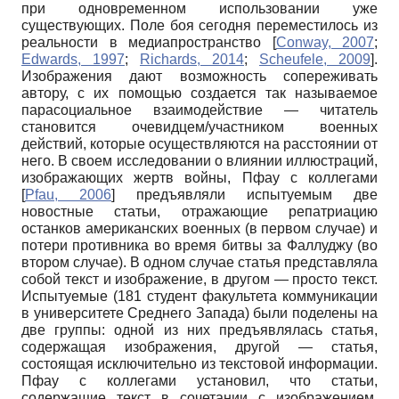
при одновременном использовании уже
существующих. Поле боя сегодня переместилось из
реальности в медиапространство
[
Conway, 2007
;
Edwards, 1997
;
Richards, 2014
;
Scheufele, 2009
]
.
Изображения дают возможность сопереживать
автору, с их помощью создается так называемое
парасоциальное взаимодействие — читатель
становится очевидцем/участником военных
действий, которые осуществляются на расстоянии от
него. В своем исследовании о влиянии иллюстраций,
изображающих жертв войны, Пфау с коллегами
[
Pfau, 2006
]
предъявляли испытуемым две
новостные статьи, отражающие репатриацию
останков американских военных (в первом случае) и
потери противника во время битвы за Фаллуджу (во
втором случае). В одном случае статья представляла
собой текст и изображение, в другом — просто текст.
Испытуемые (181 студент факультета коммуникации
в университете Среднего Запада) были поделены на
две группы: одной из них предъявлялась статья,
содержащая изображения, другой — статья,
состоящая исключительно из текстовой информации.
Пфау с коллегами установил, что статьи,
содержащие текст в сочетании с изображением,