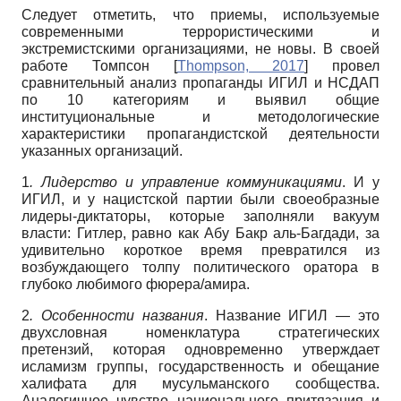
Следует отметить, что приемы, используемые
современными террористическими и
экстремистскими организациями, не новы. В своей
работе Томпсон
[
Thompson, 2017
]
провел
сравнительный анализ пропаганды ИГИЛ и НСДАП
по 10 категориям и выявил общие
институциональные и методологические
характеристики пропагандистской деятельности
указанных организаций.
1
. Лидерство и управление коммуникациями
. И у
ИГИЛ, и у нацистской партии были своеобразные
лидеры-диктаторы, которые заполняли вакуум
власти: Гитлер, равно как Абу Бакр аль-Багдади, за
удивительно короткое время превратился из
возбуждающего толпу политического оратора в
глубоко любимого фюрера/амира.
2
. Особенности названия
. Название ИГИЛ — это
двухсловная номенклатура стратегических
претензий, которая одновременно утверждает
исламизм группы, государственность и обещание
халифата для мусульманского сообщества.
Аналогичное чувство национального притязания и