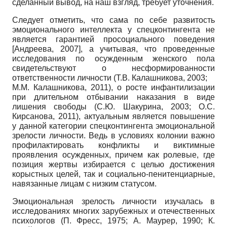
сделанный вывод, на наш взгляд, требует уточнения.
Следует отметить, что сама по себе развитость
эмоционального интеллекта у спецконтингента не
является гарантией просоциального поведения
[
Андреева, 2007
]
, а учитывая, что проведенные
исследования по осужденным женского пола
свидетельствуют о несформированности
ответственности личности (Т.В. Калашникова, 2003;
М.М. Калашникова, 2011), о росте инфантилизации
при длительном отбывании наказания в виде
лишения свободы (С.Ю. Шакурина, 2003; О.С.
Кирсанова, 2011), актуальным является повышение
у данной категории спецконтингента эмоциональной
зрелости личности. Ведь в условиях колонии важно
профилактировать конфликты и виктимные
проявления осужденных, причем как ролевые, где
позиция жертвы избирается с целью достижения
корыстных целей, так и социально-пенитенциарные,
навязанные лицам с низким статусом.
Эмоциональная зрелость личности изучалась в
исследованиях многих зарубежных и отечественных
психологов (П. Фресс, 1975; А. Маурер, 1990; К.