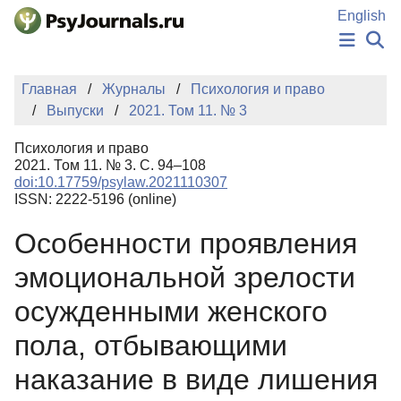
Перейти к основному содержанию
English
НОВОСТИ
Главная
Журналы
Психология и право
ИЗДАНИЯ
Выпуски
2021. Том 11. № 3
АВТОРЫ
ПОДАТЬ РУКОПИСЬ
Психология и право
БАЗА ЗНАНИЙ
2021. Том 11. № 3. С. 94–108
doi:10.17759/psylaw.2021110307
КЛЮЧЕВЫЕ СЛОВА
ISSN: 2222-5196 (online)
Регистрация
Вход
Особенности проявления
эмоциональной зрелости
осужденными женского
пола, отбывающими
наказание в виде лишения