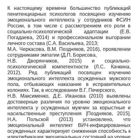
К настоящему времени большинство публикаций
пенитенциарных психологов посвящено изучению
эмоционального интеллекта у сотрудников ФСИН
России, в том числе с рассмотрением его роли в
социально-психологической адаптации (Е.В.
Погадаева, 2014) и профессиональном выгорании
личного состава (С.А. Васильева, 2013;
М.А. Черкасова, В.М. Поздняков, 2016), проявлении
сотрудниками эмпатии (Д.П. Борисова,
Н.В. Дворянчиков, 2015) и социально-
психологической компетентности (Л.С. Качкина,
2012). Ряд публикаций посвящен изучению
эмоционального интеллекта осужденных мужского
пола, отбывающих наказание в исправительных
колониях. Так, в исследовании В.Г. Печерского,
Н.В. Максименко, Д.Е. Иванова (2010) выявлены
достоверные различия по уровню эмоционального
интеллекта у осужденных мужчин за корыстные и
насильственные преступления
[
Поздняков, 2015
]
.
Н.А. Польской (2013) установлено, что
эмоциональный интеллект ВИЧ-инфицированных
осужденных характеризует сниженная способность к
идентификации эмоциональных состояний на уровне