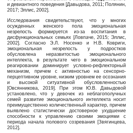
и девиантного поведения
[
Давыдова, 2011
;
Полянин,
2017
;
Эллис, 2002
]
.
Исследования свидетельствуют, что у многих
осужденных женского пола эмоциональная
незрелость формируется из-за воспитания в
дисфункциональных семьях
[
Ловпаче, 2015
;
Эллис,
2002
]
. Согласно Э.Л. Носенко и Н.В. Ковриги,
эмоциональная незрелость у подростков
обусловлена неразвитостью эмоционального
интеллекта, в результате чего в эмоциональном
реагировании доминирует условно-рефлекторный
механизм, причем с активностью на сенсорно-
перцептивном уровне, низким уровнем ее осознания
и высокой ситуативной обусловленностью
[
Овсянникова, 2019
]
. При этом Ю.В. Давыдовой
установлено, что у девочек из неблагополучных
семей развитие эмоционального интеллекта носит
преимущественно количественный характер, причем
выявлено статистически достоверное ухудшение
способности к управлению своими эмоциями с
периода начала полового созревания
[
Звягинцева,
2012
]
.