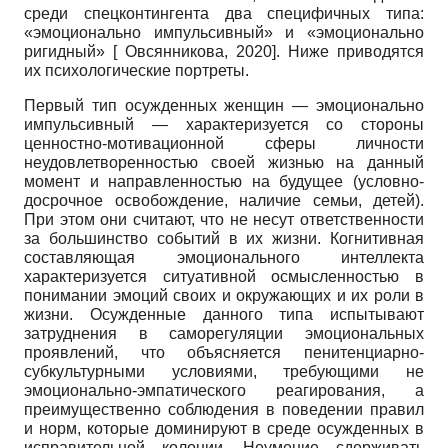
среди спецконтингента два специфичных типа:
«эмоционально импульсивный» и «эмоционально
ригидный»
[
Овсянникова, 2020
]
. Ниже приводятся
их психологические портреты.
Первый тип осужденных женщин — эмоционально
импульсивный — характеризуется со стороны
ценностно-мотивационной сферы личности
неудовлетворенностью своей жизнью на данный
момент и направленностью на будущее (условно-
досрочное освобождение, наличие семьи, детей).
При этом они считают, что не несут ответственности
за большинство событий в их жизни. Когнитивная
составляющая эмоционального интеллекта
характеризуется ситуативной осмысленностью в
понимании эмоций своих и окружающих и их роли в
жизни. Осужденные данного типа испытывают
затруднения в саморегуляции эмоциональных
проявлений, что объясняется пенитенциарно-
субкультурными условиями, требующими не
эмоционально-эмпатического реагирования, а
преимущественно соблюдения в поведении правил
и норм, которые доминируют в среде осужденных в
исправительной колонии. Неумение сдерживать