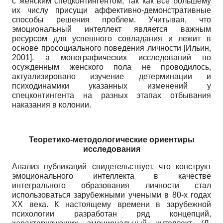
с женским спецконтингентом, так как все большему
их числу присущи аффективно-демонстративные
способы решения проблем. Учитывая, что
эмоциональный интеллект является важным
ресурсом для успешного совладания и лежит в
основе просоциального поведения личности
[
Ильин,
2001
]
, а монографических исследований по
осужденным женского пола не проводилось,
актуализировано изучение детерминации и
психодинамики указанных изменений у
спецконтингента на разных этапах отбывания
наказания в колонии.
Теоретико-методологические ориентиры
исследования
Анализ публикаций свидетельствует, что конструкт
эмоционального интеллекта в качестве
интегрального образования личности стал
использоваться зарубежными учеными в 80-х годах
XX века. К настоящему времени в зарубежной
психологии разработан ряд концепций,