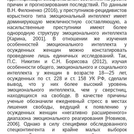
причин и прогнозирования последствий. По данным
В.Н. Филоненко (2016), у преступников-рецидивистов
корыстного типа эмоциональный интеллект имеет
доминирующую межличностную составляющую, а
насильственные преступники имеют более
однородную структуру эмоционального интеллекта
[
Харина, 2001
]
. В отношении же изучения
особенностей эмоционального интеллекта у
осужденных женщин можно констатировать
проведение лишь единичных исследований. Так,
П.С. Никитин и С.Н. Борисова (2012), изучая
особенности общего, эмоционального и социального
интеллекта у женщин в возрасте 18—25 лет,
осужденных по ст. 228 и ст. 158 УК РФ, сделали
вывод, что у них более высокий уровень
эмоционального интеллекта, чем у сверстниц,
находящихся на свободе. В качестве причины
ученые обозначили ежедневный стресс в местах
лишения свободы, ведущий к появлению у
осужденных женщин «негативно расширенного»
диапазона эмоционального реагирования
[
Новиков,
2006
]
. Однако в силу специфики обследованного
спецконтингента и крайне малых выборок