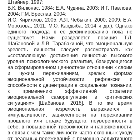
Штайнер, 1997;
В.К. Вилюнас, 1984; Е.А. Чудина, 2003; И.Г. Павлова,
2004; Г.М. Бреслав, 2004;
И.О. Кириллов, 2005; А.Я. Чебыкин, 2000, 2009; Е.А.
Морозова, 2011; М.О. Кандыба, 2014 и др.). Однако
единого подхода к ее дефинированию пока не
существует. Нами разделяется позиция Т.Л.
Шабановой и Л.В. Тарабакиной, что эмоциональную
зрелость личности следует рассматривать как
«составляющую достижения личностью высокого
уровня психологического развития, базирующегося
на сформированном ценностном отношении к своим
и чужим переживаниям, зрелых формах
эмоциональной устойчивости, рефлексии и
способности к децентрации в социальном познании,
к применению эффективной стратегии
эмоциональной саморегуляции в критических
ситуациях»
[
Шабанова, 2018
]
. В то же время
эмоциональная незрелость выражается в
импульсивности, зацикленности на переживании
прошлого или страхе будущего, неуверенности в
себе, в повышенной тревожности и напряженности,
в связи с чем такие личности часто склонны к уходу
от реальных переживаний с помощью аддиктивного