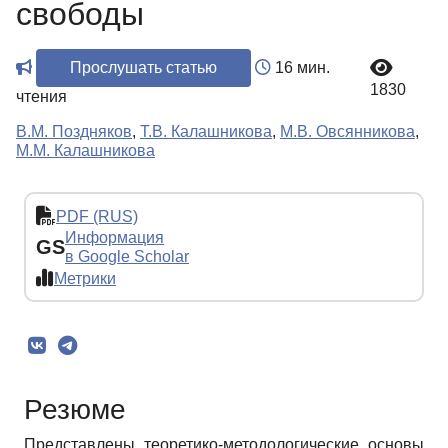
свободы
Прослушать статью
16 мин.
1830
чтения
В.М. Поздняков
,
Т.В. Калашникова
,
М.В. Овсянникова
,
М.М. Калашникова
PDF (RUS)
Информация
GS
в Google Scholar
Метрики
Резюме
Представлены теоретико-методологические основы