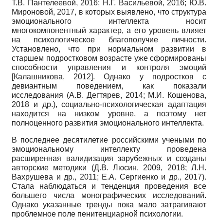
Т.В. Пантелеевой, 2016; Н.Г. Васильевой, 2016; Ю.В.
Мироновой, 2017, в которых выявлено, что структура
эмоционального интеллекта носит
многокомпонентный характер, а его уровень влияет
на психологическое благополучие личности.
Установлено, что при нормальном развитии в
старшем подростковом возрасте уже сформированы
способности управления и контроля эмоций
[
Калашникова, 2012
]
. Однако у подростков с
девиантным поведением, как показали
исследования (А.В. Дегтярев, 2014; М.И. Кошенова,
2018 и др.), социально-психологическая адаптация
находится на низком уровне, а поэтому нет
полноценного развития эмоционального интеллекта.
В последнее десятилетие российскими учеными по
эмоциональному интеллекту проведена
расширенная валидизация зарубежных и созданы
авторские методики (Д.В. Люсин, 2009, 2018; Л.Н.
Вахрушева и др., 2011; Е.А. Сергиенко и др., 2017).
Стала наблюдаться и тенденция проведения все
большего числа монографических исследований.
Однако указанные тренды пока мало затрагивают
проблемное поле пенитенциарной психологии.