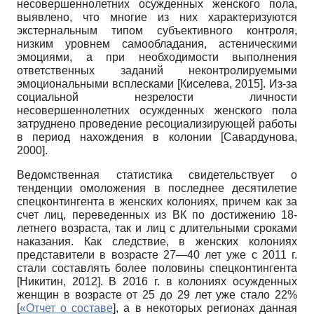
несовершеннолетних осужденных женского пола,
выявлено, что многие из них характеризуются
экстернальным типом субъективного контроля,
низким уровнем самообладания, астеническими
эмоциями, а при необходимости выполнения
ответственных заданий неконтролируемыми
эмоциональными всплесками
[
Киселева, 2015
]
. Из-за
социальной незрелости личности
несовершеннолетних осужденных женского пола
затруднено проведение ресоциализирующей работы
в период нахождения в колонии
[
Савардунова,
2000
]
.
Ведомственная статистика свидетельствует о
тенденции омоложения в последнее десятилетие
спецконтингента в женских колониях, причем как за
счет лиц, переведенных из ВК по достижению 18-
летнего возраста, так и лиц с длительными сроками
наказания. Как следствие, в женских колониях
представители в возрасте 27—40 лет уже с 2011 г.
стали составлять более половины спецконтингента
[
Никитин, 2012
]
. В 2016 г. в колониях осужденных
женщин в возрасте от 25 до 29 лет уже стало 22%
[
«Отчет о составе
]
, а в некоторых регионах данная