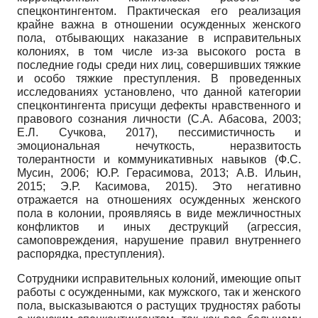
спецконтингентом. Практическая его реализация
крайне важна в отношении осужденных женского
пола, отбывающих наказание в исправительных
колониях, в том числе из-за высокого роста в
последние годы среди них лиц, совершивших тяжкие
и особо тяжкие преступления. В проведенных
исследованиях установлено, что данной категории
спецконтингента присущи дефекты нравственного и
правового сознания личности (С.А. Абасова, 2003;
Е.Л. Сучкова, 2017), пессимистичность и
эмоциональная нечуткость, неразвитость
толерантности и коммуникативных навыков (Ф.С.
Мусин, 2006; Ю.Р. Герасимова, 2013; А.В. Ильин,
2015; Э.Р. Касимова, 2015). Это негативно
отражается на отношениях осужденных женского
пола в колонии, проявляясь в виде межличностных
конфликтов и иных деструкций (агрессия,
самоповреждения, нарушение правил внутреннего
распорядка, преступления).
Сотрудники исправительных колоний, имеющие опыт
работы с осужденными, как мужского, так и женского
пола, высказываются о растущих трудностях работы