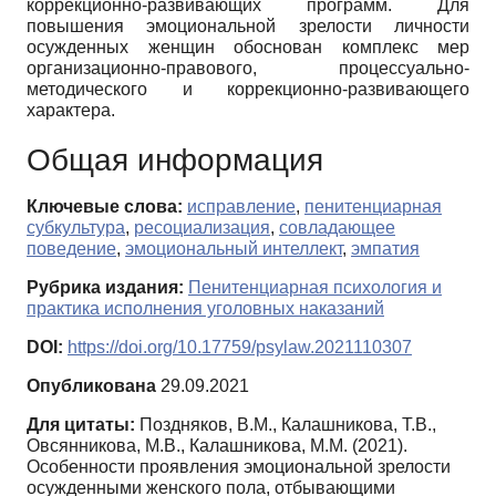
коррекционно-развивающих программ. Для
повышения эмоциональной зрелости личности
осужденных женщин обоснован комплекс мер
организационно-правового, процессуально-
методического и коррекционно-развивающего
характера.
Общая информация
Ключевые слова:
исправление
,
пенитенциарная
субкультура
,
ресоциализация
,
совладающее
поведение
,
эмоциональный интеллект
,
эмпатия
Рубрика издания:
Пенитенциарная психология и
практика исполнения уголовных наказаний
DOI:
https://doi.org/10.17759/psylaw.2021110307
Опубликована
29.09.2021
Для цитаты:
Поздняков, В.М., Калашникова, Т.В.,
Овсянникова, М.В., Калашникова, М.М. (2021).
Особенности проявления эмоциональной зрелости
осужденными женского пола, отбывающими