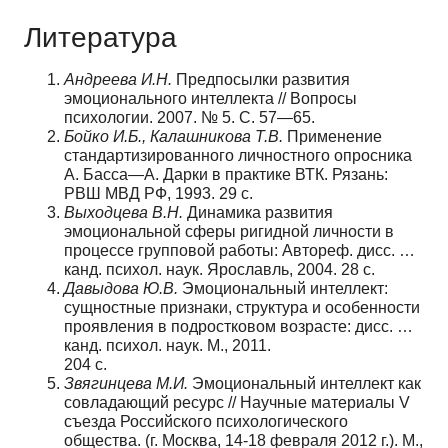
Литература
Андреева И.Н.
Предпосылки развития
эмоционального интеллекта // Вопросы
психологии. 2007. № 5. С. 57—65.
Бойко И.Б., Калашникова Т.В.
Применение
стандартизированного личностного опросника
А. Басса—А. Дарки в практике ВТК. Рязань:
РВШ МВД РФ, 1993. 29 с.
Выходцева В.Н.
Динамика развития
эмоциональной сферы ригидной личности в
процессе групповой работы: Aвтореф. дисс. …
канд. психол. наук. Ярославль, 2004. 28 с.
Давыдова Ю.В.
Эмоциональный интеллект:
сущностные признаки, структура и особенности
проявления в подростковом возрасте: дисс. …
канд. психол. наук. М., 2011.
204 с.
Звягинцева М.И.
Эмоциональный интеллект как
совладающий ресурс // Научные материалы V
съезда Российского психологического
общества. (г. Москва, 14-18 февраля 2012 г.). М.,