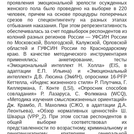
проявления эмоциональной зрелости осужденных
женского пола было проведено на выборке в 220
человек, причем на основе процедуры поперечных
срезов по спецконтингенту на разных этапах
отбывания наказания. При этом репрезентативность
обеспечивалась за счет подвыборок респондентов из
колоний разных регионов России — УФСИН России
по Московской, Вологодской, Калужской, Орловской
областей и ГУФСИН России по Краснодарскому
краю. В качестве методического инструментария
применялись: анкетирование, тесты
«Эмоциональный интеллект Н. Холла» (EIS, в
адаптации Е.П. Ильина) и «Эмоциональный
интеллект» Д.В. Люсина (ЭмИН), опросники 16-PFР
Кеттелла, «Индекс жизненного стиля» Р. Плутчика, Г.
Киллермана, Г. Конте (LSI), «Опросник способов
совладания» Р. Лазаруса, С. Фолкмана (WCQ),
«Методика изучения смысложизненных ориентаций»
Дж. Крамбо, Л. Махолика (СЖО, в адаптации Д.А.
Леонтьева), «Обзор нормативных ценностей» Ш.
Шварца (VPP_2). При этом состав респондентов в
общей выборке соответствовал их
представленности по возрастному, криминальному и
пенитенциарному критериям генеральной