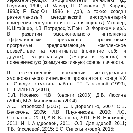
характеризующих эмоциональный интеллект (Д.
Гоулман, 1990; Д. Майер, П. Сэловей, Д. Карузо,
1993; Р. Бар-Он, 1996 и др.), а также создан
разноплановый методический инструментарий
измерения его уровня и составляющих (Д. Уэкслер,
К. Штайнер, К.В. Петридес, У. Пэйн, Э. Фёрнхем и др.).
В развитии эмоционального интеллекта
эффективными признаются тренинговые
программы, предполагающие комплексное
воздействие на когнитивную (принятие себя и
других), эмоциональную (эмоции и чувства) и
поведенческую (коммуникативную) сферы личности.
В отечественной психологии исследования
эмоционального интеллекта проводятся с конца XX
в. Следует отметить работы Г.Г. Гарсковой (1999),
Е.П. Ильина (2001),
Э.Л. Носенко, Н.В. Ковриги (2003), Д.В. Люсина
(2004), М.А. Манойловой (2004),
А.С. Петровской (2007), С.П. Деревянко, 2007; О.В.
Белоконь, 2009; И.В. Плужникова, 2010; И.С.
Степанова, 2010; А.В. Карпова, 2011; Е.В. Ерохиной,
2011; И.Н. Андреевой, 2011; Ю.В. Давыдовой, 2011;
Т.В. Киселевой, 2015; Е.С. Синельниковой, 2015;