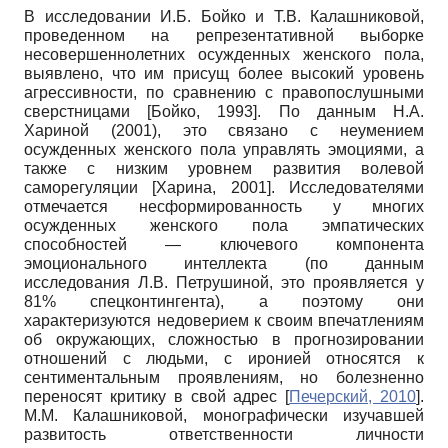
В исследовании И.Б. Бойко и Т.В. Калашниковой,
проведенном на репрезентативной выборке
несовершеннолетних осужденных женского пола,
выявлено, что им присущ более высокий уровень
агрессивности, по сравнению с правопослушными
сверстницами
[
Бойко, 1993
]
. По данным Н.А.
Хариной (2001), это связано с неумением
осужденных женского пола управлять эмоциями, а
также с низким уровнем развития волевой
саморегуляции
[
Харина, 2001
]
. Исследователями
отмечается несформированность у многих
осужденных женского пола эмпатических
способностей — ключевого компонента
эмоционального интеллекта (по данным
исследования Л.В. Петрушиной, это проявляется у
81% спецконтингента), а поэтому они
характеризуются недоверием к своим впечатлениям
об окружающих, сложностью в прогнозировании
отношений с людьми, с иронией относятся к
сентиментальным проявлениям, но болезненно
переносят критику в свой адрес
[
Печерский, 2010
]
.
М.М. Калашниковой, монографически изучавшей
развитость ответственности личности