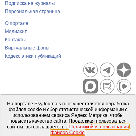
Подписка на журналы
Персональная страница
О портале
Медиакит
Контакты
Виртуальные фоны
Кодекс этики публикаций
Портал психологических изданий PsyJournals.ru, 2007–2026
На портале PsyJournals.ru осуществляется обработка
Правила использования материалов
файлов cookie и сбор статистической информации с
Свидетельство регистрации СМИ
Эл № ФС77-66447 от 14 июля
использованием сервиса Яндекс.Метрика, чтобы
2016 г.
повысить качество сайта. Продолжая пользоваться
сайтом, вы соглашаетесь с
Политикой использования
Издатель:
ФГБОУ ВО МГППУ
файлов Cookie
.