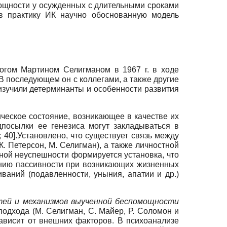
ощности у осужденных с длительными сроками
 в практику ИК научно обоснованную модель
логом Мартином Селигманом в 1967 г. в ходе
 последующем он с коллегами, а также другие
hl) изучили детерминанты и особенности развития
еское состояние, возникающее в качестве их
посылки ее генезиса могут закладываться в
 40].Установлено, что существует связь между
. Петерсон, М. Селигман), а также личностной
ной неуспешности формируется установка, что
ению пассивности при возникающих жизненных
ваний (подавленности, уныния, апатии и др.)
тей и механизмов выученной беспомощности
 подхода (М. Селигман, С. Майер, Р. Соломон и
зависит от внешних факторов. В психоанализе