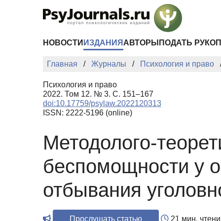
Перейти к основному содержанию
НОВОСТИ
ИЗДАНИЯ
АВТОРЫ
ПОДАТЬ РУКО
Главная
Журналы
Психология и право
Психология и право
2022. Том 12. № 3. С. 151–167
doi:10.17759/psylaw.2022120313
ISSN: 2222-5196 (online)
Методолого-теорет
беспомощности у 
отбывания уголовн
Прослушать статью
21 мин. чтени