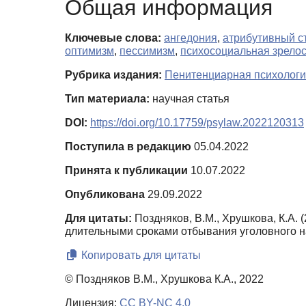
Общая информация
Ключевые слова:
ангедония
,
атрибутивный с
оптимизм
,
пессимизм
,
психосоциальная зрелос
Рубрика издания:
Пенитенциарная психологи
Тип материала:
научная статья
DOI:
https://doi.org/10.17759/psylaw.2022120313
Поступила в редакцию
05.04.2022
Принята к публикации
10.07.2022
Опубликована
29.09.2022
Для цитаты:
Поздняков, В.М., Хрушкова, К.А.
длительными сроками отбывания уголовного н
Копировать для цитаты
© Поздняков В.М., Хрушкова К.А., 2022
Лицензия:
CC BY-NC 4.0