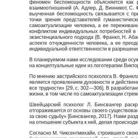
феномен беспомощности объясняется как р
взаимоотношений (А. Адлер, Д. Винникот, С. 
выученная беспомощность связывается с пр
точки зрения представителей гуманистическ
самоактуализации человека, а ее пережива
конфликтом индивидуальных потребностей в 
экзистенциального подхода (В. Франкл, Н. Аба
аспекте отчужденности человека, а ее прео
индивидуальной ответственности в разрешени
В планируемом нами исследовании среди осуж
на концептуальные идеи из логотерапии Викто
По мнению австрийского психолога В. Франкла
является проявлением духовности и действен
все трудности» [29, с. 302—306]. В разрабо
жизни, в том числе по самоактуализации стрем
Швейцарский психолог Л. Бинсвангер раск
отгораживается от основы своего существован
за свою судьбу»
[
Бинсвангер, 2017
]
. Нами раз
на отношение субъекта к ней, делая происход
Согласно М. Чиксентмихайи, строившего свою