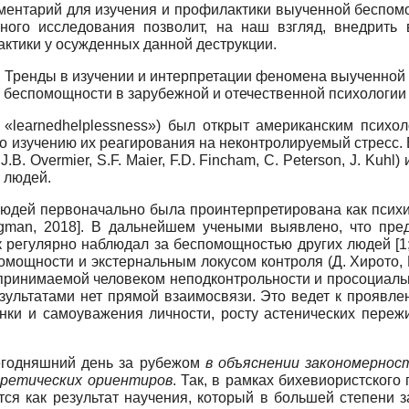
ументарий для изучения и профилактики выученной беспом
ного исследования позволит, на наш взгляд, внедрить
ктики у осужденных данной деструкции.
Тренды в изучении и интерпретации феномена выученной
беспомощности в зарубежной и отечественной психологии
«learnedhelplessness») был открыт американским психо
 изучению их реагирования на неконтролируемый стресс. В
J.B. Overmier, S.F. Maier, F.D. Fincham, C. Peterson, J. Ku
 людей.
юдей первоначально была проинтерпретирована как психич
igman, 2018
]
. В дальнейшем учеными выявлено, что пред
к регулярно наблюдал за беспомощностью других людей [1;
ощности и экстернальным локусом контроля (Д. Хирото, К
оспринимаемой человеком неподконтрольности и просоциаль
ультатами нет прямой взаимосвязи. Это ведет к проявл
ки и самоуважения личности, росту астенических пережи
сегодняшний день за рубежом
в объяснении закономернос
ретических ориентиров
. Так, в рамках бихевиористского
ся как результат научения, который в большей степени 