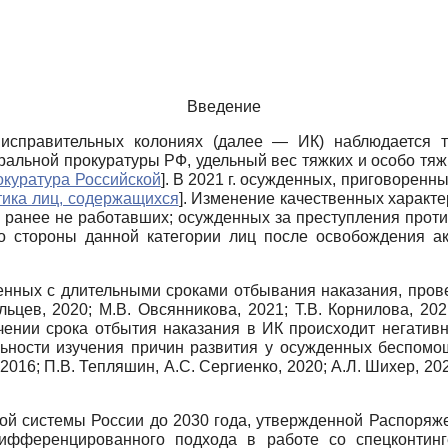
Введение
 исправительных колониях (далее — ИК) наблюдается 
альной прокуратуры РФ, удельный вес тяжких и особо тяжки
окуратура Российской
]
. В 2021 г. осужденных, приговоренны
тика лиц, содержащихся
]
. Изменение качественных характе
 ранее не работавших; осужденных за преступления проти
о стороны данной категории лиц после освобождения ак
нных с длительными сроками отбывания наказания, пров
ольцев, 2020; М.В. Овсянникова, 2021; Т.В. Корнилова, 202
чении срока отбытия наказания в ИК происходит негатив
ьности изучения причин развития у осужденных беспомощ
2016; П.В. Тепляшин, А.С. Сергиенко, 2020; А.Л. Шихер, 2
ой системы России до 2030 года, утвержденной Распоряж
дифференцированного подхода в работе со спецконтин