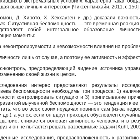
живших в экстремальных условиях, характерна такая общая
тоящая выше личных интересов»
[
Чиксентмихайи, 2011
, с.150]
.
омон, Д. Хирото, Х. Хекхаузен и др.) доказали важност
ую
. Ситуативная беспомощность — это временная реакция
дставляет собой интегральное образование личност
ующие моменты:
за неконтролируемости и невозможности влияния на пробле
личности лишь от случая, а поэтому ее активность и эффек
с-контроль, предопределяющий видение источника управ
изменению своей жизни в целом.
ледования интерес представляют результаты исслед
овека беспомощности необходимы три процесса: 1) налич
жности контролировать ситуацию и 3) приписывание прич
 развитой выученной беспомощности — это тенденция к ее
тать, что во всех своих неудачах повинен сам (из-за недо
и др.), а успех, если он вдруг приходит, обусловлен случа
дствие, снижается волевая активность человека, и в рез
руз и он не пытается решать разрешимые задачи
[
Kuhl, 200
денные исследования, предрасположенность к развитию