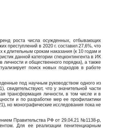
тренд роста числа осужденных, отбывающих
х преступлений в 2020 г. составил 27,6%, что
х к длительным срокам наказания (к 10 годам и
ристик данной категории спецконтингента в ИК
в личности и общественного порядка), а также
туализирует поиск новых подходов в работе
еденные под научным руководством одного из
1), свидетельствуют, что у значительной части
ная трансформация личности, в том числе и в
ности и по разработке мер ее профилактики
021), но монографические исследования пока не
ением Правительства РФ от 29.04.21 №1138-р,
гентом. Для ее реализации пенитенциарным