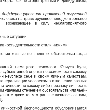
 черта, как не эгоцентричный индивидуализм,
ь
дифференцирования проявлений выученной
 человека на травмирующее неподконтрольное
и, возникающее в силу неблагоприятного
мные ситуации;
тивность деятельности стали низкими;
ления жизнью во внешних обстоятельствах, а
ований немецкого психолога Юлиуса Куля,
ие субъективной оценки невозможности самому
ин неуспеха себе и своим личным качествам.
 генерализации человеком в отношении разных
статочности по какому-либо признаку личности:
йным удачным стечением обстоятельств или чьей-
ультате даже то, что раньше казалось легким,
1
]
.
 личностной беспомощности обусловливается