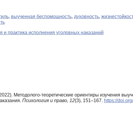
тиль
,
выученная беспомощность
,
духовность
,
жизнестойкос
ть
я и практика исполнения уголовных наказаний
 (2022). Методолого-теоретические ориентиры изучения вы
аказания.
Психология и право,
12
(3), 151–167.
https://doi.o