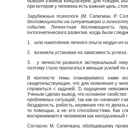
бывших узников концлагерей, для «людей, вы
при котором у человека есть важная цель, с
Зарубежные психологи (М. Селигман, Р. Сол
беспомощности на ситуативную и личностн
событие. Личностная беспомощность пре
онтогенетического развития, когда были след
1. шло накопление личного опыта неудач из-
2. возникла установка на зависимость успеха 
3. у личности развился экстернальный локу
поэтому стало прилагаться меньше усилий по 
В контексте темы планируемого нами исс
свидетельствующие, что для появления у чел
справиться с задачей, 2) ощущение невозмо
Ученым сделан вывод, что основное свойство
проблемных ситуаций, так как он начинает счи
бездарность, робость, неумение что-то делать 
то помощью, а не его способностями. Как сле
воспринимается человеком как неподъемный г
Согласно М. Селигману, обобщившему прове