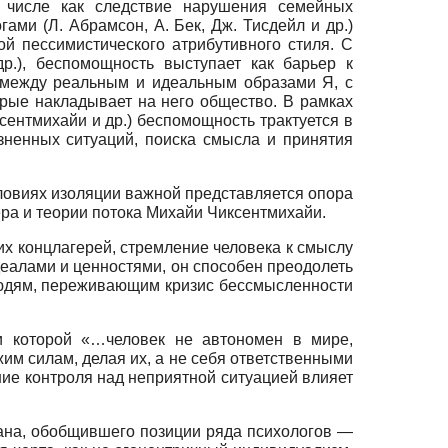
м числе как следствие нарушения семейных
ами (Л. Абрамсон, А. Бек, Дж. Тисдейл и др.)
 пессимистического атрибутивного стиля. С
др.), беспомощность выступает как барьер к
 между реальным и идеальным образами Я, с
рые накладывает на него общество. В рамках
ксентмихайи и др.) беспомощность трактуется в
зненных ситуаций, поиска смысла и принятия
ловиях изоляции важной представляется опора
ра и теории потока Михайи Чиксентмихайи.
их концлагерей, стремление человека к смыслу
еалами и ценностями, он способен преодолеть
 людям, переживающим кризис бессмысленности
и которой «…человек не автономен в мире,
им силам, делая их, а не себя ответственными
ие контроля над неприятной ситуацией влияет
гана, обобщившего позиции ряда психологов —