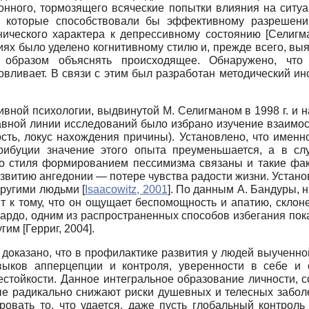
онного, тормозящего всяческие попытки влияния на ситуац
, которые способствовали бы эффективному разрешению
нического характера к депрессивному состоянию
[
Селигм
х было уделено когнитивному стилю и, прежде всего, вы
образом объяснять происходящее. Обнаружено, что 
овливает. В связи с этим был разработан методический ин
вной психологии, выдвинутой М. Селигманом в 1998 г. и н
лавной линии исследований было избрано изучение взаимо
ость, локус нахождения причины). Установлено, что имен
рибуции значение этого опыта преуменьшается, а в сл
го стиля формированием пессимизма связаны и такие факт
азвитию ангедонии — потере чувства радости жизни. Устано
 другими людьми
[
Isaacowitz, 2001
]
. По данным А. Бандуры, 
ит к тому, что он ощущает беспомощность и апатию, скло
имбардо, одним из распространенных способов избегания п
ругим
[
Герриг, 2004
]
.
доказано, что в профилактике развития у людей выученно
ыков апперцепции и контроля, уверенности в себе и 
стойкости. Данное интегральное образование личности, с
рые радикально снижают риски душевных и телесных забол
овать то, что удается, даже пусть глобальный контрол