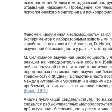
психологам необходим и методический инстр
отбывания наказания. Проведение комплекс
психологического мониторинга и психопрофила
Феномен «выученная беспомощность» (англ. 
экспериментов с лабораторными животными по
зарубежные психологи (L. Abramson, D. Hiroto, 
выученной беспомощности у разных категорий
М. Селигманом выученная беспомощность у л
реакции на неподконтрольные события
[
Sel
неблагополучной семье, а также когда челове
вероятностью возникновения выученной беспом
тревожностью (К. Двек). Вследствие часто в
между внутренними усилиями и внешними рез
проблемах, а в итоге — к снижению самооцен
[
Hiroto, 1975
]
.
Анализ публикаций свидетельствует, что на 
сложился ряд контрастных методолого-тео
др.) выученная беспомощность рассматривает