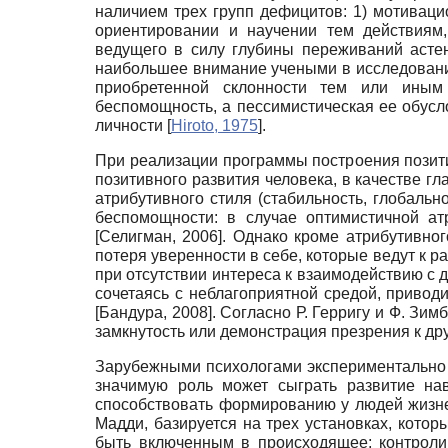
наличием трех групп дефицитов: 1) мотиваци
ориентировании и научении тем действиям
ведущего в силу глубины переживаний асте
наибольшее внимание учеными в исследования
приобретенной склонности тем или иным 
беспомощность, а пессимистическая ее обусл
личности
[
Hiroto, 1975
]
.
При реализации программы построения позити
позитивного развития человека, в качестве г
атрибутивного стиля (стабильность, глобальн
беспомощности: в случае оптимистичной ат
[
Селигман, 2006
]
. Однако кроме атрибутивно
потеря уверенности в себе, которые ведут к р
при отсутствии интереса к взаимодействию с
сочетаясь с неблагоприятной средой, привод
[
Бандура, 2008
]
. Согласно Р. Герригу и Ф. З
замкнутость или демонстрация презрения к д
Зарубежными психологами экспериментально 
значимую роль может сыграть развитие нав
способствовать формированию у людей жизне
Мадди, базируется на трех установках, кото
быть включенным в происходящее; контролир