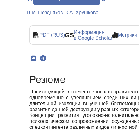
В.М. Поздняков
,
К.А. Хрушкова
Информация
GS
PDF (RUS)
Метрики
в Google Scholar
Резюме
Происходящий в отечественных исправительн
одновременно с увеличением среди них лиц
длительной изоляции выученной беспомощно
развития данной деструкции у разных категор
Концепции развития уголовно-исполнитель
психологическом сопровождении осужденных
спецконтингента различных видов личностной