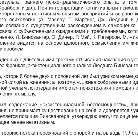
езультат раннего психо-травматического опыта, в то
Фрайберг и др.). При интерпретации когнитивными психолог
иобретенным негативным опытом восприятий и выработкой
ого психологии (А. Маслоу, Т. Мартинг, Дж. Ледринг и 
ние связано с существенным расхождением в самооценке
связи с субъективными ожиданиями и требованиями, кото
ньяно, Л. Бинсвангер, Э. Динер, Р. Мэй, К. Петерсон, М. Чи
доление видится на основе целостного осмысления им жи
и проблем.
денных с длительными сроками отбывания наказания в ус
ра Франкла, экзистенциального анализа Людвига Бинсванге
, который более двух с половиной лет был узником немецк
ной силой выживания, а поэтому, «…живя собственными ид
танной ученым логотерапии имеются психотехники помощи
ления к смыслу.
рыл содержание «экзистенциальной беспомощности», пр
ия, не принимает существование на себя, а доверяется чуж
деляется позиция Бинсвангера, утверждающего, что ощущен
ящее менее негативным.
 теорию потока переживаний с опорой и на выводы Р. Ло