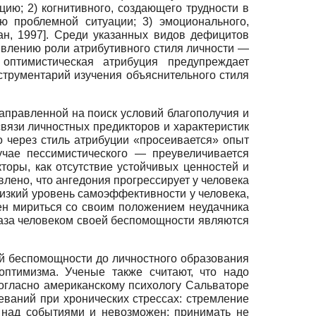
ию; 2) когнитивного, создающего трудности в
 проблемной ситуации; 3) эмоционального,
ан, 1997
]
. Среди указанных видов дефицитов
явлению роли атрибутивного стиля личности —
оптимистическая атрибуция предупреждает
струментарий изучения объяснительного стиля
аправленной на поиск условий благополучия и
связи личностных предикторов и характеристик
но через стиль атрибуции «просеивается» опыт
учае пессимистического — преувеличивается
оры, как отсутствие устойчивых ценностей и
влено, что ангедония прогрессирует у человека
низкий уровень самоэффективности у человека,
нен мириться со своим положением неудачника
оказа человеком своей беспомощности являются
й беспомощности до личностного образования
оптимизма. Ученые также считают, что надо
огласно американскому психологу Сальваторе
еваний при хронических стрессах: стремление
ь над событиями и невозможен; принимать не