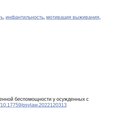
ть
,
инфантильность
,
мотивация выживания
,
ученной беспомощности у осужденных с
rg/10.17759/psylaw.2022120313