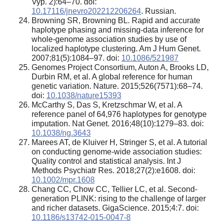
Vyp. 2):64–70. doi:
10.17116/jnevro202212206264
. Russian.
Browning SR, Browning BL. Rapid and accurate
haplotype phasing and missing-data inference for
whole-genome association studies by use of
localized haplotype clustering. Am J Hum Genet.
2007;81(5):1084–97. doi:
10.1086/521987
Genomes Project Consortium, Auton A, Brooks LD,
Durbin RM, et al. A global reference for human
genetic variation. Nature. 2015;526(7571):68–74.
doi:
10.1038/nature15393
McCarthy S, Das S, Kretzschmar W, et al. A
reference panel of 64,976 haplotypes for genotype
imputation. Nat Genet. 2016;48(10):1279–83. doi:
10.1038/ng.3643
Marees AT, de Kluiver H, Stringer S, et al. A tutorial
on conducting genome-wide association studies:
Quality control and statistical analysis. Int J
Methods Psychiatr Res. 2018;27(2):e1608. doi:
10.1002/mpr.1608
Chang CC, Chow CC, Tellier LC, et al. Second-
generation PLINK: rising to the challenge of larger
and richer datasets. GigaScience. 2015;4:7. doi:
10.1186/s13742-015-0047-8