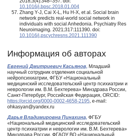
2018;3(4):348–357. doi:
10.1016/j.bpsc.2018.01.004
Zhang Y-J, Cai X-L, Hu H-X, et al. Social brain
network predicts real-world social network in
individuals with social Anhedonia. Psychiatry Res
Neuroimaging. 2021;317:111390. doi:
10.1016/j.pscychresns.2021.111390
Информация об авторах
Евгений Дмитриевич Касьянов,
Младший
научный сотрудник отделения социальной
нейропсихиатрии, ФГБУ «Национальный
медицинский исследовательский центр психиатрии и
неврологии им. В.М. Бехтерева» Минздрава России,
Санкт-Петербург, Российская Федерация, ORCID:
https://orcid.org/0000-0002-4658-2195
, e-mail:
ohkasyan@yandex.ru
Дарья Владимировна Пинахина,
ФГБУ
«Национальный медицинский исследовательский
центр психиатрии и неврологии им. В.М. Бехтерева»
Минздрава России, ФГАОУ ВО «Национальный