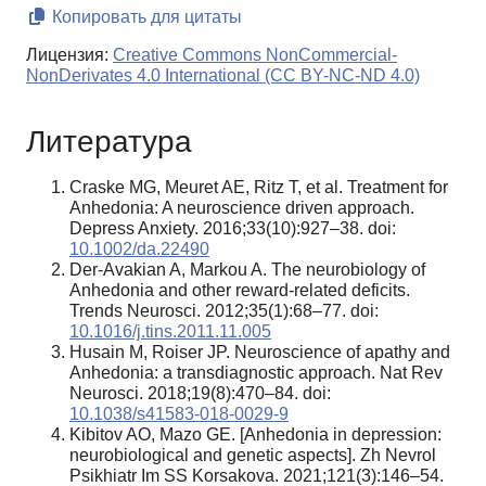
Копировать для цитаты
Лицензия:
Creative Commons NonCommercial-
NonDerivates 4.0 International (CC BY-NC-ND 4.0)
Литература
Craske MG, Meuret AE, Ritz T, et al. Treatment for
Anhedonia: A neuroscience driven approach.
Depress Anxiety. 2016;33(10):927–38. doi:
10.1002/da.22490
Der-Avakian A, Markou A. The neurobiology of
Anhedonia and other reward-related deficits.
Trends Neurosci. 2012;35(1):68–77. doi:
10.1016/j.tins.2011.11.005
Husain M, Roiser JP. Neuroscience of apathy and
Anhedonia: a transdiagnostic approach. Nat Rev
Neurosci. 2018;19(8):470–84. doi:
10.1038/s41583-018-0029-9
Kibitov AO, Mazo GE. [Anhedonia in depression:
neurobiological and genetic aspects]. Zh Nevrol
Psikhiatr Im SS Korsakova. 2021;121(3):146–54.