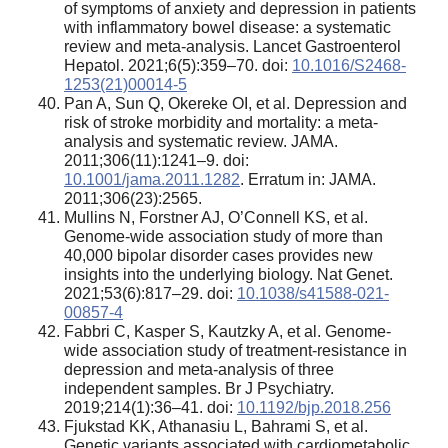
of symptoms of anxiety and depression in patients
with inflammatory bowel disease: a systematic
review and meta-analysis. Lancet Gastroenterol
Hepatol. 2021;6(5):359–70. doi:
10.1016/S2468-
1253(21)00014-5
Pan A, Sun Q, Okereke OI, et al. Depression and
risk of stroke morbidity and mortality: a meta-
analysis and systematic review. JAMA.
2011;306(11):1241–9. doi:
10.1001/jama.2011.1282
. Erratum in: JAMA.
2011;306(23):2565.
Mullins N, Forstner AJ, O’Connell KS, et al.
Genome-wide association study of more than
40,000 bipolar disorder cases provides new
insights into the underlying biology. Nat Genet.
2021;53(6):817–29. doi:
10.1038/s41588-021-
00857-4
Fabbri C, Kasper S, Kautzky A, et al. Genome-
wide association study of treatment-resistance in
depression and meta-analysis of three
independent samples. Br J Psychiatry.
2019;214(1):36–41. doi:
10.1192/bjp.2018.256
Fjukstad KK, Athanasiu L, Bahrami S, et al.
Genetic variants associated with cardiometabolic