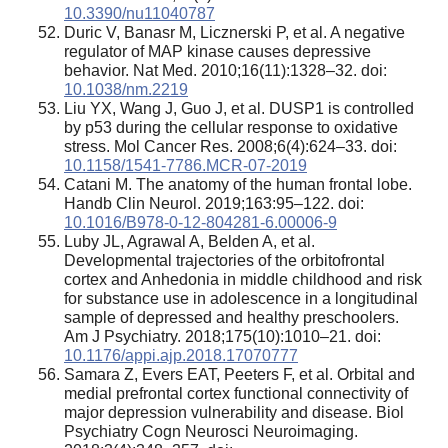
10.3390/nu11040787
Duric V, Banasr M, Licznerski P, et al. A negative
regulator of MAP kinase causes depressive
behavior. Nat Med. 2010;16(11):1328–32. doi:
10.1038/nm.2219
Liu YX, Wang J, Guo J, et al. DUSP1 is controlled
by p53 during the cellular response to oxidative
stress. Mol Cancer Res. 2008;6(4):624–33. doi:
10.1158/1541-7786.MCR-07-2019
Catani M. The anatomy of the human frontal lobe.
Handb Clin Neurol. 2019;163:95–122. doi:
10.1016/B978-0-12-804281-6.00006-9
Luby JL, Agrawal A, Belden A, et al.
Developmental trajectories of the orbitofrontal
cortex and Anhedonia in middle childhood and risk
for substance use in adolescence in a longitudinal
sample of depressed and healthy preschoolers.
Am J Psychiatry. 2018;175(10):1010–21. doi:
10.1176/appi.ajp.2018.17070777
Samara Z, Evers EAT, Peeters F, et al. Orbital and
medial prefrontal cortex functional connectivity of
major depression vulnerability and disease. Biol
Psychiatry Cogn Neurosci Neuroimaging.