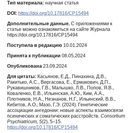
Тип материала:
научная статья
DOI:
https://doi.org/10.17816/CP15494
Дополнительные данные.
С приложениями к
статье можно ознакомиться на сайте Журнала
https://doi.org/10.17816/CP15494
Поступила в редакцию
10.01.2024
Принята к публикации
08.05.2024
Опубликована
23.09.2024
Для цитаты:
Касьянов, Е.Д., Пинахина, Д.В.,
Ракитько, А.С., Вергасова, Е., Ермакович, Д.П.,
Рукавишников, Г.В., Малышко, Л.В., Попов, Я.В.,
Коваленко, Е.В., Ильинская, А.Ю., Ким, А.А.,
Плотников, Н.А., Незнанов, Н.Г., Ильинский, В.В.,
Кибитов, А.О., Мазо, Г.Э. (2024). Генетические
ассоциации ангедонии: новые аспекты взаимосвязи
психических и соматических расстройств.
Consortium
Psychiatricum,
5
(2), 5–15.
https://doi.org/10.17816/CP15494