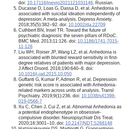
doi:
10.17116/jnevro2021121031146
. Russian.
Ducasse D, Loas G, Dassa D, et al. Anhedonia is
associated with suicidal ideation independently of
depression: A meta-analysis. Depress Anxiety.
2018;35(5):382–92. doi:
10.1002/da.22709
Cuthbert BN, Insel TR. Toward the future of
psychiatric diagnosis: the seven pillars of RDoC.
BMC Med. 2013;11:126. doi:
10.1186/1741-7015-
11-126
Liu WH, Roiser JP, Wang LZ, et al. Anhedonia is
associated with blunted reward sensitivity in first-
degree relatives of patients with major depression.
J Affect Disord. 2016;190:640–8. doi:
10.1016/j.jad.2015.10.050
Guffanti G, Kumar P, Admon R, et al. Depression
genetic risk score is associated with Anhedonia-
related markers across units of analysis. Transl
Psychiatry. 2019;9(1):236. doi:
10.1038/s41398-
019-0566-7
Xu C, Chen J, Cui Z, et al. Abnormal Anhedonia as
a potential endophenotype in obsessive-
compulsive disorder. Neuropsychiatr Dis Treat.
2020;16:3001–10. doi:
10.2147/NDT.S268148
Hatzigiakoumis DS, Martinotti G, Giannantonio