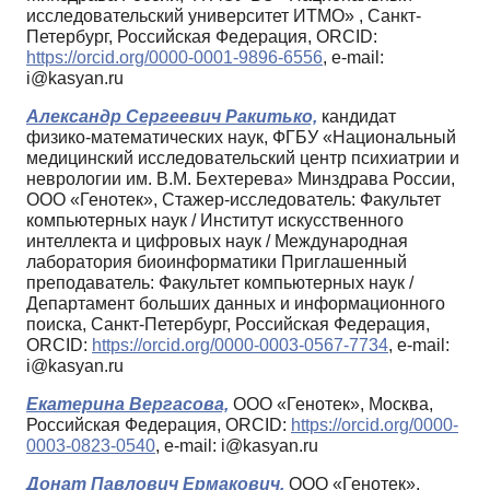
исследовательский университет ИТМО» , Санкт-
Петербург, Российская Федерация, ORCID:
https://orcid.org/0000-0001-9896-6556
, e-mail:
i@kasyan.ru
Александр Сергеевич Ракитько,
кандидат
физико-математических наук, ФГБУ «Национальный
медицинский исследовательский центр психиатрии и
неврологии им. В.М. Бехтерева» Минздрава России,
ООО «Генотек», Стажер-исследователь: Факультет
компьютерных наук / Институт искусственного
интеллекта и цифровых наук / Международная
лаборатория биоинформатики Приглашенный
преподаватель: Факультет компьютерных наук /
Департамент больших данных и информационного
поиска, Санкт-Петербург, Российская Федерация,
ORCID:
https://orcid.org/0000-0003-0567-7734
, e-mail:
i@kasyan.ru
Екатерина Вергасова,
ООО «Генотек», Москва,
Российская Федерация, ORCID:
https://orcid.org/0000-
0003-0823-0540
, e-mail: i@kasyan.ru
Донат Павлович Ермакович,
ООО «Генотек»,