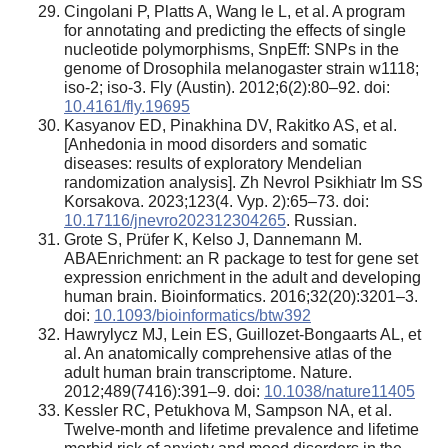
Cingolani P, Platts A, Wang le L, et al. A program
for annotating and predicting the effects of single
nucleotide polymorphisms, SnpEff: SNPs in the
genome of Drosophila melanogaster strain w1118;
iso-2; iso-3. Fly (Austin). 2012;6(2):80–92. doi:
10.4161/fly.19695
Kasyanov ED, Pinakhina DV, Rakitko AS, et al.
[Anhedonia in mood disorders and somatic
diseases: results of exploratory Mendelian
randomization analysis]. Zh Nevrol Psikhiatr Im SS
Korsakova. 2023;123(4. Vyp. 2):65–73. doi:
10.17116/jnevro202312304265
. Russian.
Grote S, Prüfer K, Kelso J, Dannemann M.
ABAEnrichment: an R package to test for gene set
expression enrichment in the adult and developing
human brain. Bioinformatics. 2016;32(20):3201–3.
doi:
10.1093/bioinformatics/btw392
Hawrylycz MJ, Lein ES, Guillozet-Bongaarts AL, et
al. An anatomically comprehensive atlas of the
adult human brain transcriptome. Nature.
2012;489(7416):391–9. doi:
10.1038/nature11405
Kessler RC, Petukhova M, Sampson NA, et al.
Twelve-month and lifetime prevalence and lifetime