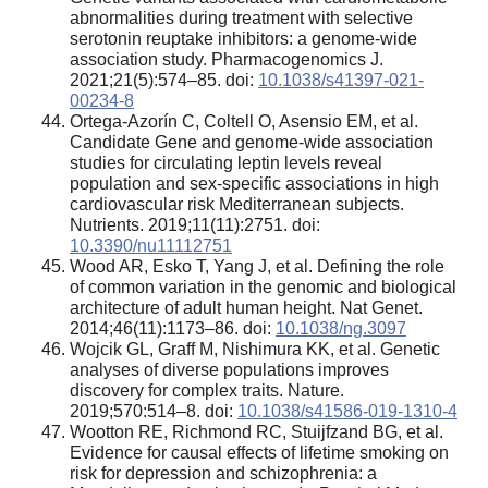
abnormalities during treatment with selective
serotonin reuptake inhibitors: a genome-wide
association study. Pharmacogenomics J.
2021;21(5):574–85. doi:
10.1038/s41397-021-
00234-8
Ortega-Azorín C, Coltell O, Asensio EM, et al.
Candidate Gene and genome-wide association
studies for circulating leptin levels reveal
population and sex-specific associations in high
cardiovascular risk Mediterranean subjects.
Nutrients. 2019;11(11):2751. doi:
10.3390/nu11112751
Wood AR, Esko T, Yang J, et al. Defining the role
of common variation in the genomic and biological
architecture of adult human height. Nat Genet.
2014;46(11):1173–86. doi:
10.1038/ng.3097
Wojcik GL, Graff M, Nishimura KK, et al. Genetic
analyses of diverse populations improves
discovery for complex traits. Nature.
2019;570:514–8. doi:
10.1038/s41586-019-1310-4
Wootton RE, Richmond RC, Stuijfzand BG, et al.
Evidence for causal effects of lifetime smoking on
risk for depression and schizophrenia: a