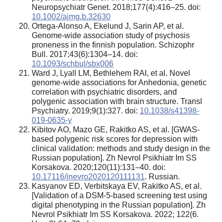
Neuropsychiatr Genet. 2018;177(4):416–25. doi:
10.1002/ajmg.b.32630
Ortega-Alonso A, Ekelund J, Sarin AP, et al.
Genome-wide association study of psychosis
proneness in the finnish population. Schizophr
Bull. 2017;43(6):1304–14. doi:
10.1093/schbul/sbx006
Ward J, Lyall LM, Bethlehem RAI, et al. Novel
genome-wide associations for Anhedonia, genetic
correlation with psychiatric disorders, and
polygenic association with brain structure. Transl
Psychiatry. 2019;9(1):327. doi:
10.1038/s41398-
019-0635-y
Kibitov AO, Mazo GE, Rakitko AS, et al. [GWAS-
based polygenic risk scores for depression with
clinical validation: methods and study design in the
Russian population]. Zh Nevrol Psikhiatr Im SS
Korsakova. 2020;120(11):131–40. doi:
10.17116/jnevro2020120111131
. Russian.
Kasyanov ED, Verbitskaya EV, Rakitko AS, et al.
[Validation of a DSM-5-based screening test using
digital phenotyping in the Russian population]. Zh
Nevrol Psikhiatr Im SS Korsakova. 2022; 122(6.