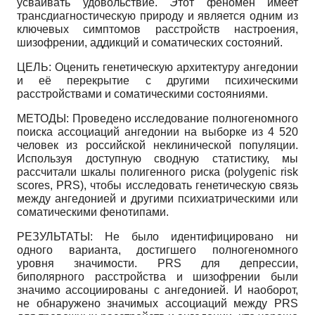
усваивать удовольствие. Этот феномен имеет
трансдиагностическую природу и является одним из
ключевых симптомов расстройств настроения,
шизофрении, аддикций и соматических состояний.
ЦЕЛЬ: Оценить генетическую архитектуру ангедонии
и её перекрытие с другими психическими
расстройствами и соматическими состояниями.
МЕТОДЫ: Проведено исследование полногеномного
поиска ассоциаций ангедонии на выборке из 4 520
человек из российской неклинической популяции.
Используя доступную сводную статистику, мы
рассчитали шкалы полигенного риска (polygenic risk
scores, PRS), чтобы исследовать генетическую связь
между ангедонией и другими психиатрическими или
соматическими фенотипами.
РЕЗУЛЬТАТЫ: Не было идентифицировано ни
одного варианта, достигшего полногеномного
уровня значимости. PRS для депрессии,
биполярного расстройства и шизофрении были
значимо ассоциированы с ангедонией. И наоборот,
не обнаружено значимых ассоциаций между PRS