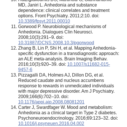
MD, Janiri L. Anhedonia and substance
dependence: clinical correlates and treatment
options. Front Psychiatry. 2011;2:10. doi:
10.3389/fpsyt.2011.00010
Gorwood P. Neurobiological mechanisms of
Anhedonia. Dialogues Clin Neurosci.
2008;10(3):291–9. doi:
10.31887/DCNS.2008.10.3/pgorwood
Zhang B, Lin P, Shi H, et al. Mapping Anhedonia-
specific dysfunction in a transdiagnostic approach:
an ALE meta-analysis. Brain Imaging Behav.
2016;10(3):920–39. doi:
10.1007/s11682-015-
9457-6
Pizzagalli DA, Holmes AJ, Dillon DG, et al.
Reduced caudate and nucleus accumbens
response to rewards in unmedicated individuals
with major depressive disorder. Am J Psychiatry.
2009;166(6):702–10. doi:
10.1176/appi.ajp.2008.08081201
Carter J, Swardfager W. Mood and metabolism:
Anhedonia as a clinical target in Type 2 diabetes.
Psychoneuroendocrinology. 2016;69:123–32. doi:
10.1016/j.psyneuen.2016.04.002