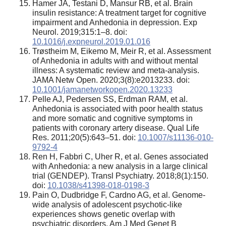
Hamer JA, Testani D, Mansur RB, et al. Brain
insulin resistance: A treatment target for cognitive
impairment and Anhedonia in depression. Exp
Neurol. 2019;315:1–8. doi:
10.1016/j.expneurol.2019.01.016
Trøstheim M, Eikemo M, Meir R, et al. Assessment
of Anhedonia in adults with and without mental
illness: A systematic review and meta-analysis.
JAMA Netw Open. 2020;3(8):e2013233. doi:
10.1001/jamanetworkopen.2020.13233
Pelle AJ, Pedersen SS, Erdman RAM, et al.
Anhedonia is associated with poor health status
and more somatic and cognitive symptoms in
patients with coronary artery disease. Qual Life
Res. 2011;20(5):643–51. doi:
10.1007/s11136-010-
9792-4
Ren H, Fabbri C, Uher R, et al. Genes associated
with Anhedonia: a new analysis in a large clinical
trial (GENDEP). Transl Psychiatry. 2018;8(1):150.
doi:
10.1038/s41398-018-0198-3
Pain O, Dudbridge F, Cardno AG, et al. Genome-
wide analysis of adolescent psychotic-like
experiences shows genetic overlap with
psychiatric disorders. Am J Med Genet B