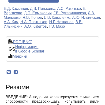
Е.Д. Касьянов
,
Д.В. Пинахина
,
А.С. Ракитько
,
Е.
Вергасова
,
Д.П. Ермакович
,
Г.В. Рукавишников
,
Л.В.
Малышко
,
Я.В. Попов
,
Е.В. Коваленко
,
А.Ю. Ильинская
,
А.А. Ким
,
Н.А. Плотников
,
Н.Г. Незнанов
,
В.В.
Ильинский
,
А.О. Кибитов
,
Г.Э. Мазо
PDF (ENG)
Информация
GS
в Google Scholar
Метрики
Резюме
ВВЕДЕНИЕ: Ангедония характеризуется снижением
способности предвосхищать, испытывать и/или