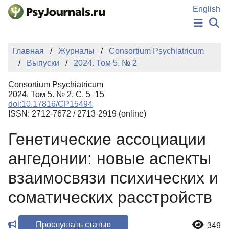
Перейти к основному содержанию
English
НОВОСТИ
Главная
Журналы
Consortium Psychiatricum
ИЗДАНИЯ
Выпуски
2024. Том 5. № 2
АВТОРЫ
ПОДАТЬ РУКОПИСЬ
Consortium Psychiatricum
БАЗА ЗНАНИЙ
2024. Том 5. № 2. С. 5–15
doi:10.17816/CP15494
КЛЮЧЕВЫЕ СЛОВА
ISSN: 2712-7672 / 2713-2919 (online)
Регистрация
Вход
Генетические ассоциации
ангедонии: новые аспекты
взаимосвязи психических и
соматических расстройств
Прослушать статью
349