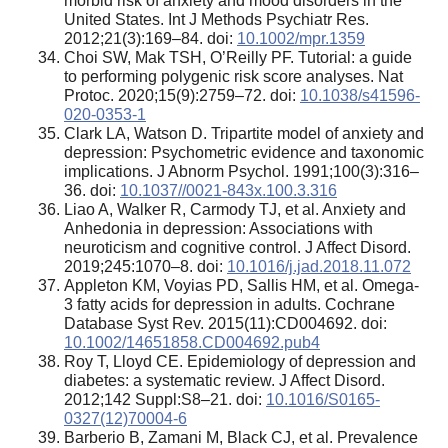
morbid risk of anxiety and mood disorders in the
United States. Int J Methods Psychiatr Res.
2012;21(3):169–84. doi:
10.1002/mpr.1359
Choi SW, Mak TSH, O’Reilly PF. Tutorial: a guide
to performing polygenic risk score analyses. Nat
Protoc. 2020;15(9):2759–72. doi:
10.1038/s41596-
020-0353-1
Clark LA, Watson D. Tripartite model of anxiety and
depression: Psychometric evidence and taxonomic
implications. J Abnorm Psychol. 1991;100(3):316–
36. doi:
10.1037//0021-843x.100.3.316
Liao A, Walker R, Carmody TJ, et al. Anxiety and
Anhedonia in depression: Associations with
neuroticism and cognitive control. J Affect Disord.
2019;245:1070–8. doi:
10.1016/j.jad.2018.11.072
Appleton KM, Voyias PD, Sallis HM, et al. Omega-
3 fatty acids for depression in adults. Cochrane
Database Syst Rev. 2015(11):CD004692. doi:
10.1002/14651858.CD004692.pub4
Roy T, Lloyd CE. Epidemiology of depression and
diabetes: a systematic review. J Affect Disord.
2012;142 Suppl:S8–21. doi:
10.1016/S0165-
0327(12)70004-6
Barberio B, Zamani M, Black CJ, et al. Prevalence