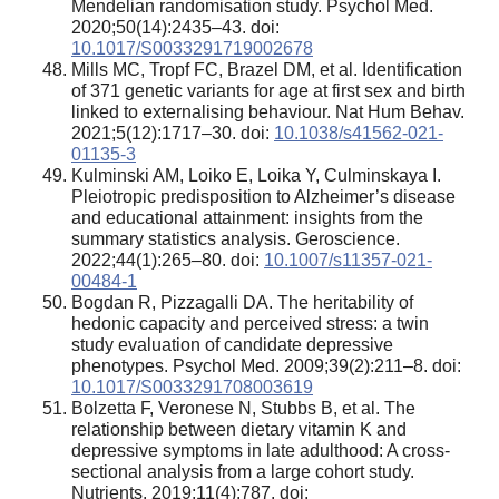
Mendelian randomisation study. Psychol Med.
2020;50(14):2435–43. doi:
10.1017/S0033291719002678
Mills MC, Tropf FC, Brazel DM, et al. Identification
of 371 genetic variants for age at first sex and birth
linked to externalising behaviour. Nat Hum Behav.
2021;5(12):1717–30. doi:
10.1038/s41562-021-
01135-3
Kulminski AM, Loiko E, Loika Y, Culminskaya I.
Pleiotropic predisposition to Alzheimer’s disease
and educational attainment: insights from the
summary statistics analysis. Geroscience.
2022;44(1):265–80. doi:
10.1007/s11357-021-
00484-1
Bogdan R, Pizzagalli DA. The heritability of
hedonic capacity and perceived stress: a twin
study evaluation of candidate depressive
phenotypes. Psychol Med. 2009;39(2):211–8. doi:
10.1017/S0033291708003619
Bolzetta F, Veronese N, Stubbs B, et al. The
relationship between dietary vitamin K and
depressive symptoms in late adulthood: A cross-
sectional analysis from a large cohort study.
Nutrients. 2019;11(4):787. doi: