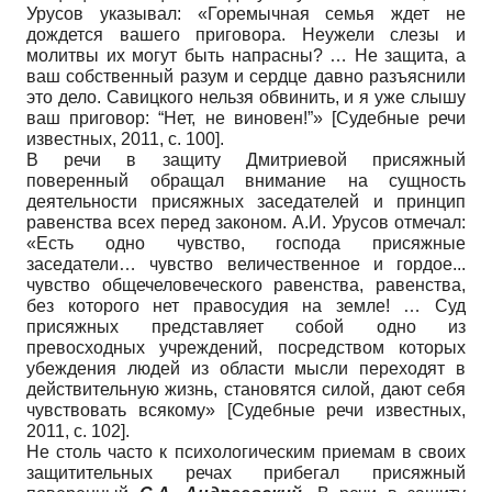
Урусов указывал: «Горемычная семья ждет не
дождется вашего приговора. Неужели слезы и
молитвы их могут быть напрасны? … Не защита, а
ваш собственный разум и сердце давно разъяснили
это дело. Савицкого нельзя обвинить, и я уже слышу
ваш приговор: “Нет, не виновен!”»
[
Судебные речи
известных, 2011
, с. 100]
.
В речи в защиту Дмитриевой присяжный
поверенный обращал внимание на сущность
деятельности присяжных заседателей и принцип
равенства всех перед законом. А.И. Урусов отмечал:
«Есть одно чувство, господа присяжные
заседатели… чувство величественное и гордое...
чувство общечеловеческого равенства, равенства,
без которого нет правосудия на земле! … Суд
присяжных представляет собой одно из
превосходных учреждений, посредством которых
убеждения людей из области мысли переходят в
действительную жизнь, становятся силой, дают себя
чувствовать всякому»
[
Судебные речи известных,
2011
, с. 102]
.
Не столь часто к психологическим приемам в своих
защитительных речах прибегал присяжный