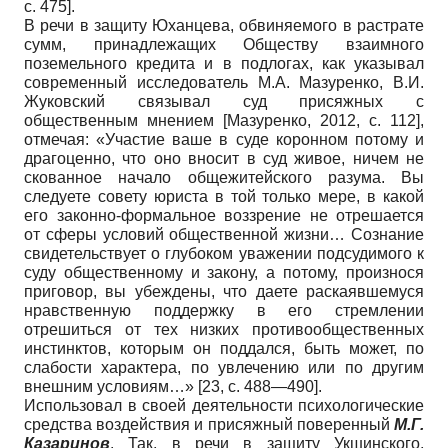
с. 475]
.
В речи в защиту Юханцева, обвиняемого в растрате
сумм, принадлежащих Обществу взаимного
поземельного кредита и в подлогах, как указывал
современный исследователь М.А. Мазуренко, В.И.
Жуковский связывал суд присяжных с
общественным мнением
[
Мазуренко, 2012
, с. 112]
,
отмечая: «Участие ваше в суде коронном потому и
драгоценно, что оно вносит в суд живое, ничем не
скованное начало общежитейского разума. Вы
следуете совету юриста в той только мере, в какой
его законно-формальное воззрение не отрешается
от сферы условий общественной жизни… Сознание
свидетельствует о глубоком уважении подсудимого к
суду общественному и закону, а потому, произнося
приговор, вы убеждены, что даете раскаявшемуся
нравственную поддержку в его стремлении
отрешиться от тех низких противообщественных
инстинктов, которым он поддался, быть может, по
слабости характера, по увлечению или по другим
внешним условиям…» [23, с. 488—490].
Использовал в своей деятельности психологические
средства воздействия и присяжный поверенный
М.Г.
Казаринов
. Так, в речи в защиту Укшинского,