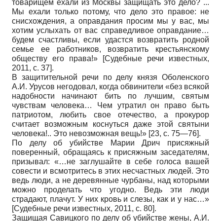
товарищем ехали из Москвы защищать это дело? ...
Мы ехали только потому, что дело это правое: не
снисхождения, а оправдания просим мы у вас, мы
хотим услыхать от вас справедливое оправдание…
будем счастливы, если удастся возвратить родной
семье ее работников, возвратить крестьянскому
обществу его права!»
[
Судебные речи известных,
2011
, с. 37]
.
В защитительной речи по делу князя Оболенского
А.И. Урусов негодовал, когда обвинители «без всякой
надобности начинают бить по лучшим, святым
чувствам человека… Чем утратил он право быть
патриотом, любить свое отечество, а прокурор
считает возможным коснуться даже этой святыни
человека!.. Это невозможная вещь!» [23, с. 75—76].
По делу об убийстве Марии Дрич присяжный
поверенный, обращаясь к присяжным заседателям,
призывал: «…не заглушайте в себе голоса вашей
совести и всмотритесь в этих несчастных людей. Это
ведь люди, а не деревянные чурбаны, над которыми
можно проделать что угодно. Ведь эти люди
страдают, плачут. У них кровь и слезы, как и у нас…»
[
Судебные речи известных, 2011
, с. 80]
.
Защищая Савицкого по делу об убийстве жены, А.И.