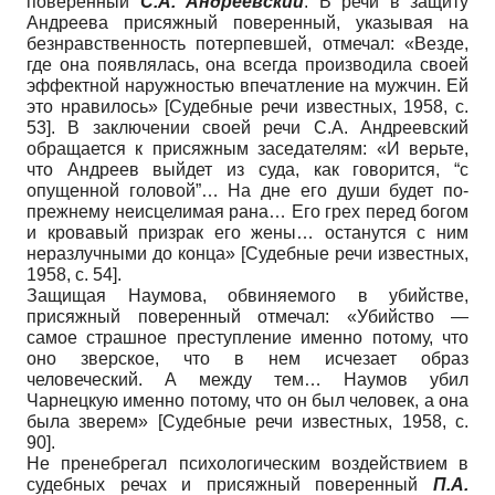
поверенный
С.А. Андреевский
. В речи в защиту
Андреева присяжный поверенный, указывая на
безнравственность потерпевшей, отмечал: «Везде,
где она появлялась, она всегда производила своей
эффектной наружностью впечатление на мужчин. Ей
это нравилось»
[
Судебные речи известных, 1958
, c.
53]
. В заключении своей речи С.А. Андреевский
обращается к присяжным заседателям: «И верьте,
что Андреев выйдет из суда, как говорится, “с
опущенной головой”… На дне его души будет по-
прежнему неисцелимая рана… Его грех перед богом
и кровавый призрак его жены… останутся с ним
неразлучными до конца»
[
Судебные речи известных,
1958
, с. 54]
.
Защищая Наумова, обвиняемого в убийстве,
присяжный поверенный отмечал: «Убийство —
самое страшное преступление именно потому, что
оно зверское, что в нем исчезает образ
человеческий. А между тем… Наумов убил
Чарнецкую именно потому, что он был человек, а она
была зверем»
[
Судебные речи известных, 1958
, с.
90]
.
Не пренебрегал психологическим воздействием в
судебных речах и присяжный поверенный
П.А.