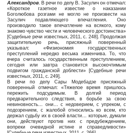
Александров
. В речи по делу В. Засулич он отмечал:
«Короткое газетное известие о наказании
Боголюбова розгами не могло не произвести на
Засулич подавляющего впечатления. Оно
производило такое впечатление на всякого, кому
знакомо чувство чести и человеческого достоинства»
[
Судебные речи известных, 2011
, c. 248]
. Продолжая
защитительную речь, присяжный поверенный
указывал: «Физиономия государственных
преступлений нередко весьма изменчива. То, что
вчера считалось государственным преступлением,
сегодня или завтра становится высокочтимым
подвигом гражданской доблести»
[
Судебные речи
известных, 2011
, с. 249]
.
В речи по делу Сары Модебадзе присяжный
поверенный отмечал: «Тяжелое время пришлось
пережить подсудимым. В долгий период
предварительного следствия, в борьбе за свою
невиновность… они… с недоверием, с упреком, с
подозрением, с жалобой относились ко всем, кто
держал судьбу их в своей власти… которые, думали
они, действуют против них с предубеждением,
вопреки очевидной истине и справедливости»
[
Судебные речи известных, 2011
, с. 266]
.