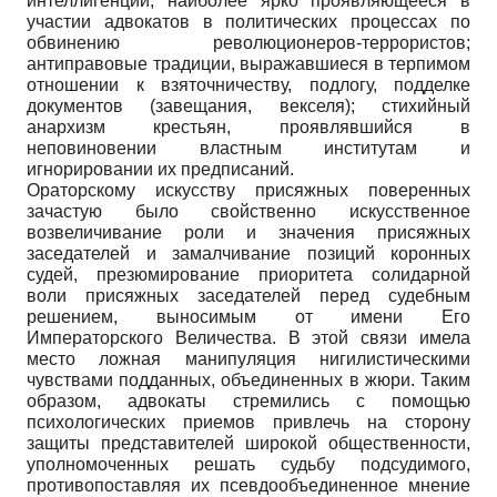
интеллигенции, наиболее ярко проявляющееся в
участии адвокатов в политических процессах по
обвинению революционеров-террористов;
антиправовые традиции, выражавшиеся в терпимом
отношении к взяточничеству, подлогу, подделке
документов (завещания, векселя); стихийный
анархизм крестьян, проявлявшийся в
неповиновении властным институтам и
игнорировании их предписаний.
Ораторскому искусству присяжных поверенных
зачастую было свойственно искусственное
возвеличивание роли и значения присяжных
заседателей и замалчивание позиций коронных
судей, презюмирование приоритета солидарной
воли присяжных заседателей перед судебным
решением, выносимым от имени Его
Императорского Величества. В этой связи имела
место ложная манипуляция нигилистическими
чувствами подданных, объединенных в жюри. Таким
образом, адвокаты стремились с помощью
психологических приемов привлечь на сторону
защиты представителей широкой общественности,
уполномоченных решать судьбу подсудимого,
противопоставляя их псевдообъединенное мнение