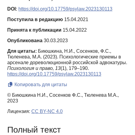
DOI:
https://doi.org/10.17759/psylaw.2023130113
Поступила в редакцию
15.04.2021
Принята к публикации
15.04.2022
Опубликована
30.03.2023
Для цитаты:
Биюшкина, Н.И., Сосенков, Ф.С.,
Тюленева, М.А. (2023). Психологические приемы в
арсенале дореволюционной российской адвокатуры.
Психология и право,
13
(1), 179–190.
https://doi.org/10.17759/psylaw.2023130113
Копировать для цитаты
© Биюшкина Н.И., Сосенков Ф.С., Тюленева М.А.,
2023
Лицензия:
CC BY-NC 4.0
Полный текст