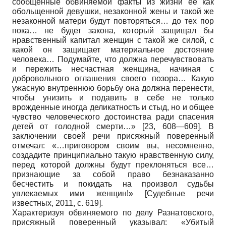
сообщенные обвиняемой факты из жизни ее как
обольщенной девушки, незаконной жены и такой же
незаконной матери будут повторяться… до тех пор
пока… не будет закона, который защищал бы
нравственный капитал женщин с такой же силой, с
какой он защищает материальное достояние
человека… Подумайте, что должна перечувствовать
и пережить несчастная женщина, начиная с
добровольного оглашения своего позора… Какую
ужасную внутреннюю борьбу она должна перенести,
чтобы унизить и подавить в себе не только
врожденные иногда деликатность и стыд, но и общее
чувство человеческого достоинства ради спасения
детей от голодной смерти…» [23, 608—609]. В
заключении своей речи присяжный поверенный
отмечал: «…приговором своим вы, несомненно,
создадите принципиально такую нравственную силу,
перед которой должны будут преклоняться все…
признающие за собой право безнаказанно
бесчестить и покидать на произвол судьбы
увлекаемых ими женщин!»
[
Судебные речи
известных, 2011
, с. 619]
.
Характеризуя обвиняемого по делу Разнатовского,
присяжный поверенный указывал: «Убитый