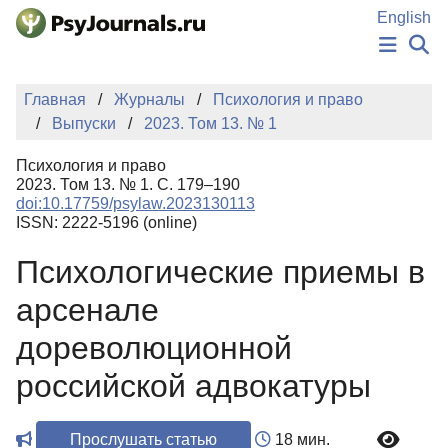
Перейти к основному содержанию
English
НОВОСТИ
Главная
Журналы
Психология и право
ИЗДАНИЯ
Выпуски
2023. Том 13. № 1
АВТОРЫ
ПОДАТЬ РУКОПИСЬ
Психология и право
БАЗА ЗНАНИЙ
2023. Том 13. № 1. С. 179–190
doi:10.17759/psylaw.2023130113
КЛЮЧЕВЫЕ СЛОВА
ISSN: 2222-5196 (online)
Регистрация
Вход
Психологические приемы в
арсенале
дореволюционной
российской адвокатуры
Прослушать статью
18 мин.