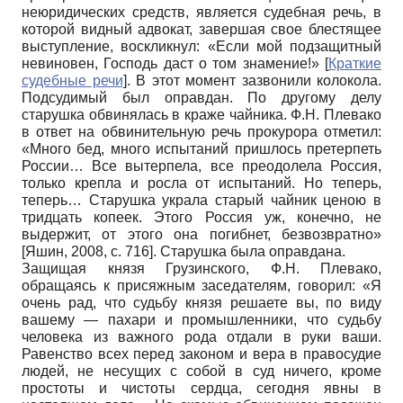
неюридических средств, является судебная речь, в
которой видный адвокат, завершая свое блестящее
выступление, воскликнул: «Если мой подзащитный
невиновен, Господь даст о том знамение!»
[
Краткие
судебные речи
]
. В этот момент зазвонили колокола.
Подсудимый был оправдан. По другому делу
старушка обвинялась в краже чайника. Ф.Н. Плевако
в ответ на обвинительную речь прокурора отметил:
«Много бед, много испытаний пришлось претерпеть
России… Все вытерпела, все преодолела Россия,
только крепла и росла от испытаний. Но теперь,
теперь… Старушка украла старый чайник ценою в
тридцать копеек. Этого Россия уж, конечно, не
выдержит, от этого она погибнет, безвозвратно»
[
Яшин, 2008
, с. 716]
. Старушка была оправдана.
Защищая князя Грузинского, Ф.Н. Плевако,
обращаясь к присяжным заседателям, говорил: «Я
очень рад, что судьбу князя решаете вы, по виду
вашему — пахари и промышленники, что судьбу
человека из важного рода отдали в руки ваши.
Равенство всех перед законом и вера в правосудие
людей, не несущих с собой в суд ничего, кроме
простоты и чистоты сердца, сегодня явны в