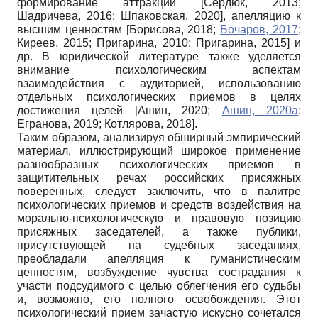
формирование аттракции
[
Сердюк, 2013
;
Шадричева, 2016
;
Шпаковская, 2020
]
, апелляцию к
высшим ценностям
[
Борисова, 2018
;
Бочаров, 2017
;
Киреев, 2015
;
Пригарина, 2010
;
Пригарина, 2015
]
и
др. В юридической литературе также уделяется
внимание психологическим аспектам
взаимодействия с аудиторией, использованию
отдельных психологических приемов в целях
достижения целей
[
Ашин, 2020
;
Ашин, 2020а
;
Егранова, 2019
;
Котлярова, 2018
]
.
Таким образом, анализируя обширный эмпирический
материал, иллюстрирующий широкое применение
разнообразных психологических приемов в
защитительных речах российских присяжных
поверенных, следует заключить, что в палитре
психологических приемов и средств воздействия на
морально-психологическую и правовую позицию
присяжных заседателей, а также публики,
присутствующей на судебных заседаниях,
преобладали апелляция к гуманистическим
ценностям, возбуждение чувства сострадания к
участи подсудимого с целью облегчения его судьбы
и, возможно, его полного освобождения. Этот
психологический прием зачастую искусно сочетался