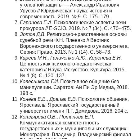
уголовной защиты — Александр Иванович
Урусов // Юридическая наука: история и
современность. 2019. № 9. С. 175–179.
Егранова Е.А.
Психологические аспекты речи
прокурора // E-SCIO. 2019. № 7 (34). С. 470–475.
Зотов Д.В.
Религиозно-нравственные основы
судебной речи Ф.Н. Плевако // Вестник
Воронежского государственного университета.
Серия: Право. 2013. № 1 (14). С. 58–73.
Киреев М.Н., Галиченко А.Ю., Коренева Е.Н.
Ценность как психолого-педагогическая
категория // Наука. Искусство. Культура. 2015.
№ 4 (8). С. 130–137.
Колесникова Г.И.
Позитивное общение без
манипуляции. Саратов: Ай Пи Эр Медиа, 2018.
198 с.
Конева Е.В., Драпак Е.В.
Психология общения.
Ярославль: Ярославский государственный
университет имени П.Г. Демидова, 2016. 204 с.
Котлярова О.В., Потапова Е.П.
Коммуникативная компетентность
государственных и муниципальных служащих:
Монография. Владимир: Владимирский филиал