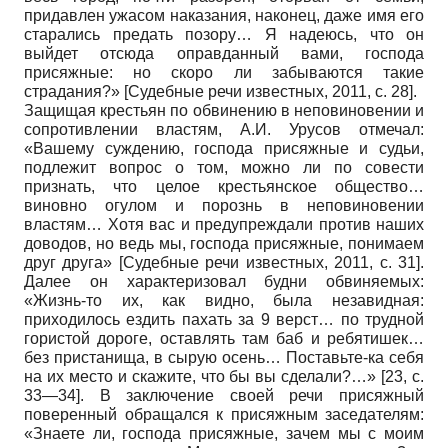
придавлен ужасом наказания, наконец, даже имя его
старались предать позору… Я надеюсь, что он
выйдет отсюда оправданный вами, господа
присяжные: но скоро ли забываются такие
страдания?»
[
Судебные речи известных, 2011
, c. 28]
.
Защищая крестьян по обвинению в неповиновении и
сопротивлении властям, А.И. Урусов отмечал:
«Вашему суждению, господа присяжные и судьи,
подлежит вопрос о том, можно ли по совести
признать, что целое крестьянское общество…
виновно огулом и порознь в неповиновении
властям… Хотя вас и предупреждали против наших
доводов, но ведь мы, господа присяжные, понимаем
друг друга»
[
Судебные речи известных, 2011
, с. 31]
.
Далее он характеризовал будни обвиняемых:
«Жизнь-то их, как видно, была незавидная:
приходилось ездить пахать за 9 верст… по трудной
гористой дороге, оставлять там баб и ребятишек…
без пристанища, в сырую осень… Поставьте-ка себя
на их место и скажите, что бы вы сделали?…» [23, с.
33—34]. В заключение своей речи присяжный
поверенный обращался к присяжным заседателям:
«Знаете ли, господа присяжные, зачем мы с моим