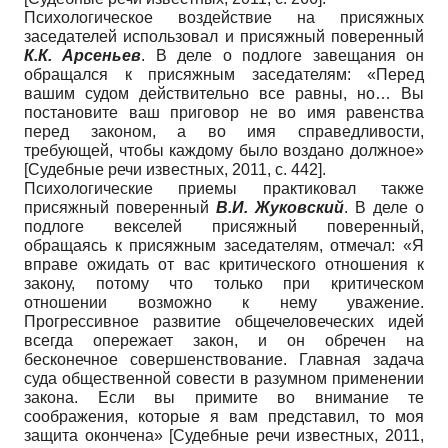
Психологическое воздействие на присяжных
заседателей использовал и присяжный поверенный
К.К. Арсеньев
. В деле о подлоге завещания он
обращался к присяжным заседателям: «Перед
вашим судом действительно все равны, но… Вы
постановите ваш приговор не во имя равенства
перед законом, а во имя справедливости,
требующей, чтобы каждому было воздано должное»
[
Судебные речи известных, 2011
, с. 442]
.
Психологические приемы практиковал также
присяжный поверенный
В.И. Жуковский
. В деле о
подлоге векселей присяжный поверенный,
обращаясь к присяжным заседателям, отмечал: «Я
вправе ожидать от вас критического отношения к
закону, потому что только при критическом
отношении возможно к нему уважение.
Прогрессивное развитие общечеловеческих идей
всегда опережает закон, и он обречен на
бесконечное совершенствование. Главная задача
суда общественной совести в разумном применении
закона. Если вы примите во внимание те
соображения, которые я вам представил, то моя
защита окончена»
[
Судебные речи известных, 2011
,