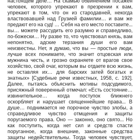
настоящем деле… На скамью обвинением посажен
человек, которого упрекают в презрении к вам,
упрекают в том, что он из стародавней, некогда
властвовавшей над Грузией фамилии… и вам же
предают его на суд! … Себя на его место поставите...
вы… можете рассудить его разумно и справедливо,
по-божески… Ну разве то, что чувствовал князь, вам
непонятно, адские терзания души его вам
неизвестны. Нет, я думаю, что вы — простые люди,
лучше всех понимаете, что значит отцовская или
мужнина честь, и грозно охраняете от врагов свое
хозяйство, свой очаг, которым вы отдаете всю жизнь,
не оставляя их… для барских затей богатых и
знатных»
[
Судебные речи известных, 1958
, с. 192]
.
Далее, пытаясь объяснить мотивы подсудимого,
присяжный поверенный отмечал: «Есть состояние…
извинительное… когда поступок ближнего
оскорбляет и нарушает священнейшие права... В
душе… поднимается не порочное чувство злобы, а
справедливое чувство отмщения и защиты
поругаемого права. Оно — законно, оно свято... Но
как поступить, когда нет сил и средств спасти
поруганное, когда внешние, законные средства
защиты недействительны. Тогда человек чувствует,