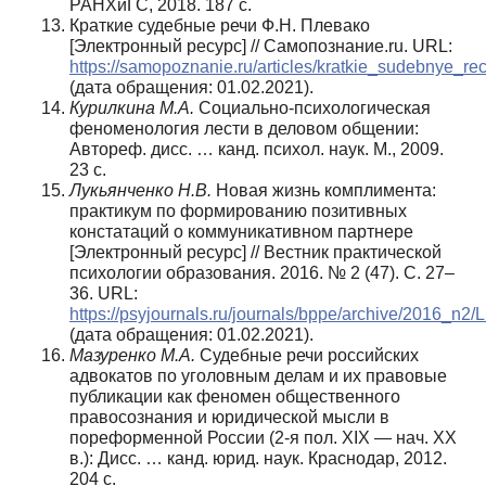
РАНХиГС, 2018. 187 с.
Краткие судебные речи Ф.Н. Плевако
[Электронный ресурс] // Самопознание.ru. URL:
https://samopoznanie.ru/articles/kratkie_sudebnye_
(дата обращения: 01.02.2021).
Курилкина М.А.
Социально-психологическая
феноменология лести в деловом общении:
Автореф. дисс. … канд. психол. наук. М., 2009.
23 с.
Лукьянченко Н.В.
Новая жизнь комплимента:
практикум по формированию позитивных
констатаций о коммуникативном партнере
[Электронный ресурс] // Вестник практической
психологии образования. 2016. № 2 (47). С. 27–
36. URL:
https://psyjournals.ru/journals/bppe/archive/2016_n2
(дата обращения: 01.02.2021).
Мазуренко М.А.
Судебные речи российских
адвокатов по уголовным делам и их правовые
публикации как феномен общественного
правосознания и юридической мысли в
пореформенной России (2-я пол. XIX — нач. ХХ
в.): Дисс. … канд. юрид. наук. Краснодар, 2012.
204 с.