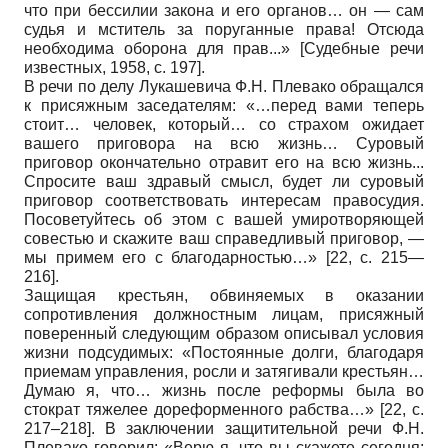
что при бессилии закона и его органов… он — сам
судья и мститель за поруганные права! Отсюда
необходима оборона для прав...»
[
Судебные речи
известных, 1958
, с. 197]
.
В речи по делу Лукашевича Ф.Н. Плевако обращался
к присяжным заседателям: «…перед вами теперь
стоит… человек, который… со страхом ожидает
вашего приговора на всю жизнь… Суровый
приговор окончательно отравит его на всю жизнь...
Спросите ваш здравый смысл, будет ли суровый
приговор соответствовать интересам правосудия.
Посоветуйтесь об этом с вашей умиротворяющей
совестью и скажите ваш справедливый приговор, —
мы примем его с благодарностью…» [22, с. 215—
216].
Защищая крестьян, обвиняемых в оказании
сопротивления должностным лицам, присяжный
поверенный следующим образом описывал условия
жизни подсудимых: «Постоянные долги, благодаря
приемам управления, росли и затягивали крестьян…
Думаю я, что… жизнь после реформы была во
стократ тяжелее дореформенного рабства…» [22, с.
217–218]. В заключении защитительной речи Ф.Н.
Плевако говорил: «Верю я, что вы скажете сегодня: