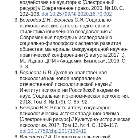
воздействия на аудиторию [Электронный
ресурс] // Современное право. 2020. № 10. С.
102–106.
doi:10.25799/NI.2020.16.70.002
Безгодов Д.Н., Беляева О.И.
Социально-
психологические аспекты подготовки и
стилистика юбилейного поздравления //
Современные подходы к исследованию
социально-философских аспектов развития
общества: материалы международной научно-
практической конференции (1 августа 2017 г.).
М.: Изд-во ЦПМ «Академия Бизнеса», 2016. С.
3–8.
Борисова Н.В.
Духовно-нравственная
психология как новое направление
отечественной психологической науки //
Институт психологии Российской академии
наук. Социальная и экономическая психология.
2018. Том 3. № 1 (9). С. 85–92.
Бочаров В.В.
Власть и табу: о культурно-
психологических истоках традиционализма
[Электронный ресурс] // Культурно-историческая
психология. 2017. Том 13. № 4. С. 109–117.
doi:10.17759/chp.2017130412
Власенко П.А.
Первосоздатель русской