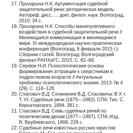
Пригарина Н.К.
Аргументация судебной
защитительной речи: риторическая модель:
Автореф. дисс. … докт. филол. наук. Волгоград,
2010. 34 с.
Пригарина Н.К.
Способы манипулятивного
воздействия в судебной защитительной речи //
Меняющаяся коммуникация в меняющемся
мире. IX международная научно-практическая
конференция (Волгоград, 6 февраля 2015 г.):
Сборник статей. Волгоград: Волгоградский
филиал РАНХиГС, 2015. С. 82–86.
Сердюк Н.И.
Психологические основы
формирования аттракции к сверстникам в
подростковом возрасте // Актуальные
проблемы психологического знания. 2013. № 4
(29). С. 118–128.
Спасович В.Д.
Сочинения В.Д. Спасовича: В X т.
Т. VI. Судебные речи (1875—1882). СПб: Тип. С.
Корнатовского, 1894. 381 c.
Спасович В.Д.
Семь судебных речей по
политическим делам (1877—1887). СПб: Изд.
В. Врублевского, 1906. 228 с.
Судебные речи известных русских юристов: