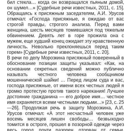
бил стекла… когда он возвращался пьяным домой,
он шумел…»
[
Судебные речи известных, 2011
, с. 15]
.
Обращаясь к присяжным заседателям, А.И. Урусов
отмечал: «Господа присяжные, я ожидаю от вас
строгой правды, строгого анализа. Перед вами
женщина, шесть месяцев томившаяся под тяжелым
обвинением. Девять лет в горе прожила она с
мужем, еще худший конец ожидает эту нравственную
личность. Невольно преклоняешься перед таким
горем»
[
Судебные речи известных, 2011
, с. 20]
.
В речи по делу Морозкина присяжный поверенный в
обоснование позиции защиты указывал: «Как, на
основании секретных сведений можно публично
называть честного человека сообщником
мошеннической шайки! … Перед лицом суда и вас,
господа присяжные, от имени всех честных людей я
громко протестую против такого нарекания! Лучшее
достояние гражданина — его доброе имя… честное
имя охраняется всеми честными людьми…» [23, c. 25
—26]. Продолжая речь в защиту Морозкина, А.И.
Урусов отмечал: «А этот несчастный человек уже
восемь месяцев лишен свободы… безвыходно
томится в остроге, прошел в позорной одежде через
весь город, почти разорен, оторван от семьи,