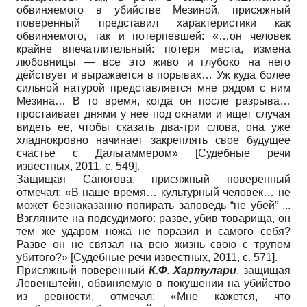
обвиняемого в убийстве Мезиной, присяжный
поверенный представил характеристики как
обвиняемого, так и потерпевшей: «…он человек
крайне впечатлительный: потеря места, измена
любовницы — все это живо и глубоко на него
действует и выражается в порывах… Уж куда более
сильной натурой представляется мне рядом с ним
Мезина… В то время, когда он после разрыва…
простаивает днями у нее под окнами и ищет случая
видеть ее, чтобы сказать два-три слова, она уже
хладнокровно начинает закреплять свое будущее
счастье с Дальгаммером»
[
Судебные речи
известных, 2011
, с. 549]
.
Защищая Сапогова, присяжный поверенный
отмечал: «В наше время… культурный человек… не
может безнаказанно попирать заповедь “не убей” ...
Взгляните на подсудимого: разве, убив товарища, он
тем же ударом ножа не поразил и самого себя?
Разве он не связал на всю жизнь свою с трупом
убитого?»
[
Судебные речи известных, 2011
, с. 571]
.
Присяжный поверенный
К.Ф. Хартулари
, защищая
Левенштейн, обвиняемую в покушении на убийство
из ревности, отмечал: «Мне кажется, что