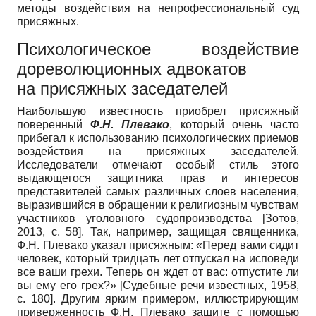
методы воздействия на непрофессиональный суд
присяжных.
Психологическое воздействие
дореволюционных адвокатов
на присяжных заседателей
Наибольшую известность приобрел присяжный
поверенный
Ф.Н. Плевако
, который очень часто
прибегал к использованию психологических приемов
воздействия на присяжных заседателей.
Исследователи отмечают особый стиль этого
выдающегося защитника прав и интересов
представителей самых различных слоев населения,
выразившийся в обращении к религиозным чувствам
участников уголовного судопроизводства
[
Зотов,
2013
, с. 58]
. Так, например, защищая священника,
Ф.Н. Плевако указал присяжным: «Перед вами сидит
человек, который тридцать лет отпускал на исповеди
все ваши грехи. Теперь он ждет от вас: отпустите ли
вы ему его грех?»
[
Судебные речи известных, 1958
,
c. 180]
. Другим ярким примером, иллюстрирующим
приверженность Ф.Н. Плевако защите с помощью