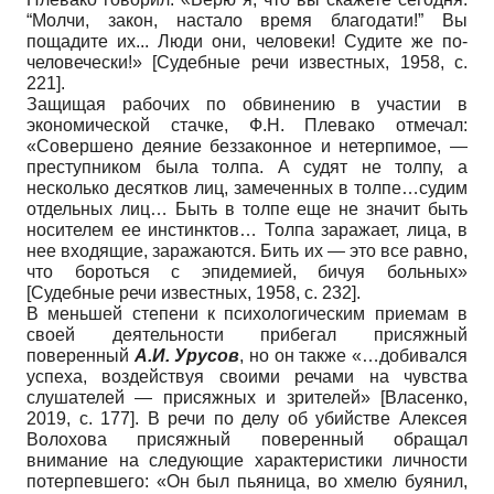
“Молчи, закон, настало время благодати!” Вы
пощадите их... Люди они, человеки! Судите же по-
человечески!»
[
Судебные речи известных, 1958
, с.
221]
.
Защищая рабочих по обвинению в участии в
экономической стачке, Ф.Н. Плевако отмечал:
«Совершено деяние беззаконное и нетерпимое, —
преступником была толпа. А судят не толпу, а
несколько десятков лиц, замеченных в толпе…судим
отдельных лиц… Быть в толпе еще не значит быть
носителем ее инстинктов… Толпа заражает, лица, в
нее входящие, заражаются. Бить их — это все равно,
что бороться с эпидемией, бичуя больных»
[
Судебные речи известных, 1958
, с. 232]
.
В меньшей степени к психологическим приемам в
своей деятельности прибегал присяжный
поверенный
А.И. Урусов
, но он также «…добивался
успеха, воздействуя своими речами на чувства
слушателей — присяжных и зрителей»
[
Власенко,
2019
, с. 177]
. В речи по делу об убийстве Алексея
Волохова присяжный поверенный обращал
внимание на следующие характеристики личности
потерпевшего: «Он был пьяница, во хмелю буянил,