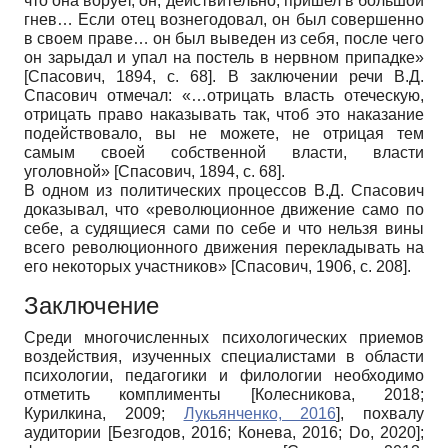
что она ворует, он, действительно, пришел в большой
гнев… Если отец вознегодовал, он был совершенно
в своем праве… он был выведен из себя, после чего
он зарыдал и упал на постель в нервном припадке»
[
Спасович, 1894
, c. 68]
. В заключении речи В.Д.
Спасович отмечал: «…отрицать власть отеческую,
отрицать право наказывать так, чтоб это наказание
подействовало, вы не можете, не отрицая тем
самым своей собственной власти, власти
уголовной»
[
Спасович, 1894
, с. 68]
.
В одном из политических процессов В.Д. Спасович
доказывал, что «революционное движение само по
себе, а судящиеся сами по себе и что нельзя вины
всего революционного движения перекладывать на
его некоторых участников»
[
Спасович, 1906
, с. 208]
.
Заключение
Среди многочисленных психологических приемов
воздействия, изученных специалистами в области
психологии, педагогики и филологии необходимо
отметить комплименты
[
Колесникова, 2018
;
Курилкина, 2009
;
Лукьянченко, 2016
]
, похвалу
аудитории
[
Безгодов, 2016
;
Конева, 2016
;
Do, 2020
]
;