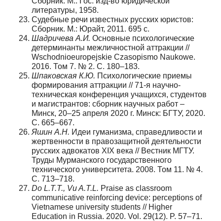
Сборник. М.: Гос. изд-во юридической
литературы, 1958.
Судебные речи известных русских юристов:
Сборник. М.: Юрайт, 2011. 695 с.
Шадричева А.И.
Основные психологические
детерминанты межличностной аттракции //
Wschodnioeuropejskie Czasopismo Naukowe.
2016. Том 7. № 2. С. 180–183.
Шпаковская К.Ю.
Психологические приемы
формирования аттракции // 71-я научно-
техническая конференция учащихся, студентов
и магистрантов: сборник научных работ –
Минск, 20–25 апреля 2020 г. Минск: БГТУ, 2020.
C. 665–667.
Яшин А.Н.
Идеи гуманизма, справедливости и
жертвенности в правозащитной деятельности
русских адвокатов XIX века // Вестник МГТУ.
Труды Мурманского государственного
технического университета. 2008. Том 11. № 4.
С. 713–718.
Do
L.
T.
T.,
Vu
A.
T.
L.
Praise as classroom
communicative reinforcing device: perceptions of
Vietnamese university students // Higher
Education in Russia. 2020. Vol. 29(12). P. 57–71.