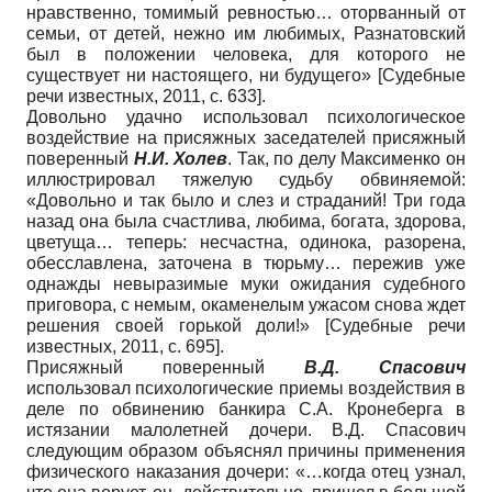
нравственно, томимый ревностью… оторванный от
семьи, от детей, нежно им любимых, Разнатовский
был в положении человека, для которого не
существует ни настоящего, ни будущего»
[
Судебные
речи известных, 2011
, с. 633]
.
Довольно удачно использовал психологическое
воздействие на присяжных заседателей присяжный
поверенный
Н.И. Холев
. Так, по делу Максименко он
иллюстрировал тяжелую судьбу обвиняемой:
«Довольно и так было и слез и страданий! Три года
назад она была счастлива, любима, богата, здорова,
цветуща… теперь: несчастна, одинока, разорена,
обесславлена, заточена в тюрьму… пережив уже
однажды невыразимые муки ожидания судебного
приговора, с немым, окаменелым ужасом снова ждет
решения своей горькой доли!»
[
Судебные речи
известных, 2011
, с. 695]
.
Присяжный поверенный
В.Д. Спасович
использовал психологические приемы воздействия в
деле по обвинению банкира С.А. Кронеберга в
истязании малолетней дочери. В.Д. Спасович
следующим образом объяснял причины применения
физического наказания дочери: «…когда отец узнал,