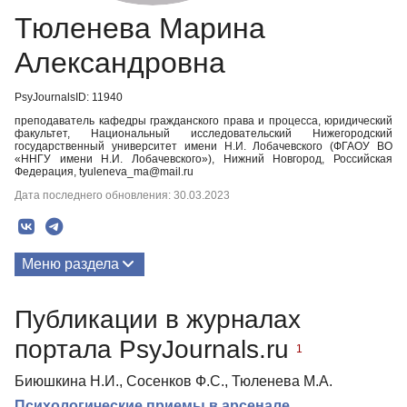
Тюленева Марина
Александровна
PsyJournalsID: 11940
преподаватель кафедры гражданского права и процесса, юридический
факультет, Национальный исследовательский Нижегородский
государственный университет имени Н.И. Лобачевского (ФГАОУ ВО
«ННГУ имени Н.И. Лобачевского»), Нижний Новгород, Российская
Федерация, tyuleneva_ma@mail.ru
Дата последнего обновления: 30.03.2023
Меню раздела
Публикации
Публикации в журналах
портала PsyJournals.ru
1
Биюшкина Н.И., Сосенков Ф.С., Тюленева М.А.
Психологические приемы в арсенале