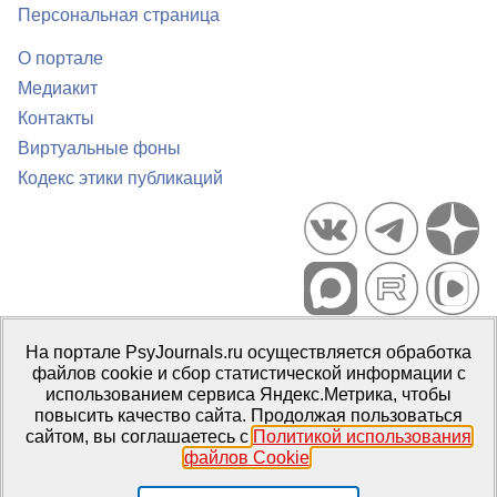
Персональная страница
О портале
Медиакит
Контакты
Виртуальные фоны
Кодекс этики публикаций
Портал психологических изданий PsyJournals.ru, 2007–2026
На портале PsyJournals.ru осуществляется обработка
Правила использования материалов
файлов cookie и сбор статистической информации с
Свидетельство регистрации СМИ
Эл № ФС77-66447 от 14 июля
использованием сервиса Яндекс.Метрика, чтобы
2016 г.
повысить качество сайта. Продолжая пользоваться
сайтом, вы соглашаетесь с
Политикой использования
Издатель:
ФГБОУ ВО МГППУ
файлов Cookie
.
Репозиторий открытого доступа