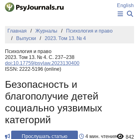
Перейти к основному содержанию
English
НОВОСТИ
Главная
Журналы
Психология и право
ИЗДАНИЯ
Выпуски
2023. Том 13. № 4
АВТОРЫ
ПОДАТЬ РУКОПИСЬ
Психология и право
БАЗА ЗНАНИЙ
2023. Том 13. № 4. С. 237–238
doi:10.17759/psylaw.2023130400
КЛЮЧЕВЫЕ СЛОВА
ISSN: 2222-5196 (online)
Регистрация
Вход
Безопасность и
благополучие детей
социально уязвимых
категорий
Прослушать статью
4 мин. чтения
842