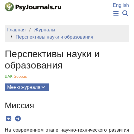
Перейти к основному содержанию
English
НОВОСТИ
Главная
Журналы
ИЗДАНИЯ
Перспективы науки и образования
АВТОРЫ
ПОДАТЬ РУКОПИСЬ
Перспективы науки и
БАЗА ЗНАНИЙ
КЛЮЧЕВЫЕ СЛОВА
образования
Регистрация
Вход
ВАК
Scopus
Меню журнала
Выпуски
Миссия
О Журнале
Миссия
На современном этапе научно-технического развития
Редколлегия