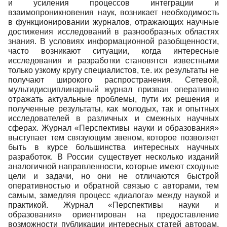
и усиления процессов интеграции и
взаимопроникновения наук, возникает необходимость
Индексирование
в функционировании журналов, отражающих научные
Рубрики
достижения исследований в разнообразных областях
знания. В условиях информационной разобщенности,
Контакты
часто возникают ситуации, когда интересные
исследования и разработки становятся известными
только узкому кругу специалистов, т.е. их результаты не
получают широкого распространения. Сетевой,
мультидисциплинарный журнал призван оперативно
отражать актуальные проблемы, пути их решения и
полученные результаты, как молодых, так и опытных
исследователей в различных и смежных научных
сферах. Журнал «Перспективы науки и образования»
выступает тем связующим звеном, которое позволяет
быть в курсе большинства интересных научных
разработок. В России существует несколько изданий
аналогичной направленности, которые имеют сходные
цели и задачи, но они не отличаются быстрой
оперативностью и обратной связью с авторами, тем
самым, замедляя процесс «диалога» между наукой и
практикой. Журнал «Перспективы науки и
образования» ориентирован на предоставление
возможности публикации интересных статей авторам,