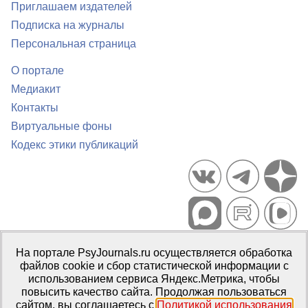
Приглашаем издателей
Подписка на журналы
Персональная страница
О портале
Медиакит
Контакты
Виртуальные фоны
Кодекс этики публикаций
Портал психологических изданий PsyJournals.ru, 2007–2026
На портале PsyJournals.ru осуществляется обработка
Правила использования материалов
файлов cookie и сбор статистической информации с
Свидетельство регистрации СМИ
Эл № ФС77-66447 от 14 июля
использованием сервиса Яндекс.Метрика, чтобы
2016 г.
повысить качество сайта. Продолжая пользоваться
сайтом, вы соглашаетесь с
Политикой использования
Издатель:
ФГБОУ ВО МГППУ