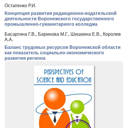
Остапенко Р.И.
Индексирование
Концепция развития редакционно-издательской
Рубрики
деятельности Воронежского государственного
промышленно-гуманитарного колледжа
Контакты
Басаргина Г.В., Баринова М.Г., Шишкина Е.В., Королев
А.А.
Баланс трудовых ресурсов Воронежской области
как показатель социально-экономического
развития региона