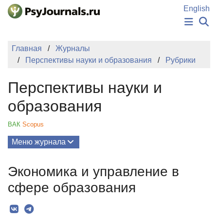
Перейти к основному содержанию
English
НОВОСТИ
Главная
Журналы
ИЗДАНИЯ
Перспективы науки и образования
Рубрики
АВТОРЫ
ПОДАТЬ РУКОПИСЬ
Перспективы науки и
БАЗА ЗНАНИЙ
КЛЮЧЕВЫЕ СЛОВА
образования
Регистрация
Вход
ВАК
Scopus
Меню журнала
Выпуски
Экономика и управление в
О Журнале
сфере образования
Миссия
Редколлегия