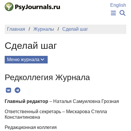
Перейти к основному содержанию
English
НОВОСТИ
Главная
Журналы
Сделай шаг
ИЗДАНИЯ
АВТОРЫ
Сделай шаг
ПОДАТЬ РУКОПИСЬ
БАЗА ЗНАНИЙ
КЛЮЧЕВЫЕ СЛОВА
Меню журнала
Регистрация
Вход
Выпуски
Редколлегия Журнала
О Журнале
Редколлегия
Главный редактор
– Наталья Самуиловна Грозная
Рубрики
Ответственный секретарь – Мискарова Стелла
Подписка
Константиновна
Контакты
Редакционная коллегия